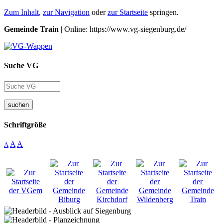
Zum Inhalt
,
zur Navigation
oder
zur Startseite
springen.
Gemeinde Train
| Online: https://www.vg-siegenburg.de/
Suche VG
suchen
Schriftgröße
A
A
A