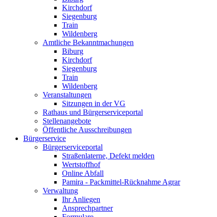
Kirchdorf
Siegenburg
Train
Wildenberg
Amtliche Bekanntmachungen
Biburg
Kirchdorf
Siegenburg
Train
Wildenberg
Veranstaltungen
Sitzungen in der VG
Rathaus und Bürgerserviceportal
Stellenangebote
Öffentliche Ausschreibungen
Bürgerservice
Bürgerserviceportal
Straßenlaterne, Defekt melden
Wertstoffhof
Online Abfall
Pamira - Packmittel-Rücknahme Agrar
Verwaltung
Ihr Anliegen
Ansprechpartner
Formulare