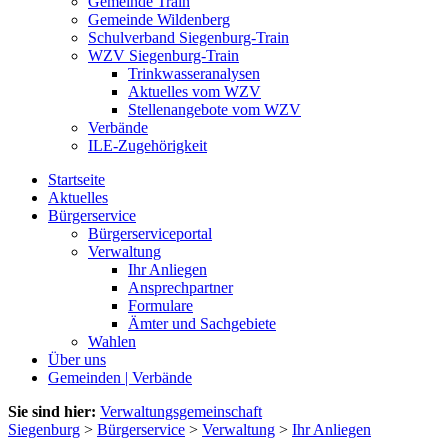
Gemeinde Train
Gemeinde Wildenberg
Schulverband Siegenburg-Train
WZV Siegenburg-Train
Trinkwasseranalysen
Aktuelles vom WZV
Stellenangebote vom WZV
Verbände
ILE-Zugehörigkeit
Startseite
Aktuelles
Bürgerservice
Bürgerserviceportal
Verwaltung
Ihr Anliegen
Ansprechpartner
Formulare
Ämter und Sachgebiete
Wahlen
Über uns
Gemeinden | Verbände
Sie sind hier:
Verwaltungsgemeinschaft
Siegenburg
>
Bürgerservice
>
Verwaltung
>
Ihr Anliegen