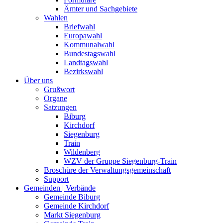
Ämter und Sachgebiete
Wahlen
Briefwahl
Europawahl
Kommunalwahl
Bundestagswahl
Landtagswahl
Bezirkswahl
Über uns
Grußwort
Organe
Satzungen
Biburg
Kirchdorf
Siegenburg
Train
Wildenberg
WZV der Gruppe Siegenburg-Train
Broschüre der Verwaltungsgemeinschaft
Support
Gemeinden | Verbände
Gemeinde Biburg
Gemeinde Kirchdorf
Markt Siegenburg