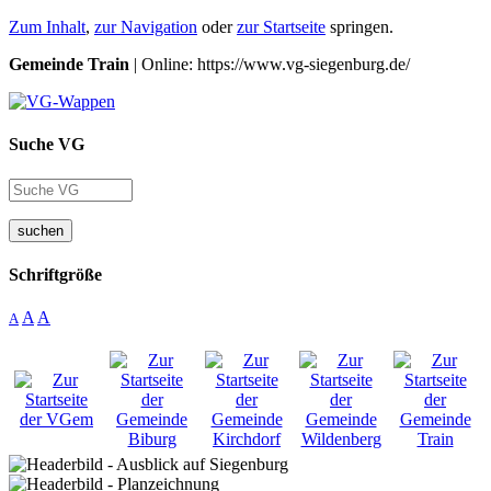
Zum Inhalt
,
zur Navigation
oder
zur Startseite
springen.
Gemeinde Train
| Online: https://www.vg-siegenburg.de/
Suche VG
suchen
Schriftgröße
A
A
A