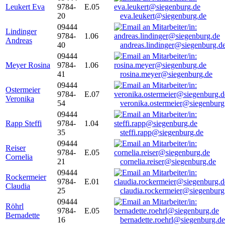
Leukert Eva
9784-
E.05
20
eva.leukert@siegenburg.de
09444
Lindinger
9784-
1.06
Andreas
40
andreas.lindinger@siegenburg.d
09444
Meyer Rosina
9784-
1.06
41
rosina.meyer@siegenburg.de
09444
Ostermeier
9784-
E.07
Veronika
54
veronika.ostermeier@siegenburg
09444
Rapp Steffi
9784-
1.04
35
steffi.rapp@siegenburg.de
09444
Reiser
9784-
E.05
Cornelia
21
cornelia.reiser@siegenburg.de
09444
Rockermeier
9784-
E.01
Claudia
25
claudia.rockermeier@siegenburg
09444
Röhrl
9784-
E.05
Bernadette
16
bernadette.roehrl@siegenburg.de