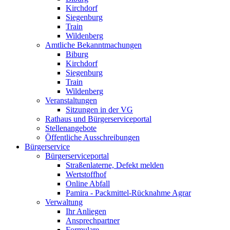
Kirchdorf
Siegenburg
Train
Wildenberg
Amtliche Bekanntmachungen
Biburg
Kirchdorf
Siegenburg
Train
Wildenberg
Veranstaltungen
Sitzungen in der VG
Rathaus und Bürgerserviceportal
Stellenangebote
Öffentliche Ausschreibungen
Bürgerservice
Bürgerserviceportal
Straßenlaterne, Defekt melden
Wertstoffhof
Online Abfall
Pamira - Packmittel-Rücknahme Agrar
Verwaltung
Ihr Anliegen
Ansprechpartner
Formulare