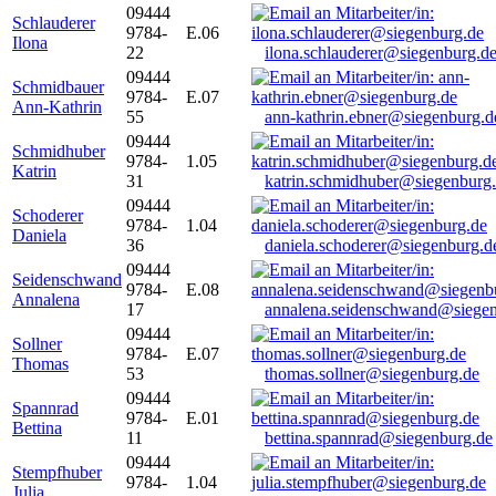
09444
Schlauderer
9784-
E.06
Ilona
22
ilona.schlauderer@siegenburg.d
09444
Schmidbauer
9784-
E.07
Ann-Kathrin
55
ann-kathrin.ebner@siegenburg.d
09444
Schmidhuber
9784-
1.05
Katrin
31
katrin.schmidhuber@siegenburg
09444
Schoderer
9784-
1.04
Daniela
36
daniela.schoderer@siegenburg.d
09444
Seidenschwand
9784-
E.08
Annalena
17
annalena.seidenschwand@siegen
09444
Sollner
9784-
E.07
Thomas
53
thomas.sollner@siegenburg.de
09444
Spannrad
9784-
E.01
Bettina
11
bettina.spannrad@siegenburg.de
09444
Stempfhuber
9784-
1.04
Julia