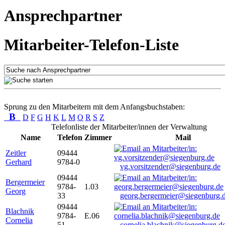
Ansprechpartner
Mitarbeiter-Telefon-Liste
Sprung zu den Mitarbeitern mit dem Anfangsbuchstaben:
B
D
F
G
H
K
L
M
O
R
S
Z
Telefonliste der Mitarbeiter/innen der Verwaltung
Name
Telefon
Zimmer
Mail
Zeitler
09444
Gerhard
9784-0
vg.vorsitzender@siegenburg.de
09444
Bergermeier
9784-
1.03
Georg
33
georg.bergermeier@siegenburg.
09444
Blachnik
9784-
E.06
Cornelia
51
cornelia.blachnik@siegenburg.d