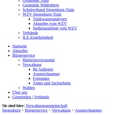
Gemeinde Train
Gemeinde Wildenberg
Schulverband Siegenburg-Train
WZV Siegenburg-Train
Trinkwasseranalysen
Aktuelles vom WZV
Stellenangebote vom WZV
Verbände
ILE-Zugehörigkeit
Startseite
Aktuelles
Bürgerservice
Bürgerserviceportal
Verwaltung
Ihr Anliegen
Ansprechpartner
Formulare
Ämter und Sachgebiete
Wahlen
Über uns
Gemeinden | Verbände
Sie sind hier:
Verwaltungsgemeinschaft
Siegenburg
>
Bürgerservice
>
Verwaltung
>
Ansprechpartner