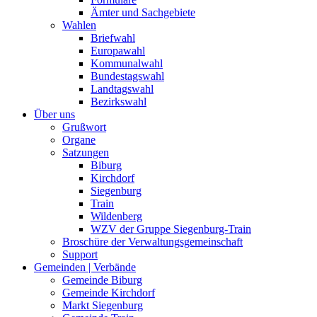
Ämter und Sachgebiete
Wahlen
Briefwahl
Europawahl
Kommunalwahl
Bundestagswahl
Landtagswahl
Bezirkswahl
Über uns
Grußwort
Organe
Satzungen
Biburg
Kirchdorf
Siegenburg
Train
Wildenberg
WZV der Gruppe Siegenburg-Train
Broschüre der Verwaltungsgemeinschaft
Support
Gemeinden | Verbände
Gemeinde Biburg
Gemeinde Kirchdorf
Markt Siegenburg