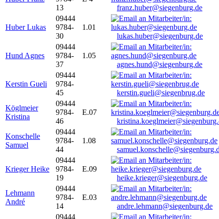
13
franz.huber@siegenburg.de
09444
Huber Lukas
9784-
1.01
30
lukas.huber@siegenburg.de
09444
Hund Agnes
9784-
1.05
37
agnes.hund@siegenburg.de
09444
Kerstin Gueli
9784-
45
kerstin.gueli@siegenbrug.de
09444
Köglmeier
9784-
E.07
Kristina
46
kristina.koeglmeier@siegenburg
09444
Konschelle
9784-
1.08
Samuel
44
samuel.konschelle@siegenburg.
09444
Krieger Heike
9784-
E.09
19
heike.krieger@siegenburg.de
09444
Lehmann
9784-
E.03
André
14
andre.lehmann@siegenburg.de
09444