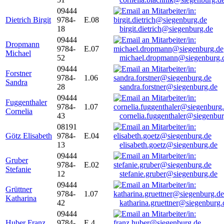
09444
Dietrich Birgit
9784-
E.08
18
birgit.dietrich@siegenburg.de
09444
Dropmann
9784-
E.07
Michael
52
michael.dropmann@siegenburg.
09444
Forstner
9784-
1.06
Sandra
28
sandra.forstner@siegenburg.de
09444
Fuggenthaler
9784-
1.07
Cornelia
43
cornelia.fuggenthaler@siegenbu
08191
Götz Elisabeth
9784-
E.04
13
elisabeth.goetz@siegenburg.de
09444
Gruber
9784-
E.02
Stefanie
12
stefanie.gruber@siegenburg.de
09444
Grüttner
9784-
1.07
Katharina
42
katharina.gruettner@siegenburg.
09444
Huber Franz
9784-
E 4