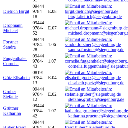
09444
Dietrich Birgit
9784-
E.08
18
birgit.dietrich@siegenburg.de
09444
Dropmann
9784-
E.07
Michael
52
michael.dropmann@siegenburg.
09444
Forstner
9784-
1.06
Sandra
28
sandra.forstner@siegenburg.de
09444
Fuggenthaler
9784-
1.07
Cornelia
43
cornelia.fuggenthaler@siegenbu
08191
Götz Elisabeth
9784-
E.04
13
elisabeth.goetz@siegenburg.de
09444
Gruber
9784-
E.02
Stefanie
12
stefanie.gruber@siegenburg.de
09444
Grüttner
9784-
1.07
Katharina
42
katharina.gruettner@siegenburg.
09444
Huber Franz
9784-
E 4