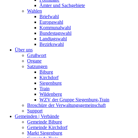
Ämter und Sachgebiete
Wahlen
Briefwahl
Europawahl
Kommunalwahl
Bundestagswahl
Landtagswahl
Bezirkswahl
Über uns
Grußwort
Organe
Satzungen
Biburg
Kirchdorf
Siegenburg
Train
Wildenberg
WZV der Gruppe Siegenburg-Train
Broschüre der Verwaltungsgemeinschaft
Support
Gemeinden | Verbände
Gemeinde Biburg
Gemeinde Kirchdorf
Markt Siegenburg