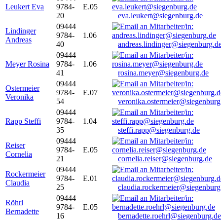
Leukert Eva
9784-
E.05
20
eva.leukert@siegenburg.de
09444
Lindinger
9784-
1.06
Andreas
40
andreas.lindinger@siegenburg.d
09444
Meyer Rosina
9784-
1.06
41
rosina.meyer@siegenburg.de
09444
Ostermeier
9784-
E.07
Veronika
54
veronika.ostermeier@siegenburg
09444
Rapp Steffi
9784-
1.04
35
steffi.rapp@siegenburg.de
09444
Reiser
9784-
E.05
Cornelia
21
cornelia.reiser@siegenburg.de
09444
Rockermeier
9784-
E.01
Claudia
25
claudia.rockermeier@siegenburg
09444
Röhrl
9784-
E.05
Bernadette
16
bernadette.roehrl@siegenburg.de