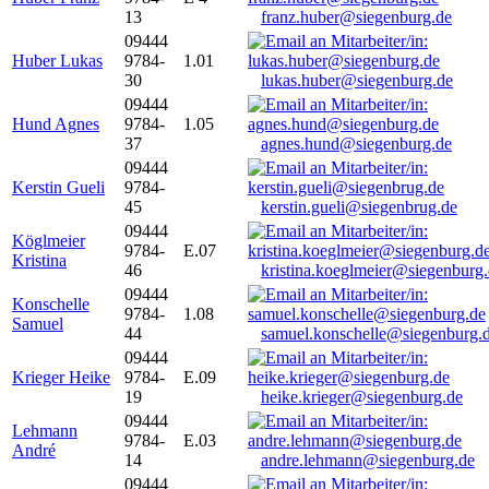
13
franz.huber@siegenburg.de
09444
Huber Lukas
9784-
1.01
30
lukas.huber@siegenburg.de
09444
Hund Agnes
9784-
1.05
37
agnes.hund@siegenburg.de
09444
Kerstin Gueli
9784-
45
kerstin.gueli@siegenbrug.de
09444
Köglmeier
9784-
E.07
Kristina
46
kristina.koeglmeier@siegenburg
09444
Konschelle
9784-
1.08
Samuel
44
samuel.konschelle@siegenburg.
09444
Krieger Heike
9784-
E.09
19
heike.krieger@siegenburg.de
09444
Lehmann
9784-
E.03
André
14
andre.lehmann@siegenburg.de
09444