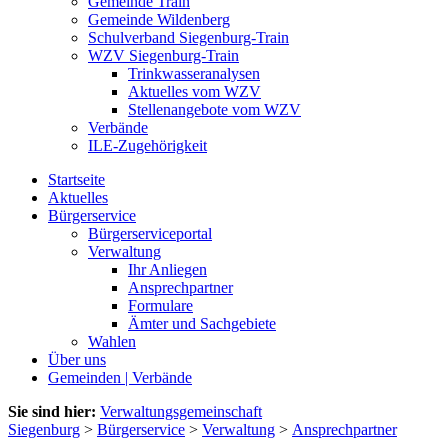
Gemeinde Train
Gemeinde Wildenberg
Schulverband Siegenburg-Train
WZV Siegenburg-Train
Trinkwasseranalysen
Aktuelles vom WZV
Stellenangebote vom WZV
Verbände
ILE-Zugehörigkeit
Startseite
Aktuelles
Bürgerservice
Bürgerserviceportal
Verwaltung
Ihr Anliegen
Ansprechpartner
Formulare
Ämter und Sachgebiete
Wahlen
Über uns
Gemeinden | Verbände
Sie sind hier:
Verwaltungsgemeinschaft
Siegenburg
>
Bürgerservice
>
Verwaltung
>
Ansprechpartner