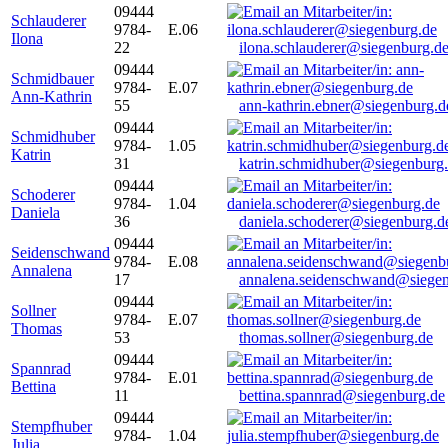
09444
Schlauderer
9784-
E.06
Ilona
22
ilona.schlauderer@siegenburg.d
09444
Schmidbauer
9784-
E.07
Ann-Kathrin
55
ann-kathrin.ebner@siegenburg.d
09444
Schmidhuber
9784-
1.05
Katrin
31
katrin.schmidhuber@siegenburg
09444
Schoderer
9784-
1.04
Daniela
36
daniela.schoderer@siegenburg.d
09444
Seidenschwand
9784-
E.08
Annalena
17
annalena.seidenschwand@siegen
09444
Sollner
9784-
E.07
Thomas
53
thomas.sollner@siegenburg.de
09444
Spannrad
9784-
E.01
Bettina
11
bettina.spannrad@siegenburg.de
09444
Stempfhuber
9784-
1.04
Julia