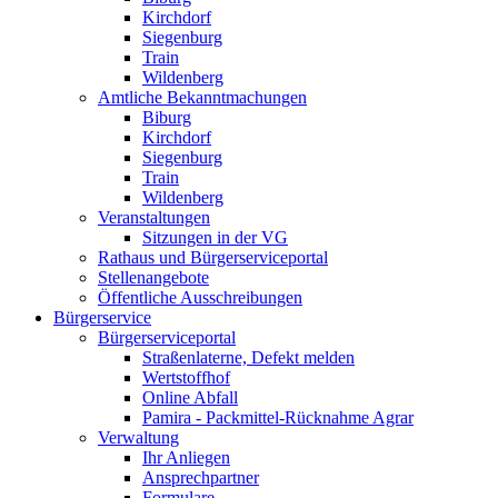
Kirchdorf
Siegenburg
Train
Wildenberg
Amtliche Bekanntmachungen
Biburg
Kirchdorf
Siegenburg
Train
Wildenberg
Veranstaltungen
Sitzungen in der VG
Rathaus und Bürgerserviceportal
Stellenangebote
Öffentliche Ausschreibungen
Bürgerservice
Bürgerserviceportal
Straßenlaterne, Defekt melden
Wertstoffhof
Online Abfall
Pamira - Packmittel-Rücknahme Agrar
Verwaltung
Ihr Anliegen
Ansprechpartner
Formulare