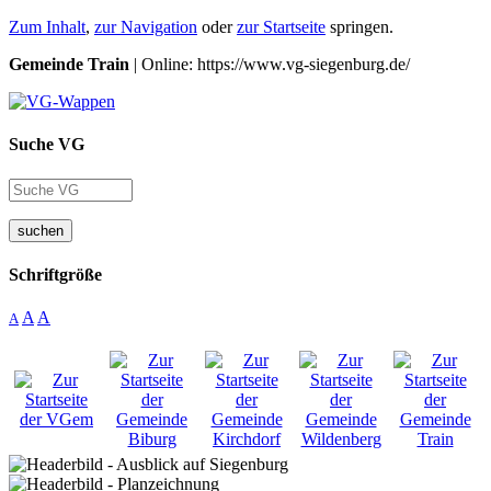
Zum Inhalt
,
zur Navigation
oder
zur Startseite
springen.
Gemeinde Train
| Online: https://www.vg-siegenburg.de/
Suche VG
suchen
Schriftgröße
A
A
A