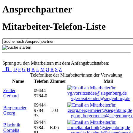
Ansprechpartner
Mitarbeiter-Telefon-Liste
Sprung zu den Mitarbeitern mit dem Anfangsbuchstaben:
B
D
F
G
H
K
L
M
O
R
S
Z
Telefonliste der Mitarbeiter/innen der Verwaltung
Name
Telefon
Zimmer
Mail
Zeitler
09444
Gerhard
9784-0
vg.vorsitzender@siegenburg.de
09444
Bergermeier
9784-
1.03
Georg
33
georg.bergermeier@siegenburg.
09444
Blachnik
9784-
E.06
Cornelia
51
cornelia.blachnik@siegenburg.d