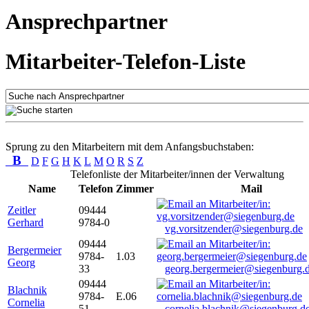
Ansprechpartner
Mitarbeiter-Telefon-Liste
Sprung zu den Mitarbeitern mit dem Anfangsbuchstaben:
B
D
F
G
H
K
L
M
O
R
S
Z
Telefonliste der Mitarbeiter/innen der Verwaltung
Name
Telefon
Zimmer
Mail
Zeitler
09444
Gerhard
9784-0
vg.vorsitzender@siegenburg.de
09444
Bergermeier
9784-
1.03
Georg
33
georg.bergermeier@siegenburg.
09444
Blachnik
9784-
E.06
Cornelia
51
cornelia.blachnik@siegenburg.d