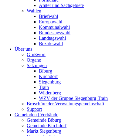
Ämter und Sachgebiete
Wahlen
Briefwahl
Europawahl
Kommunalwahl
Bundestagswahl
Landtagswahl
Bezirkswahl
Über uns
Grußwort
Organe
Satzungen
Biburg
Kirchdorf
Siegenburg
Train
Wildenberg
WZV der Gruppe Siegenburg-Train
Broschüre der Verwaltungsgemeinschaft
Support
Gemeinden | Verbände
Gemeinde Biburg
Gemeinde Kirchdorf
Markt Siegenburg