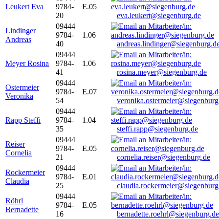
Leukert Eva
9784-
E.05
20
eva.leukert@siegenburg.de
09444
Lindinger
9784-
1.06
Andreas
40
andreas.lindinger@siegenburg.d
09444
Meyer Rosina
9784-
1.06
41
rosina.meyer@siegenburg.de
09444
Ostermeier
9784-
E.07
Veronika
54
veronika.ostermeier@siegenburg
09444
Rapp Steffi
9784-
1.04
35
steffi.rapp@siegenburg.de
09444
Reiser
9784-
E.05
Cornelia
21
cornelia.reiser@siegenburg.de
09444
Rockermeier
9784-
E.01
Claudia
25
claudia.rockermeier@siegenburg
09444
Röhrl
9784-
E.05
Bernadette
16
bernadette.roehrl@siegenburg.de