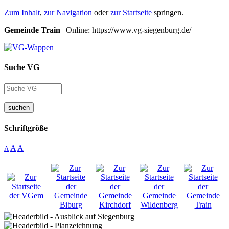
Zum Inhalt
,
zur Navigation
oder
zur Startseite
springen.
Gemeinde Train
| Online: https://www.vg-siegenburg.de/
Suche VG
suchen
Schriftgröße
A
A
A