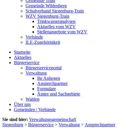
Gemeinde Train
Gemeinde Wildenberg
Schulverband Siegenburg-Train
WZV Siegenburg-Train
Trinkwasseranalysen
Aktuelles vom WZV
Stellenangebote vom WZV
Verbände
ILE-Zugehörigkeit
Startseite
Aktuelles
Bürgerservice
Bürgerserviceportal
Verwaltung
Ihr Anliegen
Ansprechpartner
Formulare
Ämter und Sachgebiete
Wahlen
Über uns
Gemeinden | Verbände
Sie sind hier:
Verwaltungsgemeinschaft
Siegenburg
>
Bürgerservice
>
Verwaltung
>
Ansprechpartner