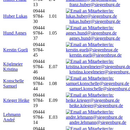
13
franz.huber@siegenburg.de
09444
Huber Lukas
9784-
1.01
30
lukas.huber@siegenburg.de
09444
Hund Agnes
9784-
1.05
37
agnes.hund@siegenburg.de
09444
Kerstin Gueli
9784-
45
kerstin.gueli@siegenbrug.de
09444
Köglmeier
9784-
E.07
Kristina
46
kristina.koeglmeier@siegenburg
09444
Konschelle
9784-
1.08
Samuel
44
samuel.konschelle@siegenburg.
09444
Krieger Heike
9784-
E.09
19
heike.krieger@siegenburg.de
09444
Lehmann
9784-
E.03
André
14
andre.lehmann@siegenburg.de
09444