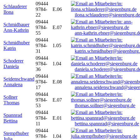
09444
Schlauderer
9784-
E.06
Ilona
22
ilona.schlauderer@siegenburg.d
09444
Schmidbauer
9784-
E.07
Ann-Kathrin
55
ann-kathrin.ebner@siegenburg.d
09444
Schmidhuber
9784-
1.05
Katrin
31
katrin.schmidhuber@siegenburg
09444
Schoderer
9784-
1.04
Daniela
36
daniela.schoderer@siegenburg.d
09444
Seidenschwand
9784-
E.08
Annalena
17
annalena.seidenschwand@siegen
09444
Sollner
9784-
E.07
Thomas
53
thomas.sollner@siegenburg.de
09444
Spannrad
9784-
E.01
Bettina
11
bettina.spannrad@siegenburg.de
09444
Stempfhuber
9784-
1.04
Julia