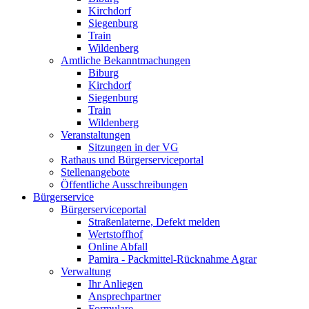
Kirchdorf
Siegenburg
Train
Wildenberg
Amtliche Bekanntmachungen
Biburg
Kirchdorf
Siegenburg
Train
Wildenberg
Veranstaltungen
Sitzungen in der VG
Rathaus und Bürgerserviceportal
Stellenangebote
Öffentliche Ausschreibungen
Bürgerservice
Bürgerserviceportal
Straßenlaterne, Defekt melden
Wertstoffhof
Online Abfall
Pamira - Packmittel-Rücknahme Agrar
Verwaltung
Ihr Anliegen
Ansprechpartner
Formulare