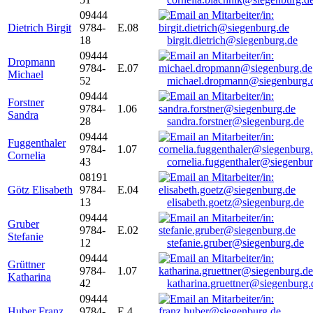
09444
Dietrich Birgit
9784-
E.08
18
birgit.dietrich@siegenburg.de
09444
Dropmann
9784-
E.07
Michael
52
michael.dropmann@siegenburg.
09444
Forstner
9784-
1.06
Sandra
28
sandra.forstner@siegenburg.de
09444
Fuggenthaler
9784-
1.07
Cornelia
43
cornelia.fuggenthaler@siegenbu
08191
Götz Elisabeth
9784-
E.04
13
elisabeth.goetz@siegenburg.de
09444
Gruber
9784-
E.02
Stefanie
12
stefanie.gruber@siegenburg.de
09444
Grüttner
9784-
1.07
Katharina
42
katharina.gruettner@siegenburg.
09444
Huber Franz
9784-
E 4