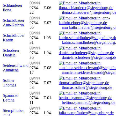
09444
Schlauderer
9784-
E.06
Ilona
22
ilona.schlauderer@siegenburg.d
09444
Schmidbauer
9784-
E.07
Ann-Kathrin
55
ann-kathrin.ebner@siegenburg.d
09444
Schmidhuber
9784-
1.05
Katrin
31
katrin.schmidhuber@siegenburg
09444
Schoderer
9784-
1.04
Daniela
36
daniela.schoderer@siegenburg.d
09444
Seidenschwand
9784-
E.08
Annalena
17
annalena.seidenschwand@siegen
09444
Sollner
9784-
E.07
Thomas
53
thomas.sollner@siegenburg.de
09444
Spannrad
9784-
E.01
Bettina
11
bettina.spannrad@siegenburg.de
09444
Stempfhuber
9784-
1.04
Julia