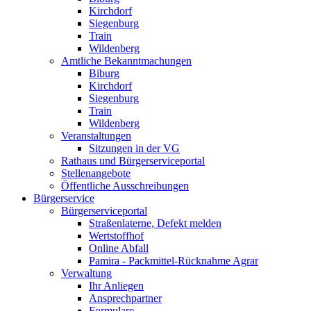
Kirchdorf
Siegenburg
Train
Wildenberg
Amtliche Bekanntmachungen
Biburg
Kirchdorf
Siegenburg
Train
Wildenberg
Veranstaltungen
Sitzungen in der VG
Rathaus und Bürgerserviceportal
Stellenangebote
Öffentliche Ausschreibungen
Bürgerservice
Bürgerserviceportal
Straßenlaterne, Defekt melden
Wertstoffhof
Online Abfall
Pamira - Packmittel-Rücknahme Agrar
Verwaltung
Ihr Anliegen
Ansprechpartner
Formulare