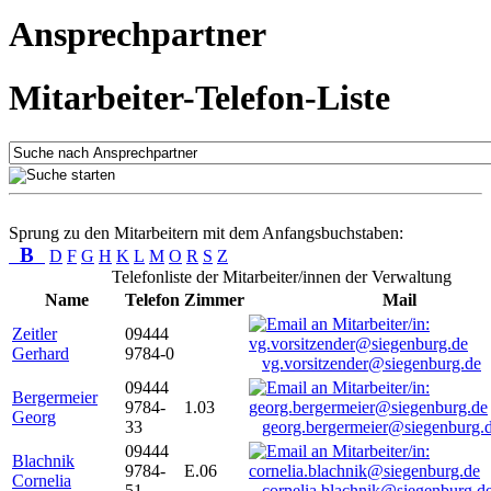
Ansprechpartner
Mitarbeiter-Telefon-Liste
Sprung zu den Mitarbeitern mit dem Anfangsbuchstaben:
B
D
F
G
H
K
L
M
O
R
S
Z
Telefonliste der Mitarbeiter/innen der Verwaltung
Name
Telefon
Zimmer
Mail
Zeitler
09444
Gerhard
9784-0
vg.vorsitzender@siegenburg.de
09444
Bergermeier
9784-
1.03
Georg
33
georg.bergermeier@siegenburg.
09444
Blachnik
9784-
E.06
Cornelia
51
cornelia.blachnik@siegenburg.d