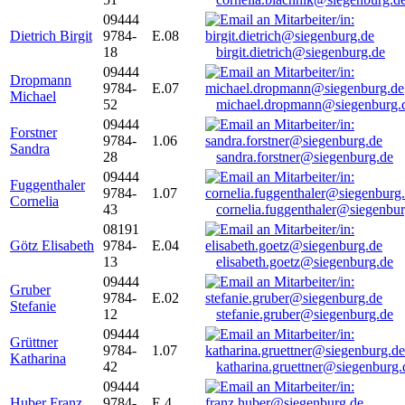
09444
Dietrich Birgit
9784-
E.08
18
birgit.dietrich@siegenburg.de
09444
Dropmann
9784-
E.07
Michael
52
michael.dropmann@siegenburg.
09444
Forstner
9784-
1.06
Sandra
28
sandra.forstner@siegenburg.de
09444
Fuggenthaler
9784-
1.07
Cornelia
43
cornelia.fuggenthaler@siegenbu
08191
Götz Elisabeth
9784-
E.04
13
elisabeth.goetz@siegenburg.de
09444
Gruber
9784-
E.02
Stefanie
12
stefanie.gruber@siegenburg.de
09444
Grüttner
9784-
1.07
Katharina
42
katharina.gruettner@siegenburg.
09444
Huber Franz
9784-
E 4