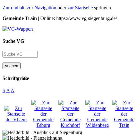
Zum Inhalt
,
zur Navigation
oder
zur Startseite
springen.
Gemeinde Train
| Online: https://www.vg-siegenburg.de/
Suche VG
suchen
Schriftgröße
A
A
A