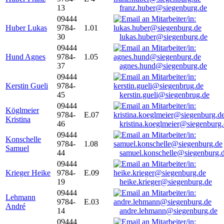
13
franz.huber@siegenburg.de
09444
Huber Lukas
9784-
1.01
30
lukas.huber@siegenburg.de
09444
Hund Agnes
9784-
1.05
37
agnes.hund@siegenburg.de
09444
Kerstin Gueli
9784-
45
kerstin.gueli@siegenbrug.de
09444
Köglmeier
9784-
E.07
Kristina
46
kristina.koeglmeier@siegenburg
09444
Konschelle
9784-
1.08
Samuel
44
samuel.konschelle@siegenburg.
09444
Krieger Heike
9784-
E.09
19
heike.krieger@siegenburg.de
09444
Lehmann
9784-
E.03
André
14
andre.lehmann@siegenburg.de
09444