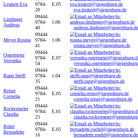
Leukert Eva
9784-
E.05
20
eva.leukert@siegenburg.de
09444
Lindinger
9784-
1.06
Andreas
40
andreas.lindinger@siegenburg.d
09444
Meyer Rosina
9784-
1.06
41
rosina.meyer@siegenburg.de
09444
Ostermeier
9784-
E.07
Veronika
54
veronika.ostermeier@siegenburg
09444
Rapp Steffi
9784-
1.04
35
steffi.rapp@siegenburg.de
09444
Reiser
9784-
E.05
Cornelia
21
cornelia.reiser@siegenburg.de
09444
Rockermeier
9784-
E.01
Claudia
25
claudia.rockermeier@siegenburg
09444
Röhrl
9784-
E.05
Bernadette
16
bernadette.roehrl@siegenburg.de