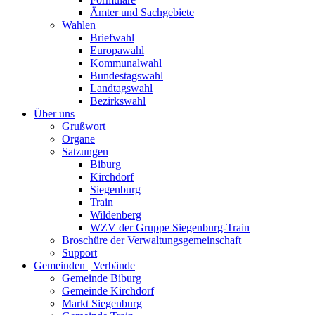
Ämter und Sachgebiete
Wahlen
Briefwahl
Europawahl
Kommunalwahl
Bundestagswahl
Landtagswahl
Bezirkswahl
Über uns
Grußwort
Organe
Satzungen
Biburg
Kirchdorf
Siegenburg
Train
Wildenberg
WZV der Gruppe Siegenburg-Train
Broschüre der Verwaltungsgemeinschaft
Support
Gemeinden | Verbände
Gemeinde Biburg
Gemeinde Kirchdorf
Markt Siegenburg