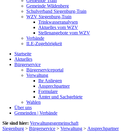
Gemeinde Train
Gemeinde Wildenberg
Schulverband Siegenburg-Train
WZV Siegenburg-Train
Trinkwasseranalysen
Aktuelles vom WZV
Stellenangebote vom WZV
Verbände
ILE-Zugehörigkeit
Startseite
Aktuelles
Bürgerservice
Bürgerserviceportal
Verwaltung
Ihr Anliegen
Ansprechpartner
Formulare
Ämter und Sachgebiete
Wahlen
Über uns
Gemeinden | Verbände
Sie sind hier:
Verwaltungsgemeinschaft
Siegenburg
>
Bürgerservice
>
Verwaltung
>
Ansprechpartner