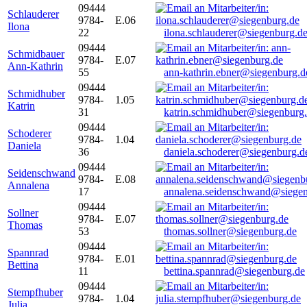
09444
Schlauderer
9784-
E.06
Ilona
22
ilona.schlauderer@siegenburg.d
09444
Schmidbauer
9784-
E.07
Ann-Kathrin
55
ann-kathrin.ebner@siegenburg.d
09444
Schmidhuber
9784-
1.05
Katrin
31
katrin.schmidhuber@siegenburg
09444
Schoderer
9784-
1.04
Daniela
36
daniela.schoderer@siegenburg.d
09444
Seidenschwand
9784-
E.08
Annalena
17
annalena.seidenschwand@siegen
09444
Sollner
9784-
E.07
Thomas
53
thomas.sollner@siegenburg.de
09444
Spannrad
9784-
E.01
Bettina
11
bettina.spannrad@siegenburg.de
09444
Stempfhuber
9784-
1.04
Julia