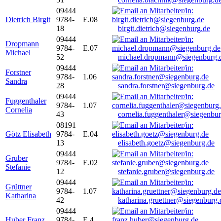
09444
Dietrich Birgit
9784-
E.08
18
birgit.dietrich@siegenburg.de
09444
Dropmann
9784-
E.07
Michael
52
michael.dropmann@siegenburg.
09444
Forstner
9784-
1.06
Sandra
28
sandra.forstner@siegenburg.de
09444
Fuggenthaler
9784-
1.07
Cornelia
43
cornelia.fuggenthaler@siegenbu
08191
Götz Elisabeth
9784-
E.04
13
elisabeth.goetz@siegenburg.de
09444
Gruber
9784-
E.02
Stefanie
12
stefanie.gruber@siegenburg.de
09444
Grüttner
9784-
1.07
Katharina
42
katharina.gruettner@siegenburg.
09444
Huber Franz
9784-
E 4