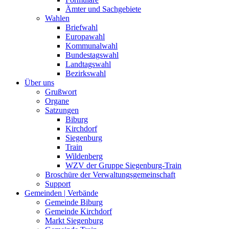
Ämter und Sachgebiete
Wahlen
Briefwahl
Europawahl
Kommunalwahl
Bundestagswahl
Landtagswahl
Bezirkswahl
Über uns
Grußwort
Organe
Satzungen
Biburg
Kirchdorf
Siegenburg
Train
Wildenberg
WZV der Gruppe Siegenburg-Train
Broschüre der Verwaltungsgemeinschaft
Support
Gemeinden | Verbände
Gemeinde Biburg
Gemeinde Kirchdorf
Markt Siegenburg