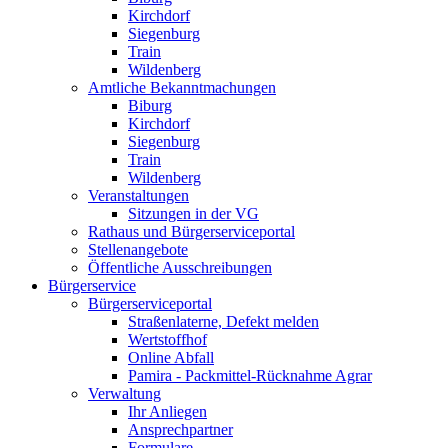
Kirchdorf
Siegenburg
Train
Wildenberg
Amtliche Bekanntmachungen
Biburg
Kirchdorf
Siegenburg
Train
Wildenberg
Veranstaltungen
Sitzungen in der VG
Rathaus und Bürgerserviceportal
Stellenangebote
Öffentliche Ausschreibungen
Bürgerservice
Bürgerserviceportal
Straßenlaterne, Defekt melden
Wertstoffhof
Online Abfall
Pamira - Packmittel-Rücknahme Agrar
Verwaltung
Ihr Anliegen
Ansprechpartner
Formulare