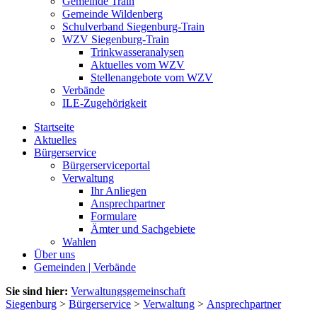
Gemeinde Train
Gemeinde Wildenberg
Schulverband Siegenburg-Train
WZV Siegenburg-Train
Trinkwasseranalysen
Aktuelles vom WZV
Stellenangebote vom WZV
Verbände
ILE-Zugehörigkeit
Startseite
Aktuelles
Bürgerservice
Bürgerserviceportal
Verwaltung
Ihr Anliegen
Ansprechpartner
Formulare
Ämter und Sachgebiete
Wahlen
Über uns
Gemeinden | Verbände
Sie sind hier:
Verwaltungsgemeinschaft
Siegenburg
>
Bürgerservice
>
Verwaltung
>
Ansprechpartner