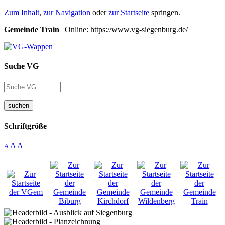
Zum Inhalt
,
zur Navigation
oder
zur Startseite
springen.
Gemeinde Train
| Online: https://www.vg-siegenburg.de/
Suche VG
suchen
Schriftgröße
A
A
A