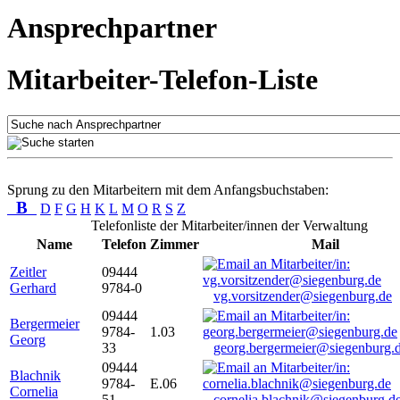
Ansprechpartner
Mitarbeiter-Telefon-Liste
Sprung zu den Mitarbeitern mit dem Anfangsbuchstaben:
B
D
F
G
H
K
L
M
O
R
S
Z
Telefonliste der Mitarbeiter/innen der Verwaltung
Name
Telefon
Zimmer
Mail
Zeitler
09444
Gerhard
9784-0
vg.vorsitzender@siegenburg.de
09444
Bergermeier
9784-
1.03
Georg
33
georg.bergermeier@siegenburg.
09444
Blachnik
9784-
E.06
Cornelia
51
cornelia.blachnik@siegenburg.d