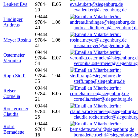
Leukert Eva
9784-
E.05
20
eva.leukert@siegenburg.de
09444
Lindinger
9784-
1.06
Andreas
40
andreas.lindinger@siegenburg.d
09444
Meyer Rosina
9784-
1.06
41
rosina.meyer@siegenburg.de
09444
Ostermeier
9784-
E.07
Veronika
54
veronika.ostermeier@siegenburg
09444
Rapp Steffi
9784-
1.04
35
steffi.rapp@siegenburg.de
09444
Reiser
9784-
E.05
Cornelia
21
cornelia.reiser@siegenburg.de
09444
Rockermeier
9784-
E.01
Claudia
25
claudia.rockermeier@siegenburg
09444
Röhrl
9784-
E.05
Bernadette
16
bernadette.roehrl@siegenburg.de