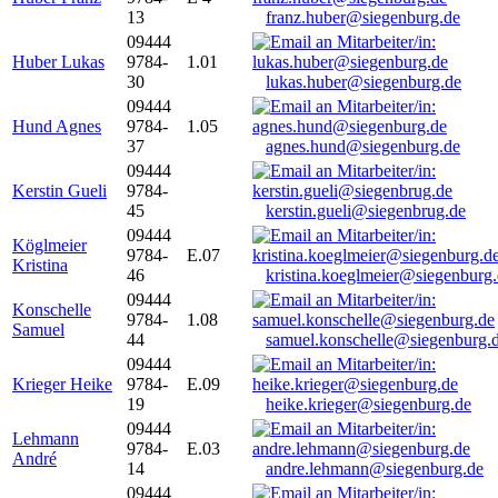
13
franz.huber@siegenburg.de
09444
Huber Lukas
9784-
1.01
30
lukas.huber@siegenburg.de
09444
Hund Agnes
9784-
1.05
37
agnes.hund@siegenburg.de
09444
Kerstin Gueli
9784-
45
kerstin.gueli@siegenbrug.de
09444
Köglmeier
9784-
E.07
Kristina
46
kristina.koeglmeier@siegenburg
09444
Konschelle
9784-
1.08
Samuel
44
samuel.konschelle@siegenburg.
09444
Krieger Heike
9784-
E.09
19
heike.krieger@siegenburg.de
09444
Lehmann
9784-
E.03
André
14
andre.lehmann@siegenburg.de
09444