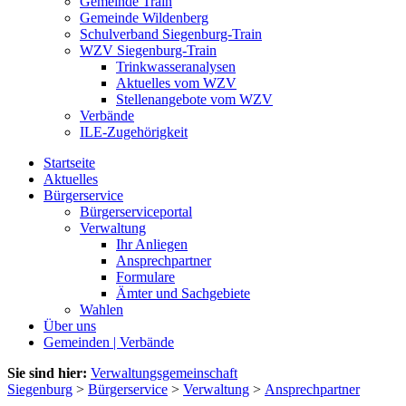
Gemeinde Train
Gemeinde Wildenberg
Schulverband Siegenburg-Train
WZV Siegenburg-Train
Trinkwasseranalysen
Aktuelles vom WZV
Stellenangebote vom WZV
Verbände
ILE-Zugehörigkeit
Startseite
Aktuelles
Bürgerservice
Bürgerserviceportal
Verwaltung
Ihr Anliegen
Ansprechpartner
Formulare
Ämter und Sachgebiete
Wahlen
Über uns
Gemeinden | Verbände
Sie sind hier:
Verwaltungsgemeinschaft
Siegenburg
>
Bürgerservice
>
Verwaltung
>
Ansprechpartner