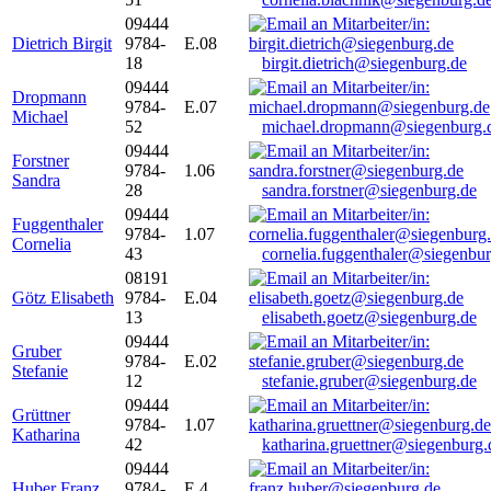
09444
Dietrich Birgit
9784-
E.08
18
birgit.dietrich@siegenburg.de
09444
Dropmann
9784-
E.07
Michael
52
michael.dropmann@siegenburg.
09444
Forstner
9784-
1.06
Sandra
28
sandra.forstner@siegenburg.de
09444
Fuggenthaler
9784-
1.07
Cornelia
43
cornelia.fuggenthaler@siegenbu
08191
Götz Elisabeth
9784-
E.04
13
elisabeth.goetz@siegenburg.de
09444
Gruber
9784-
E.02
Stefanie
12
stefanie.gruber@siegenburg.de
09444
Grüttner
9784-
1.07
Katharina
42
katharina.gruettner@siegenburg.
09444
Huber Franz
9784-
E 4