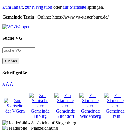
Zum Inhalt
,
zur Navigation
oder
zur Startseite
springen.
Gemeinde Train
| Online: https://www.vg-siegenburg.de/
Suche VG
suchen
Schriftgröße
A
A
A