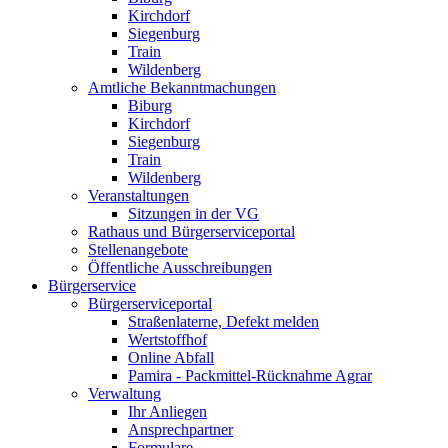
Kirchdorf
Siegenburg
Train
Wildenberg
Amtliche Bekanntmachungen
Biburg
Kirchdorf
Siegenburg
Train
Wildenberg
Veranstaltungen
Sitzungen in der VG
Rathaus und Bürgerserviceportal
Stellenangebote
Öffentliche Ausschreibungen
Bürgerservice
Bürgerserviceportal
Straßenlaterne, Defekt melden
Wertstoffhof
Online Abfall
Pamira - Packmittel-Rücknahme Agrar
Verwaltung
Ihr Anliegen
Ansprechpartner
Formulare