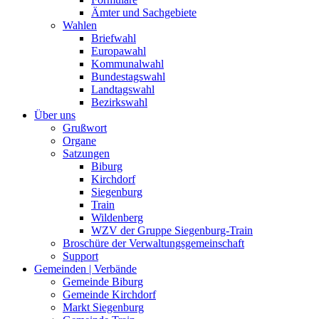
Ämter und Sachgebiete
Wahlen
Briefwahl
Europawahl
Kommunalwahl
Bundestagswahl
Landtagswahl
Bezirkswahl
Über uns
Grußwort
Organe
Satzungen
Biburg
Kirchdorf
Siegenburg
Train
Wildenberg
WZV der Gruppe Siegenburg-Train
Broschüre der Verwaltungsgemeinschaft
Support
Gemeinden | Verbände
Gemeinde Biburg
Gemeinde Kirchdorf
Markt Siegenburg