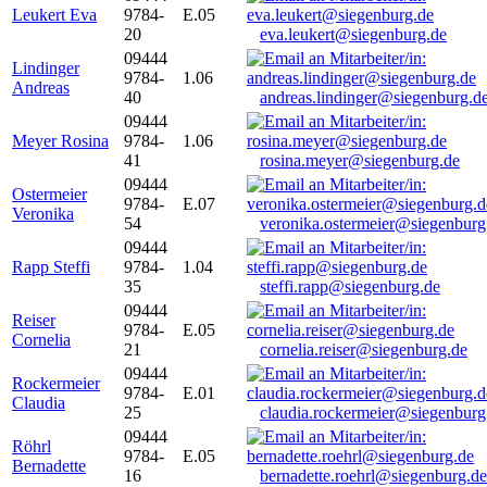
Leukert Eva
9784-
E.05
20
eva.leukert@siegenburg.de
09444
Lindinger
9784-
1.06
Andreas
40
andreas.lindinger@siegenburg.d
09444
Meyer Rosina
9784-
1.06
41
rosina.meyer@siegenburg.de
09444
Ostermeier
9784-
E.07
Veronika
54
veronika.ostermeier@siegenburg
09444
Rapp Steffi
9784-
1.04
35
steffi.rapp@siegenburg.de
09444
Reiser
9784-
E.05
Cornelia
21
cornelia.reiser@siegenburg.de
09444
Rockermeier
9784-
E.01
Claudia
25
claudia.rockermeier@siegenburg
09444
Röhrl
9784-
E.05
Bernadette
16
bernadette.roehrl@siegenburg.de