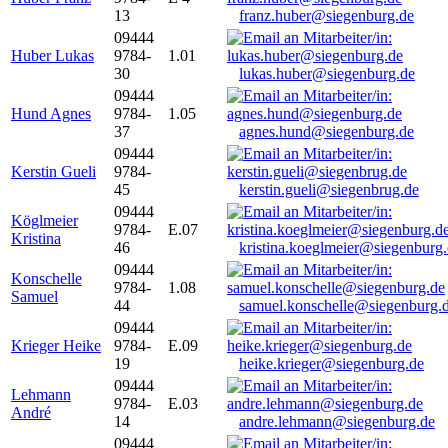
13
franz.huber@siegenburg.de
09444
Huber Lukas
9784-
1.01
30
lukas.huber@siegenburg.de
09444
Hund Agnes
9784-
1.05
37
agnes.hund@siegenburg.de
09444
Kerstin Gueli
9784-
45
kerstin.gueli@siegenbrug.de
09444
Köglmeier
9784-
E.07
Kristina
46
kristina.koeglmeier@siegenburg
09444
Konschelle
9784-
1.08
Samuel
44
samuel.konschelle@siegenburg.
09444
Krieger Heike
9784-
E.09
19
heike.krieger@siegenburg.de
09444
Lehmann
9784-
E.03
André
14
andre.lehmann@siegenburg.de
09444