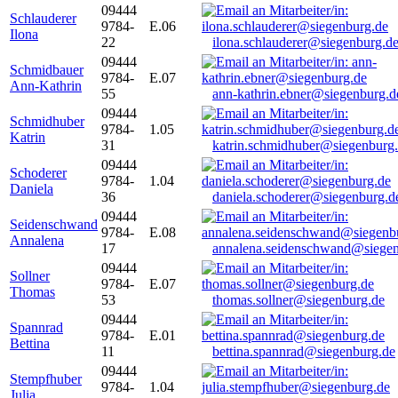
09444
Schlauderer
9784-
E.06
Ilona
22
ilona.schlauderer@siegenburg.d
09444
Schmidbauer
9784-
E.07
Ann-Kathrin
55
ann-kathrin.ebner@siegenburg.d
09444
Schmidhuber
9784-
1.05
Katrin
31
katrin.schmidhuber@siegenburg
09444
Schoderer
9784-
1.04
Daniela
36
daniela.schoderer@siegenburg.d
09444
Seidenschwand
9784-
E.08
Annalena
17
annalena.seidenschwand@siegen
09444
Sollner
9784-
E.07
Thomas
53
thomas.sollner@siegenburg.de
09444
Spannrad
9784-
E.01
Bettina
11
bettina.spannrad@siegenburg.de
09444
Stempfhuber
9784-
1.04
Julia