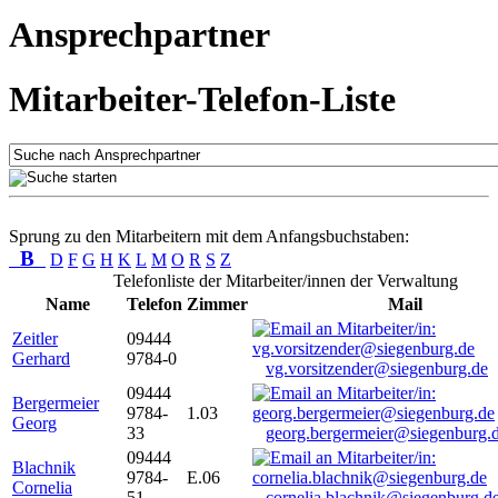
Ansprechpartner
Mitarbeiter-Telefon-Liste
Sprung zu den Mitarbeitern mit dem Anfangsbuchstaben:
B
D
F
G
H
K
L
M
O
R
S
Z
Telefonliste der Mitarbeiter/innen der Verwaltung
Name
Telefon
Zimmer
Mail
Zeitler
09444
Gerhard
9784-0
vg.vorsitzender@siegenburg.de
09444
Bergermeier
9784-
1.03
Georg
33
georg.bergermeier@siegenburg.
09444
Blachnik
9784-
E.06
Cornelia
51
cornelia.blachnik@siegenburg.d