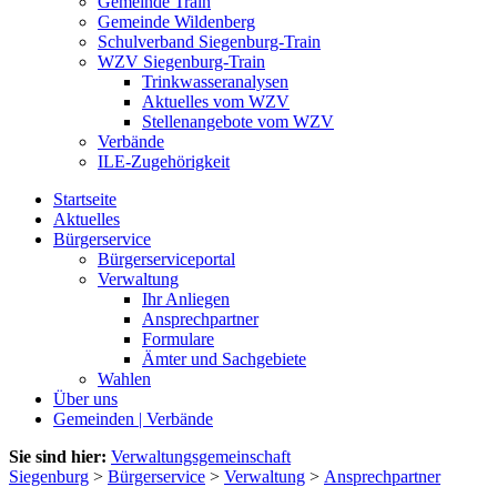
Gemeinde Train
Gemeinde Wildenberg
Schulverband Siegenburg-Train
WZV Siegenburg-Train
Trinkwasseranalysen
Aktuelles vom WZV
Stellenangebote vom WZV
Verbände
ILE-Zugehörigkeit
Startseite
Aktuelles
Bürgerservice
Bürgerserviceportal
Verwaltung
Ihr Anliegen
Ansprechpartner
Formulare
Ämter und Sachgebiete
Wahlen
Über uns
Gemeinden | Verbände
Sie sind hier:
Verwaltungsgemeinschaft
Siegenburg
>
Bürgerservice
>
Verwaltung
>
Ansprechpartner