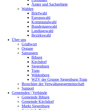
Ämter und Sachgebiete
Wahlen
Briefwahl
Europawahl
Kommunalwahl
Bundestagswahl
Landtagswahl
Bezirkswahl
Über uns
Grußwort
Organe
Satzungen
Biburg
Kirchdorf
Siegenburg
Train
Wildenberg
WZV der Gruppe Siegenburg-Train
Broschüre der Verwaltungsgemeinschaft
Support
Gemeinden | Verbände
Gemeinde Biburg
Gemeinde Kirchdorf
Markt Siegenburg