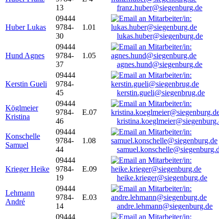
13
franz.huber@siegenburg.de
09444
Huber Lukas
9784-
1.01
30
lukas.huber@siegenburg.de
09444
Hund Agnes
9784-
1.05
37
agnes.hund@siegenburg.de
09444
Kerstin Gueli
9784-
45
kerstin.gueli@siegenbrug.de
09444
Köglmeier
9784-
E.07
Kristina
46
kristina.koeglmeier@siegenburg
09444
Konschelle
9784-
1.08
Samuel
44
samuel.konschelle@siegenburg.
09444
Krieger Heike
9784-
E.09
19
heike.krieger@siegenburg.de
09444
Lehmann
9784-
E.03
André
14
andre.lehmann@siegenburg.de
09444