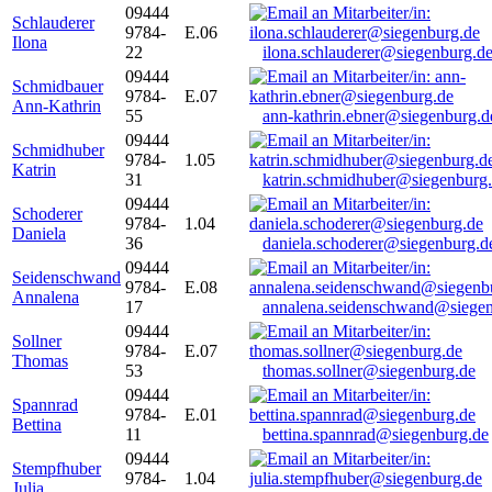
09444
Schlauderer
9784-
E.06
Ilona
22
ilona.schlauderer@siegenburg.d
09444
Schmidbauer
9784-
E.07
Ann-Kathrin
55
ann-kathrin.ebner@siegenburg.d
09444
Schmidhuber
9784-
1.05
Katrin
31
katrin.schmidhuber@siegenburg
09444
Schoderer
9784-
1.04
Daniela
36
daniela.schoderer@siegenburg.d
09444
Seidenschwand
9784-
E.08
Annalena
17
annalena.seidenschwand@siegen
09444
Sollner
9784-
E.07
Thomas
53
thomas.sollner@siegenburg.de
09444
Spannrad
9784-
E.01
Bettina
11
bettina.spannrad@siegenburg.de
09444
Stempfhuber
9784-
1.04
Julia