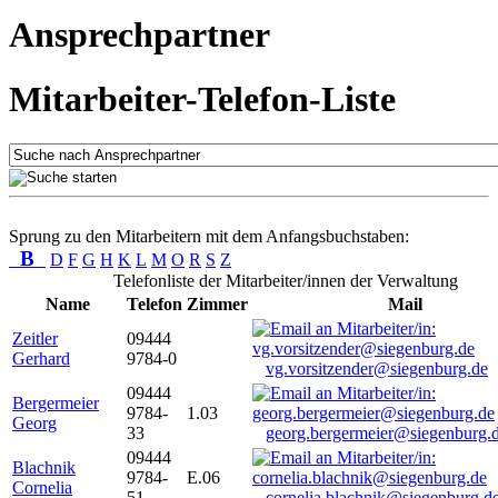
Ansprechpartner
Mitarbeiter-Telefon-Liste
Sprung zu den Mitarbeitern mit dem Anfangsbuchstaben:
B
D
F
G
H
K
L
M
O
R
S
Z
Telefonliste der Mitarbeiter/innen der Verwaltung
Name
Telefon
Zimmer
Mail
Zeitler
09444
Gerhard
9784-0
vg.vorsitzender@siegenburg.de
09444
Bergermeier
9784-
1.03
Georg
33
georg.bergermeier@siegenburg.
09444
Blachnik
9784-
E.06
Cornelia
51
cornelia.blachnik@siegenburg.d