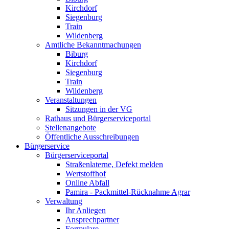
Kirchdorf
Siegenburg
Train
Wildenberg
Amtliche Bekanntmachungen
Biburg
Kirchdorf
Siegenburg
Train
Wildenberg
Veranstaltungen
Sitzungen in der VG
Rathaus und Bürgerserviceportal
Stellenangebote
Öffentliche Ausschreibungen
Bürgerservice
Bürgerserviceportal
Straßenlaterne, Defekt melden
Wertstoffhof
Online Abfall
Pamira - Packmittel-Rücknahme Agrar
Verwaltung
Ihr Anliegen
Ansprechpartner
Formulare