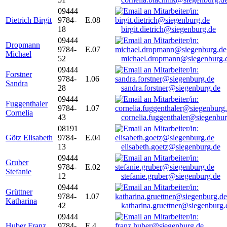
09444
Dietrich Birgit
9784-
E.08
18
birgit.dietrich@siegenburg.de
09444
Dropmann
9784-
E.07
Michael
52
michael.dropmann@siegenburg.
09444
Forstner
9784-
1.06
Sandra
28
sandra.forstner@siegenburg.de
09444
Fuggenthaler
9784-
1.07
Cornelia
43
cornelia.fuggenthaler@siegenbu
08191
Götz Elisabeth
9784-
E.04
13
elisabeth.goetz@siegenburg.de
09444
Gruber
9784-
E.02
Stefanie
12
stefanie.gruber@siegenburg.de
09444
Grüttner
9784-
1.07
Katharina
42
katharina.gruettner@siegenburg.
09444
Huber Franz
9784-
E 4