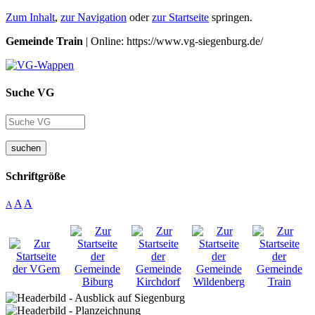
Zum Inhalt
,
zur Navigation
oder
zur Startseite
springen.
Gemeinde Train
| Online: https://www.vg-siegenburg.de/
Suche VG
suchen
Schriftgröße
A
A
A