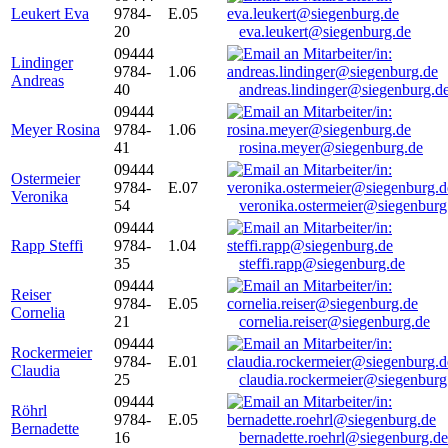
Leukert Eva
9784-
E.05
20
eva.leukert@siegenburg.de
09444
Lindinger
9784-
1.06
Andreas
40
andreas.lindinger@siegenburg.d
09444
Meyer Rosina
9784-
1.06
41
rosina.meyer@siegenburg.de
09444
Ostermeier
9784-
E.07
Veronika
54
veronika.ostermeier@siegenburg
09444
Rapp Steffi
9784-
1.04
35
steffi.rapp@siegenburg.de
09444
Reiser
9784-
E.05
Cornelia
21
cornelia.reiser@siegenburg.de
09444
Rockermeier
9784-
E.01
Claudia
25
claudia.rockermeier@siegenburg
09444
Röhrl
9784-
E.05
Bernadette
16
bernadette.roehrl@siegenburg.de