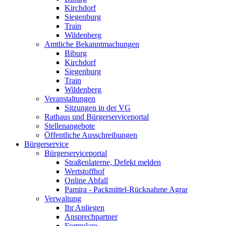
Kirchdorf
Siegenburg
Train
Wildenberg
Amtliche Bekanntmachungen
Biburg
Kirchdorf
Siegenburg
Train
Wildenberg
Veranstaltungen
Sitzungen in der VG
Rathaus und Bürgerserviceportal
Stellenangebote
Öffentliche Ausschreibungen
Bürgerservice
Bürgerserviceportal
Straßenlaterne, Defekt melden
Wertstoffhof
Online Abfall
Pamira - Packmittel-Rücknahme Agrar
Verwaltung
Ihr Anliegen
Ansprechpartner
Formulare