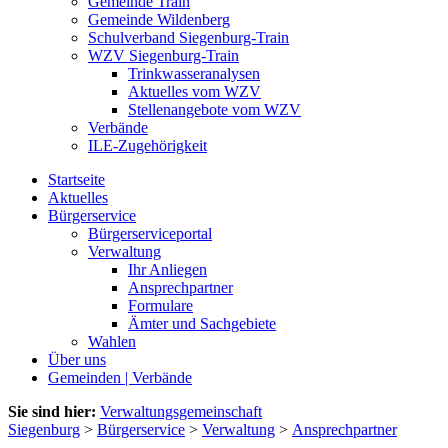
Gemeinde Train
Gemeinde Wildenberg
Schulverband Siegenburg-Train
WZV Siegenburg-Train
Trinkwasseranalysen
Aktuelles vom WZV
Stellenangebote vom WZV
Verbände
ILE-Zugehörigkeit
Startseite
Aktuelles
Bürgerservice
Bürgerserviceportal
Verwaltung
Ihr Anliegen
Ansprechpartner
Formulare
Ämter und Sachgebiete
Wahlen
Über uns
Gemeinden | Verbände
Sie sind hier:
Verwaltungsgemeinschaft
Siegenburg
>
Bürgerservice
>
Verwaltung
>
Ansprechpartner