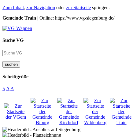
Zum Inhalt
,
zur Navigation
oder
zur Startseite
springen.
Gemeinde Train
| Online: https://www.vg-siegenburg.de/
Suche VG
suchen
Schriftgröße
A
A
A