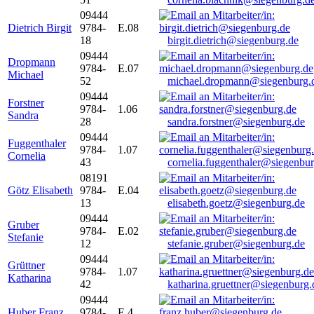
09444
Dietrich Birgit
9784-
E.08
18
birgit.dietrich@siegenburg.de
09444
Dropmann
9784-
E.07
Michael
52
michael.dropmann@siegenburg.
09444
Forstner
9784-
1.06
Sandra
28
sandra.forstner@siegenburg.de
09444
Fuggenthaler
9784-
1.07
Cornelia
43
cornelia.fuggenthaler@siegenbu
08191
Götz Elisabeth
9784-
E.04
13
elisabeth.goetz@siegenburg.de
09444
Gruber
9784-
E.02
Stefanie
12
stefanie.gruber@siegenburg.de
09444
Grüttner
9784-
1.07
Katharina
42
katharina.gruettner@siegenburg.
09444
Huber Franz
9784-
E 4