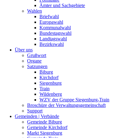
Ämter und Sachgebiete
Wahlen
Briefwahl
Europawahl
Kommunalwahl
Bundestagswahl
Landtagswahl
Bezirkswahl
Über uns
Grußwort
Organe
Satzungen
Biburg
Kirchdorf
Siegenburg
Train
Wildenberg
WZV der Gruppe Siegenburg-Train
Broschüre der Verwaltungsgemeinschaft
Support
Gemeinden | Verbände
Gemeinde Biburg
Gemeinde Kirchdorf
Markt Siegenburg