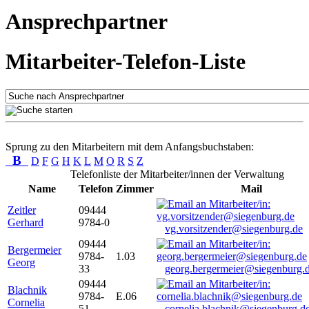
Ansprechpartner
Mitarbeiter-Telefon-Liste
Sprung zu den Mitarbeitern mit dem Anfangsbuchstaben:
B
D
F
G
H
K
L
M
O
R
S
Z
Telefonliste der Mitarbeiter/innen der Verwaltung
Name
Telefon
Zimmer
Mail
Zeitler
09444
Gerhard
9784-0
vg.vorsitzender@siegenburg.de
09444
Bergermeier
9784-
1.03
Georg
33
georg.bergermeier@siegenburg.
09444
Blachnik
9784-
E.06
Cornelia
51
cornelia.blachnik@siegenburg.d