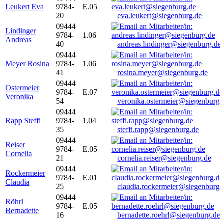
Leukert Eva
9784-
E.05
20
eva.leukert@siegenburg.de
09444
Lindinger
9784-
1.06
Andreas
40
andreas.lindinger@siegenburg.d
09444
Meyer Rosina
9784-
1.06
41
rosina.meyer@siegenburg.de
09444
Ostermeier
9784-
E.07
Veronika
54
veronika.ostermeier@siegenburg
09444
Rapp Steffi
9784-
1.04
35
steffi.rapp@siegenburg.de
09444
Reiser
9784-
E.05
Cornelia
21
cornelia.reiser@siegenburg.de
09444
Rockermeier
9784-
E.01
Claudia
25
claudia.rockermeier@siegenburg
09444
Röhrl
9784-
E.05
Bernadette
16
bernadette.roehrl@siegenburg.de