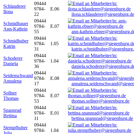
09444
Schlauderer
9784-
E.06
Ilona
22
ilona.schlauderer@siegenburg.d
09444
Schmidbauer
9784-
E.07
Ann-Kathrin
55
ann-kathrin.ebner@siegenburg.d
09444
Schmidhuber
9784-
1.05
Katrin
31
katrin.schmidhuber@siegenburg
09444
Schoderer
9784-
1.04
Daniela
36
daniela.schoderer@siegenburg.d
09444
Seidenschwand
9784-
E.08
Annalena
17
annalena.seidenschwand@siegen
09444
Sollner
9784-
E.07
Thomas
53
thomas.sollner@siegenburg.de
09444
Spannrad
9784-
E.01
Bettina
11
bettina.spannrad@siegenburg.de
09444
Stempfhuber
9784-
1.04
Julia