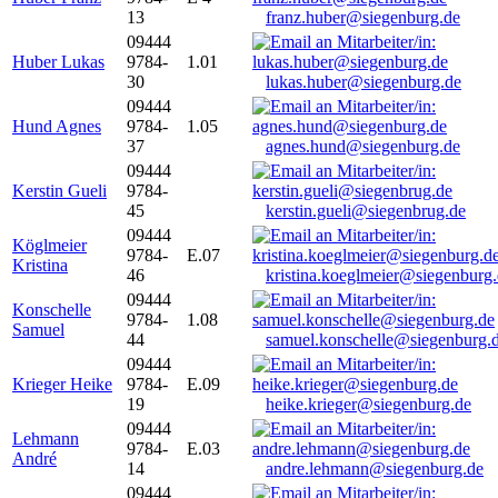
13
franz.huber@siegenburg.de
09444
Huber Lukas
9784-
1.01
30
lukas.huber@siegenburg.de
09444
Hund Agnes
9784-
1.05
37
agnes.hund@siegenburg.de
09444
Kerstin Gueli
9784-
45
kerstin.gueli@siegenbrug.de
09444
Köglmeier
9784-
E.07
Kristina
46
kristina.koeglmeier@siegenburg
09444
Konschelle
9784-
1.08
Samuel
44
samuel.konschelle@siegenburg.
09444
Krieger Heike
9784-
E.09
19
heike.krieger@siegenburg.de
09444
Lehmann
9784-
E.03
André
14
andre.lehmann@siegenburg.de
09444