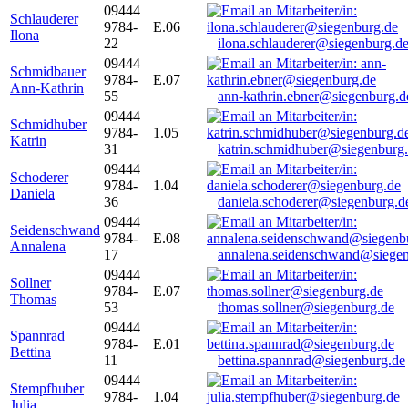
09444
Schlauderer
9784-
E.06
Ilona
22
ilona.schlauderer@siegenburg.d
09444
Schmidbauer
9784-
E.07
Ann-Kathrin
55
ann-kathrin.ebner@siegenburg.d
09444
Schmidhuber
9784-
1.05
Katrin
31
katrin.schmidhuber@siegenburg
09444
Schoderer
9784-
1.04
Daniela
36
daniela.schoderer@siegenburg.d
09444
Seidenschwand
9784-
E.08
Annalena
17
annalena.seidenschwand@siegen
09444
Sollner
9784-
E.07
Thomas
53
thomas.sollner@siegenburg.de
09444
Spannrad
9784-
E.01
Bettina
11
bettina.spannrad@siegenburg.de
09444
Stempfhuber
9784-
1.04
Julia