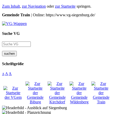
Zum Inhalt
,
zur Navigation
oder
zur Startseite
springen.
Gemeinde Train
| Online: https://www.vg-siegenburg.de/
Suche VG
suchen
Schriftgröße
A
A
A