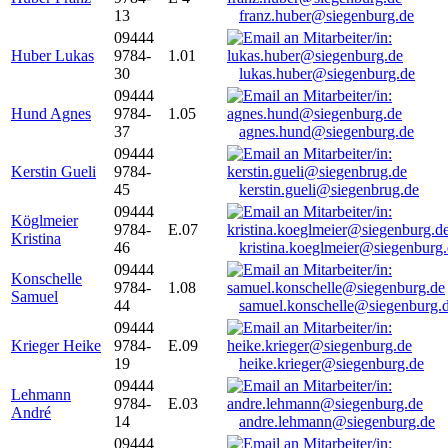
13
franz.huber@siegenburg.de
09444
Huber Lukas
9784-
1.01
30
lukas.huber@siegenburg.de
09444
Hund Agnes
9784-
1.05
37
agnes.hund@siegenburg.de
09444
Kerstin Gueli
9784-
45
kerstin.gueli@siegenbrug.de
09444
Köglmeier
9784-
E.07
Kristina
46
kristina.koeglmeier@siegenburg
09444
Konschelle
9784-
1.08
Samuel
44
samuel.konschelle@siegenburg.
09444
Krieger Heike
9784-
E.09
19
heike.krieger@siegenburg.de
09444
Lehmann
9784-
E.03
André
14
andre.lehmann@siegenburg.de
09444