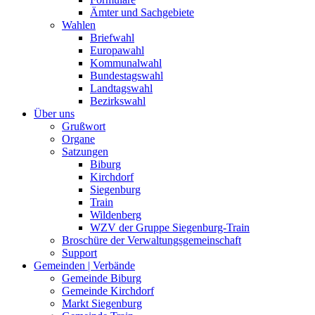
Ämter und Sachgebiete
Wahlen
Briefwahl
Europawahl
Kommunalwahl
Bundestagswahl
Landtagswahl
Bezirkswahl
Über uns
Grußwort
Organe
Satzungen
Biburg
Kirchdorf
Siegenburg
Train
Wildenberg
WZV der Gruppe Siegenburg-Train
Broschüre der Verwaltungsgemeinschaft
Support
Gemeinden | Verbände
Gemeinde Biburg
Gemeinde Kirchdorf
Markt Siegenburg