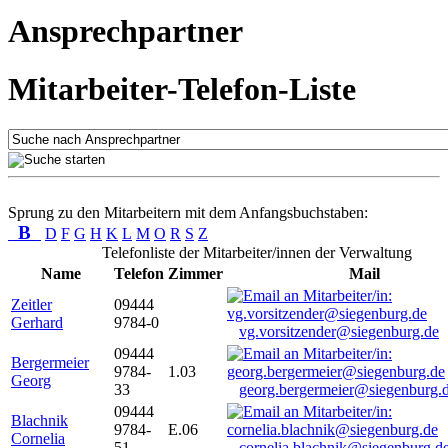
Ansprechpartner
Mitarbeiter-Telefon-Liste
Sprung zu den Mitarbeitern mit dem Anfangsbuchstaben:
B
D
F
G
H
K
L
M
O
R
S
Z
Telefonliste der Mitarbeiter/innen der Verwaltung
Name
Telefon
Zimmer
Mail
Zeitler
09444
Gerhard
9784-0
vg.vorsitzender@siegenburg.de
09444
Bergermeier
9784-
1.03
Georg
33
georg.bergermeier@siegenburg.
09444
Blachnik
9784-
E.06
Cornelia
51
cornelia.blachnik@siegenburg.d