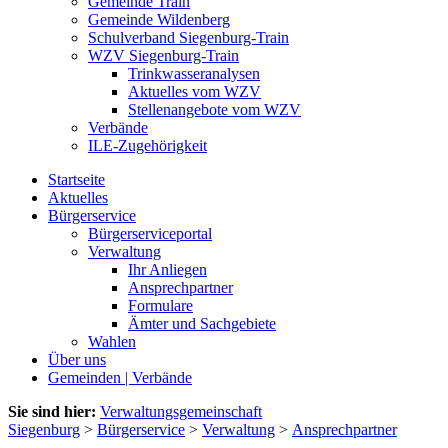
Gemeinde Train
Gemeinde Wildenberg
Schulverband Siegenburg-Train
WZV Siegenburg-Train
Trinkwasseranalysen
Aktuelles vom WZV
Stellenangebote vom WZV
Verbände
ILE-Zugehörigkeit
Startseite
Aktuelles
Bürgerservice
Bürgerserviceportal
Verwaltung
Ihr Anliegen
Ansprechpartner
Formulare
Ämter und Sachgebiete
Wahlen
Über uns
Gemeinden | Verbände
Sie sind hier:
Verwaltungsgemeinschaft
Siegenburg
>
Bürgerservice
>
Verwaltung
>
Ansprechpartner