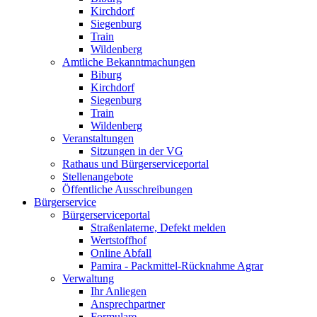
Kirchdorf
Siegenburg
Train
Wildenberg
Amtliche Bekanntmachungen
Biburg
Kirchdorf
Siegenburg
Train
Wildenberg
Veranstaltungen
Sitzungen in der VG
Rathaus und Bürgerserviceportal
Stellenangebote
Öffentliche Ausschreibungen
Bürgerservice
Bürgerserviceportal
Straßenlaterne, Defekt melden
Wertstoffhof
Online Abfall
Pamira - Packmittel-Rücknahme Agrar
Verwaltung
Ihr Anliegen
Ansprechpartner
Formulare