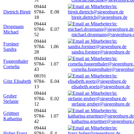
09444
Dietrich Birgit
9784-
E.08
18
birgit.dietrich@siegenburg.de
09444
Dropmann
9784-
E.07
Michael
52
michael.dropmann@siegenburg.
09444
Forstner
9784-
1.06
Sandra
28
sandra.forstner@siegenburg.de
09444
Fuggenthaler
9784-
1.07
Cornelia
43
cornelia.fuggenthaler@siegenbu
08191
Götz Elisabeth
9784-
E.04
13
elisabeth.goetz@siegenburg.de
09444
Gruber
9784-
E.02
Stefanie
12
stefanie.gruber@siegenburg.de
09444
Grüttner
9784-
1.07
Katharina
42
katharina.gruettner@siegenburg.
09444
Huber Franz
9784-
E 4