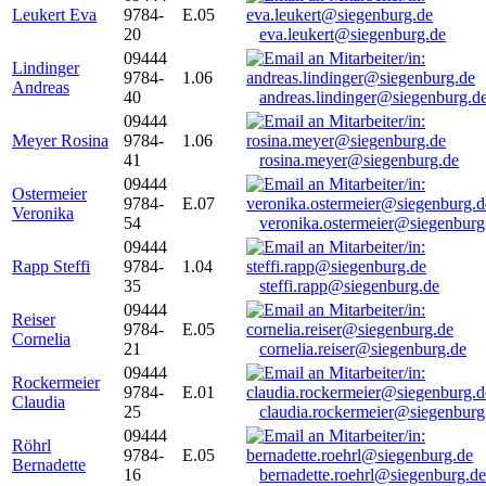
Leukert Eva
9784-
E.05
20
eva.leukert@siegenburg.de
09444
Lindinger
9784-
1.06
Andreas
40
andreas.lindinger@siegenburg.d
09444
Meyer Rosina
9784-
1.06
41
rosina.meyer@siegenburg.de
09444
Ostermeier
9784-
E.07
Veronika
54
veronika.ostermeier@siegenburg
09444
Rapp Steffi
9784-
1.04
35
steffi.rapp@siegenburg.de
09444
Reiser
9784-
E.05
Cornelia
21
cornelia.reiser@siegenburg.de
09444
Rockermeier
9784-
E.01
Claudia
25
claudia.rockermeier@siegenburg
09444
Röhrl
9784-
E.05
Bernadette
16
bernadette.roehrl@siegenburg.de