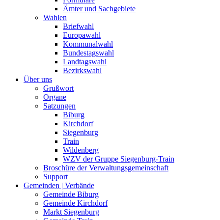
Ämter und Sachgebiete
Wahlen
Briefwahl
Europawahl
Kommunalwahl
Bundestagswahl
Landtagswahl
Bezirkswahl
Über uns
Grußwort
Organe
Satzungen
Biburg
Kirchdorf
Siegenburg
Train
Wildenberg
WZV der Gruppe Siegenburg-Train
Broschüre der Verwaltungsgemeinschaft
Support
Gemeinden | Verbände
Gemeinde Biburg
Gemeinde Kirchdorf
Markt Siegenburg