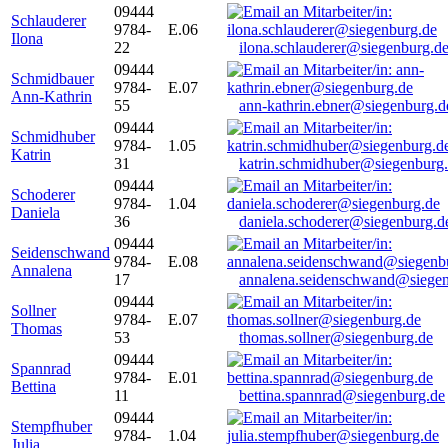
09444
Schlauderer
9784-
E.06
Ilona
22
ilona.schlauderer@siegenburg.d
09444
Schmidbauer
9784-
E.07
Ann-Kathrin
55
ann-kathrin.ebner@siegenburg.d
09444
Schmidhuber
9784-
1.05
Katrin
31
katrin.schmidhuber@siegenburg
09444
Schoderer
9784-
1.04
Daniela
36
daniela.schoderer@siegenburg.d
09444
Seidenschwand
9784-
E.08
Annalena
17
annalena.seidenschwand@siegen
09444
Sollner
9784-
E.07
Thomas
53
thomas.sollner@siegenburg.de
09444
Spannrad
9784-
E.01
Bettina
11
bettina.spannrad@siegenburg.de
09444
Stempfhuber
9784-
1.04
Julia