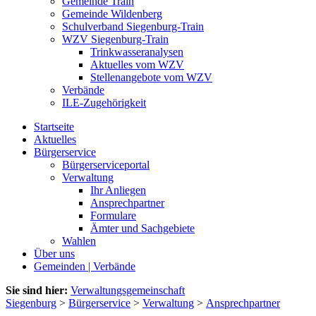
Gemeinde Train
Gemeinde Wildenberg
Schulverband Siegenburg-Train
WZV Siegenburg-Train
Trinkwasseranalysen
Aktuelles vom WZV
Stellenangebote vom WZV
Verbände
ILE-Zugehörigkeit
Startseite
Aktuelles
Bürgerservice
Bürgerserviceportal
Verwaltung
Ihr Anliegen
Ansprechpartner
Formulare
Ämter und Sachgebiete
Wahlen
Über uns
Gemeinden | Verbände
Sie sind hier:
Verwaltungsgemeinschaft
Siegenburg
>
Bürgerservice
>
Verwaltung
>
Ansprechpartner