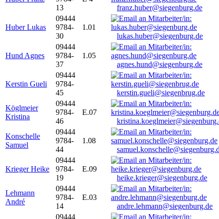
13
franz.huber@siegenburg.de
09444
Huber Lukas
9784-
1.01
30
lukas.huber@siegenburg.de
09444
Hund Agnes
9784-
1.05
37
agnes.hund@siegenburg.de
09444
Kerstin Gueli
9784-
45
kerstin.gueli@siegenbrug.de
09444
Köglmeier
9784-
E.07
Kristina
46
kristina.koeglmeier@siegenburg
09444
Konschelle
9784-
1.08
Samuel
44
samuel.konschelle@siegenburg.
09444
Krieger Heike
9784-
E.09
19
heike.krieger@siegenburg.de
09444
Lehmann
9784-
E.03
André
14
andre.lehmann@siegenburg.de
09444