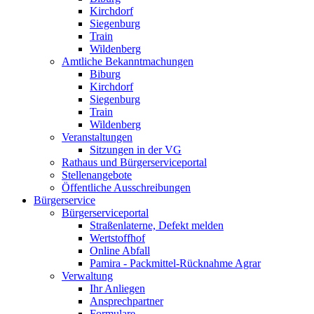
Kirchdorf
Siegenburg
Train
Wildenberg
Amtliche Bekanntmachungen
Biburg
Kirchdorf
Siegenburg
Train
Wildenberg
Veranstaltungen
Sitzungen in der VG
Rathaus und Bürgerserviceportal
Stellenangebote
Öffentliche Ausschreibungen
Bürgerservice
Bürgerserviceportal
Straßenlaterne, Defekt melden
Wertstoffhof
Online Abfall
Pamira - Packmittel-Rücknahme Agrar
Verwaltung
Ihr Anliegen
Ansprechpartner
Formulare