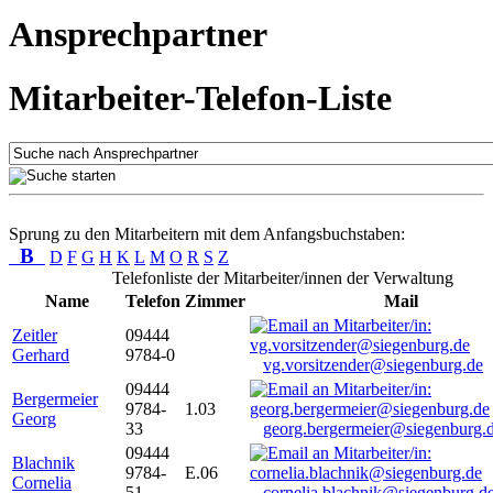
Ansprechpartner
Mitarbeiter-Telefon-Liste
Sprung zu den Mitarbeitern mit dem Anfangsbuchstaben:
B
D
F
G
H
K
L
M
O
R
S
Z
Telefonliste der Mitarbeiter/innen der Verwaltung
Name
Telefon
Zimmer
Mail
Zeitler
09444
Gerhard
9784-0
vg.vorsitzender@siegenburg.de
09444
Bergermeier
9784-
1.03
Georg
33
georg.bergermeier@siegenburg.
09444
Blachnik
9784-
E.06
Cornelia
51
cornelia.blachnik@siegenburg.d