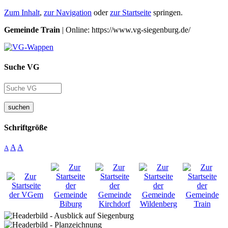
Zum Inhalt
,
zur Navigation
oder
zur Startseite
springen.
Gemeinde Train
| Online: https://www.vg-siegenburg.de/
Suche VG
suchen
Schriftgröße
A
A
A