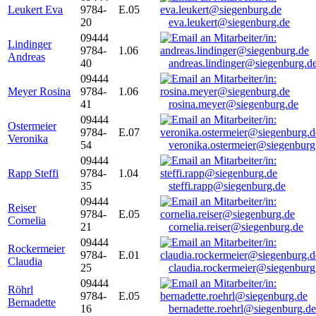
Leukert Eva
9784-
E.05
20
eva.leukert@siegenburg.de
09444
Lindinger
9784-
1.06
Andreas
40
andreas.lindinger@siegenburg.d
09444
Meyer Rosina
9784-
1.06
41
rosina.meyer@siegenburg.de
09444
Ostermeier
9784-
E.07
Veronika
54
veronika.ostermeier@siegenburg
09444
Rapp Steffi
9784-
1.04
35
steffi.rapp@siegenburg.de
09444
Reiser
9784-
E.05
Cornelia
21
cornelia.reiser@siegenburg.de
09444
Rockermeier
9784-
E.01
Claudia
25
claudia.rockermeier@siegenburg
09444
Röhrl
9784-
E.05
Bernadette
16
bernadette.roehrl@siegenburg.de