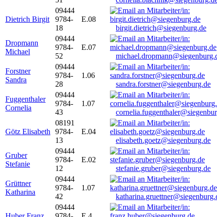
09444
Dietrich Birgit
9784-
E.08
18
birgit.dietrich@siegenburg.de
09444
Dropmann
9784-
E.07
Michael
52
michael.dropmann@siegenburg.
09444
Forstner
9784-
1.06
Sandra
28
sandra.forstner@siegenburg.de
09444
Fuggenthaler
9784-
1.07
Cornelia
43
cornelia.fuggenthaler@siegenbu
08191
Götz Elisabeth
9784-
E.04
13
elisabeth.goetz@siegenburg.de
09444
Gruber
9784-
E.02
Stefanie
12
stefanie.gruber@siegenburg.de
09444
Grüttner
9784-
1.07
Katharina
42
katharina.gruettner@siegenburg.
09444
Huber Franz
9784-
E 4