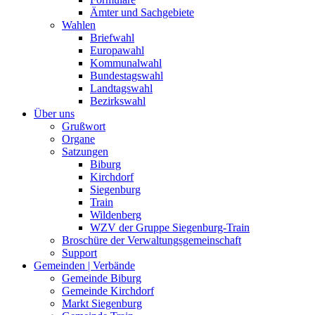
Ämter und Sachgebiete
Wahlen
Briefwahl
Europawahl
Kommunalwahl
Bundestagswahl
Landtagswahl
Bezirkswahl
Über uns
Grußwort
Organe
Satzungen
Biburg
Kirchdorf
Siegenburg
Train
Wildenberg
WZV der Gruppe Siegenburg-Train
Broschüre der Verwaltungsgemeinschaft
Support
Gemeinden | Verbände
Gemeinde Biburg
Gemeinde Kirchdorf
Markt Siegenburg