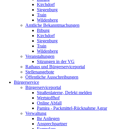
Kirchdorf
Siegenburg
Train
Wildenberg
Amtliche Bekanntmachungen
Biburg
Kirchdorf
Siegenburg
Train
Wildenberg
Veranstaltungen
Sitzungen in der VG
Rathaus und Bürgerserviceportal
Stellenangebote
Öffentliche Ausschreibungen
Bürgerservice
Bürgerserviceportal
Straßenlaterne, Defekt melden
Wertstoffhof
Online Abfall
Pamira - Packmittel-Rücknahme Agrar
Verwaltung
Ihr Anliegen
Ansprechpartner
Formulare