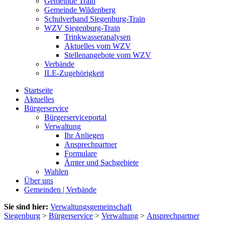
Gemeinde Train
Gemeinde Wildenberg
Schulverband Siegenburg-Train
WZV Siegenburg-Train
Trinkwasseranalysen
Aktuelles vom WZV
Stellenangebote vom WZV
Verbände
ILE-Zugehörigkeit
Startseite
Aktuelles
Bürgerservice
Bürgerserviceportal
Verwaltung
Ihr Anliegen
Ansprechpartner
Formulare
Ämter und Sachgebiete
Wahlen
Über uns
Gemeinden | Verbände
Sie sind hier:
Verwaltungsgemeinschaft
Siegenburg
>
Bürgerservice
>
Verwaltung
>
Ansprechpartner