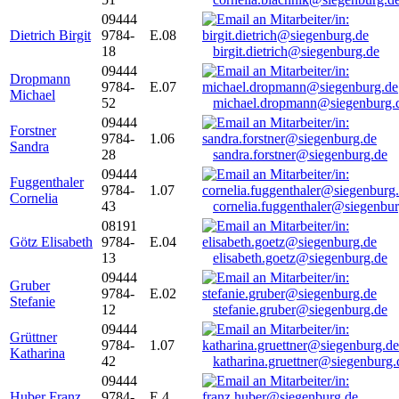
09444
Dietrich Birgit
9784-
E.08
18
birgit.dietrich@siegenburg.de
09444
Dropmann
9784-
E.07
Michael
52
michael.dropmann@siegenburg.
09444
Forstner
9784-
1.06
Sandra
28
sandra.forstner@siegenburg.de
09444
Fuggenthaler
9784-
1.07
Cornelia
43
cornelia.fuggenthaler@siegenbu
08191
Götz Elisabeth
9784-
E.04
13
elisabeth.goetz@siegenburg.de
09444
Gruber
9784-
E.02
Stefanie
12
stefanie.gruber@siegenburg.de
09444
Grüttner
9784-
1.07
Katharina
42
katharina.gruettner@siegenburg.
09444
Huber Franz
9784-
E 4