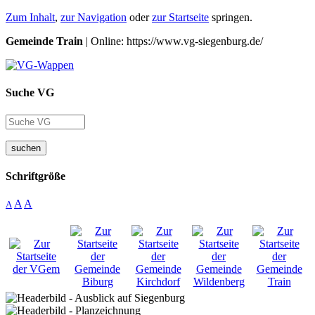
Zum Inhalt
,
zur Navigation
oder
zur Startseite
springen.
Gemeinde Train
| Online: https://www.vg-siegenburg.de/
Suche VG
suchen
Schriftgröße
A
A
A