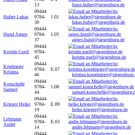
13
franz.huber@siegenburg.de
09444
Huber Lukas
9784-
1.01
30
lukas.huber@siegenburg.de
09444
Hund Agnes
9784-
1.05
37
agnes.hund@siegenburg.de
09444
Kerstin Gueli
9784-
45
kerstin.gueli@siegenbrug.de
09444
Köglmeier
9784-
E.07
Kristina
46
kristina.koeglmeier@siegenburg
09444
Konschelle
9784-
1.08
Samuel
44
samuel.konschelle@siegenburg.
09444
Krieger Heike
9784-
E.09
19
heike.krieger@siegenburg.de
09444
Lehmann
9784-
E.03
André
14
andre.lehmann@siegenburg.de
09444