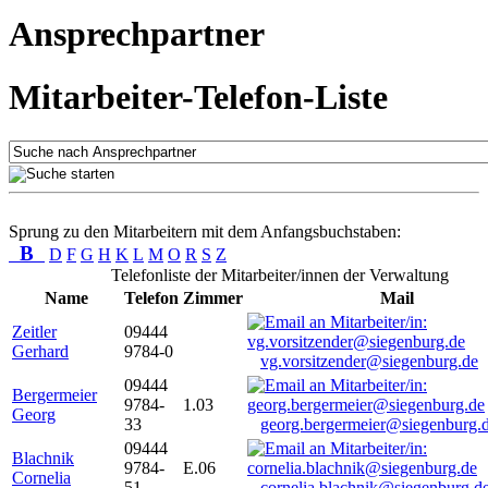
Ansprechpartner
Mitarbeiter-Telefon-Liste
Sprung zu den Mitarbeitern mit dem Anfangsbuchstaben:
B
D
F
G
H
K
L
M
O
R
S
Z
Telefonliste der Mitarbeiter/innen der Verwaltung
Name
Telefon
Zimmer
Mail
Zeitler
09444
Gerhard
9784-0
vg.vorsitzender@siegenburg.de
09444
Bergermeier
9784-
1.03
Georg
33
georg.bergermeier@siegenburg.
09444
Blachnik
9784-
E.06
Cornelia
51
cornelia.blachnik@siegenburg.d