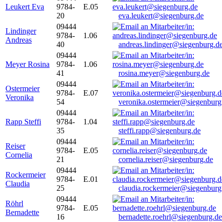
Leukert Eva
9784-
E.05
20
eva.leukert@siegenburg.de
09444
Lindinger
9784-
1.06
Andreas
40
andreas.lindinger@siegenburg.d
09444
Meyer Rosina
9784-
1.06
41
rosina.meyer@siegenburg.de
09444
Ostermeier
9784-
E.07
Veronika
54
veronika.ostermeier@siegenburg
09444
Rapp Steffi
9784-
1.04
35
steffi.rapp@siegenburg.de
09444
Reiser
9784-
E.05
Cornelia
21
cornelia.reiser@siegenburg.de
09444
Rockermeier
9784-
E.01
Claudia
25
claudia.rockermeier@siegenburg
09444
Röhrl
9784-
E.05
Bernadette
16
bernadette.roehrl@siegenburg.de