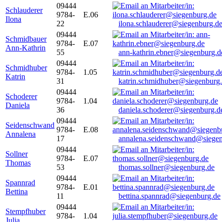
09444
Schlauderer
9784-
E.06
Ilona
22
ilona.schlauderer@siegenburg.d
09444
Schmidbauer
9784-
E.07
Ann-Kathrin
55
ann-kathrin.ebner@siegenburg.d
09444
Schmidhuber
9784-
1.05
Katrin
31
katrin.schmidhuber@siegenburg
09444
Schoderer
9784-
1.04
Daniela
36
daniela.schoderer@siegenburg.d
09444
Seidenschwand
9784-
E.08
Annalena
17
annalena.seidenschwand@siegen
09444
Sollner
9784-
E.07
Thomas
53
thomas.sollner@siegenburg.de
09444
Spannrad
9784-
E.01
Bettina
11
bettina.spannrad@siegenburg.de
09444
Stempfhuber
9784-
1.04
Julia