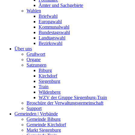
Ämter und Sachgebiete
Wahlen
Briefwahl
Europawahl
Kommunalwahl
Bundestagswahl
Landtagswahl
Bezirkswahl
Über uns
Grußwort
Organe
Satzungen
Biburg
Kirchdorf
Siegenburg
Train
Wildenberg
WZV der Gruppe Siegenburg-Train
Broschüre der Verwaltungsgemeinschaft
Support
Gemeinden | Verbände
Gemeinde Biburg
Gemeinde Kirchdorf
Markt Siegenburg