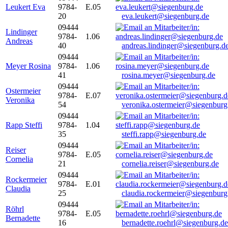
Leukert Eva
9784-
E.05
20
eva.leukert@siegenburg.de
09444
Lindinger
9784-
1.06
Andreas
40
andreas.lindinger@siegenburg.d
09444
Meyer Rosina
9784-
1.06
41
rosina.meyer@siegenburg.de
09444
Ostermeier
9784-
E.07
Veronika
54
veronika.ostermeier@siegenburg
09444
Rapp Steffi
9784-
1.04
35
steffi.rapp@siegenburg.de
09444
Reiser
9784-
E.05
Cornelia
21
cornelia.reiser@siegenburg.de
09444
Rockermeier
9784-
E.01
Claudia
25
claudia.rockermeier@siegenburg
09444
Röhrl
9784-
E.05
Bernadette
16
bernadette.roehrl@siegenburg.de