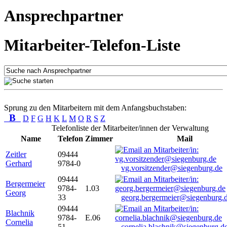
Ansprechpartner
Mitarbeiter-Telefon-Liste
Sprung zu den Mitarbeitern mit dem Anfangsbuchstaben:
B
D
F
G
H
K
L
M
O
R
S
Z
Telefonliste der Mitarbeiter/innen der Verwaltung
Name
Telefon
Zimmer
Mail
Zeitler
09444
Gerhard
9784-0
vg.vorsitzender@siegenburg.de
09444
Bergermeier
9784-
1.03
Georg
33
georg.bergermeier@siegenburg.
09444
Blachnik
9784-
E.06
Cornelia
51
cornelia.blachnik@siegenburg.d