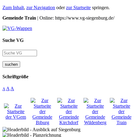
Zum Inhalt
,
zur Navigation
oder
zur Startseite
springen.
Gemeinde Train
| Online: https://www.vg-siegenburg.de/
Suche VG
suchen
Schriftgröße
A
A
A