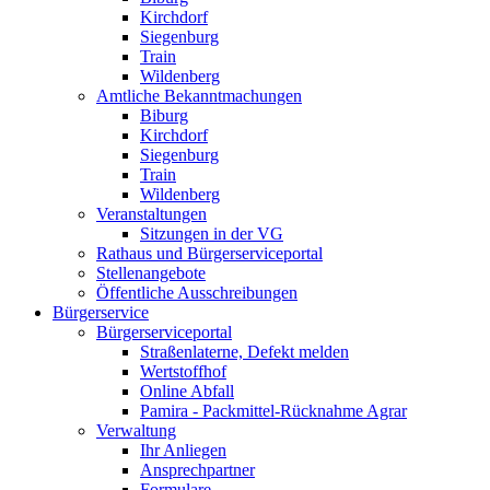
Kirchdorf
Siegenburg
Train
Wildenberg
Amtliche Bekanntmachungen
Biburg
Kirchdorf
Siegenburg
Train
Wildenberg
Veranstaltungen
Sitzungen in der VG
Rathaus und Bürgerserviceportal
Stellenangebote
Öffentliche Ausschreibungen
Bürgerservice
Bürgerserviceportal
Straßenlaterne, Defekt melden
Wertstoffhof
Online Abfall
Pamira - Packmittel-Rücknahme Agrar
Verwaltung
Ihr Anliegen
Ansprechpartner
Formulare