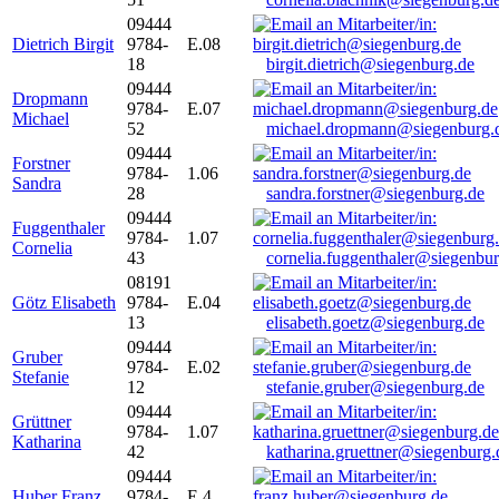
09444
Dietrich Birgit
9784-
E.08
18
birgit.dietrich@siegenburg.de
09444
Dropmann
9784-
E.07
Michael
52
michael.dropmann@siegenburg.
09444
Forstner
9784-
1.06
Sandra
28
sandra.forstner@siegenburg.de
09444
Fuggenthaler
9784-
1.07
Cornelia
43
cornelia.fuggenthaler@siegenbu
08191
Götz Elisabeth
9784-
E.04
13
elisabeth.goetz@siegenburg.de
09444
Gruber
9784-
E.02
Stefanie
12
stefanie.gruber@siegenburg.de
09444
Grüttner
9784-
1.07
Katharina
42
katharina.gruettner@siegenburg.
09444
Huber Franz
9784-
E 4