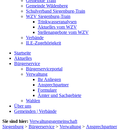
Gemeinde Train
Gemeinde Wildenberg
Schulverband Siegenburg-Train
WZV Siegenburg-Train
Trinkwasseranalysen
Aktuelles vom WZV
Stellenangebote vom WZV
Verbände
ILE-Zugehörigkeit
Startseite
Aktuelles
Bürgerservice
Bürgerserviceportal
Verwaltung
Ihr Anliegen
Ansprechpartner
Formulare
Ämter und Sachgebiete
Wahlen
Über uns
Gemeinden | Verbände
Sie sind hier:
Verwaltungsgemeinschaft
Siegenburg
>
Bürgerservice
>
Verwaltung
>
Ansprechpartner