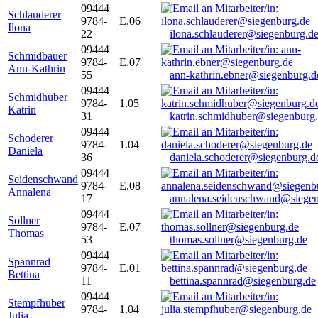
09444
Schlauderer
9784-
E.06
Ilona
22
ilona.schlauderer@siegenburg.d
09444
Schmidbauer
9784-
E.07
Ann-Kathrin
55
ann-kathrin.ebner@siegenburg.d
09444
Schmidhuber
9784-
1.05
Katrin
31
katrin.schmidhuber@siegenburg
09444
Schoderer
9784-
1.04
Daniela
36
daniela.schoderer@siegenburg.d
09444
Seidenschwand
9784-
E.08
Annalena
17
annalena.seidenschwand@siegen
09444
Sollner
9784-
E.07
Thomas
53
thomas.sollner@siegenburg.de
09444
Spannrad
9784-
E.01
Bettina
11
bettina.spannrad@siegenburg.de
09444
Stempfhuber
9784-
1.04
Julia