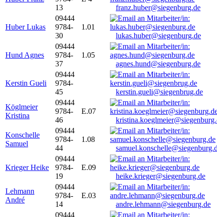
13
franz.huber@siegenburg.de
09444
Huber Lukas
9784-
1.01
30
lukas.huber@siegenburg.de
09444
Hund Agnes
9784-
1.05
37
agnes.hund@siegenburg.de
09444
Kerstin Gueli
9784-
45
kerstin.gueli@siegenbrug.de
09444
Köglmeier
9784-
E.07
Kristina
46
kristina.koeglmeier@siegenburg
09444
Konschelle
9784-
1.08
Samuel
44
samuel.konschelle@siegenburg.
09444
Krieger Heike
9784-
E.09
19
heike.krieger@siegenburg.de
09444
Lehmann
9784-
E.03
André
14
andre.lehmann@siegenburg.de
09444