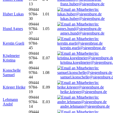
13
franz.huber@siegenburg.de
09444
Huber Lukas
9784-
1.01
30
lukas.huber@siegenburg.de
09444
Hund Agnes
9784-
1.05
37
agnes.hund@siegenburg.de
09444
Kerstin Gueli
9784-
45
kerstin.gueli@siegenbrug.de
09444
Köglmeier
9784-
E.07
Kristina
46
kristina.koeglmeier@siegenburg
09444
Konschelle
9784-
1.08
Samuel
44
samuel.konschelle@siegenburg.
09444
Krieger Heike
9784-
E.09
19
heike.krieger@siegenburg.de
09444
Lehmann
9784-
E.03
André
14
andre.lehmann@siegenburg.de
09444