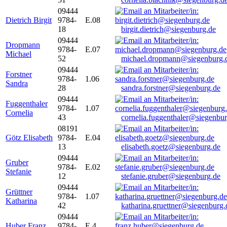
09444
Dietrich Birgit
9784-
E.08
18
birgit.dietrich@siegenburg.de
09444
Dropmann
9784-
E.07
Michael
52
michael.dropmann@siegenburg.
09444
Forstner
9784-
1.06
Sandra
28
sandra.forstner@siegenburg.de
09444
Fuggenthaler
9784-
1.07
Cornelia
43
cornelia.fuggenthaler@siegenbu
08191
Götz Elisabeth
9784-
E.04
13
elisabeth.goetz@siegenburg.de
09444
Gruber
9784-
E.02
Stefanie
12
stefanie.gruber@siegenburg.de
09444
Grüttner
9784-
1.07
Katharina
42
katharina.gruettner@siegenburg.
09444
Huber Franz
9784-
E 4