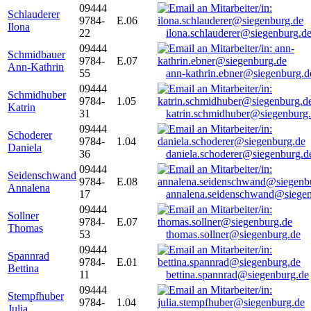
09444
Schlauderer
9784-
E.06
Ilona
22
ilona.schlauderer@siegenburg.d
09444
Schmidbauer
9784-
E.07
Ann-Kathrin
55
ann-kathrin.ebner@siegenburg.d
09444
Schmidhuber
9784-
1.05
Katrin
31
katrin.schmidhuber@siegenburg
09444
Schoderer
9784-
1.04
Daniela
36
daniela.schoderer@siegenburg.d
09444
Seidenschwand
9784-
E.08
Annalena
17
annalena.seidenschwand@siegen
09444
Sollner
9784-
E.07
Thomas
53
thomas.sollner@siegenburg.de
09444
Spannrad
9784-
E.01
Bettina
11
bettina.spannrad@siegenburg.de
09444
Stempfhuber
9784-
1.04
Julia