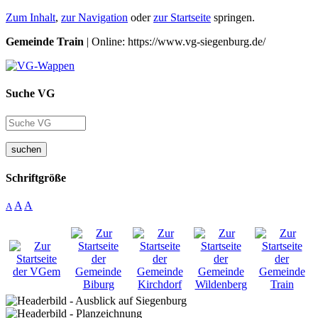
Zum Inhalt
,
zur Navigation
oder
zur Startseite
springen.
Gemeinde Train
| Online: https://www.vg-siegenburg.de/
Suche VG
suchen
Schriftgröße
A
A
A