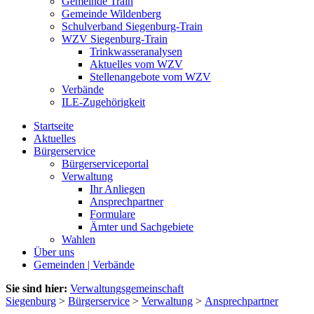
Gemeinde Train
Gemeinde Wildenberg
Schulverband Siegenburg-Train
WZV Siegenburg-Train
Trinkwasseranalysen
Aktuelles vom WZV
Stellenangebote vom WZV
Verbände
ILE-Zugehörigkeit
Startseite
Aktuelles
Bürgerservice
Bürgerserviceportal
Verwaltung
Ihr Anliegen
Ansprechpartner
Formulare
Ämter und Sachgebiete
Wahlen
Über uns
Gemeinden | Verbände
Sie sind hier:
Verwaltungsgemeinschaft
Siegenburg
>
Bürgerservice
>
Verwaltung
>
Ansprechpartner