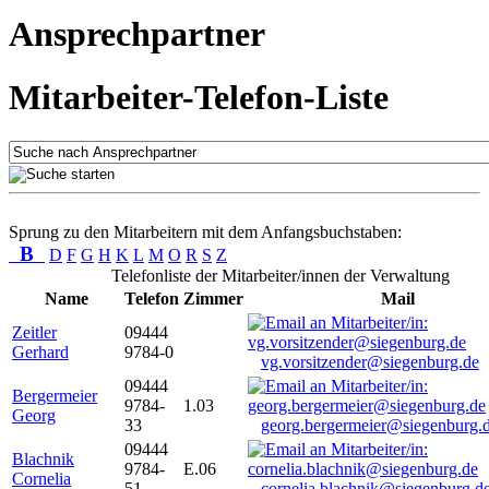
Ansprechpartner
Mitarbeiter-Telefon-Liste
Sprung zu den Mitarbeitern mit dem Anfangsbuchstaben:
B
D
F
G
H
K
L
M
O
R
S
Z
Telefonliste der Mitarbeiter/innen der Verwaltung
Name
Telefon
Zimmer
Mail
Zeitler
09444
Gerhard
9784-0
vg.vorsitzender@siegenburg.de
09444
Bergermeier
9784-
1.03
Georg
33
georg.bergermeier@siegenburg.
09444
Blachnik
9784-
E.06
Cornelia
51
cornelia.blachnik@siegenburg.d