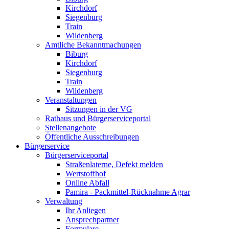
Kirchdorf
Siegenburg
Train
Wildenberg
Amtliche Bekanntmachungen
Biburg
Kirchdorf
Siegenburg
Train
Wildenberg
Veranstaltungen
Sitzungen in der VG
Rathaus und Bürgerserviceportal
Stellenangebote
Öffentliche Ausschreibungen
Bürgerservice
Bürgerserviceportal
Straßenlaterne, Defekt melden
Wertstoffhof
Online Abfall
Pamira - Packmittel-Rücknahme Agrar
Verwaltung
Ihr Anliegen
Ansprechpartner
Formulare