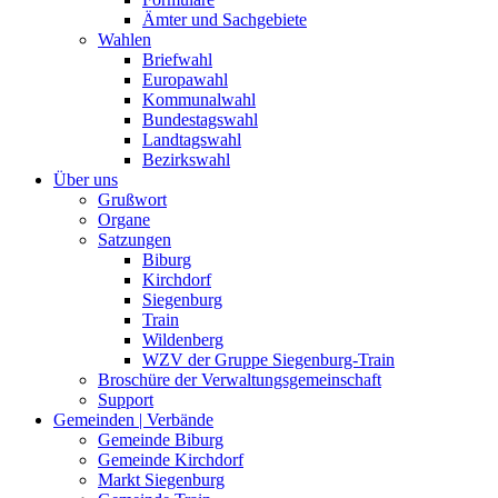
Ämter und Sachgebiete
Wahlen
Briefwahl
Europawahl
Kommunalwahl
Bundestagswahl
Landtagswahl
Bezirkswahl
Über uns
Grußwort
Organe
Satzungen
Biburg
Kirchdorf
Siegenburg
Train
Wildenberg
WZV der Gruppe Siegenburg-Train
Broschüre der Verwaltungsgemeinschaft
Support
Gemeinden | Verbände
Gemeinde Biburg
Gemeinde Kirchdorf
Markt Siegenburg