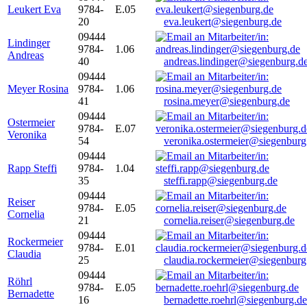
Leukert Eva
9784-
E.05
20
eva.leukert@siegenburg.de
09444
Lindinger
9784-
1.06
Andreas
40
andreas.lindinger@siegenburg.d
09444
Meyer Rosina
9784-
1.06
41
rosina.meyer@siegenburg.de
09444
Ostermeier
9784-
E.07
Veronika
54
veronika.ostermeier@siegenburg
09444
Rapp Steffi
9784-
1.04
35
steffi.rapp@siegenburg.de
09444
Reiser
9784-
E.05
Cornelia
21
cornelia.reiser@siegenburg.de
09444
Rockermeier
9784-
E.01
Claudia
25
claudia.rockermeier@siegenburg
09444
Röhrl
9784-
E.05
Bernadette
16
bernadette.roehrl@siegenburg.de