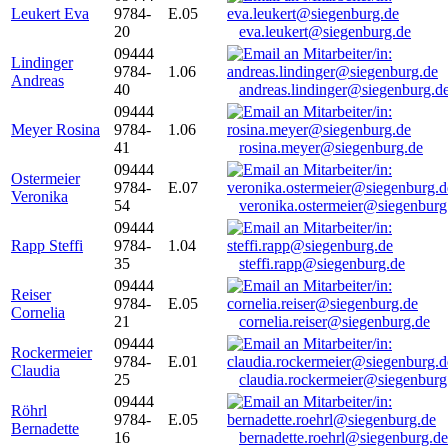
Leukert Eva
9784-
E.05
20
eva.leukert@siegenburg.de
09444
Lindinger
9784-
1.06
Andreas
40
andreas.lindinger@siegenburg.d
09444
Meyer Rosina
9784-
1.06
41
rosina.meyer@siegenburg.de
09444
Ostermeier
9784-
E.07
Veronika
54
veronika.ostermeier@siegenburg
09444
Rapp Steffi
9784-
1.04
35
steffi.rapp@siegenburg.de
09444
Reiser
9784-
E.05
Cornelia
21
cornelia.reiser@siegenburg.de
09444
Rockermeier
9784-
E.01
Claudia
25
claudia.rockermeier@siegenburg
09444
Röhrl
9784-
E.05
Bernadette
16
bernadette.roehrl@siegenburg.de