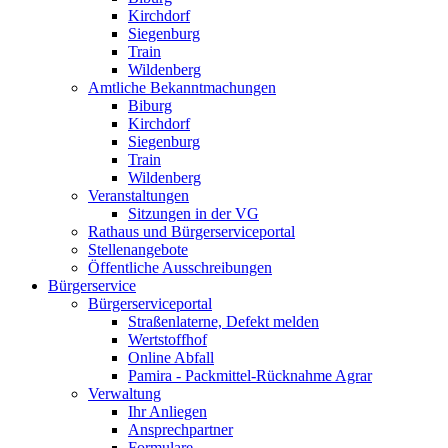
Kirchdorf
Siegenburg
Train
Wildenberg
Amtliche Bekanntmachungen
Biburg
Kirchdorf
Siegenburg
Train
Wildenberg
Veranstaltungen
Sitzungen in der VG
Rathaus und Bürgerserviceportal
Stellenangebote
Öffentliche Ausschreibungen
Bürgerservice
Bürgerserviceportal
Straßenlaterne, Defekt melden
Wertstoffhof
Online Abfall
Pamira - Packmittel-Rücknahme Agrar
Verwaltung
Ihr Anliegen
Ansprechpartner
Formulare