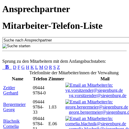
Ansprechpartner
Mitarbeiter-Telefon-Liste
Sprung zu den Mitarbeitern mit dem Anfangsbuchstaben:
B
D
F
G
H
K
L
M
O
R
S
Z
Telefonliste der Mitarbeiter/innen der Verwaltung
Name
Telefon
Zimmer
Mail
Zeitler
09444
Gerhard
9784-0
vg.vorsitzender@siegenburg.de
09444
Bergermeier
9784-
1.03
Georg
33
georg.bergermeier@siegenburg.
09444
Blachnik
9784-
E.06
Cornelia
51
cornelia.blachnik@siegenburg.d