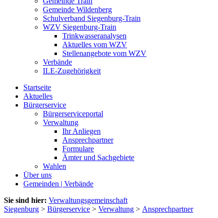
Gemeinde Train
Gemeinde Wildenberg
Schulverband Siegenburg-Train
WZV Siegenburg-Train
Trinkwasseranalysen
Aktuelles vom WZV
Stellenangebote vom WZV
Verbände
ILE-Zugehörigkeit
Startseite
Aktuelles
Bürgerservice
Bürgerserviceportal
Verwaltung
Ihr Anliegen
Ansprechpartner
Formulare
Ämter und Sachgebiete
Wahlen
Über uns
Gemeinden | Verbände
Sie sind hier:
Verwaltungsgemeinschaft
Siegenburg
>
Bürgerservice
>
Verwaltung
>
Ansprechpartner