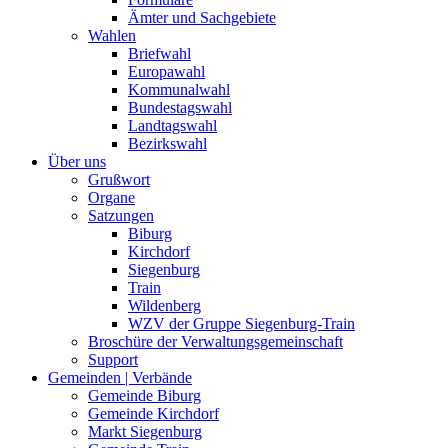
Ämter und Sachgebiete
Wahlen
Briefwahl
Europawahl
Kommunalwahl
Bundestagswahl
Landtagswahl
Bezirkswahl
Über uns
Grußwort
Organe
Satzungen
Biburg
Kirchdorf
Siegenburg
Train
Wildenberg
WZV der Gruppe Siegenburg-Train
Broschüre der Verwaltungsgemeinschaft
Support
Gemeinden | Verbände
Gemeinde Biburg
Gemeinde Kirchdorf
Markt Siegenburg