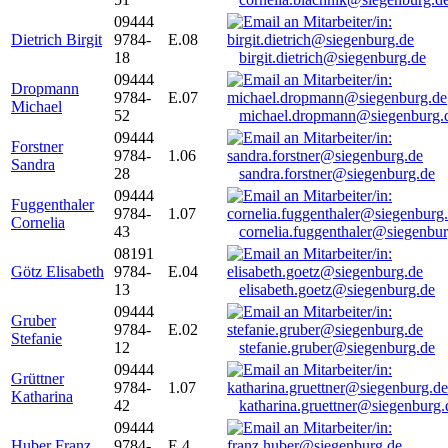
09444
Dietrich Birgit
9784-
E.08
18
birgit.dietrich@siegenburg.de
09444
Dropmann
9784-
E.07
Michael
52
michael.dropmann@siegenburg.
09444
Forstner
9784-
1.06
Sandra
28
sandra.forstner@siegenburg.de
09444
Fuggenthaler
9784-
1.07
Cornelia
43
cornelia.fuggenthaler@siegenbu
08191
Götz Elisabeth
9784-
E.04
13
elisabeth.goetz@siegenburg.de
09444
Gruber
9784-
E.02
Stefanie
12
stefanie.gruber@siegenburg.de
09444
Grüttner
9784-
1.07
Katharina
42
katharina.gruettner@siegenburg.
09444
Huber Franz
9784-
E 4