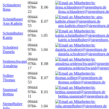
09444
Schlauderer
9784-
E.06
Ilona
22
ilona.schlauderer@siegenburg.d
09444
Schmidbauer
9784-
E.07
Ann-Kathrin
55
ann-kathrin.ebner@siegenburg.d
09444
Schmidhuber
9784-
1.05
Katrin
31
katrin.schmidhuber@siegenburg
09444
Schoderer
9784-
1.04
Daniela
36
daniela.schoderer@siegenburg.d
09444
Seidenschwand
9784-
E.08
Annalena
17
annalena.seidenschwand@siegen
09444
Sollner
9784-
E.07
Thomas
53
thomas.sollner@siegenburg.de
09444
Spannrad
9784-
E.01
Bettina
11
bettina.spannrad@siegenburg.de
09444
Stempfhuber
9784-
1.04
Julia