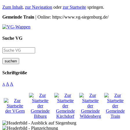
Zum Inhalt
,
zur Navigation
oder
zur Startseite
springen.
Gemeinde Train
| Online: https://www.vg-siegenburg.de/
Suche VG
suchen
Schriftgröße
A
A
A