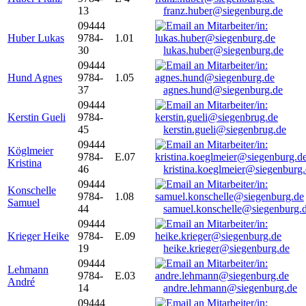
13
franz.huber@siegenburg.de
09444
Huber Lukas
9784-
1.01
30
lukas.huber@siegenburg.de
09444
Hund Agnes
9784-
1.05
37
agnes.hund@siegenburg.de
09444
Kerstin Gueli
9784-
45
kerstin.gueli@siegenbrug.de
09444
Köglmeier
9784-
E.07
Kristina
46
kristina.koeglmeier@siegenburg
09444
Konschelle
9784-
1.08
Samuel
44
samuel.konschelle@siegenburg.
09444
Krieger Heike
9784-
E.09
19
heike.krieger@siegenburg.de
09444
Lehmann
9784-
E.03
André
14
andre.lehmann@siegenburg.de
09444