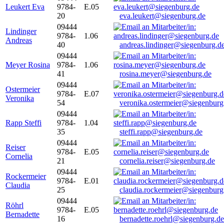
Leukert Eva
9784-
E.05
20
eva.leukert@siegenburg.de
09444
Lindinger
9784-
1.06
Andreas
40
andreas.lindinger@siegenburg.d
09444
Meyer Rosina
9784-
1.06
41
rosina.meyer@siegenburg.de
09444
Ostermeier
9784-
E.07
Veronika
54
veronika.ostermeier@siegenburg
09444
Rapp Steffi
9784-
1.04
35
steffi.rapp@siegenburg.de
09444
Reiser
9784-
E.05
Cornelia
21
cornelia.reiser@siegenburg.de
09444
Rockermeier
9784-
E.01
Claudia
25
claudia.rockermeier@siegenburg
09444
Röhrl
9784-
E.05
Bernadette
16
bernadette.roehrl@siegenburg.de