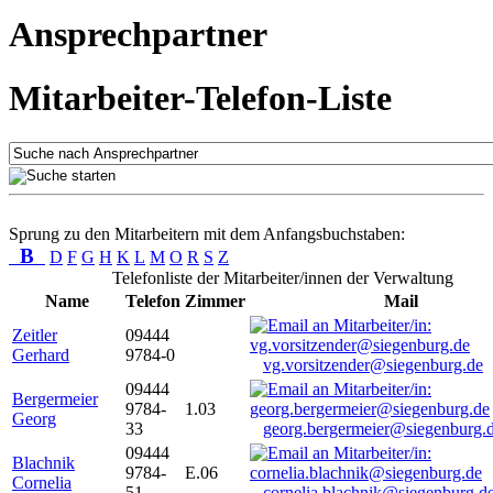
Ansprechpartner
Mitarbeiter-Telefon-Liste
Sprung zu den Mitarbeitern mit dem Anfangsbuchstaben:
B
D
F
G
H
K
L
M
O
R
S
Z
Telefonliste der Mitarbeiter/innen der Verwaltung
Name
Telefon
Zimmer
Mail
Zeitler
09444
Gerhard
9784-0
vg.vorsitzender@siegenburg.de
09444
Bergermeier
9784-
1.03
Georg
33
georg.bergermeier@siegenburg.
09444
Blachnik
9784-
E.06
Cornelia
51
cornelia.blachnik@siegenburg.d