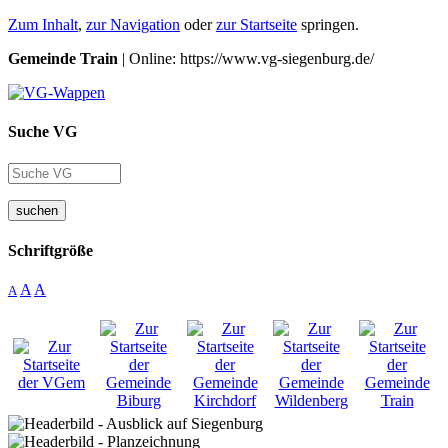
Zum Inhalt
,
zur Navigation
oder
zur Startseite
springen.
Gemeinde Train
| Online: https://www.vg-siegenburg.de/
Suche VG
suchen
Schriftgröße
A
A
A