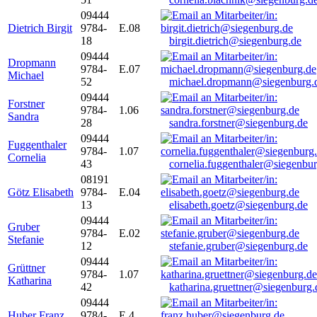
09444
Dietrich Birgit
9784-
E.08
18
birgit.dietrich@siegenburg.de
09444
Dropmann
9784-
E.07
Michael
52
michael.dropmann@siegenburg.
09444
Forstner
9784-
1.06
Sandra
28
sandra.forstner@siegenburg.de
09444
Fuggenthaler
9784-
1.07
Cornelia
43
cornelia.fuggenthaler@siegenbu
08191
Götz Elisabeth
9784-
E.04
13
elisabeth.goetz@siegenburg.de
09444
Gruber
9784-
E.02
Stefanie
12
stefanie.gruber@siegenburg.de
09444
Grüttner
9784-
1.07
Katharina
42
katharina.gruettner@siegenburg.
09444
Huber Franz
9784-
E 4