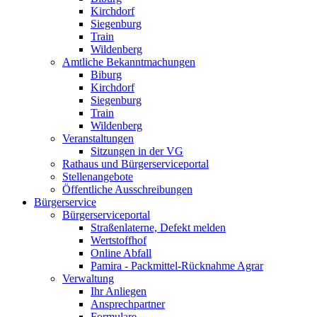
Kirchdorf
Siegenburg
Train
Wildenberg
Amtliche Bekanntmachungen
Biburg
Kirchdorf
Siegenburg
Train
Wildenberg
Veranstaltungen
Sitzungen in der VG
Rathaus und Bürgerserviceportal
Stellenangebote
Öffentliche Ausschreibungen
Bürgerservice
Bürgerserviceportal
Straßenlaterne, Defekt melden
Wertstoffhof
Online Abfall
Pamira - Packmittel-Rücknahme Agrar
Verwaltung
Ihr Anliegen
Ansprechpartner
Formulare