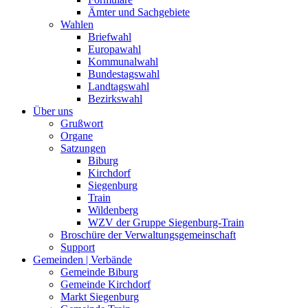
Ämter und Sachgebiete
Wahlen
Briefwahl
Europawahl
Kommunalwahl
Bundestagswahl
Landtagswahl
Bezirkswahl
Über uns
Grußwort
Organe
Satzungen
Biburg
Kirchdorf
Siegenburg
Train
Wildenberg
WZV der Gruppe Siegenburg-Train
Broschüre der Verwaltungsgemeinschaft
Support
Gemeinden | Verbände
Gemeinde Biburg
Gemeinde Kirchdorf
Markt Siegenburg