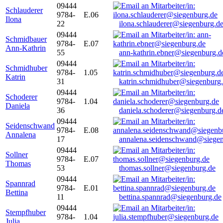
09444
Schlauderer
9784-
E.06
Ilona
22
ilona.schlauderer@siegenburg.d
09444
Schmidbauer
9784-
E.07
Ann-Kathrin
55
ann-kathrin.ebner@siegenburg.d
09444
Schmidhuber
9784-
1.05
Katrin
31
katrin.schmidhuber@siegenburg
09444
Schoderer
9784-
1.04
Daniela
36
daniela.schoderer@siegenburg.d
09444
Seidenschwand
9784-
E.08
Annalena
17
annalena.seidenschwand@siegen
09444
Sollner
9784-
E.07
Thomas
53
thomas.sollner@siegenburg.de
09444
Spannrad
9784-
E.01
Bettina
11
bettina.spannrad@siegenburg.de
09444
Stempfhuber
9784-
1.04
Julia