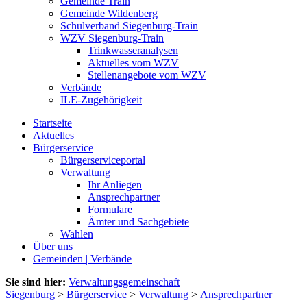
Gemeinde Train
Gemeinde Wildenberg
Schulverband Siegenburg-Train
WZV Siegenburg-Train
Trinkwasseranalysen
Aktuelles vom WZV
Stellenangebote vom WZV
Verbände
ILE-Zugehörigkeit
Startseite
Aktuelles
Bürgerservice
Bürgerserviceportal
Verwaltung
Ihr Anliegen
Ansprechpartner
Formulare
Ämter und Sachgebiete
Wahlen
Über uns
Gemeinden | Verbände
Sie sind hier:
Verwaltungsgemeinschaft
Siegenburg
>
Bürgerservice
>
Verwaltung
>
Ansprechpartner