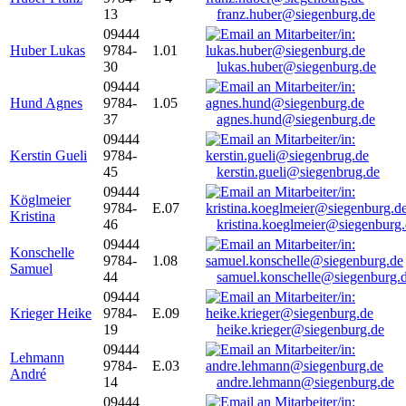
13
franz.huber@siegenburg.de
09444
Huber Lukas
9784-
1.01
30
lukas.huber@siegenburg.de
09444
Hund Agnes
9784-
1.05
37
agnes.hund@siegenburg.de
09444
Kerstin Gueli
9784-
45
kerstin.gueli@siegenbrug.de
09444
Köglmeier
9784-
E.07
Kristina
46
kristina.koeglmeier@siegenburg
09444
Konschelle
9784-
1.08
Samuel
44
samuel.konschelle@siegenburg.
09444
Krieger Heike
9784-
E.09
19
heike.krieger@siegenburg.de
09444
Lehmann
9784-
E.03
André
14
andre.lehmann@siegenburg.de
09444