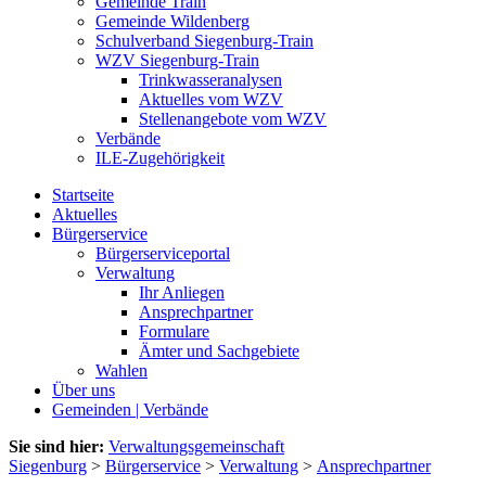
Gemeinde Train
Gemeinde Wildenberg
Schulverband Siegenburg-Train
WZV Siegenburg-Train
Trinkwasseranalysen
Aktuelles vom WZV
Stellenangebote vom WZV
Verbände
ILE-Zugehörigkeit
Startseite
Aktuelles
Bürgerservice
Bürgerserviceportal
Verwaltung
Ihr Anliegen
Ansprechpartner
Formulare
Ämter und Sachgebiete
Wahlen
Über uns
Gemeinden | Verbände
Sie sind hier:
Verwaltungsgemeinschaft
Siegenburg
>
Bürgerservice
>
Verwaltung
>
Ansprechpartner