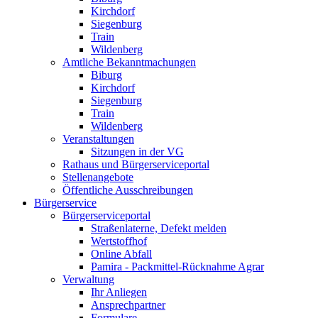
Kirchdorf
Siegenburg
Train
Wildenberg
Amtliche Bekanntmachungen
Biburg
Kirchdorf
Siegenburg
Train
Wildenberg
Veranstaltungen
Sitzungen in der VG
Rathaus und Bürgerserviceportal
Stellenangebote
Öffentliche Ausschreibungen
Bürgerservice
Bürgerserviceportal
Straßenlaterne, Defekt melden
Wertstoffhof
Online Abfall
Pamira - Packmittel-Rücknahme Agrar
Verwaltung
Ihr Anliegen
Ansprechpartner
Formulare