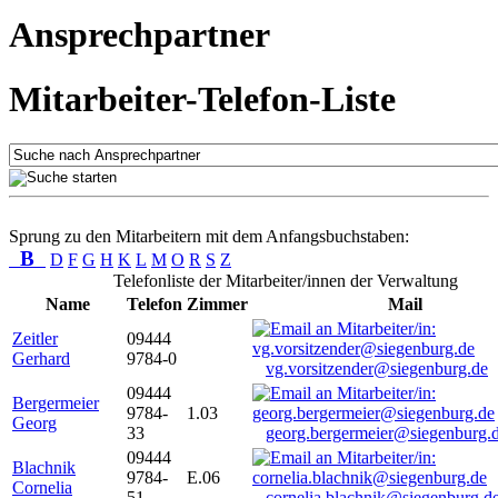
Ansprechpartner
Mitarbeiter-Telefon-Liste
Sprung zu den Mitarbeitern mit dem Anfangsbuchstaben:
B
D
F
G
H
K
L
M
O
R
S
Z
Telefonliste der Mitarbeiter/innen der Verwaltung
Name
Telefon
Zimmer
Mail
Zeitler
09444
Gerhard
9784-0
vg.vorsitzender@siegenburg.de
09444
Bergermeier
9784-
1.03
Georg
33
georg.bergermeier@siegenburg.
09444
Blachnik
9784-
E.06
Cornelia
51
cornelia.blachnik@siegenburg.d