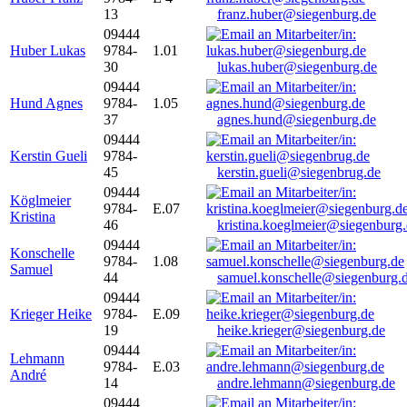
13
franz.huber@siegenburg.de
09444
Huber Lukas
9784-
1.01
30
lukas.huber@siegenburg.de
09444
Hund Agnes
9784-
1.05
37
agnes.hund@siegenburg.de
09444
Kerstin Gueli
9784-
45
kerstin.gueli@siegenbrug.de
09444
Köglmeier
9784-
E.07
Kristina
46
kristina.koeglmeier@siegenburg
09444
Konschelle
9784-
1.08
Samuel
44
samuel.konschelle@siegenburg.
09444
Krieger Heike
9784-
E.09
19
heike.krieger@siegenburg.de
09444
Lehmann
9784-
E.03
André
14
andre.lehmann@siegenburg.de
09444