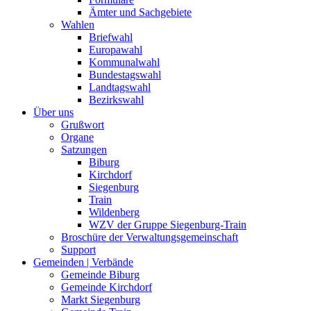
Ämter und Sachgebiete
Wahlen
Briefwahl
Europawahl
Kommunalwahl
Bundestagswahl
Landtagswahl
Bezirkswahl
Über uns
Grußwort
Organe
Satzungen
Biburg
Kirchdorf
Siegenburg
Train
Wildenberg
WZV der Gruppe Siegenburg-Train
Broschüre der Verwaltungsgemeinschaft
Support
Gemeinden | Verbände
Gemeinde Biburg
Gemeinde Kirchdorf
Markt Siegenburg