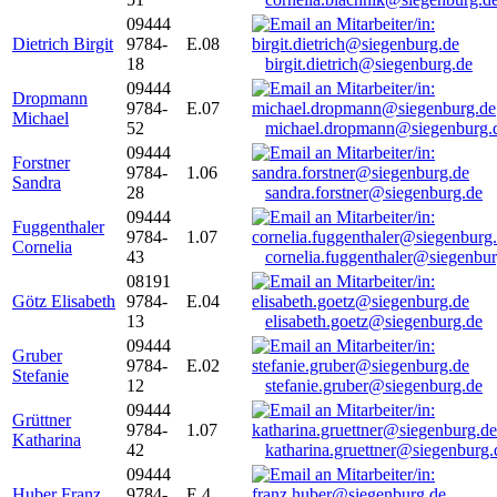
09444
Dietrich Birgit
9784-
E.08
18
birgit.dietrich@siegenburg.de
09444
Dropmann
9784-
E.07
Michael
52
michael.dropmann@siegenburg.
09444
Forstner
9784-
1.06
Sandra
28
sandra.forstner@siegenburg.de
09444
Fuggenthaler
9784-
1.07
Cornelia
43
cornelia.fuggenthaler@siegenbu
08191
Götz Elisabeth
9784-
E.04
13
elisabeth.goetz@siegenburg.de
09444
Gruber
9784-
E.02
Stefanie
12
stefanie.gruber@siegenburg.de
09444
Grüttner
9784-
1.07
Katharina
42
katharina.gruettner@siegenburg.
09444
Huber Franz
9784-
E 4