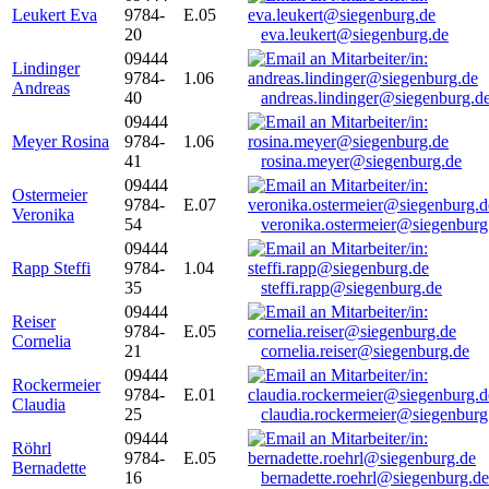
Leukert Eva
9784-
E.05
20
eva.leukert@siegenburg.de
09444
Lindinger
9784-
1.06
Andreas
40
andreas.lindinger@siegenburg.d
09444
Meyer Rosina
9784-
1.06
41
rosina.meyer@siegenburg.de
09444
Ostermeier
9784-
E.07
Veronika
54
veronika.ostermeier@siegenburg
09444
Rapp Steffi
9784-
1.04
35
steffi.rapp@siegenburg.de
09444
Reiser
9784-
E.05
Cornelia
21
cornelia.reiser@siegenburg.de
09444
Rockermeier
9784-
E.01
Claudia
25
claudia.rockermeier@siegenburg
09444
Röhrl
9784-
E.05
Bernadette
16
bernadette.roehrl@siegenburg.de