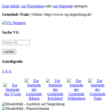
Zum Inhalt
,
zur Navigation
oder
zur Startseite
springen.
Gemeinde Train
| Online: https://www.vg-siegenburg.de/
Suche VG
suchen
Schriftgröße
A
A
A