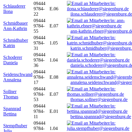
09444
Schlauderer
9784-
E.06
Ilona
22
ilona.schlauderer@siegenburg.d
09444
Schmidbauer
9784-
E.07
Ann-Kathrin
55
ann-kathrin.ebner@siegenburg.d
09444
Schmidhuber
9784-
1.05
Katrin
31
katrin.schmidhuber@siegenburg
09444
Schoderer
9784-
1.04
Daniela
36
daniela.schoderer@siegenburg.d
09444
Seidenschwand
9784-
E.08
Annalena
17
annalena.seidenschwand@siegen
09444
Sollner
9784-
E.07
Thomas
53
thomas.sollner@siegenburg.de
09444
Spannrad
9784-
E.01
Bettina
11
bettina.spannrad@siegenburg.de
09444
Stempfhuber
9784-
1.04
Julia