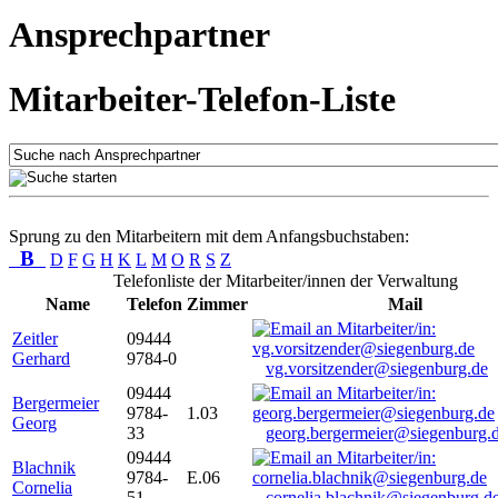
Ansprechpartner
Mitarbeiter-Telefon-Liste
Sprung zu den Mitarbeitern mit dem Anfangsbuchstaben:
B
D
F
G
H
K
L
M
O
R
S
Z
Telefonliste der Mitarbeiter/innen der Verwaltung
Name
Telefon
Zimmer
Mail
Zeitler
09444
Gerhard
9784-0
vg.vorsitzender@siegenburg.de
09444
Bergermeier
9784-
1.03
Georg
33
georg.bergermeier@siegenburg.
09444
Blachnik
9784-
E.06
Cornelia
51
cornelia.blachnik@siegenburg.d