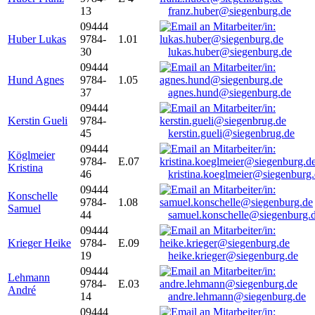
13
franz.huber@siegenburg.de
09444
Huber Lukas
9784-
1.01
30
lukas.huber@siegenburg.de
09444
Hund Agnes
9784-
1.05
37
agnes.hund@siegenburg.de
09444
Kerstin Gueli
9784-
45
kerstin.gueli@siegenbrug.de
09444
Köglmeier
9784-
E.07
Kristina
46
kristina.koeglmeier@siegenburg
09444
Konschelle
9784-
1.08
Samuel
44
samuel.konschelle@siegenburg.
09444
Krieger Heike
9784-
E.09
19
heike.krieger@siegenburg.de
09444
Lehmann
9784-
E.03
André
14
andre.lehmann@siegenburg.de
09444