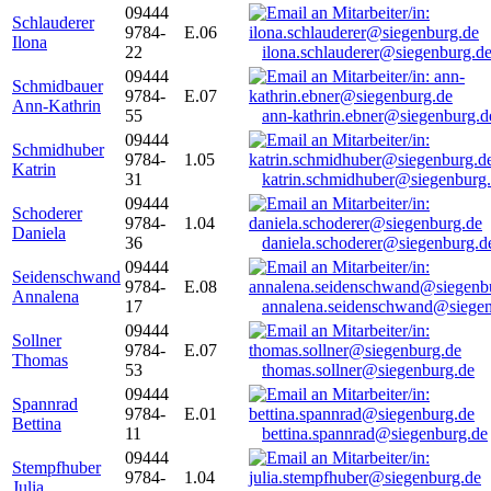
09444
Schlauderer
9784-
E.06
Ilona
22
ilona.schlauderer@siegenburg.d
09444
Schmidbauer
9784-
E.07
Ann-Kathrin
55
ann-kathrin.ebner@siegenburg.d
09444
Schmidhuber
9784-
1.05
Katrin
31
katrin.schmidhuber@siegenburg
09444
Schoderer
9784-
1.04
Daniela
36
daniela.schoderer@siegenburg.d
09444
Seidenschwand
9784-
E.08
Annalena
17
annalena.seidenschwand@siegen
09444
Sollner
9784-
E.07
Thomas
53
thomas.sollner@siegenburg.de
09444
Spannrad
9784-
E.01
Bettina
11
bettina.spannrad@siegenburg.de
09444
Stempfhuber
9784-
1.04
Julia