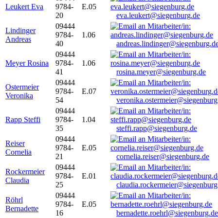
Leukert Eva
9784-
E.05
20
eva.leukert@siegenburg.de
09444
Lindinger
9784-
1.06
Andreas
40
andreas.lindinger@siegenburg.d
09444
Meyer Rosina
9784-
1.06
41
rosina.meyer@siegenburg.de
09444
Ostermeier
9784-
E.07
Veronika
54
veronika.ostermeier@siegenburg
09444
Rapp Steffi
9784-
1.04
35
steffi.rapp@siegenburg.de
09444
Reiser
9784-
E.05
Cornelia
21
cornelia.reiser@siegenburg.de
09444
Rockermeier
9784-
E.01
Claudia
25
claudia.rockermeier@siegenburg
09444
Röhrl
9784-
E.05
Bernadette
16
bernadette.roehrl@siegenburg.de