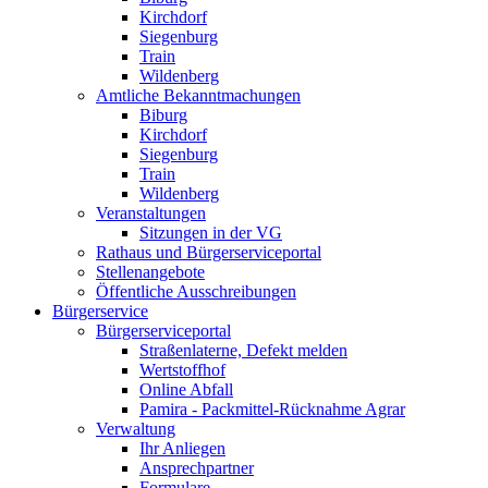
Kirchdorf
Siegenburg
Train
Wildenberg
Amtliche Bekanntmachungen
Biburg
Kirchdorf
Siegenburg
Train
Wildenberg
Veranstaltungen
Sitzungen in der VG
Rathaus und Bürgerserviceportal
Stellenangebote
Öffentliche Ausschreibungen
Bürgerservice
Bürgerserviceportal
Straßenlaterne, Defekt melden
Wertstoffhof
Online Abfall
Pamira - Packmittel-Rücknahme Agrar
Verwaltung
Ihr Anliegen
Ansprechpartner
Formulare