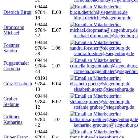
09444
Dietrich Birgit
9784-
E.08
18
birgit.dietrich@siegenburg.de
09444
Dropmann
9784-
E.07
Michael
52
michael.dropmann@siegenburg.
09444
Forstner
9784-
1.06
Sandra
28
sandra.forstner@siegenburg.de
09444
Fuggenthaler
9784-
1.07
Cornelia
43
cornelia.fuggenthaler@siegenbu
08191
Götz Elisabeth
9784-
E.04
13
elisabeth.goetz@siegenburg.de
09444
Gruber
9784-
E.02
Stefanie
12
stefanie.gruber@siegenburg.de
09444
Grüttner
9784-
1.07
Katharina
42
katharina.gruettner@siegenburg.
09444
Huber Franz
9784-
E 4