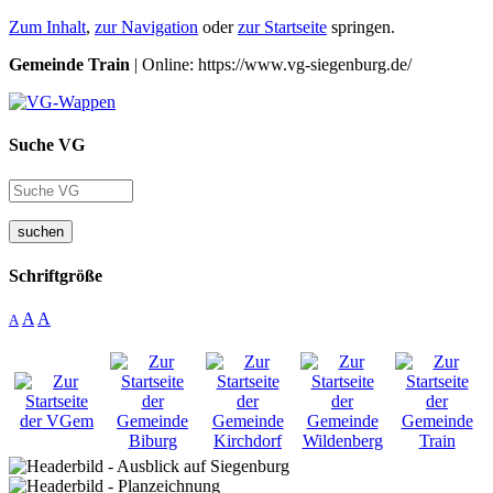
Zum Inhalt
,
zur Navigation
oder
zur Startseite
springen.
Gemeinde Train
| Online: https://www.vg-siegenburg.de/
Suche VG
suchen
Schriftgröße
A
A
A