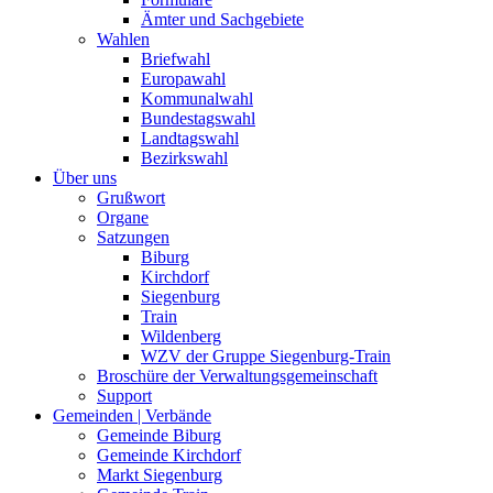
Ämter und Sachgebiete
Wahlen
Briefwahl
Europawahl
Kommunalwahl
Bundestagswahl
Landtagswahl
Bezirkswahl
Über uns
Grußwort
Organe
Satzungen
Biburg
Kirchdorf
Siegenburg
Train
Wildenberg
WZV der Gruppe Siegenburg-Train
Broschüre der Verwaltungsgemeinschaft
Support
Gemeinden | Verbände
Gemeinde Biburg
Gemeinde Kirchdorf
Markt Siegenburg