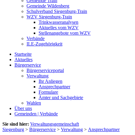
Gemeinde Train
Gemeinde Wildenberg
Schulverband Siegenburg-Train
WZV Siegenburg-Train
Trinkwasseranalysen
Aktuelles vom WZV
Stellenangebote vom WZV
Verbände
ILE-Zugehörigkeit
Startseite
Aktuelles
Bürgerservice
Bürgerserviceportal
Verwaltung
Ihr Anliegen
Ansprechpartner
Formulare
Ämter und Sachgebiete
Wahlen
Über uns
Gemeinden | Verbände
Sie sind hier:
Verwaltungsgemeinschaft
Siegenburg
>
Bürgerservice
>
Verwaltung
>
Ansprechpartner