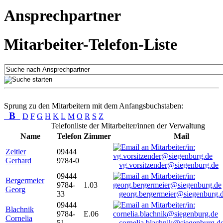
Ansprechpartner
Mitarbeiter-Telefon-Liste
Sprung zu den Mitarbeitern mit dem Anfangsbuchstaben:
B
D
F
G
H
K
L
M
O
R
S
Z
Telefonliste der Mitarbeiter/innen der Verwaltung
Name
Telefon
Zimmer
Mail
Zeitler
09444
Gerhard
9784-0
vg.vorsitzender@siegenburg.de
09444
Bergermeier
9784-
1.03
Georg
33
georg.bergermeier@siegenburg.
09444
Blachnik
9784-
E.06
Cornelia
51
cornelia.blachnik@siegenburg.d