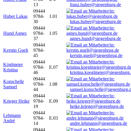
13
franz.huber@siegenburg.de
09444
Huber Lukas
9784-
1.01
30
lukas.huber@siegenburg.de
09444
Hund Agnes
9784-
1.05
37
agnes.hund@siegenburg.de
09444
Kerstin Gueli
9784-
45
kerstin.gueli@siegenbrug.de
09444
Köglmeier
9784-
E.07
Kristina
46
kristina.koeglmeier@siegenburg
09444
Konschelle
9784-
1.08
Samuel
44
samuel.konschelle@siegenburg.
09444
Krieger Heike
9784-
E.09
19
heike.krieger@siegenburg.de
09444
Lehmann
9784-
E.03
André
14
andre.lehmann@siegenburg.de
09444