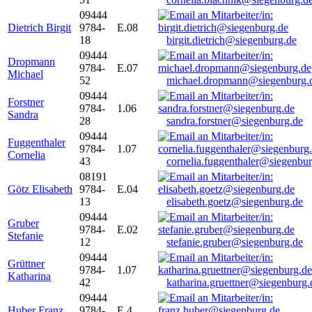
09444
Dietrich Birgit
9784-
E.08
18
birgit.dietrich@siegenburg.de
09444
Dropmann
9784-
E.07
Michael
52
michael.dropmann@siegenburg.
09444
Forstner
9784-
1.06
Sandra
28
sandra.forstner@siegenburg.de
09444
Fuggenthaler
9784-
1.07
Cornelia
43
cornelia.fuggenthaler@siegenbu
08191
Götz Elisabeth
9784-
E.04
13
elisabeth.goetz@siegenburg.de
09444
Gruber
9784-
E.02
Stefanie
12
stefanie.gruber@siegenburg.de
09444
Grüttner
9784-
1.07
Katharina
42
katharina.gruettner@siegenburg.
09444
Huber Franz
9784-
E 4