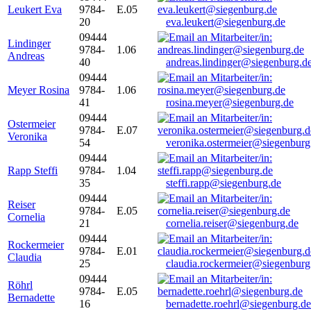
Leukert Eva
9784-
E.05
20
eva.leukert@siegenburg.de
09444
Lindinger
9784-
1.06
Andreas
40
andreas.lindinger@siegenburg.d
09444
Meyer Rosina
9784-
1.06
41
rosina.meyer@siegenburg.de
09444
Ostermeier
9784-
E.07
Veronika
54
veronika.ostermeier@siegenburg
09444
Rapp Steffi
9784-
1.04
35
steffi.rapp@siegenburg.de
09444
Reiser
9784-
E.05
Cornelia
21
cornelia.reiser@siegenburg.de
09444
Rockermeier
9784-
E.01
Claudia
25
claudia.rockermeier@siegenburg
09444
Röhrl
9784-
E.05
Bernadette
16
bernadette.roehrl@siegenburg.de