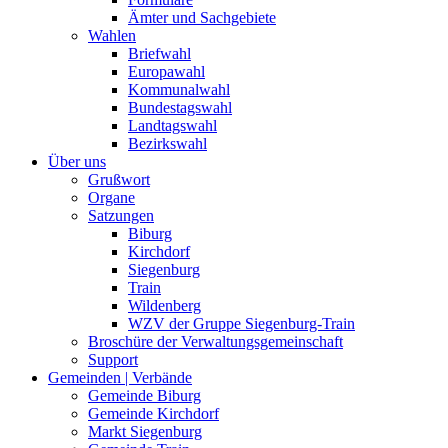
Ämter und Sachgebiete
Wahlen
Briefwahl
Europawahl
Kommunalwahl
Bundestagswahl
Landtagswahl
Bezirkswahl
Über uns
Grußwort
Organe
Satzungen
Biburg
Kirchdorf
Siegenburg
Train
Wildenberg
WZV der Gruppe Siegenburg-Train
Broschüre der Verwaltungsgemeinschaft
Support
Gemeinden | Verbände
Gemeinde Biburg
Gemeinde Kirchdorf
Markt Siegenburg