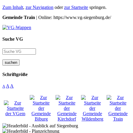
Zum Inhalt
,
zur Navigation
oder
zur Startseite
springen.
Gemeinde Train
| Online: https://www.vg-siegenburg.de/
Suche VG
suchen
Schriftgröße
A
A
A