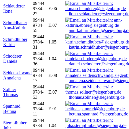
09444
Schlauderer
9784-
E.06
Ilona
22
ilona.schlauderer@siegenburg.d
09444
Schmidbauer
9784-
E.07
Ann-Kathrin
55
ann-kathrin.ebner@siegenburg.d
09444
Schmidhuber
9784-
1.05
Katrin
31
katrin.schmidhuber@siegenburg
09444
Schoderer
9784-
1.04
Daniela
36
daniela.schoderer@siegenburg.d
09444
Seidenschwand
9784-
E.08
Annalena
17
annalena.seidenschwand@siegen
09444
Sollner
9784-
E.07
Thomas
53
thomas.sollner@siegenburg.de
09444
Spannrad
9784-
E.01
Bettina
11
bettina.spannrad@siegenburg.de
09444
Stempfhuber
9784-
1.04
Julia