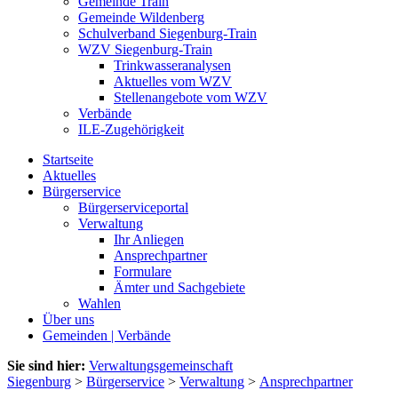
Gemeinde Train
Gemeinde Wildenberg
Schulverband Siegenburg-Train
WZV Siegenburg-Train
Trinkwasseranalysen
Aktuelles vom WZV
Stellenangebote vom WZV
Verbände
ILE-Zugehörigkeit
Startseite
Aktuelles
Bürgerservice
Bürgerserviceportal
Verwaltung
Ihr Anliegen
Ansprechpartner
Formulare
Ämter und Sachgebiete
Wahlen
Über uns
Gemeinden | Verbände
Sie sind hier:
Verwaltungsgemeinschaft
Siegenburg
>
Bürgerservice
>
Verwaltung
>
Ansprechpartner