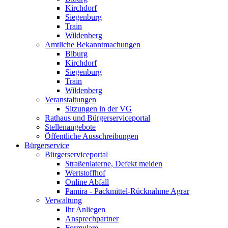
Kirchdorf
Siegenburg
Train
Wildenberg
Amtliche Bekanntmachungen
Biburg
Kirchdorf
Siegenburg
Train
Wildenberg
Veranstaltungen
Sitzungen in der VG
Rathaus und Bürgerserviceportal
Stellenangebote
Öffentliche Ausschreibungen
Bürgerservice
Bürgerserviceportal
Straßenlaterne, Defekt melden
Wertstoffhof
Online Abfall
Pamira - Packmittel-Rücknahme Agrar
Verwaltung
Ihr Anliegen
Ansprechpartner
Formulare