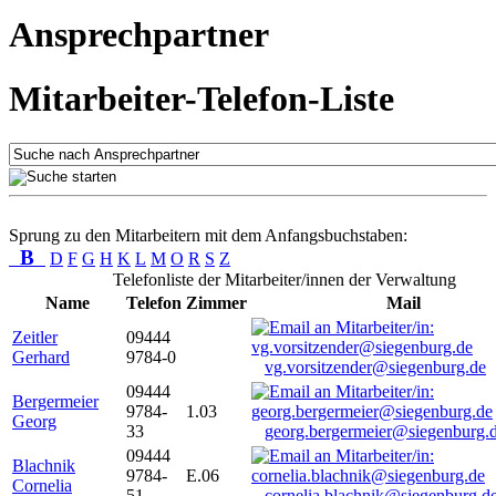
Ansprechpartner
Mitarbeiter-Telefon-Liste
Sprung zu den Mitarbeitern mit dem Anfangsbuchstaben:
B
D
F
G
H
K
L
M
O
R
S
Z
Telefonliste der Mitarbeiter/innen der Verwaltung
Name
Telefon
Zimmer
Mail
Zeitler
09444
Gerhard
9784-0
vg.vorsitzender@siegenburg.de
09444
Bergermeier
9784-
1.03
Georg
33
georg.bergermeier@siegenburg.
09444
Blachnik
9784-
E.06
Cornelia
51
cornelia.blachnik@siegenburg.d