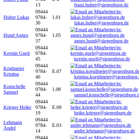
13
franz.huber@siegenburg.de
09444
Huber Lukas
9784-
1.01
30
lukas.huber@siegenburg.de
09444
Hund Agnes
9784-
1.05
37
agnes.hund@siegenburg.de
09444
Kerstin Gueli
9784-
45
kerstin.gueli@siegenbrug.de
09444
Köglmeier
9784-
E.07
Kristina
46
kristina.koeglmeier@siegenburg
09444
Konschelle
9784-
1.08
Samuel
44
samuel.konschelle@siegenburg.
09444
Krieger Heike
9784-
E.09
19
heike.krieger@siegenburg.de
09444
Lehmann
9784-
E.03
André
14
andre.lehmann@siegenburg.de
09444