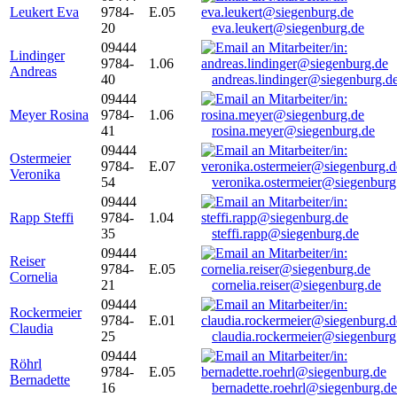
Leukert Eva
9784-
E.05
20
eva.leukert@siegenburg.de
09444
Lindinger
9784-
1.06
Andreas
40
andreas.lindinger@siegenburg.d
09444
Meyer Rosina
9784-
1.06
41
rosina.meyer@siegenburg.de
09444
Ostermeier
9784-
E.07
Veronika
54
veronika.ostermeier@siegenburg
09444
Rapp Steffi
9784-
1.04
35
steffi.rapp@siegenburg.de
09444
Reiser
9784-
E.05
Cornelia
21
cornelia.reiser@siegenburg.de
09444
Rockermeier
9784-
E.01
Claudia
25
claudia.rockermeier@siegenburg
09444
Röhrl
9784-
E.05
Bernadette
16
bernadette.roehrl@siegenburg.de