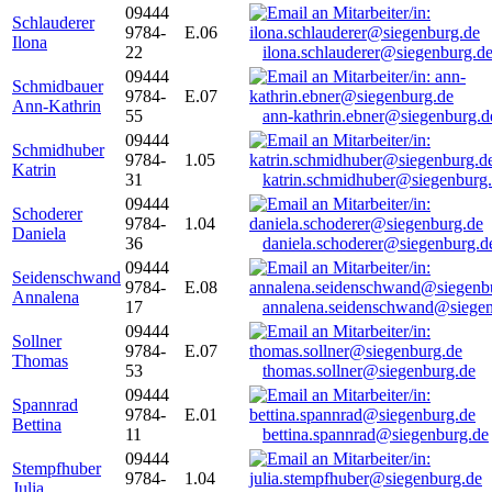
09444
Schlauderer
9784-
E.06
Ilona
22
ilona.schlauderer@siegenburg.d
09444
Schmidbauer
9784-
E.07
Ann-Kathrin
55
ann-kathrin.ebner@siegenburg.d
09444
Schmidhuber
9784-
1.05
Katrin
31
katrin.schmidhuber@siegenburg
09444
Schoderer
9784-
1.04
Daniela
36
daniela.schoderer@siegenburg.d
09444
Seidenschwand
9784-
E.08
Annalena
17
annalena.seidenschwand@siegen
09444
Sollner
9784-
E.07
Thomas
53
thomas.sollner@siegenburg.de
09444
Spannrad
9784-
E.01
Bettina
11
bettina.spannrad@siegenburg.de
09444
Stempfhuber
9784-
1.04
Julia