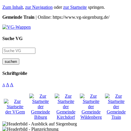
Zum Inhalt
,
zur Navigation
oder
zur Startseite
springen.
Gemeinde Train
| Online: https://www.vg-siegenburg.de/
Suche VG
suchen
Schriftgröße
A
A
A