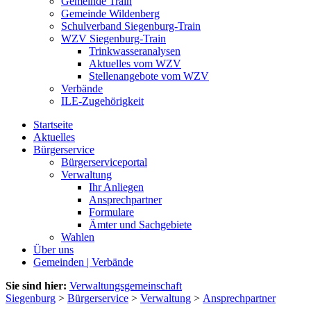
Gemeinde Train
Gemeinde Wildenberg
Schulverband Siegenburg-Train
WZV Siegenburg-Train
Trinkwasseranalysen
Aktuelles vom WZV
Stellenangebote vom WZV
Verbände
ILE-Zugehörigkeit
Startseite
Aktuelles
Bürgerservice
Bürgerserviceportal
Verwaltung
Ihr Anliegen
Ansprechpartner
Formulare
Ämter und Sachgebiete
Wahlen
Über uns
Gemeinden | Verbände
Sie sind hier:
Verwaltungsgemeinschaft
Siegenburg
>
Bürgerservice
>
Verwaltung
>
Ansprechpartner