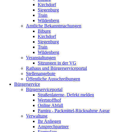
Kirchdorf
Siegenburg
Train
Wildenberg
Amtliche Bekanntmachungen
Biburg
Kirchdorf
Siegenburg
Train
Wildenberg
Veranstaltungen
Sitzungen in der VG
Rathaus und Bürgerserviceportal
Stellenangebote
Öffentliche Ausschreibungen
Bürgerservice
Bürgerserviceportal
Straßenlaterne, Defekt melden
Wertstoffhof
Online Abfall
Pamira - Packmittel-Rücknahme Agrar
Verwaltung
Ihr Anliegen
Ansprechpartner
Formulare