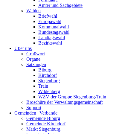
Ämter und Sachgebiete
Wahlen
Briefwahl
Europawahl
Kommunalwahl
Bundestagswahl
Landtagswahl
Bezirkswahl
Über uns
Grußwort
Organe
Satzungen
Biburg
Kirchdorf
Siegenburg
Train
Wildenberg
WZV der Gruppe Siegenburg-Train
Broschüre der Verwaltungsgemeinschaft
Support
Gemeinden | Verbände
Gemeinde Biburg
Gemeinde Kirchdorf
Markt Siegenburg