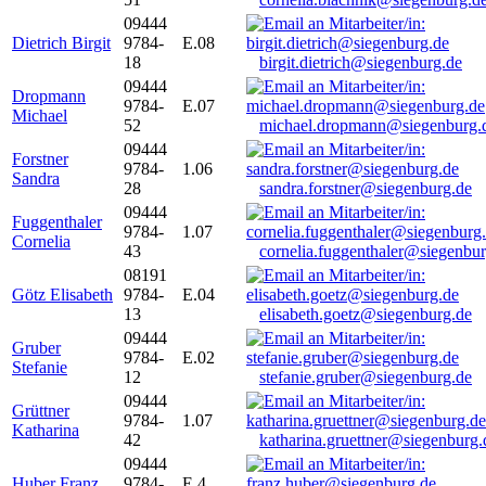
09444
Dietrich Birgit
9784-
E.08
18
birgit.dietrich@siegenburg.de
09444
Dropmann
9784-
E.07
Michael
52
michael.dropmann@siegenburg.
09444
Forstner
9784-
1.06
Sandra
28
sandra.forstner@siegenburg.de
09444
Fuggenthaler
9784-
1.07
Cornelia
43
cornelia.fuggenthaler@siegenbu
08191
Götz Elisabeth
9784-
E.04
13
elisabeth.goetz@siegenburg.de
09444
Gruber
9784-
E.02
Stefanie
12
stefanie.gruber@siegenburg.de
09444
Grüttner
9784-
1.07
Katharina
42
katharina.gruettner@siegenburg.
09444
Huber Franz
9784-
E 4