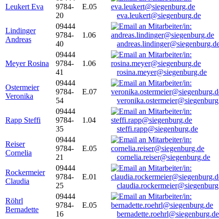
Leukert Eva
9784-
E.05
20
eva.leukert@siegenburg.de
09444
Lindinger
9784-
1.06
Andreas
40
andreas.lindinger@siegenburg.d
09444
Meyer Rosina
9784-
1.06
41
rosina.meyer@siegenburg.de
09444
Ostermeier
9784-
E.07
Veronika
54
veronika.ostermeier@siegenburg
09444
Rapp Steffi
9784-
1.04
35
steffi.rapp@siegenburg.de
09444
Reiser
9784-
E.05
Cornelia
21
cornelia.reiser@siegenburg.de
09444
Rockermeier
9784-
E.01
Claudia
25
claudia.rockermeier@siegenburg
09444
Röhrl
9784-
E.05
Bernadette
16
bernadette.roehrl@siegenburg.de