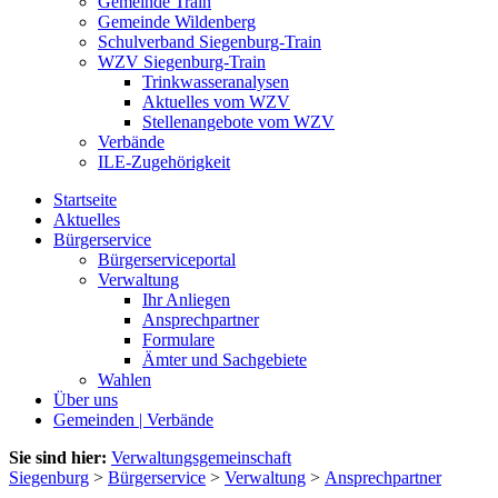
Gemeinde Train
Gemeinde Wildenberg
Schulverband Siegenburg-Train
WZV Siegenburg-Train
Trinkwasseranalysen
Aktuelles vom WZV
Stellenangebote vom WZV
Verbände
ILE-Zugehörigkeit
Startseite
Aktuelles
Bürgerservice
Bürgerserviceportal
Verwaltung
Ihr Anliegen
Ansprechpartner
Formulare
Ämter und Sachgebiete
Wahlen
Über uns
Gemeinden | Verbände
Sie sind hier:
Verwaltungsgemeinschaft
Siegenburg
>
Bürgerservice
>
Verwaltung
>
Ansprechpartner