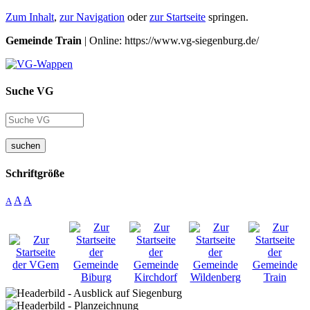
Zum Inhalt
,
zur Navigation
oder
zur Startseite
springen.
Gemeinde Train
| Online: https://www.vg-siegenburg.de/
Suche VG
suchen
Schriftgröße
A
A
A