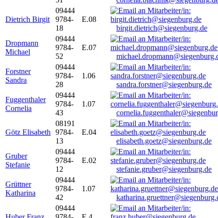
09444
Dietrich Birgit
9784-
E.08
18
birgit.dietrich@siegenburg.de
09444
Dropmann
9784-
E.07
Michael
52
michael.dropmann@siegenburg.
09444
Forstner
9784-
1.06
Sandra
28
sandra.forstner@siegenburg.de
09444
Fuggenthaler
9784-
1.07
Cornelia
43
cornelia.fuggenthaler@siegenbu
08191
Götz Elisabeth
9784-
E.04
13
elisabeth.goetz@siegenburg.de
09444
Gruber
9784-
E.02
Stefanie
12
stefanie.gruber@siegenburg.de
09444
Grüttner
9784-
1.07
Katharina
42
katharina.gruettner@siegenburg.
09444
Huber Franz
9784-
E 4