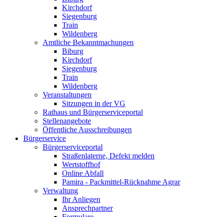
Kirchdorf
Siegenburg
Train
Wildenberg
Amtliche Bekanntmachungen
Biburg
Kirchdorf
Siegenburg
Train
Wildenberg
Veranstaltungen
Sitzungen in der VG
Rathaus und Bürgerserviceportal
Stellenangebote
Öffentliche Ausschreibungen
Bürgerservice
Bürgerserviceportal
Straßenlaterne, Defekt melden
Wertstoffhof
Online Abfall
Pamira - Packmittel-Rücknahme Agrar
Verwaltung
Ihr Anliegen
Ansprechpartner
Formulare