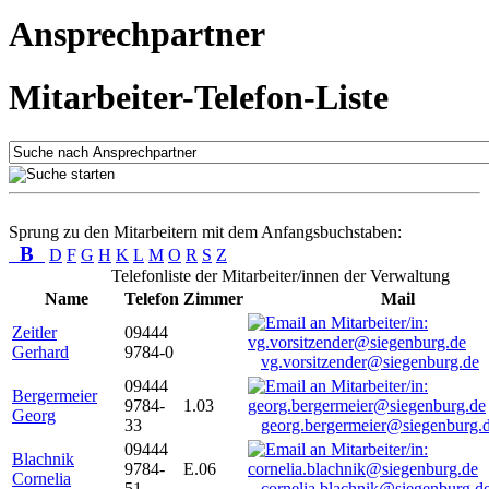
Ansprechpartner
Mitarbeiter-Telefon-Liste
Sprung zu den Mitarbeitern mit dem Anfangsbuchstaben:
B
D
F
G
H
K
L
M
O
R
S
Z
Telefonliste der Mitarbeiter/innen der Verwaltung
Name
Telefon
Zimmer
Mail
Zeitler
09444
Gerhard
9784-0
vg.vorsitzender@siegenburg.de
09444
Bergermeier
9784-
1.03
Georg
33
georg.bergermeier@siegenburg.
09444
Blachnik
9784-
E.06
Cornelia
51
cornelia.blachnik@siegenburg.d