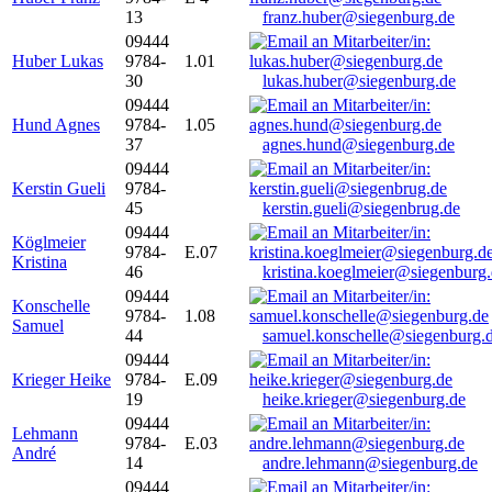
13
franz.huber@siegenburg.de
09444
Huber Lukas
9784-
1.01
30
lukas.huber@siegenburg.de
09444
Hund Agnes
9784-
1.05
37
agnes.hund@siegenburg.de
09444
Kerstin Gueli
9784-
45
kerstin.gueli@siegenbrug.de
09444
Köglmeier
9784-
E.07
Kristina
46
kristina.koeglmeier@siegenburg
09444
Konschelle
9784-
1.08
Samuel
44
samuel.konschelle@siegenburg.
09444
Krieger Heike
9784-
E.09
19
heike.krieger@siegenburg.de
09444
Lehmann
9784-
E.03
André
14
andre.lehmann@siegenburg.de
09444