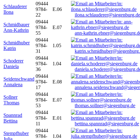
09444
Schlauderer
9784-
E.06
Ilona
22
ilona.schlauderer@siegenburg.d
09444
Schmidbauer
9784-
E.07
Ann-Kathrin
55
ann-kathrin.ebner@siegenburg.d
09444
Schmidhuber
9784-
1.05
Katrin
31
katrin.schmidhuber@siegenburg
09444
Schoderer
9784-
1.04
Daniela
36
daniela.schoderer@siegenburg.d
09444
Seidenschwand
9784-
E.08
Annalena
17
annalena.seidenschwand@siegen
09444
Sollner
9784-
E.07
Thomas
53
thomas.sollner@siegenburg.de
09444
Spannrad
9784-
E.01
Bettina
11
bettina.spannrad@siegenburg.de
09444
Stempfhuber
9784-
1.04
Julia