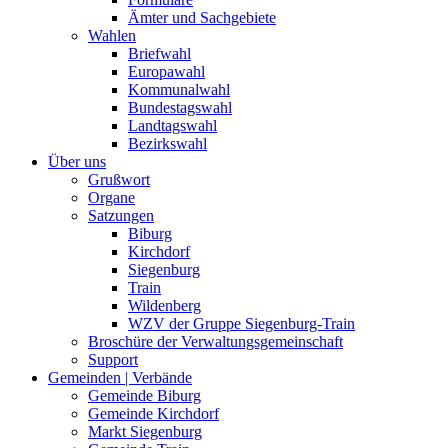
Ämter und Sachgebiete
Wahlen
Briefwahl
Europawahl
Kommunalwahl
Bundestagswahl
Landtagswahl
Bezirkswahl
Über uns
Grußwort
Organe
Satzungen
Biburg
Kirchdorf
Siegenburg
Train
Wildenberg
WZV der Gruppe Siegenburg-Train
Broschüre der Verwaltungsgemeinschaft
Support
Gemeinden | Verbände
Gemeinde Biburg
Gemeinde Kirchdorf
Markt Siegenburg