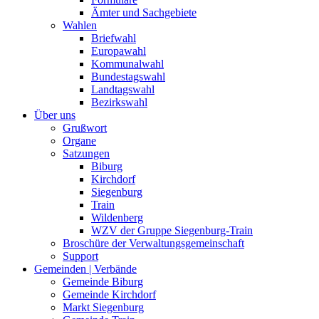
Ämter und Sachgebiete
Wahlen
Briefwahl
Europawahl
Kommunalwahl
Bundestagswahl
Landtagswahl
Bezirkswahl
Über uns
Grußwort
Organe
Satzungen
Biburg
Kirchdorf
Siegenburg
Train
Wildenberg
WZV der Gruppe Siegenburg-Train
Broschüre der Verwaltungsgemeinschaft
Support
Gemeinden | Verbände
Gemeinde Biburg
Gemeinde Kirchdorf
Markt Siegenburg