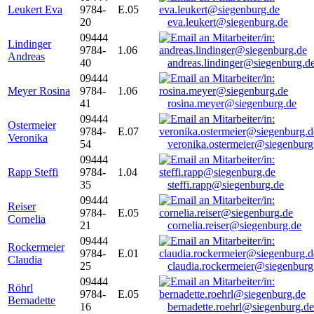
Leukert Eva
9784-
E.05
20
eva.leukert@siegenburg.de
09444
Lindinger
9784-
1.06
Andreas
40
andreas.lindinger@siegenburg.d
09444
Meyer Rosina
9784-
1.06
41
rosina.meyer@siegenburg.de
09444
Ostermeier
9784-
E.07
Veronika
54
veronika.ostermeier@siegenburg
09444
Rapp Steffi
9784-
1.04
35
steffi.rapp@siegenburg.de
09444
Reiser
9784-
E.05
Cornelia
21
cornelia.reiser@siegenburg.de
09444
Rockermeier
9784-
E.01
Claudia
25
claudia.rockermeier@siegenburg
09444
Röhrl
9784-
E.05
Bernadette
16
bernadette.roehrl@siegenburg.de