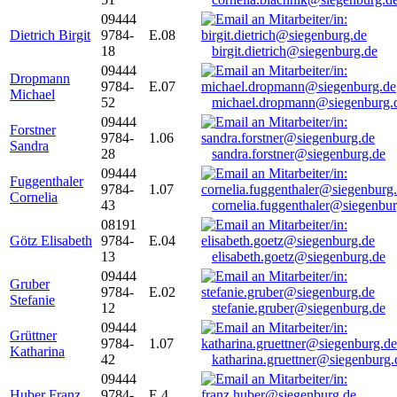
09444
Dietrich Birgit
9784-
E.08
18
birgit.dietrich@siegenburg.de
09444
Dropmann
9784-
E.07
Michael
52
michael.dropmann@siegenburg.
09444
Forstner
9784-
1.06
Sandra
28
sandra.forstner@siegenburg.de
09444
Fuggenthaler
9784-
1.07
Cornelia
43
cornelia.fuggenthaler@siegenbu
08191
Götz Elisabeth
9784-
E.04
13
elisabeth.goetz@siegenburg.de
09444
Gruber
9784-
E.02
Stefanie
12
stefanie.gruber@siegenburg.de
09444
Grüttner
9784-
1.07
Katharina
42
katharina.gruettner@siegenburg.
09444
Huber Franz
9784-
E 4