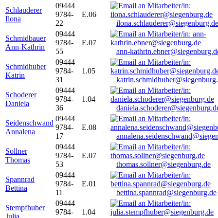
09444
Schlauderer
9784-
E.06
Ilona
22
ilona.schlauderer@siegenburg.d
09444
Schmidbauer
9784-
E.07
Ann-Kathrin
55
ann-kathrin.ebner@siegenburg.d
09444
Schmidhuber
9784-
1.05
Katrin
31
katrin.schmidhuber@siegenburg
09444
Schoderer
9784-
1.04
Daniela
36
daniela.schoderer@siegenburg.d
09444
Seidenschwand
9784-
E.08
Annalena
17
annalena.seidenschwand@siegen
09444
Sollner
9784-
E.07
Thomas
53
thomas.sollner@siegenburg.de
09444
Spannrad
9784-
E.01
Bettina
11
bettina.spannrad@siegenburg.de
09444
Stempfhuber
9784-
1.04
Julia