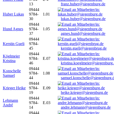
13
franz.huber@siegenburg.de
09444
Huber Lukas
9784-
1.01
30
lukas.huber@siegenburg.de
09444
Hund Agnes
9784-
1.05
37
agnes.hund@siegenburg.de
09444
Kerstin Gueli
9784-
45
kerstin.gueli@siegenbrug.de
09444
Köglmeier
9784-
E.07
Kristina
46
kristina.koeglmeier@siegenburg
09444
Konschelle
9784-
1.08
Samuel
44
samuel.konschelle@siegenburg.
09444
Krieger Heike
9784-
E.09
19
heike.krieger@siegenburg.de
09444
Lehmann
9784-
E.03
André
14
andre.lehmann@siegenburg.de
09444