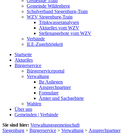
Gemeinde Train
Gemeinde Wildenberg
Schulverband Siegenburg-Train
WZV Siegenburg-Train
Trinkwasseranalysen
Aktuelles vom WZV
Stellenangebote vom WZV
Verbände
ILE-Zugehörigkeit
Startseite
Aktuelles
Bürgerservice
Bürgerserviceportal
Verwaltung
Ihr Anliegen
Ansprechpartner
Formulare
Ämter und Sachgebiete
Wahlen
Über uns
Gemeinden | Verbände
Sie sind hier:
Verwaltungsgemeinschaft
Siegenburg
>
Bürgerservice
>
Verwaltung
>
Ansprechpartner