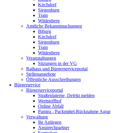
Kirchdorf
Siegenburg
Train
Wildenberg
Amtliche Bekanntmachungen
Biburg
Kirchdorf
Siegenburg
Train
Wildenberg
Veranstaltungen
Sitzungen in der VG
Rathaus und Bürgerserviceportal
Stellenangebote
Öffentliche Ausschreibungen
Bürgerservice
Bürgerserviceportal
Straßenlaterne, Defekt melden
Wertstoffhof
Online Abfall
Pamira - Packmittel-Rücknahme Agrar
Verwaltung
Ihr Anliegen
Ansprechpartner
Formulare