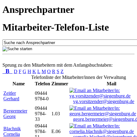
Ansprechpartner
Mitarbeiter-Telefon-Liste
Sprung zu den Mitarbeitern mit dem Anfangsbuchstaben:
B
D
F
G
H
K
L
M
O
R
S
Z
Telefonliste der Mitarbeiter/innen der Verwaltung
Name
Telefon
Zimmer
Mail
Zeitler
09444
Gerhard
9784-0
vg.vorsitzender@siegenburg.de
09444
Bergermeier
9784-
1.03
Georg
33
georg.bergermeier@siegenburg.
09444
Blachnik
9784-
E.06
Cornelia
51
cornelia.blachnik@siegenburg.d