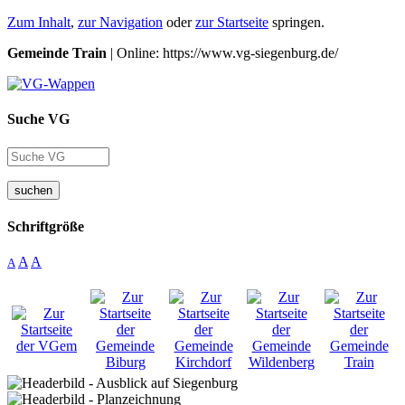
Zum Inhalt
,
zur Navigation
oder
zur Startseite
springen.
Gemeinde Train
| Online: https://www.vg-siegenburg.de/
Suche VG
suchen
Schriftgröße
A
A
A