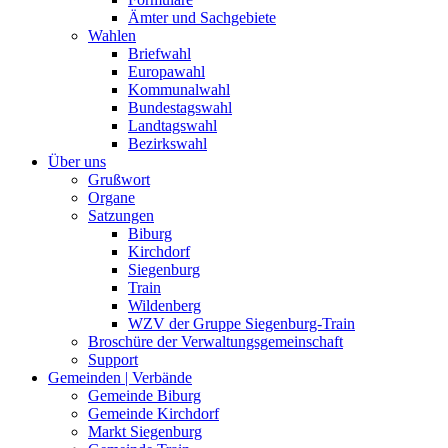
Ämter und Sachgebiete
Wahlen
Briefwahl
Europawahl
Kommunalwahl
Bundestagswahl
Landtagswahl
Bezirkswahl
Über uns
Grußwort
Organe
Satzungen
Biburg
Kirchdorf
Siegenburg
Train
Wildenberg
WZV der Gruppe Siegenburg-Train
Broschüre der Verwaltungsgemeinschaft
Support
Gemeinden | Verbände
Gemeinde Biburg
Gemeinde Kirchdorf
Markt Siegenburg