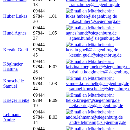
13
franz.huber@siegenburg.de
09444
Huber Lukas
9784-
1.01
30
lukas.huber@siegenburg.de
09444
Hund Agnes
9784-
1.05
37
agnes.hund@siegenburg.de
09444
Kerstin Gueli
9784-
45
kerstin.gueli@siegenbrug.de
09444
Köglmeier
9784-
E.07
Kristina
46
kristina.koeglmeier@siegenburg
09444
Konschelle
9784-
1.08
Samuel
44
samuel.konschelle@siegenburg.
09444
Krieger Heike
9784-
E.09
19
heike.krieger@siegenburg.de
09444
Lehmann
9784-
E.03
André
14
andre.lehmann@siegenburg.de
09444