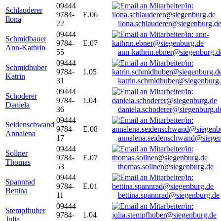
09444
Schlauderer
9784-
E.06
Ilona
22
ilona.schlauderer@siegenburg.d
09444
Schmidbauer
9784-
E.07
Ann-Kathrin
55
ann-kathrin.ebner@siegenburg.d
09444
Schmidhuber
9784-
1.05
Katrin
31
katrin.schmidhuber@siegenburg
09444
Schoderer
9784-
1.04
Daniela
36
daniela.schoderer@siegenburg.d
09444
Seidenschwand
9784-
E.08
Annalena
17
annalena.seidenschwand@siegen
09444
Sollner
9784-
E.07
Thomas
53
thomas.sollner@siegenburg.de
09444
Spannrad
9784-
E.01
Bettina
11
bettina.spannrad@siegenburg.de
09444
Stempfhuber
9784-
1.04
Julia