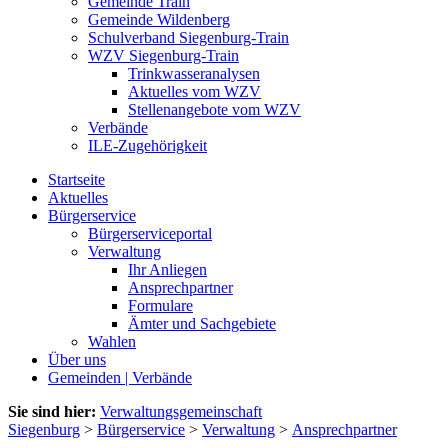
Gemeinde Train
Gemeinde Wildenberg
Schulverband Siegenburg-Train
WZV Siegenburg-Train
Trinkwasseranalysen
Aktuelles vom WZV
Stellenangebote vom WZV
Verbände
ILE-Zugehörigkeit
Startseite
Aktuelles
Bürgerservice
Bürgerserviceportal
Verwaltung
Ihr Anliegen
Ansprechpartner
Formulare
Ämter und Sachgebiete
Wahlen
Über uns
Gemeinden | Verbände
Sie sind hier:
Verwaltungsgemeinschaft
Siegenburg
>
Bürgerservice
>
Verwaltung
>
Ansprechpartner