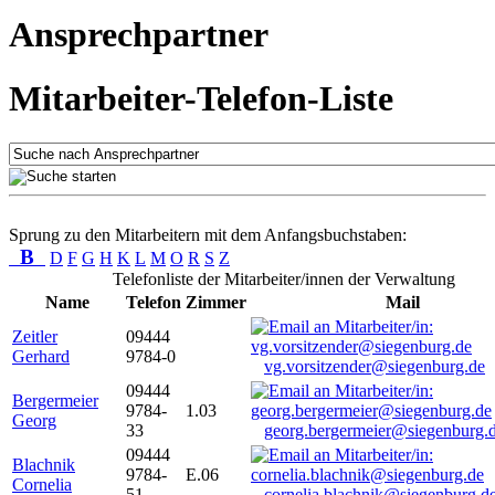
Ansprechpartner
Mitarbeiter-Telefon-Liste
Sprung zu den Mitarbeitern mit dem Anfangsbuchstaben:
B
D
F
G
H
K
L
M
O
R
S
Z
Telefonliste der Mitarbeiter/innen der Verwaltung
Name
Telefon
Zimmer
Mail
Zeitler
09444
Gerhard
9784-0
vg.vorsitzender@siegenburg.de
09444
Bergermeier
9784-
1.03
Georg
33
georg.bergermeier@siegenburg.
09444
Blachnik
9784-
E.06
Cornelia
51
cornelia.blachnik@siegenburg.d