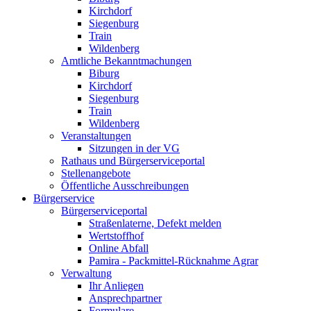
Kirchdorf
Siegenburg
Train
Wildenberg
Amtliche Bekanntmachungen
Biburg
Kirchdorf
Siegenburg
Train
Wildenberg
Veranstaltungen
Sitzungen in der VG
Rathaus und Bürgerserviceportal
Stellenangebote
Öffentliche Ausschreibungen
Bürgerservice
Bürgerserviceportal
Straßenlaterne, Defekt melden
Wertstoffhof
Online Abfall
Pamira - Packmittel-Rücknahme Agrar
Verwaltung
Ihr Anliegen
Ansprechpartner
Formulare