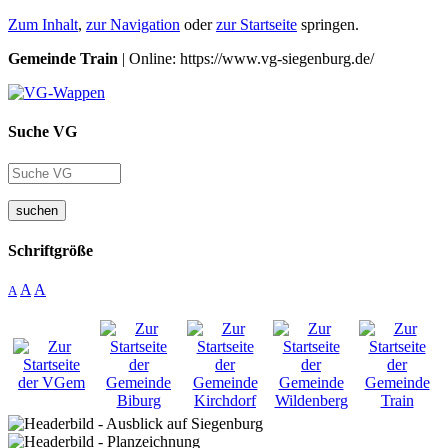
Zum Inhalt
,
zur Navigation
oder
zur Startseite
springen.
Gemeinde Train
| Online: https://www.vg-siegenburg.de/
Suche VG
suchen
Schriftgröße
A
A
A