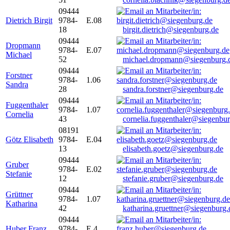
09444
Dietrich Birgit
9784-
E.08
18
birgit.dietrich@siegenburg.de
09444
Dropmann
9784-
E.07
Michael
52
michael.dropmann@siegenburg.
09444
Forstner
9784-
1.06
Sandra
28
sandra.forstner@siegenburg.de
09444
Fuggenthaler
9784-
1.07
Cornelia
43
cornelia.fuggenthaler@siegenbu
08191
Götz Elisabeth
9784-
E.04
13
elisabeth.goetz@siegenburg.de
09444
Gruber
9784-
E.02
Stefanie
12
stefanie.gruber@siegenburg.de
09444
Grüttner
9784-
1.07
Katharina
42
katharina.gruettner@siegenburg.
09444
Huber Franz
9784-
E 4