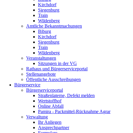
Kirchdorf
Siegenburg
Train
Wildenberg
Amtliche Bekanntmachungen
Biburg
Kirchdorf
Siegenburg
Train
Wildenberg
Veranstaltungen
Sitzungen in der VG
Rathaus und Bürgerserviceportal
Stellenangebote
Öffentliche Ausschreibungen
Bürgerservice
Bürgerserviceportal
Straßenlaterne, Defekt melden
Wertstoffhof
Online Abfall
Pamira - Packmittel-Rücknahme Agrar
Verwaltung
Ihr Anliegen
Ansprechpartner
Formulare