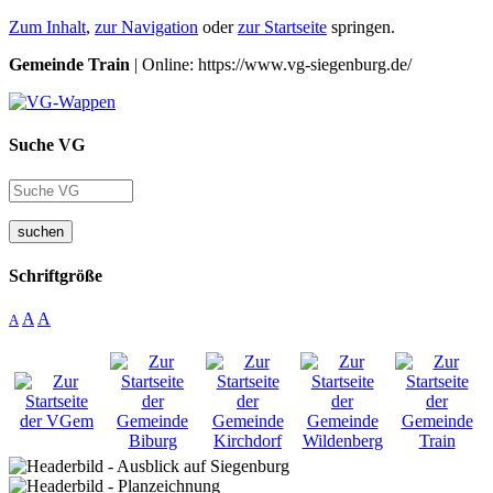
Zum Inhalt
,
zur Navigation
oder
zur Startseite
springen.
Gemeinde Train
| Online: https://www.vg-siegenburg.de/
Suche VG
suchen
Schriftgröße
A
A
A