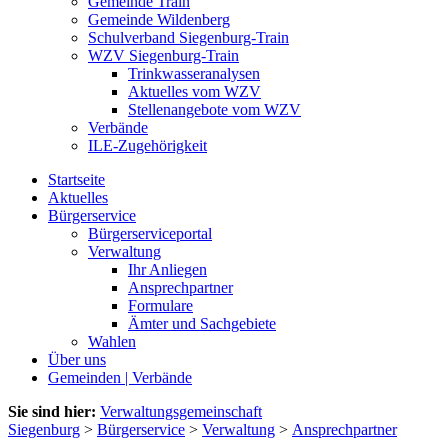
Gemeinde Train
Gemeinde Wildenberg
Schulverband Siegenburg-Train
WZV Siegenburg-Train
Trinkwasseranalysen
Aktuelles vom WZV
Stellenangebote vom WZV
Verbände
ILE-Zugehörigkeit
Startseite
Aktuelles
Bürgerservice
Bürgerserviceportal
Verwaltung
Ihr Anliegen
Ansprechpartner
Formulare
Ämter und Sachgebiete
Wahlen
Über uns
Gemeinden | Verbände
Sie sind hier:
Verwaltungsgemeinschaft
Siegenburg
>
Bürgerservice
>
Verwaltung
>
Ansprechpartner