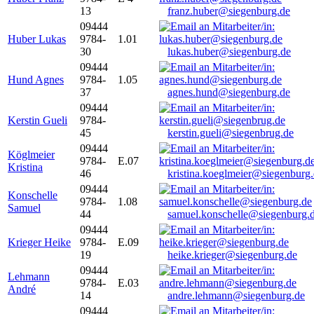
13
franz.huber@siegenburg.de
09444
Huber Lukas
9784-
1.01
30
lukas.huber@siegenburg.de
09444
Hund Agnes
9784-
1.05
37
agnes.hund@siegenburg.de
09444
Kerstin Gueli
9784-
45
kerstin.gueli@siegenbrug.de
09444
Köglmeier
9784-
E.07
Kristina
46
kristina.koeglmeier@siegenburg
09444
Konschelle
9784-
1.08
Samuel
44
samuel.konschelle@siegenburg.
09444
Krieger Heike
9784-
E.09
19
heike.krieger@siegenburg.de
09444
Lehmann
9784-
E.03
André
14
andre.lehmann@siegenburg.de
09444