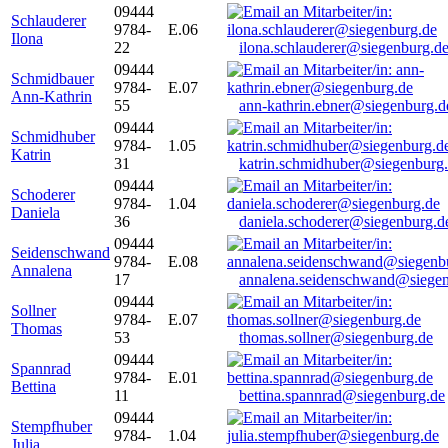
09444
Schlauderer
9784-
E.06
Ilona
22
ilona.schlauderer@siegenburg.d
09444
Schmidbauer
9784-
E.07
Ann-Kathrin
55
ann-kathrin.ebner@siegenburg.d
09444
Schmidhuber
9784-
1.05
Katrin
31
katrin.schmidhuber@siegenburg
09444
Schoderer
9784-
1.04
Daniela
36
daniela.schoderer@siegenburg.d
09444
Seidenschwand
9784-
E.08
Annalena
17
annalena.seidenschwand@siegen
09444
Sollner
9784-
E.07
Thomas
53
thomas.sollner@siegenburg.de
09444
Spannrad
9784-
E.01
Bettina
11
bettina.spannrad@siegenburg.de
09444
Stempfhuber
9784-
1.04
Julia