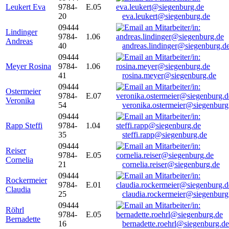
Leukert Eva
9784-
E.05
20
eva.leukert@siegenburg.de
09444
Lindinger
9784-
1.06
Andreas
40
andreas.lindinger@siegenburg.d
09444
Meyer Rosina
9784-
1.06
41
rosina.meyer@siegenburg.de
09444
Ostermeier
9784-
E.07
Veronika
54
veronika.ostermeier@siegenburg
09444
Rapp Steffi
9784-
1.04
35
steffi.rapp@siegenburg.de
09444
Reiser
9784-
E.05
Cornelia
21
cornelia.reiser@siegenburg.de
09444
Rockermeier
9784-
E.01
Claudia
25
claudia.rockermeier@siegenburg
09444
Röhrl
9784-
E.05
Bernadette
16
bernadette.roehrl@siegenburg.de