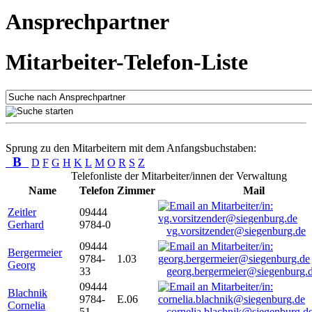
Ansprechpartner
Mitarbeiter-Telefon-Liste
Sprung zu den Mitarbeitern mit dem Anfangsbuchstaben:
B
D
F
G
H
K
L
M
O
R
S
Z
Telefonliste der Mitarbeiter/innen der Verwaltung
Name
Telefon
Zimmer
Mail
Zeitler
09444
Gerhard
9784-0
vg.vorsitzender@siegenburg.de
09444
Bergermeier
9784-
1.03
Georg
33
georg.bergermeier@siegenburg.
09444
Blachnik
9784-
E.06
Cornelia
51
cornelia.blachnik@siegenburg.d