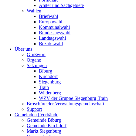
Ämter und Sachgebiete
Wahlen
Briefwahl
Europawahl
Kommunalwahl
Bundestagswahl
Landtagswahl
Bezirkswahl
Über uns
Grußwort
Organe
Satzungen
Biburg
Kirchdorf
Siegenburg
Train
Wildenberg
WZV der Gruppe Siegenburg-Train
Broschüre der Verwaltungsgemeinschaft
Support
Gemeinden | Verbände
Gemeinde Biburg
Gemeinde Kirchdorf
Markt Siegenburg