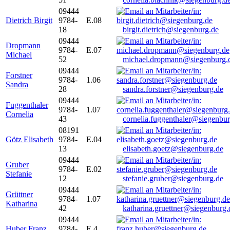
09444
Dietrich Birgit
9784-
E.08
18
birgit.dietrich@siegenburg.de
09444
Dropmann
9784-
E.07
Michael
52
michael.dropmann@siegenburg.
09444
Forstner
9784-
1.06
Sandra
28
sandra.forstner@siegenburg.de
09444
Fuggenthaler
9784-
1.07
Cornelia
43
cornelia.fuggenthaler@siegenbu
08191
Götz Elisabeth
9784-
E.04
13
elisabeth.goetz@siegenburg.de
09444
Gruber
9784-
E.02
Stefanie
12
stefanie.gruber@siegenburg.de
09444
Grüttner
9784-
1.07
Katharina
42
katharina.gruettner@siegenburg.
09444
Huber Franz
9784-
E 4