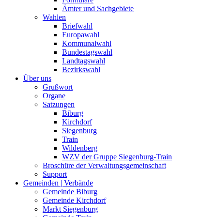
Ämter und Sachgebiete
Wahlen
Briefwahl
Europawahl
Kommunalwahl
Bundestagswahl
Landtagswahl
Bezirkswahl
Über uns
Grußwort
Organe
Satzungen
Biburg
Kirchdorf
Siegenburg
Train
Wildenberg
WZV der Gruppe Siegenburg-Train
Broschüre der Verwaltungsgemeinschaft
Support
Gemeinden | Verbände
Gemeinde Biburg
Gemeinde Kirchdorf
Markt Siegenburg