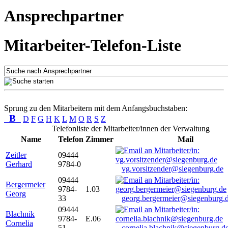
Ansprechpartner
Mitarbeiter-Telefon-Liste
Sprung zu den Mitarbeitern mit dem Anfangsbuchstaben:
B
D
F
G
H
K
L
M
O
R
S
Z
Telefonliste der Mitarbeiter/innen der Verwaltung
Name
Telefon
Zimmer
Mail
Zeitler
09444
Gerhard
9784-0
vg.vorsitzender@siegenburg.de
09444
Bergermeier
9784-
1.03
Georg
33
georg.bergermeier@siegenburg.
09444
Blachnik
9784-
E.06
Cornelia
51
cornelia.blachnik@siegenburg.d