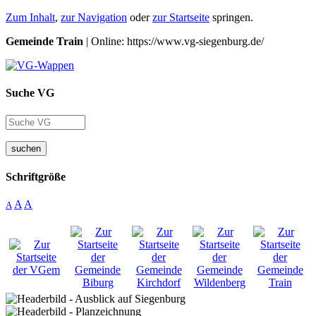
Zum Inhalt
,
zur Navigation
oder
zur Startseite
springen.
Gemeinde Train
| Online: https://www.vg-siegenburg.de/
Suche VG
suchen
Schriftgröße
A
A
A