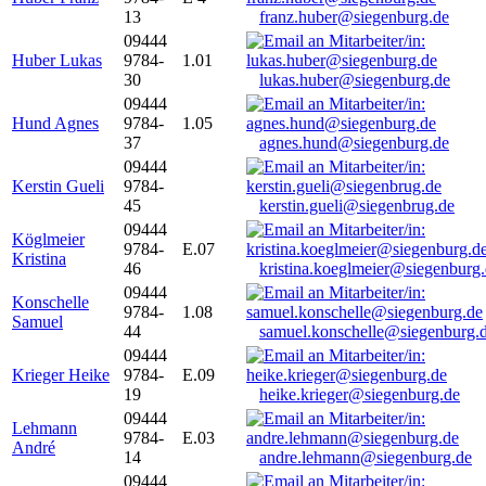
13
franz.huber@siegenburg.de
09444
Huber Lukas
9784-
1.01
30
lukas.huber@siegenburg.de
09444
Hund Agnes
9784-
1.05
37
agnes.hund@siegenburg.de
09444
Kerstin Gueli
9784-
45
kerstin.gueli@siegenbrug.de
09444
Köglmeier
9784-
E.07
Kristina
46
kristina.koeglmeier@siegenburg
09444
Konschelle
9784-
1.08
Samuel
44
samuel.konschelle@siegenburg.
09444
Krieger Heike
9784-
E.09
19
heike.krieger@siegenburg.de
09444
Lehmann
9784-
E.03
André
14
andre.lehmann@siegenburg.de
09444