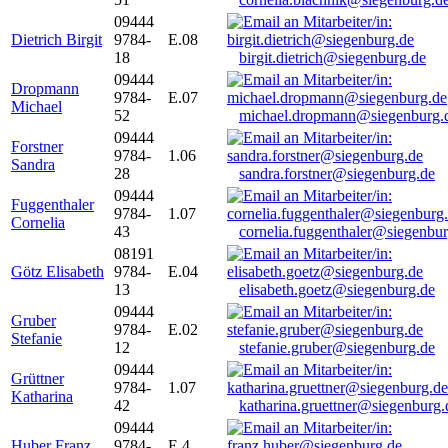
09444
Dietrich Birgit
9784-
E.08
18
birgit.dietrich@siegenburg.de
09444
Dropmann
9784-
E.07
Michael
52
michael.dropmann@siegenburg.
09444
Forstner
9784-
1.06
Sandra
28
sandra.forstner@siegenburg.de
09444
Fuggenthaler
9784-
1.07
Cornelia
43
cornelia.fuggenthaler@siegenbu
08191
Götz Elisabeth
9784-
E.04
13
elisabeth.goetz@siegenburg.de
09444
Gruber
9784-
E.02
Stefanie
12
stefanie.gruber@siegenburg.de
09444
Grüttner
9784-
1.07
Katharina
42
katharina.gruettner@siegenburg.
09444
Huber Franz
9784-
E 4