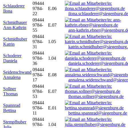
09444
Schlauderer
9784-
E.06
Ilona
22
ilona.schlauderer@siegenburg.d
09444
Schmidbauer
9784-
E.07
Ann-Kathrin
55
ann-kathrin.ebner@siegenburg.d
09444
Schmidhuber
9784-
1.05
Katrin
31
katrin.schmidhuber@siegenburg
09444
Schoderer
9784-
1.04
Daniela
36
daniela.schoderer@siegenburg.d
09444
Seidenschwand
9784-
E.08
Annalena
17
annalena.seidenschwand@siegen
09444
Sollner
9784-
E.07
Thomas
53
thomas.sollner@siegenburg.de
09444
Spannrad
9784-
E.01
Bettina
11
bettina.spannrad@siegenburg.de
09444
Stempfhuber
9784-
1.04
Julia