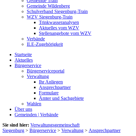
Gemeinde Train
Gemeinde Wildenberg
Schulverband Siegenburg-Train
WZV Siegenburg-Train
Trinkwasseranalysen
Aktuelles vom WZV
Stellenangebote vom WZV
Verbände
ILE-Zugehörigkeit
Startseite
Aktuelles
Bürgerservice
Bürgerserviceportal
Verwaltung
Ihr Anliegen
Ansprechpartner
Formulare
Ämter und Sachgebiete
Wahlen
Über uns
Gemeinden | Verbände
Sie sind hier:
Verwaltungsgemeinschaft
Siegenburg
>
Bürgerservice
>
Verwaltung
>
Ansprechpartner