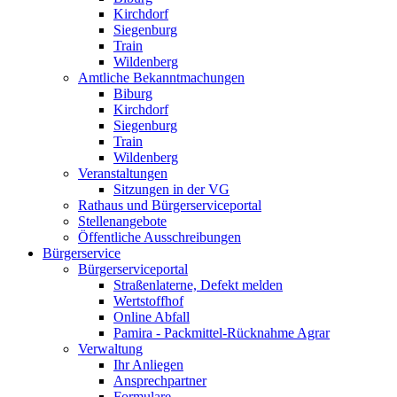
Kirchdorf
Siegenburg
Train
Wildenberg
Amtliche Bekanntmachungen
Biburg
Kirchdorf
Siegenburg
Train
Wildenberg
Veranstaltungen
Sitzungen in der VG
Rathaus und Bürgerserviceportal
Stellenangebote
Öffentliche Ausschreibungen
Bürgerservice
Bürgerserviceportal
Straßenlaterne, Defekt melden
Wertstoffhof
Online Abfall
Pamira - Packmittel-Rücknahme Agrar
Verwaltung
Ihr Anliegen
Ansprechpartner
Formulare