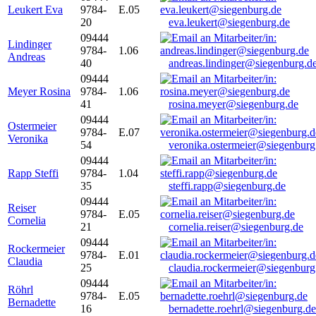
Leukert Eva
9784-
E.05
20
eva.leukert@siegenburg.de
09444
Lindinger
9784-
1.06
Andreas
40
andreas.lindinger@siegenburg.d
09444
Meyer Rosina
9784-
1.06
41
rosina.meyer@siegenburg.de
09444
Ostermeier
9784-
E.07
Veronika
54
veronika.ostermeier@siegenburg
09444
Rapp Steffi
9784-
1.04
35
steffi.rapp@siegenburg.de
09444
Reiser
9784-
E.05
Cornelia
21
cornelia.reiser@siegenburg.de
09444
Rockermeier
9784-
E.01
Claudia
25
claudia.rockermeier@siegenburg
09444
Röhrl
9784-
E.05
Bernadette
16
bernadette.roehrl@siegenburg.de