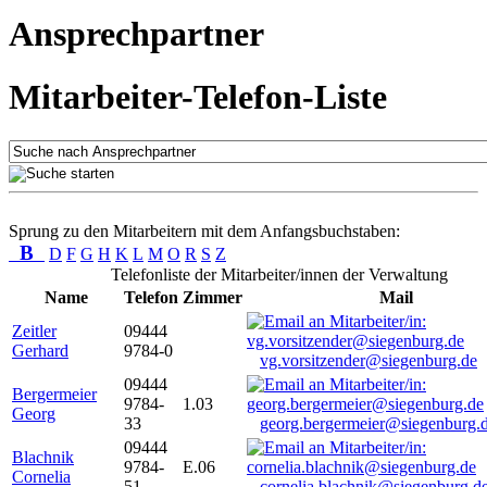
Ansprechpartner
Mitarbeiter-Telefon-Liste
Sprung zu den Mitarbeitern mit dem Anfangsbuchstaben:
B
D
F
G
H
K
L
M
O
R
S
Z
Telefonliste der Mitarbeiter/innen der Verwaltung
Name
Telefon
Zimmer
Mail
Zeitler
09444
Gerhard
9784-0
vg.vorsitzender@siegenburg.de
09444
Bergermeier
9784-
1.03
Georg
33
georg.bergermeier@siegenburg.
09444
Blachnik
9784-
E.06
Cornelia
51
cornelia.blachnik@siegenburg.d