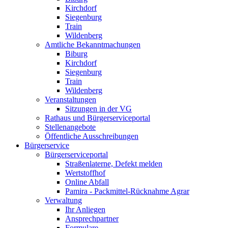
Kirchdorf
Siegenburg
Train
Wildenberg
Amtliche Bekanntmachungen
Biburg
Kirchdorf
Siegenburg
Train
Wildenberg
Veranstaltungen
Sitzungen in der VG
Rathaus und Bürgerserviceportal
Stellenangebote
Öffentliche Ausschreibungen
Bürgerservice
Bürgerserviceportal
Straßenlaterne, Defekt melden
Wertstoffhof
Online Abfall
Pamira - Packmittel-Rücknahme Agrar
Verwaltung
Ihr Anliegen
Ansprechpartner
Formulare