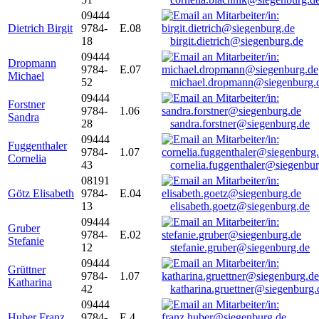
09444
Dietrich Birgit
9784-
E.08
18
birgit.dietrich@siegenburg.de
09444
Dropmann
9784-
E.07
Michael
52
michael.dropmann@siegenburg.
09444
Forstner
9784-
1.06
Sandra
28
sandra.forstner@siegenburg.de
09444
Fuggenthaler
9784-
1.07
Cornelia
43
cornelia.fuggenthaler@siegenbu
08191
Götz Elisabeth
9784-
E.04
13
elisabeth.goetz@siegenburg.de
09444
Gruber
9784-
E.02
Stefanie
12
stefanie.gruber@siegenburg.de
09444
Grüttner
9784-
1.07
Katharina
42
katharina.gruettner@siegenburg.
09444
Huber Franz
9784-
E 4