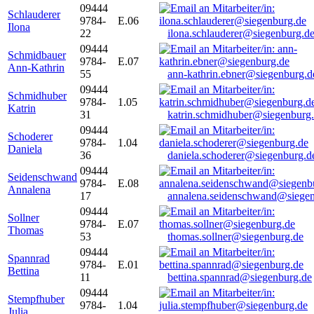
09444
Schlauderer
9784-
E.06
Ilona
22
ilona.schlauderer@siegenburg.d
09444
Schmidbauer
9784-
E.07
Ann-Kathrin
55
ann-kathrin.ebner@siegenburg.d
09444
Schmidhuber
9784-
1.05
Katrin
31
katrin.schmidhuber@siegenburg
09444
Schoderer
9784-
1.04
Daniela
36
daniela.schoderer@siegenburg.d
09444
Seidenschwand
9784-
E.08
Annalena
17
annalena.seidenschwand@siegen
09444
Sollner
9784-
E.07
Thomas
53
thomas.sollner@siegenburg.de
09444
Spannrad
9784-
E.01
Bettina
11
bettina.spannrad@siegenburg.de
09444
Stempfhuber
9784-
1.04
Julia