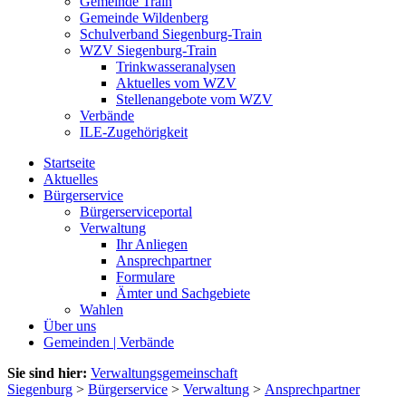
Gemeinde Train
Gemeinde Wildenberg
Schulverband Siegenburg-Train
WZV Siegenburg-Train
Trinkwasseranalysen
Aktuelles vom WZV
Stellenangebote vom WZV
Verbände
ILE-Zugehörigkeit
Startseite
Aktuelles
Bürgerservice
Bürgerserviceportal
Verwaltung
Ihr Anliegen
Ansprechpartner
Formulare
Ämter und Sachgebiete
Wahlen
Über uns
Gemeinden | Verbände
Sie sind hier:
Verwaltungsgemeinschaft
Siegenburg
>
Bürgerservice
>
Verwaltung
>
Ansprechpartner