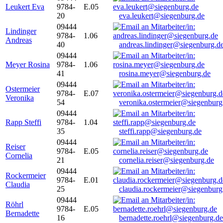
Leukert Eva
9784-
E.05
20
eva.leukert@siegenburg.de
09444
Lindinger
9784-
1.06
Andreas
40
andreas.lindinger@siegenburg.d
09444
Meyer Rosina
9784-
1.06
41
rosina.meyer@siegenburg.de
09444
Ostermeier
9784-
E.07
Veronika
54
veronika.ostermeier@siegenburg
09444
Rapp Steffi
9784-
1.04
35
steffi.rapp@siegenburg.de
09444
Reiser
9784-
E.05
Cornelia
21
cornelia.reiser@siegenburg.de
09444
Rockermeier
9784-
E.01
Claudia
25
claudia.rockermeier@siegenburg
09444
Röhrl
9784-
E.05
Bernadette
16
bernadette.roehrl@siegenburg.de