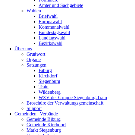
Ämter und Sachgebiete
Wahlen
Briefwahl
Europawahl
Kommunalwahl
Bundestagswahl
Landtagswahl
Bezirkswahl
Über uns
Grußwort
Organe
Satzungen
Biburg
Kirchdorf
Siegenburg
Train
Wildenberg
WZV der Gruppe Siegenburg-Train
Broschüre der Verwaltungsgemeinschaft
Support
Gemeinden | Verbände
Gemeinde Biburg
Gemeinde Kirchdorf
Markt Siegenburg