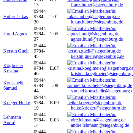
13
franz.huber@siegenburg.de
09444
Huber Lukas
9784-
1.01
30
lukas.huber@siegenburg.de
09444
Hund Agnes
9784-
1.05
37
agnes.hund@siegenburg.de
09444
Kerstin Gueli
9784-
45
kerstin.gueli@siegenbrug.de
09444
Köglmeier
9784-
E.07
Kristina
46
kristina.koeglmeier@siegenburg
09444
Konschelle
9784-
1.08
Samuel
44
samuel.konschelle@siegenburg.
09444
Krieger Heike
9784-
E.09
19
heike.krieger@siegenburg.de
09444
Lehmann
9784-
E.03
André
14
andre.lehmann@siegenburg.de
09444