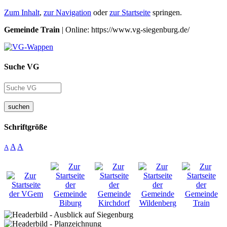
Zum Inhalt
,
zur Navigation
oder
zur Startseite
springen.
Gemeinde Train
| Online: https://www.vg-siegenburg.de/
Suche VG
suchen
Schriftgröße
A
A
A