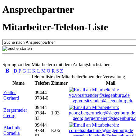
Ansprechpartner
Mitarbeiter-Telefon-Liste
Sprung zu den Mitarbeitern mit dem Anfangsbuchstaben:
B
D
F
G
H
K
L
M
O
R
S
Z
Telefonliste der Mitarbeiter/innen der Verwaltung
Name
Telefon
Zimmer
Mail
Zeitler
09444
Gerhard
9784-0
vg.vorsitzender@siegenburg.de
09444
Bergermeier
9784-
1.03
Georg
33
georg.bergermeier@siegenburg.
09444
Blachnik
9784-
E.06
Cornelia
51
cornelia.blachnik@siegenburg.d