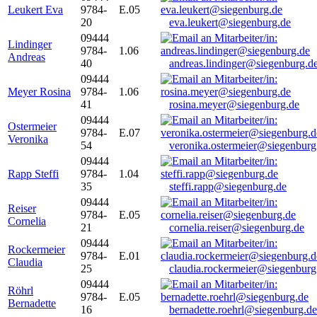
Leukert Eva
9784-
E.05
20
eva.leukert@siegenburg.de
09444
Lindinger
9784-
1.06
Andreas
40
andreas.lindinger@siegenburg.d
09444
Meyer Rosina
9784-
1.06
41
rosina.meyer@siegenburg.de
09444
Ostermeier
9784-
E.07
Veronika
54
veronika.ostermeier@siegenburg
09444
Rapp Steffi
9784-
1.04
35
steffi.rapp@siegenburg.de
09444
Reiser
9784-
E.05
Cornelia
21
cornelia.reiser@siegenburg.de
09444
Rockermeier
9784-
E.01
Claudia
25
claudia.rockermeier@siegenburg
09444
Röhrl
9784-
E.05
Bernadette
16
bernadette.roehrl@siegenburg.de