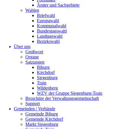
Ämter und Sachgebiete
Wahlen
Briefwahl
Europawahl
Kommunalwahl
Bundestagswahl
Landtagswahl
Bezirkswahl
Über uns
Grußwort
Organe
Satzungen
Biburg
Kirchdorf
Siegenburg
Train
Wildenberg
WZV der Gruppe Siegenburg-Train
Broschüre der Verwaltungsgemeinschaft
Support
Gemeinden | Verbände
Gemeinde Biburg
Gemeinde Kirchdorf
Markt Siegenburg