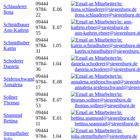
09444
Schlauderer
9784-
E.06
Ilona
22
ilona.schlauderer@siegenburg.d
09444
Schmidbauer
9784-
E.07
Ann-Kathrin
55
ann-kathrin.ebner@siegenburg.d
09444
Schmidhuber
9784-
1.05
Katrin
31
katrin.schmidhuber@siegenburg
09444
Schoderer
9784-
1.04
Daniela
36
daniela.schoderer@siegenburg.d
09444
Seidenschwand
9784-
E.08
Annalena
17
annalena.seidenschwand@siegen
09444
Sollner
9784-
E.07
Thomas
53
thomas.sollner@siegenburg.de
09444
Spannrad
9784-
E.01
Bettina
11
bettina.spannrad@siegenburg.de
09444
Stempfhuber
9784-
1.04
Julia