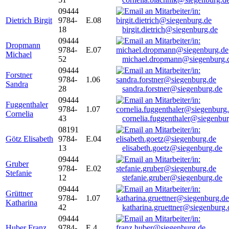
09444
Dietrich Birgit
9784-
E.08
18
birgit.dietrich@siegenburg.de
09444
Dropmann
9784-
E.07
Michael
52
michael.dropmann@siegenburg.
09444
Forstner
9784-
1.06
Sandra
28
sandra.forstner@siegenburg.de
09444
Fuggenthaler
9784-
1.07
Cornelia
43
cornelia.fuggenthaler@siegenbu
08191
Götz Elisabeth
9784-
E.04
13
elisabeth.goetz@siegenburg.de
09444
Gruber
9784-
E.02
Stefanie
12
stefanie.gruber@siegenburg.de
09444
Grüttner
9784-
1.07
Katharina
42
katharina.gruettner@siegenburg.
09444
Huber Franz
9784-
E 4