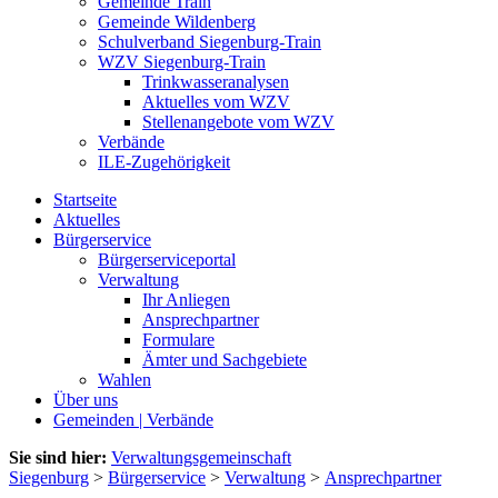
Gemeinde Train
Gemeinde Wildenberg
Schulverband Siegenburg-Train
WZV Siegenburg-Train
Trinkwasseranalysen
Aktuelles vom WZV
Stellenangebote vom WZV
Verbände
ILE-Zugehörigkeit
Startseite
Aktuelles
Bürgerservice
Bürgerserviceportal
Verwaltung
Ihr Anliegen
Ansprechpartner
Formulare
Ämter und Sachgebiete
Wahlen
Über uns
Gemeinden | Verbände
Sie sind hier:
Verwaltungsgemeinschaft
Siegenburg
>
Bürgerservice
>
Verwaltung
>
Ansprechpartner