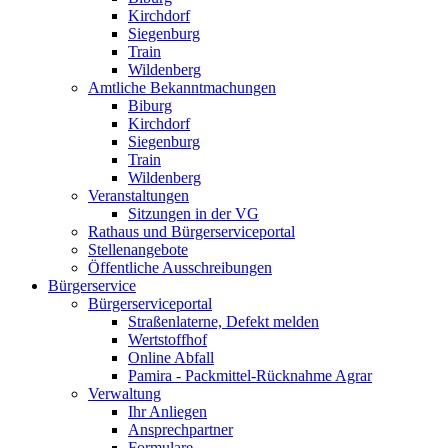
Kirchdorf
Siegenburg
Train
Wildenberg
Amtliche Bekanntmachungen
Biburg
Kirchdorf
Siegenburg
Train
Wildenberg
Veranstaltungen
Sitzungen in der VG
Rathaus und Bürgerserviceportal
Stellenangebote
Öffentliche Ausschreibungen
Bürgerservice
Bürgerserviceportal
Straßenlaterne, Defekt melden
Wertstoffhof
Online Abfall
Pamira - Packmittel-Rücknahme Agrar
Verwaltung
Ihr Anliegen
Ansprechpartner
Formulare