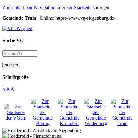
Zum Inhalt
,
zur Navigation
oder
zur Startseite
springen.
Gemeinde Train
| Online: https://www.vg-siegenburg.de/
Suche VG
suchen
Schriftgröße
A
A
A