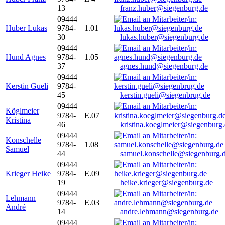
13
franz.huber@siegenburg.de
09444
Huber Lukas
9784-
1.01
30
lukas.huber@siegenburg.de
09444
Hund Agnes
9784-
1.05
37
agnes.hund@siegenburg.de
09444
Kerstin Gueli
9784-
45
kerstin.gueli@siegenbrug.de
09444
Köglmeier
9784-
E.07
Kristina
46
kristina.koeglmeier@siegenburg
09444
Konschelle
9784-
1.08
Samuel
44
samuel.konschelle@siegenburg.
09444
Krieger Heike
9784-
E.09
19
heike.krieger@siegenburg.de
09444
Lehmann
9784-
E.03
André
14
andre.lehmann@siegenburg.de
09444