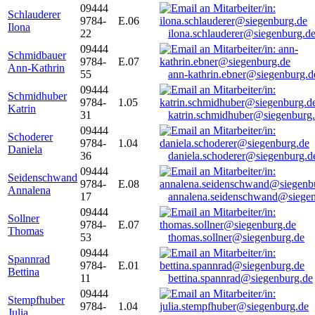
09444
Schlauderer
9784-
E.06
Ilona
22
ilona.schlauderer@siegenburg.d
09444
Schmidbauer
9784-
E.07
Ann-Kathrin
55
ann-kathrin.ebner@siegenburg.d
09444
Schmidhuber
9784-
1.05
Katrin
31
katrin.schmidhuber@siegenburg
09444
Schoderer
9784-
1.04
Daniela
36
daniela.schoderer@siegenburg.d
09444
Seidenschwand
9784-
E.08
Annalena
17
annalena.seidenschwand@siegen
09444
Sollner
9784-
E.07
Thomas
53
thomas.sollner@siegenburg.de
09444
Spannrad
9784-
E.01
Bettina
11
bettina.spannrad@siegenburg.de
09444
Stempfhuber
9784-
1.04
Julia