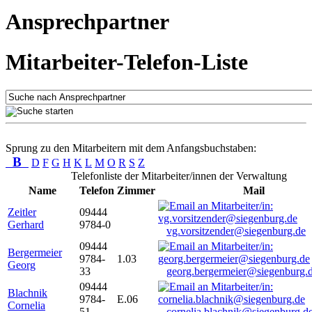
Ansprechpartner
Mitarbeiter-Telefon-Liste
Sprung zu den Mitarbeitern mit dem Anfangsbuchstaben:
B
D
F
G
H
K
L
M
O
R
S
Z
Telefonliste der Mitarbeiter/innen der Verwaltung
Name
Telefon
Zimmer
Mail
Zeitler
09444
Gerhard
9784-0
vg.vorsitzender@siegenburg.de
09444
Bergermeier
9784-
1.03
Georg
33
georg.bergermeier@siegenburg.
09444
Blachnik
9784-
E.06
Cornelia
51
cornelia.blachnik@siegenburg.d