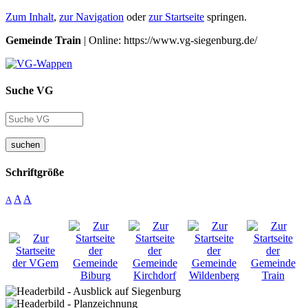
Zum Inhalt
,
zur Navigation
oder
zur Startseite
springen.
Gemeinde Train
| Online: https://www.vg-siegenburg.de/
Suche VG
suchen
Schriftgröße
A
A
A