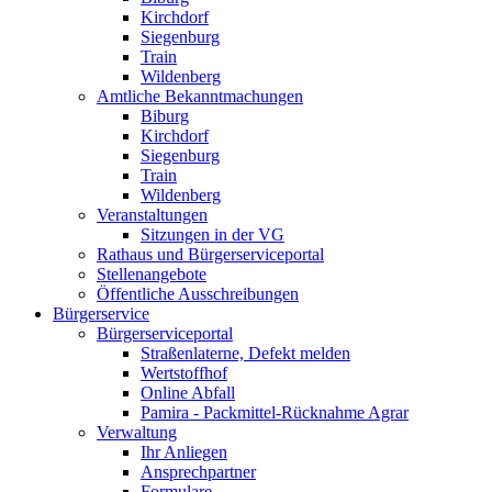
Kirchdorf
Siegenburg
Train
Wildenberg
Amtliche Bekanntmachungen
Biburg
Kirchdorf
Siegenburg
Train
Wildenberg
Veranstaltungen
Sitzungen in der VG
Rathaus und Bürgerserviceportal
Stellenangebote
Öffentliche Ausschreibungen
Bürgerservice
Bürgerserviceportal
Straßenlaterne, Defekt melden
Wertstoffhof
Online Abfall
Pamira - Packmittel-Rücknahme Agrar
Verwaltung
Ihr Anliegen
Ansprechpartner
Formulare