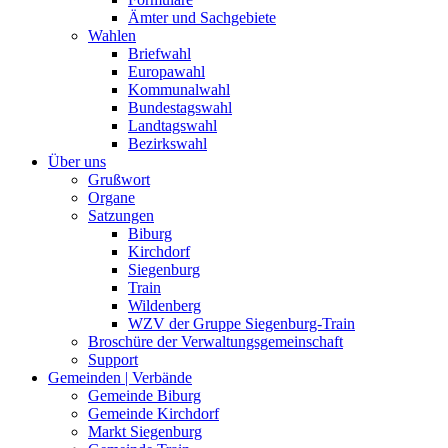
Ämter und Sachgebiete
Wahlen
Briefwahl
Europawahl
Kommunalwahl
Bundestagswahl
Landtagswahl
Bezirkswahl
Über uns
Grußwort
Organe
Satzungen
Biburg
Kirchdorf
Siegenburg
Train
Wildenberg
WZV der Gruppe Siegenburg-Train
Broschüre der Verwaltungsgemeinschaft
Support
Gemeinden | Verbände
Gemeinde Biburg
Gemeinde Kirchdorf
Markt Siegenburg