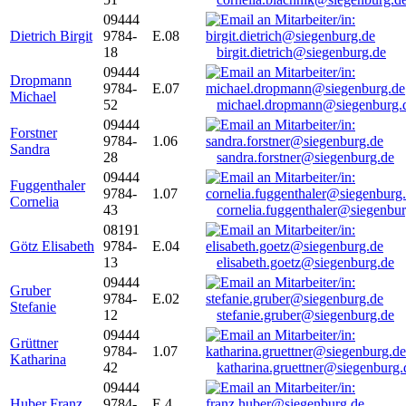
09444
Dietrich Birgit
9784-
E.08
18
birgit.dietrich@siegenburg.de
09444
Dropmann
9784-
E.07
Michael
52
michael.dropmann@siegenburg.
09444
Forstner
9784-
1.06
Sandra
28
sandra.forstner@siegenburg.de
09444
Fuggenthaler
9784-
1.07
Cornelia
43
cornelia.fuggenthaler@siegenbu
08191
Götz Elisabeth
9784-
E.04
13
elisabeth.goetz@siegenburg.de
09444
Gruber
9784-
E.02
Stefanie
12
stefanie.gruber@siegenburg.de
09444
Grüttner
9784-
1.07
Katharina
42
katharina.gruettner@siegenburg.
09444
Huber Franz
9784-
E 4