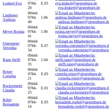
Leukert Eva
9784-
E.05
20
eva.leukert@siegenburg.de
09444
Lindinger
9784-
1.06
Andreas
40
andreas.lindinger@siegenburg.d
09444
Meyer Rosina
9784-
1.06
41
rosina.meyer@siegenburg.de
09444
Ostermeier
9784-
E.07
Veronika
54
veronika.ostermeier@siegenburg
09444
Rapp Steffi
9784-
1.04
35
steffi.rapp@siegenburg.de
09444
Reiser
9784-
E.05
Cornelia
21
cornelia.reiser@siegenburg.de
09444
Rockermeier
9784-
E.01
Claudia
25
claudia.rockermeier@siegenburg
09444
Röhrl
9784-
E.05
Bernadette
16
bernadette.roehrl@siegenburg.de