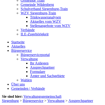
Gemeinde Train
Gemeinde Wildenberg
Schulverband Siegenburg-Train
WZV Siegenburg-Train
Trinkwasseranalysen
Aktuelles vom WZV
Stellenangebote vom WZV
Verbände
ILE-Zugehörigkeit
Startseite
Aktuelles
Bürgerservice
Bürgerserviceportal
Verwaltung
Ihr Anliegen
Ansprechpartner
Formulare
Ämter und Sachgebiete
Wahlen
Über uns
Gemeinden | Verbände
Sie sind hier:
Verwaltungsgemeinschaft
Siegenburg
>
Bürgerservice
>
Verwaltung
>
Ansprechpartner