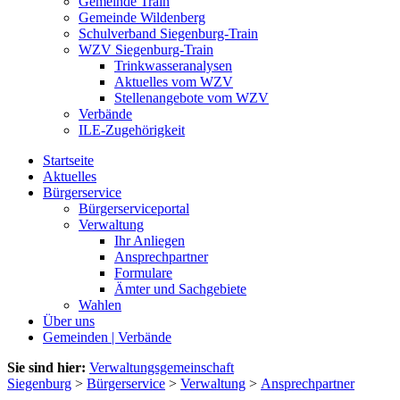
Gemeinde Train
Gemeinde Wildenberg
Schulverband Siegenburg-Train
WZV Siegenburg-Train
Trinkwasseranalysen
Aktuelles vom WZV
Stellenangebote vom WZV
Verbände
ILE-Zugehörigkeit
Startseite
Aktuelles
Bürgerservice
Bürgerserviceportal
Verwaltung
Ihr Anliegen
Ansprechpartner
Formulare
Ämter und Sachgebiete
Wahlen
Über uns
Gemeinden | Verbände
Sie sind hier:
Verwaltungsgemeinschaft
Siegenburg
>
Bürgerservice
>
Verwaltung
>
Ansprechpartner