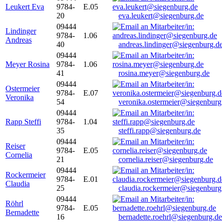
Leukert Eva
9784-
E.05
20
eva.leukert@siegenburg.de
09444
Lindinger
9784-
1.06
Andreas
40
andreas.lindinger@siegenburg.d
09444
Meyer Rosina
9784-
1.06
41
rosina.meyer@siegenburg.de
09444
Ostermeier
9784-
E.07
Veronika
54
veronika.ostermeier@siegenburg
09444
Rapp Steffi
9784-
1.04
35
steffi.rapp@siegenburg.de
09444
Reiser
9784-
E.05
Cornelia
21
cornelia.reiser@siegenburg.de
09444
Rockermeier
9784-
E.01
Claudia
25
claudia.rockermeier@siegenburg
09444
Röhrl
9784-
E.05
Bernadette
16
bernadette.roehrl@siegenburg.de