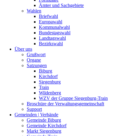
Ämter und Sachgebiete
Wahlen
Briefwahl
Europawahl
Kommunalwahl
Bundestagswahl
Landtagswahl
Bezirkswahl
Über uns
Grußwort
Organe
Satzungen
Biburg
Kirchdorf
Siegenburg
Train
Wildenberg
WZV der Gruppe Siegenburg-Train
Broschüre der Verwaltungsgemeinschaft
Support
Gemeinden | Verbände
Gemeinde Biburg
Gemeinde Kirchdorf
Markt Siegenburg