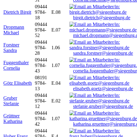
09444
Dietrich Birgit
9784-
E.08
18
birgit.dietrich@siegenburg.de
09444
Dropmann
9784-
E.07
Michael
52
michael.dropmann@siegenburg.
09444
Forstner
9784-
1.06
Sandra
28
sandra.forstner@siegenburg.de
09444
Fuggenthaler
9784-
1.07
Cornelia
43
cornelia.fuggenthaler@siegenbu
08191
Götz Elisabeth
9784-
E.04
13
elisabeth.goetz@siegenburg.de
09444
Gruber
9784-
E.02
Stefanie
12
stefanie.gruber@siegenburg.de
09444
Grüttner
9784-
1.07
Katharina
42
katharina.gruettner@siegenburg.
09444
Huber Franz
9784-
E 4