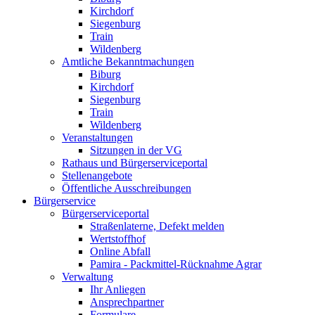
Kirchdorf
Siegenburg
Train
Wildenberg
Amtliche Bekanntmachungen
Biburg
Kirchdorf
Siegenburg
Train
Wildenberg
Veranstaltungen
Sitzungen in der VG
Rathaus und Bürgerserviceportal
Stellenangebote
Öffentliche Ausschreibungen
Bürgerservice
Bürgerserviceportal
Straßenlaterne, Defekt melden
Wertstoffhof
Online Abfall
Pamira - Packmittel-Rücknahme Agrar
Verwaltung
Ihr Anliegen
Ansprechpartner
Formulare