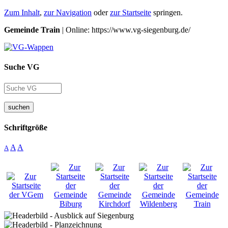
Zum Inhalt
,
zur Navigation
oder
zur Startseite
springen.
Gemeinde Train
| Online: https://www.vg-siegenburg.de/
Suche VG
suchen
Schriftgröße
A
A
A