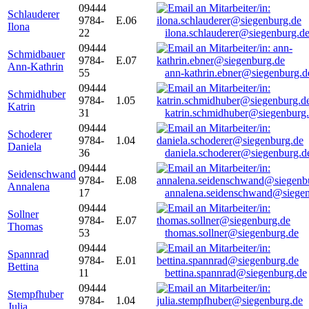
09444
Schlauderer
9784-
E.06
Ilona
22
ilona.schlauderer@siegenburg.d
09444
Schmidbauer
9784-
E.07
Ann-Kathrin
55
ann-kathrin.ebner@siegenburg.d
09444
Schmidhuber
9784-
1.05
Katrin
31
katrin.schmidhuber@siegenburg
09444
Schoderer
9784-
1.04
Daniela
36
daniela.schoderer@siegenburg.d
09444
Seidenschwand
9784-
E.08
Annalena
17
annalena.seidenschwand@siegen
09444
Sollner
9784-
E.07
Thomas
53
thomas.sollner@siegenburg.de
09444
Spannrad
9784-
E.01
Bettina
11
bettina.spannrad@siegenburg.de
09444
Stempfhuber
9784-
1.04
Julia