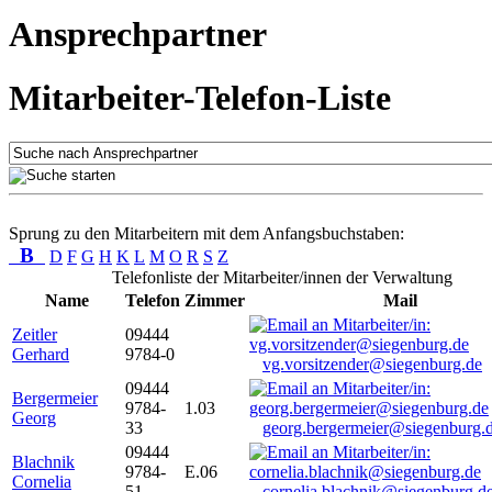
Ansprechpartner
Mitarbeiter-Telefon-Liste
Sprung zu den Mitarbeitern mit dem Anfangsbuchstaben:
B
D
F
G
H
K
L
M
O
R
S
Z
Telefonliste der Mitarbeiter/innen der Verwaltung
Name
Telefon
Zimmer
Mail
Zeitler
09444
Gerhard
9784-0
vg.vorsitzender@siegenburg.de
09444
Bergermeier
9784-
1.03
Georg
33
georg.bergermeier@siegenburg.
09444
Blachnik
9784-
E.06
Cornelia
51
cornelia.blachnik@siegenburg.d