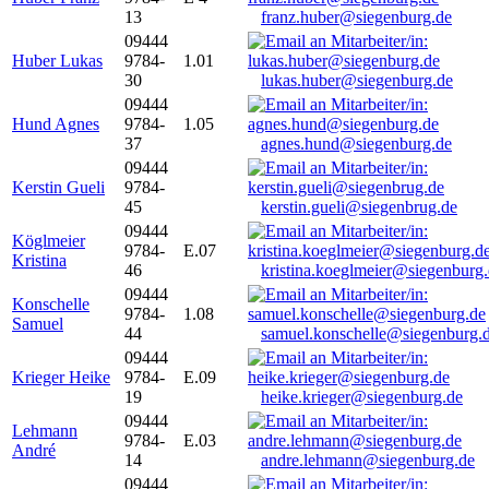
13
franz.huber@siegenburg.de
09444
Huber Lukas
9784-
1.01
30
lukas.huber@siegenburg.de
09444
Hund Agnes
9784-
1.05
37
agnes.hund@siegenburg.de
09444
Kerstin Gueli
9784-
45
kerstin.gueli@siegenbrug.de
09444
Köglmeier
9784-
E.07
Kristina
46
kristina.koeglmeier@siegenburg
09444
Konschelle
9784-
1.08
Samuel
44
samuel.konschelle@siegenburg.
09444
Krieger Heike
9784-
E.09
19
heike.krieger@siegenburg.de
09444
Lehmann
9784-
E.03
André
14
andre.lehmann@siegenburg.de
09444