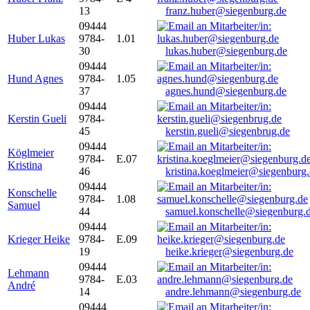
13
franz.huber@siegenburg.de
09444
Huber Lukas
9784-
1.01
30
lukas.huber@siegenburg.de
09444
Hund Agnes
9784-
1.05
37
agnes.hund@siegenburg.de
09444
Kerstin Gueli
9784-
45
kerstin.gueli@siegenbrug.de
09444
Köglmeier
9784-
E.07
Kristina
46
kristina.koeglmeier@siegenburg
09444
Konschelle
9784-
1.08
Samuel
44
samuel.konschelle@siegenburg.
09444
Krieger Heike
9784-
E.09
19
heike.krieger@siegenburg.de
09444
Lehmann
9784-
E.03
André
14
andre.lehmann@siegenburg.de
09444