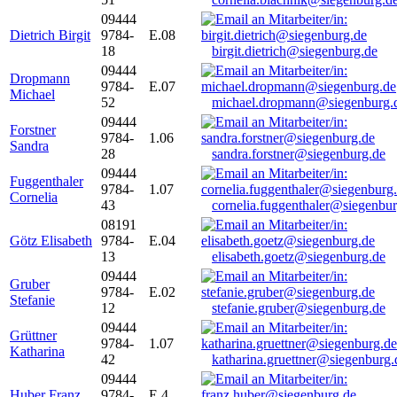
09444
Dietrich Birgit
9784-
E.08
18
birgit.dietrich@siegenburg.de
09444
Dropmann
9784-
E.07
Michael
52
michael.dropmann@siegenburg.
09444
Forstner
9784-
1.06
Sandra
28
sandra.forstner@siegenburg.de
09444
Fuggenthaler
9784-
1.07
Cornelia
43
cornelia.fuggenthaler@siegenbu
08191
Götz Elisabeth
9784-
E.04
13
elisabeth.goetz@siegenburg.de
09444
Gruber
9784-
E.02
Stefanie
12
stefanie.gruber@siegenburg.de
09444
Grüttner
9784-
1.07
Katharina
42
katharina.gruettner@siegenburg.
09444
Huber Franz
9784-
E 4