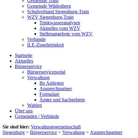
Gemeinde Train
Gemeinde Wildenberg
Schulverband Siegenburg-Train
WZV Siegenburg-Train
Trinkwasseranalysen
Aktuelles vom WZV
Stellenangebote vom WZV
Verbände
ILE-Zugehörigkeit
Startseite
Aktuelles
Bürgerservice
Bürgerserviceportal
Verwaltung
Ihr Anliegen
Ansprechpartner
Formulare
Ämter und Sachgebiete
Wahlen
Über uns
Gemeinden | Verbände
Sie sind hier:
Verwaltungsgemeinschaft
Siegenburg
>
Bürgerservice
>
Verwaltung
>
Ansprechpartner