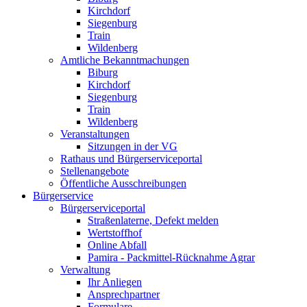
Kirchdorf
Siegenburg
Train
Wildenberg
Amtliche Bekanntmachungen
Biburg
Kirchdorf
Siegenburg
Train
Wildenberg
Veranstaltungen
Sitzungen in der VG
Rathaus und Bürgerserviceportal
Stellenangebote
Öffentliche Ausschreibungen
Bürgerservice
Bürgerserviceportal
Straßenlaterne, Defekt melden
Wertstoffhof
Online Abfall
Pamira - Packmittel-Rücknahme Agrar
Verwaltung
Ihr Anliegen
Ansprechpartner
Formulare