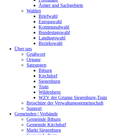
Ämter und Sachgebiete
Wahlen
Briefwahl
Europawahl
Kommunalwahl
Bundestagswahl
Landtagswahl
Bezirkswahl
Über uns
Grußwort
Organe
Satzungen
Biburg
Kirchdorf
Siegenburg
Train
Wildenberg
WZV der Gruppe Siegenburg-Train
Broschüre der Verwaltungsgemeinschaft
Support
Gemeinden | Verbände
Gemeinde Biburg
Gemeinde Kirchdorf
Markt Siegenburg