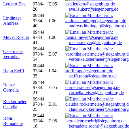
Leukert Eva
9784-
E.05
20
eva.leukert@siegenburg.de
09444
Lindinger
9784-
1.06
Andreas
40
andreas.lindinger@siegenburg.d
09444
Meyer Rosina
9784-
1.06
41
rosina.meyer@siegenburg.de
09444
Ostermeier
9784-
E.07
Veronika
54
veronika.ostermeier@siegenburg
09444
Rapp Steffi
9784-
1.04
35
steffi.rapp@siegenburg.de
09444
Reiser
9784-
E.05
Cornelia
21
cornelia.reiser@siegenburg.de
09444
Rockermeier
9784-
E.01
Claudia
25
claudia.rockermeier@siegenburg
09444
Röhrl
9784-
E.05
Bernadette
16
bernadette.roehrl@siegenburg.de