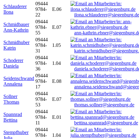
09444
Schlauderer
9784-
E.06
Ilona
22
ilona.schlauderer@siegenburg.d
09444
Schmidbauer
9784-
E.07
Ann-Kathrin
55
ann-kathrin.ebner@siegenburg.d
09444
Schmidhuber
9784-
1.05
Katrin
31
katrin.schmidhuber@siegenburg
09444
Schoderer
9784-
1.04
Daniela
36
daniela.schoderer@siegenburg.d
09444
Seidenschwand
9784-
E.08
Annalena
17
annalena.seidenschwand@siegen
09444
Sollner
9784-
E.07
Thomas
53
thomas.sollner@siegenburg.de
09444
Spannrad
9784-
E.01
Bettina
11
bettina.spannrad@siegenburg.de
09444
Stempfhuber
9784-
1.04
Julia