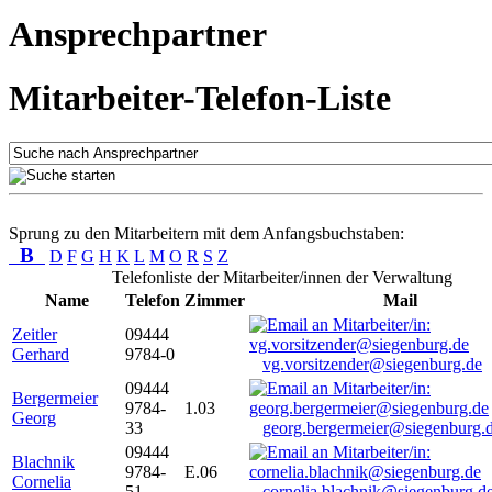
Ansprechpartner
Mitarbeiter-Telefon-Liste
Sprung zu den Mitarbeitern mit dem Anfangsbuchstaben:
B
D
F
G
H
K
L
M
O
R
S
Z
Telefonliste der Mitarbeiter/innen der Verwaltung
Name
Telefon
Zimmer
Mail
Zeitler
09444
Gerhard
9784-0
vg.vorsitzender@siegenburg.de
09444
Bergermeier
9784-
1.03
Georg
33
georg.bergermeier@siegenburg.
09444
Blachnik
9784-
E.06
Cornelia
51
cornelia.blachnik@siegenburg.d