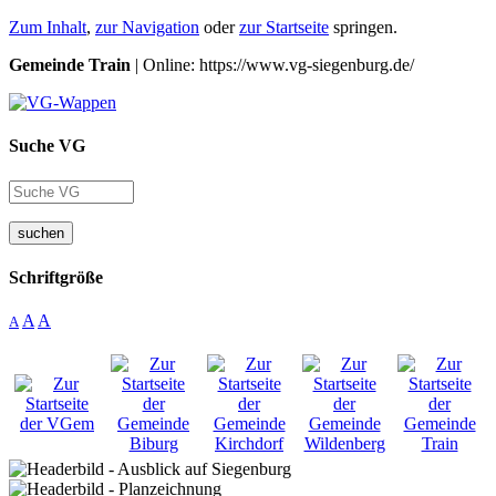
Zum Inhalt
,
zur Navigation
oder
zur Startseite
springen.
Gemeinde Train
| Online: https://www.vg-siegenburg.de/
Suche VG
suchen
Schriftgröße
A
A
A