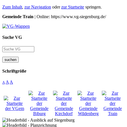
Zum Inhalt
,
zur Navigation
oder
zur Startseite
springen.
Gemeinde Train
| Online: https://www.vg-siegenburg.de/
Suche VG
suchen
Schriftgröße
A
A
A