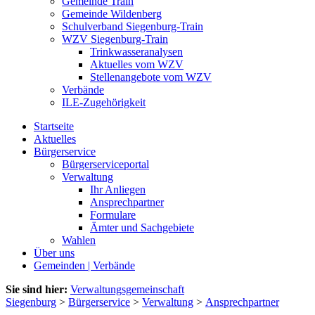
Gemeinde Train
Gemeinde Wildenberg
Schulverband Siegenburg-Train
WZV Siegenburg-Train
Trinkwasseranalysen
Aktuelles vom WZV
Stellenangebote vom WZV
Verbände
ILE-Zugehörigkeit
Startseite
Aktuelles
Bürgerservice
Bürgerserviceportal
Verwaltung
Ihr Anliegen
Ansprechpartner
Formulare
Ämter und Sachgebiete
Wahlen
Über uns
Gemeinden | Verbände
Sie sind hier:
Verwaltungsgemeinschaft
Siegenburg
>
Bürgerservice
>
Verwaltung
>
Ansprechpartner