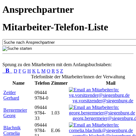
Ansprechpartner
Mitarbeiter-Telefon-Liste
Sprung zu den Mitarbeitern mit dem Anfangsbuchstaben:
B
D
F
G
H
K
L
M
O
R
S
Z
Telefonliste der Mitarbeiter/innen der Verwaltung
Name
Telefon
Zimmer
Mail
Zeitler
09444
Gerhard
9784-0
vg.vorsitzender@siegenburg.de
09444
Bergermeier
9784-
1.03
Georg
33
georg.bergermeier@siegenburg.
09444
Blachnik
9784-
E.06
Cornelia
51
cornelia.blachnik@siegenburg.d