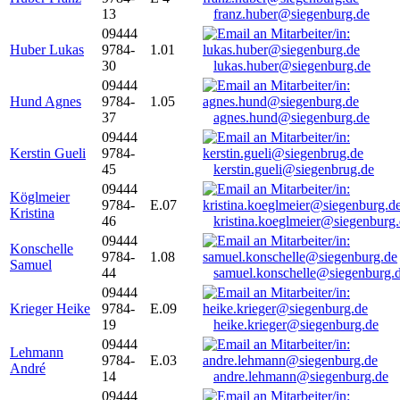
13
franz.huber@siegenburg.de
09444
Huber Lukas
9784-
1.01
30
lukas.huber@siegenburg.de
09444
Hund Agnes
9784-
1.05
37
agnes.hund@siegenburg.de
09444
Kerstin Gueli
9784-
45
kerstin.gueli@siegenbrug.de
09444
Köglmeier
9784-
E.07
Kristina
46
kristina.koeglmeier@siegenburg
09444
Konschelle
9784-
1.08
Samuel
44
samuel.konschelle@siegenburg.
09444
Krieger Heike
9784-
E.09
19
heike.krieger@siegenburg.de
09444
Lehmann
9784-
E.03
André
14
andre.lehmann@siegenburg.de
09444