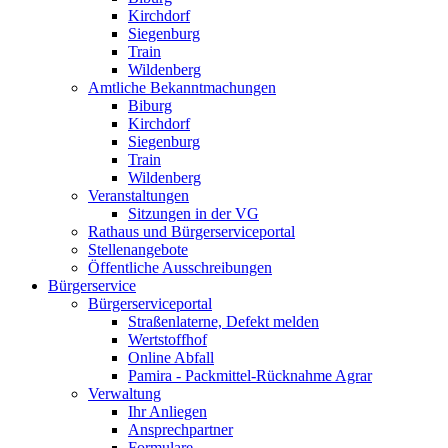
Kirchdorf
Siegenburg
Train
Wildenberg
Amtliche Bekanntmachungen
Biburg
Kirchdorf
Siegenburg
Train
Wildenberg
Veranstaltungen
Sitzungen in der VG
Rathaus und Bürgerserviceportal
Stellenangebote
Öffentliche Ausschreibungen
Bürgerservice
Bürgerserviceportal
Straßenlaterne, Defekt melden
Wertstoffhof
Online Abfall
Pamira - Packmittel-Rücknahme Agrar
Verwaltung
Ihr Anliegen
Ansprechpartner
Formulare