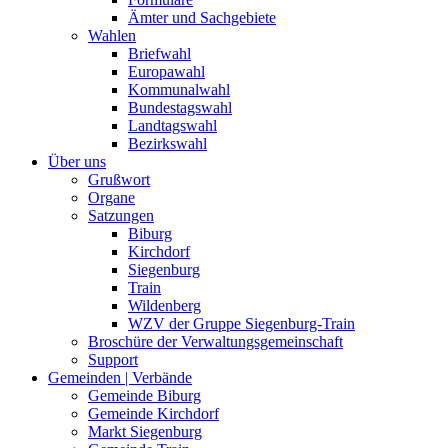
Ämter und Sachgebiete
Wahlen
Briefwahl
Europawahl
Kommunalwahl
Bundestagswahl
Landtagswahl
Bezirkswahl
Über uns
Grußwort
Organe
Satzungen
Biburg
Kirchdorf
Siegenburg
Train
Wildenberg
WZV der Gruppe Siegenburg-Train
Broschüre der Verwaltungsgemeinschaft
Support
Gemeinden | Verbände
Gemeinde Biburg
Gemeinde Kirchdorf
Markt Siegenburg