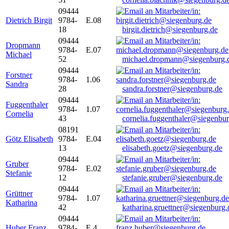
09444
Dietrich Birgit
9784-
E.08
18
birgit.dietrich@siegenburg.de
09444
Dropmann
9784-
E.07
Michael
52
michael.dropmann@siegenburg.
09444
Forstner
9784-
1.06
Sandra
28
sandra.forstner@siegenburg.de
09444
Fuggenthaler
9784-
1.07
Cornelia
43
cornelia.fuggenthaler@siegenbu
08191
Götz Elisabeth
9784-
E.04
13
elisabeth.goetz@siegenburg.de
09444
Gruber
9784-
E.02
Stefanie
12
stefanie.gruber@siegenburg.de
09444
Grüttner
9784-
1.07
Katharina
42
katharina.gruettner@siegenburg.
09444
Huber Franz
9784-
E 4