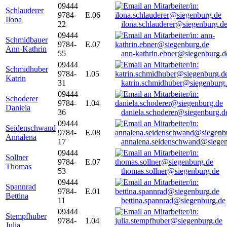
09444
Schlauderer
9784-
E.06
Ilona
22
ilona.schlauderer@siegenburg.d
09444
Schmidbauer
9784-
E.07
Ann-Kathrin
55
ann-kathrin.ebner@siegenburg.d
09444
Schmidhuber
9784-
1.05
Katrin
31
katrin.schmidhuber@siegenburg
09444
Schoderer
9784-
1.04
Daniela
36
daniela.schoderer@siegenburg.d
09444
Seidenschwand
9784-
E.08
Annalena
17
annalena.seidenschwand@siegen
09444
Sollner
9784-
E.07
Thomas
53
thomas.sollner@siegenburg.de
09444
Spannrad
9784-
E.01
Bettina
11
bettina.spannrad@siegenburg.de
09444
Stempfhuber
9784-
1.04
Julia