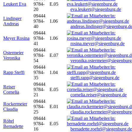
Leukert Eva
9784-
E.05
20
eva.leukert@siegenburg.de
09444
Lindinger
9784-
1.06
Andreas
40
andreas.lindinger@siegenburg.d
09444
Meyer Rosina
9784-
1.06
41
rosina.meyer@siegenburg.de
09444
Ostermeier
9784-
E.07
Veronika
54
veronika.ostermeier@siegenburg
09444
Rapp Steffi
9784-
1.04
35
steffi.rapp@siegenburg.de
09444
Reiser
9784-
E.05
Cornelia
21
cornelia.reiser@siegenburg.de
09444
Rockermeier
9784-
E.01
Claudia
25
claudia.rockermeier@siegenburg
09444
Röhrl
9784-
E.05
Bernadette
16
bernadette.roehrl@siegenburg.de