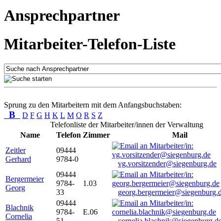
Ansprechpartner
Mitarbeiter-Telefon-Liste
Sprung zu den Mitarbeitern mit dem Anfangsbuchstaben:
B
D
F
G
H
K
L
M
O
R
S
Z
Telefonliste der Mitarbeiter/innen der Verwaltung
Name
Telefon
Zimmer
Mail
Zeitler
09444
Gerhard
9784-0
vg.vorsitzender@siegenburg.de
09444
Bergermeier
9784-
1.03
Georg
33
georg.bergermeier@siegenburg.
09444
Blachnik
9784-
E.06
Cornelia
51
cornelia.blachnik@siegenburg.d