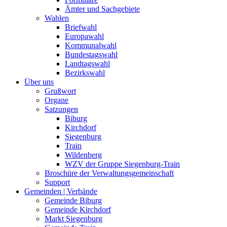
Ämter und Sachgebiete
Wahlen
Briefwahl
Europawahl
Kommunalwahl
Bundestagswahl
Landtagswahl
Bezirkswahl
Über uns
Grußwort
Organe
Satzungen
Biburg
Kirchdorf
Siegenburg
Train
Wildenberg
WZV der Gruppe Siegenburg-Train
Broschüre der Verwaltungsgemeinschaft
Support
Gemeinden | Verbände
Gemeinde Biburg
Gemeinde Kirchdorf
Markt Siegenburg