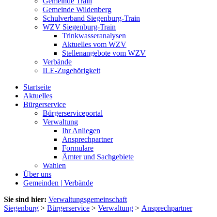
Gemeinde Train
Gemeinde Wildenberg
Schulverband Siegenburg-Train
WZV Siegenburg-Train
Trinkwasseranalysen
Aktuelles vom WZV
Stellenangebote vom WZV
Verbände
ILE-Zugehörigkeit
Startseite
Aktuelles
Bürgerservice
Bürgerserviceportal
Verwaltung
Ihr Anliegen
Ansprechpartner
Formulare
Ämter und Sachgebiete
Wahlen
Über uns
Gemeinden | Verbände
Sie sind hier:
Verwaltungsgemeinschaft
Siegenburg
>
Bürgerservice
>
Verwaltung
>
Ansprechpartner