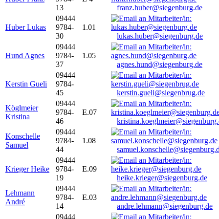
13
franz.huber@siegenburg.de
09444
Huber Lukas
9784-
1.01
30
lukas.huber@siegenburg.de
09444
Hund Agnes
9784-
1.05
37
agnes.hund@siegenburg.de
09444
Kerstin Gueli
9784-
45
kerstin.gueli@siegenbrug.de
09444
Köglmeier
9784-
E.07
Kristina
46
kristina.koeglmeier@siegenburg
09444
Konschelle
9784-
1.08
Samuel
44
samuel.konschelle@siegenburg.
09444
Krieger Heike
9784-
E.09
19
heike.krieger@siegenburg.de
09444
Lehmann
9784-
E.03
André
14
andre.lehmann@siegenburg.de
09444