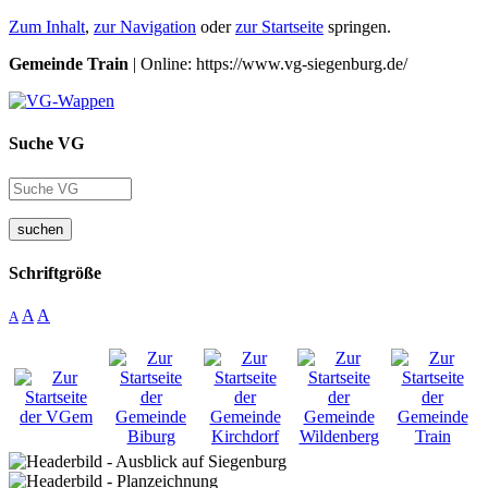
Zum Inhalt
,
zur Navigation
oder
zur Startseite
springen.
Gemeinde Train
| Online: https://www.vg-siegenburg.de/
Suche VG
suchen
Schriftgröße
A
A
A