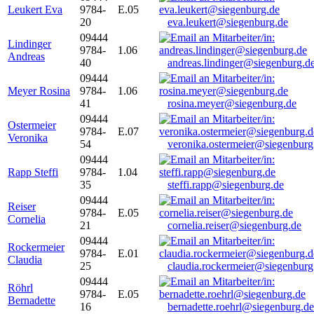
Leukert Eva
9784-
E.05
20
eva.leukert@siegenburg.de
09444
Lindinger
9784-
1.06
Andreas
40
andreas.lindinger@siegenburg.d
09444
Meyer Rosina
9784-
1.06
41
rosina.meyer@siegenburg.de
09444
Ostermeier
9784-
E.07
Veronika
54
veronika.ostermeier@siegenburg
09444
Rapp Steffi
9784-
1.04
35
steffi.rapp@siegenburg.de
09444
Reiser
9784-
E.05
Cornelia
21
cornelia.reiser@siegenburg.de
09444
Rockermeier
9784-
E.01
Claudia
25
claudia.rockermeier@siegenburg
09444
Röhrl
9784-
E.05
Bernadette
16
bernadette.roehrl@siegenburg.de