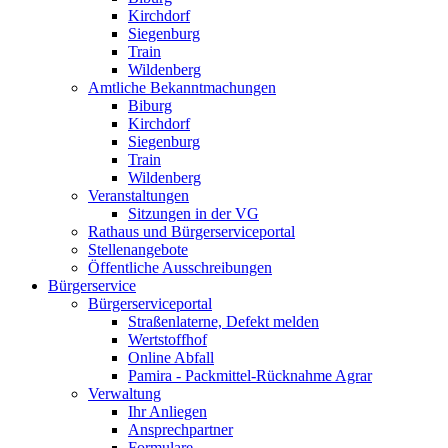
Kirchdorf
Siegenburg
Train
Wildenberg
Amtliche Bekanntmachungen
Biburg
Kirchdorf
Siegenburg
Train
Wildenberg
Veranstaltungen
Sitzungen in der VG
Rathaus und Bürgerserviceportal
Stellenangebote
Öffentliche Ausschreibungen
Bürgerservice
Bürgerserviceportal
Straßenlaterne, Defekt melden
Wertstoffhof
Online Abfall
Pamira - Packmittel-Rücknahme Agrar
Verwaltung
Ihr Anliegen
Ansprechpartner
Formulare