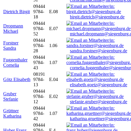
09444
Dietrich Birgit
9784-
E.08
18
birgit.dietrich@siegenburg.de
09444
Dropmann
9784-
E.07
Michael
52
michael.dropmann@siegenburg.
09444
Forstner
9784-
1.06
Sandra
28
sandra.forstner@siegenburg.de
09444
Fuggenthaler
9784-
1.07
Cornelia
43
cornelia.fuggenthaler@siegenbu
08191
Götz Elisabeth
9784-
E.04
13
elisabeth.goetz@siegenburg.de
09444
Gruber
9784-
E.02
Stefanie
12
stefanie.gruber@siegenburg.de
09444
Grüttner
9784-
1.07
Katharina
42
katharina.gruettner@siegenburg.
09444
Huber Franz
9784-
E 4