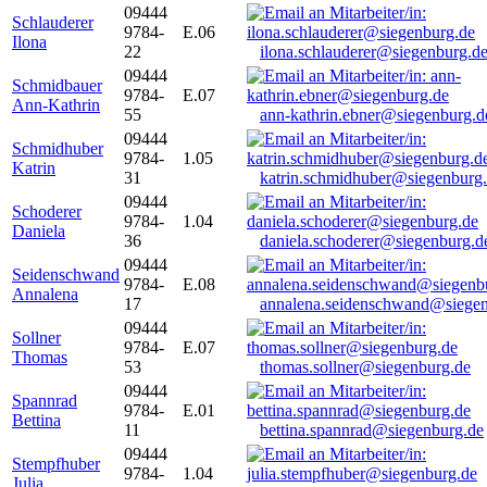
09444
Schlauderer
9784-
E.06
Ilona
22
ilona.schlauderer@siegenburg.d
09444
Schmidbauer
9784-
E.07
Ann-Kathrin
55
ann-kathrin.ebner@siegenburg.d
09444
Schmidhuber
9784-
1.05
Katrin
31
katrin.schmidhuber@siegenburg
09444
Schoderer
9784-
1.04
Daniela
36
daniela.schoderer@siegenburg.d
09444
Seidenschwand
9784-
E.08
Annalena
17
annalena.seidenschwand@siegen
09444
Sollner
9784-
E.07
Thomas
53
thomas.sollner@siegenburg.de
09444
Spannrad
9784-
E.01
Bettina
11
bettina.spannrad@siegenburg.de
09444
Stempfhuber
9784-
1.04
Julia