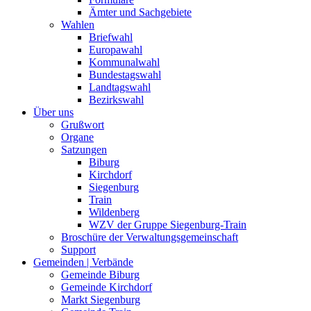
Ämter und Sachgebiete
Wahlen
Briefwahl
Europawahl
Kommunalwahl
Bundestagswahl
Landtagswahl
Bezirkswahl
Über uns
Grußwort
Organe
Satzungen
Biburg
Kirchdorf
Siegenburg
Train
Wildenberg
WZV der Gruppe Siegenburg-Train
Broschüre der Verwaltungsgemeinschaft
Support
Gemeinden | Verbände
Gemeinde Biburg
Gemeinde Kirchdorf
Markt Siegenburg