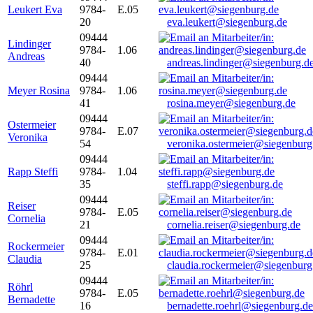
Leukert Eva
9784-
E.05
20
eva.leukert@siegenburg.de
09444
Lindinger
9784-
1.06
Andreas
40
andreas.lindinger@siegenburg.d
09444
Meyer Rosina
9784-
1.06
41
rosina.meyer@siegenburg.de
09444
Ostermeier
9784-
E.07
Veronika
54
veronika.ostermeier@siegenburg
09444
Rapp Steffi
9784-
1.04
35
steffi.rapp@siegenburg.de
09444
Reiser
9784-
E.05
Cornelia
21
cornelia.reiser@siegenburg.de
09444
Rockermeier
9784-
E.01
Claudia
25
claudia.rockermeier@siegenburg
09444
Röhrl
9784-
E.05
Bernadette
16
bernadette.roehrl@siegenburg.de