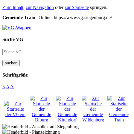
Zum Inhalt
,
zur Navigation
oder
zur Startseite
springen.
Gemeinde Train
| Online: https://www.vg-siegenburg.de/
Suche VG
suchen
Schriftgröße
A
A
A