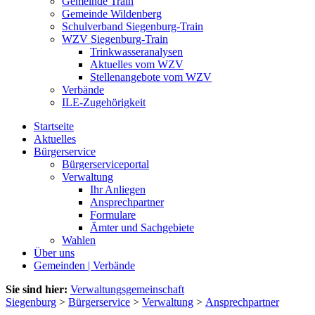
Gemeinde Train
Gemeinde Wildenberg
Schulverband Siegenburg-Train
WZV Siegenburg-Train
Trinkwasseranalysen
Aktuelles vom WZV
Stellenangebote vom WZV
Verbände
ILE-Zugehörigkeit
Startseite
Aktuelles
Bürgerservice
Bürgerserviceportal
Verwaltung
Ihr Anliegen
Ansprechpartner
Formulare
Ämter und Sachgebiete
Wahlen
Über uns
Gemeinden | Verbände
Sie sind hier:
Verwaltungsgemeinschaft
Siegenburg
>
Bürgerservice
>
Verwaltung
>
Ansprechpartner