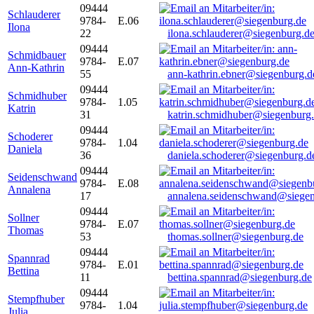
09444
Schlauderer
9784-
E.06
Ilona
22
ilona.schlauderer@siegenburg.d
09444
Schmidbauer
9784-
E.07
Ann-Kathrin
55
ann-kathrin.ebner@siegenburg.d
09444
Schmidhuber
9784-
1.05
Katrin
31
katrin.schmidhuber@siegenburg
09444
Schoderer
9784-
1.04
Daniela
36
daniela.schoderer@siegenburg.d
09444
Seidenschwand
9784-
E.08
Annalena
17
annalena.seidenschwand@siegen
09444
Sollner
9784-
E.07
Thomas
53
thomas.sollner@siegenburg.de
09444
Spannrad
9784-
E.01
Bettina
11
bettina.spannrad@siegenburg.de
09444
Stempfhuber
9784-
1.04
Julia