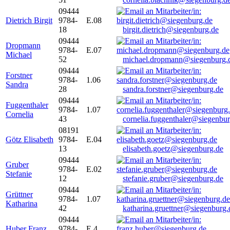
09444
Dietrich Birgit
9784-
E.08
18
birgit.dietrich@siegenburg.de
09444
Dropmann
9784-
E.07
Michael
52
michael.dropmann@siegenburg.
09444
Forstner
9784-
1.06
Sandra
28
sandra.forstner@siegenburg.de
09444
Fuggenthaler
9784-
1.07
Cornelia
43
cornelia.fuggenthaler@siegenbu
08191
Götz Elisabeth
9784-
E.04
13
elisabeth.goetz@siegenburg.de
09444
Gruber
9784-
E.02
Stefanie
12
stefanie.gruber@siegenburg.de
09444
Grüttner
9784-
1.07
Katharina
42
katharina.gruettner@siegenburg.
09444
Huber Franz
9784-
E 4