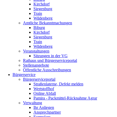
Kirchdorf
Siegenburg
Train
Wildenberg
Amtliche Bekanntmachungen
Biburg
Kirchdorf
Siegenburg
Train
Wildenberg
Veranstaltungen
Sitzungen in der VG
Rathaus und Bürgerserviceportal
Stellenangebote
Öffentliche Ausschreibungen
Bürgerservice
Bürgerserviceportal
Straßenlaterne, Defekt melden
Wertstoffhof
Online Abfall
Pamira - Packmittel-Rücknahme Agrar
Verwaltung
Ihr Anliegen
Ansprechpartner
Formulare