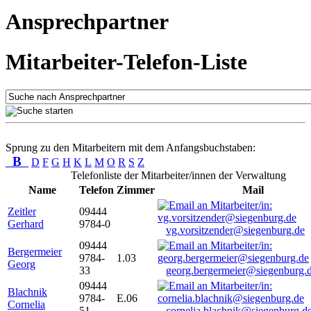
Ansprechpartner
Mitarbeiter-Telefon-Liste
Sprung zu den Mitarbeitern mit dem Anfangsbuchstaben:
B
D
F
G
H
K
L
M
O
R
S
Z
Telefonliste der Mitarbeiter/innen der Verwaltung
Name
Telefon
Zimmer
Mail
Zeitler
09444
Gerhard
9784-0
vg.vorsitzender@siegenburg.de
09444
Bergermeier
9784-
1.03
Georg
33
georg.bergermeier@siegenburg.
09444
Blachnik
9784-
E.06
Cornelia
51
cornelia.blachnik@siegenburg.d