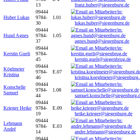
13
franz.huber@siegenburg.de
09444
Huber Lukas
9784-
1.01
30
lukas.huber@siegenburg.de
09444
Hund Agnes
9784-
1.05
37
agnes.hund@siegenburg.de
09444
Kerstin Gueli
9784-
45
kerstin.gueli@siegenbrug.de
09444
Köglmeier
9784-
E.07
Kristina
46
kristina.koeglmeier@siegenburg
09444
Konschelle
9784-
1.08
Samuel
44
samuel.konschelle@siegenburg.
09444
Krieger Heike
9784-
E.09
19
heike.krieger@siegenburg.de
09444
Lehmann
9784-
E.03
André
14
andre.lehmann@siegenburg.de
09444