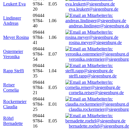
Leukert Eva
9784-
E.05
20
eva.leukert@siegenburg.de
09444
Lindinger
9784-
1.06
Andreas
40
andreas.lindinger@siegenburg.d
09444
Meyer Rosina
9784-
1.06
41
rosina.meyer@siegenburg.de
09444
Ostermeier
9784-
E.07
Veronika
54
veronika.ostermeier@siegenburg
09444
Rapp Steffi
9784-
1.04
35
steffi.rapp@siegenburg.de
09444
Reiser
9784-
E.05
Cornelia
21
cornelia.reiser@siegenburg.de
09444
Rockermeier
9784-
E.01
Claudia
25
claudia.rockermeier@siegenburg
09444
Röhrl
9784-
E.05
Bernadette
16
bernadette.roehrl@siegenburg.de