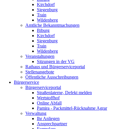
Kirchdorf
Siegenburg
Train
Wildenberg
Amtliche Bekanntmachungen
Biburg
Kirchdorf
Siegenburg
Train
Wildenberg
Veranstaltungen
Sitzungen in der VG
Rathaus und Bürgerserviceportal
Stellenangebote
Öffentliche Ausschreibungen
Bürgerservice
Bürgerserviceportal
Straßenlaterne, Defekt melden
Wertstoffhof
Online Abfall
Pamira - Packmittel-Rücknahme Agrar
Verwaltung
Ihr Anliegen
Ansprechpartner
Formulare