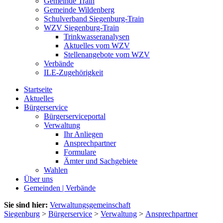
Gemeinde Train
Gemeinde Wildenberg
Schulverband Siegenburg-Train
WZV Siegenburg-Train
Trinkwasseranalysen
Aktuelles vom WZV
Stellenangebote vom WZV
Verbände
ILE-Zugehörigkeit
Startseite
Aktuelles
Bürgerservice
Bürgerserviceportal
Verwaltung
Ihr Anliegen
Ansprechpartner
Formulare
Ämter und Sachgebiete
Wahlen
Über uns
Gemeinden | Verbände
Sie sind hier:
Verwaltungsgemeinschaft
Siegenburg
>
Bürgerservice
>
Verwaltung
>
Ansprechpartner