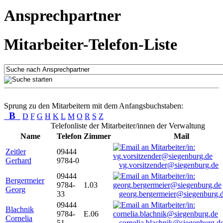
Ansprechpartner
Mitarbeiter-Telefon-Liste
Sprung zu den Mitarbeitern mit dem Anfangsbuchstaben:
B
D
F
G
H
K
L
M
O
R
S
Z
Telefonliste der Mitarbeiter/innen der Verwaltung
Name
Telefon
Zimmer
Mail
Zeitler
09444
Gerhard
9784-0
vg.vorsitzender@siegenburg.de
09444
Bergermeier
9784-
1.03
Georg
33
georg.bergermeier@siegenburg.
09444
Blachnik
9784-
E.06
Cornelia
51
cornelia.blachnik@siegenburg.d