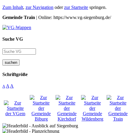
Zum Inhalt
,
zur Navigation
oder
zur Startseite
springen.
Gemeinde Train
| Online: https://www.vg-siegenburg.de/
Suche VG
suchen
Schriftgröße
A
A
A