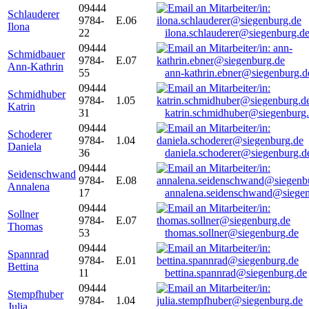
09444
Schlauderer
9784-
E.06
Ilona
22
ilona.schlauderer@siegenburg.d
09444
Schmidbauer
9784-
E.07
Ann-Kathrin
55
ann-kathrin.ebner@siegenburg.d
09444
Schmidhuber
9784-
1.05
Katrin
31
katrin.schmidhuber@siegenburg
09444
Schoderer
9784-
1.04
Daniela
36
daniela.schoderer@siegenburg.d
09444
Seidenschwand
9784-
E.08
Annalena
17
annalena.seidenschwand@siegen
09444
Sollner
9784-
E.07
Thomas
53
thomas.sollner@siegenburg.de
09444
Spannrad
9784-
E.01
Bettina
11
bettina.spannrad@siegenburg.de
09444
Stempfhuber
9784-
1.04
Julia