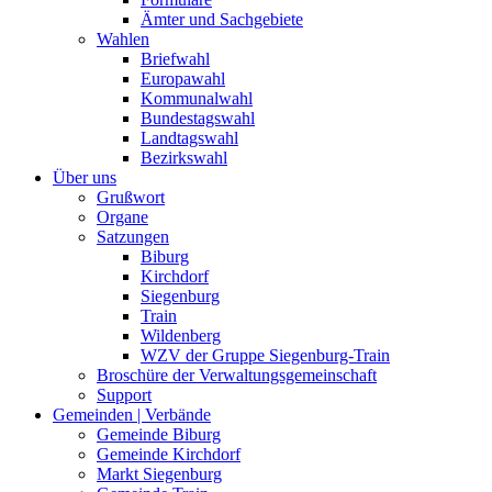
Ämter und Sachgebiete
Wahlen
Briefwahl
Europawahl
Kommunalwahl
Bundestagswahl
Landtagswahl
Bezirkswahl
Über uns
Grußwort
Organe
Satzungen
Biburg
Kirchdorf
Siegenburg
Train
Wildenberg
WZV der Gruppe Siegenburg-Train
Broschüre der Verwaltungsgemeinschaft
Support
Gemeinden | Verbände
Gemeinde Biburg
Gemeinde Kirchdorf
Markt Siegenburg