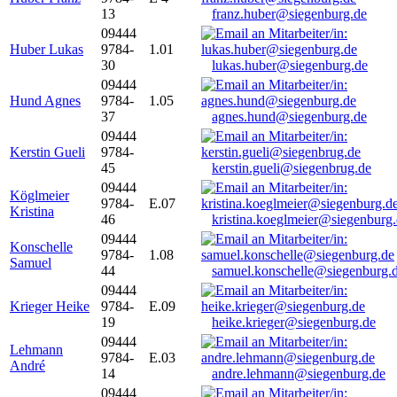
13
franz.huber@siegenburg.de
09444
Huber Lukas
9784-
1.01
30
lukas.huber@siegenburg.de
09444
Hund Agnes
9784-
1.05
37
agnes.hund@siegenburg.de
09444
Kerstin Gueli
9784-
45
kerstin.gueli@siegenbrug.de
09444
Köglmeier
9784-
E.07
Kristina
46
kristina.koeglmeier@siegenburg
09444
Konschelle
9784-
1.08
Samuel
44
samuel.konschelle@siegenburg.
09444
Krieger Heike
9784-
E.09
19
heike.krieger@siegenburg.de
09444
Lehmann
9784-
E.03
André
14
andre.lehmann@siegenburg.de
09444