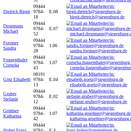
09444
Dietrich Birgit
9784-
E.08
18
birgit.dietrich@siegenburg.de
09444
Dropmann
9784-
E.07
Michael
52
michael.dropmann@siegenburg.
09444
Forstner
9784-
1.06
Sandra
28
sandra.forstner@siegenburg.de
09444
Fuggenthaler
9784-
1.07
Cornelia
43
cornelia.fuggenthaler@siegenbu
08191
Götz Elisabeth
9784-
E.04
13
elisabeth.goetz@siegenburg.de
09444
Gruber
9784-
E.02
Stefanie
12
stefanie.gruber@siegenburg.de
09444
Grüttner
9784-
1.07
Katharina
42
katharina.gruettner@siegenburg.
09444
Huber Franz
9784-
E 4