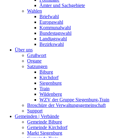
Ämter und Sachgebiete
Wahlen
Briefwahl
Europawahl
Kommunalwahl
Bundestagswahl
Landtagswahl
Bezirkswahl
Über uns
Grußwort
Organe
Satzungen
Biburg
Kirchdorf
Siegenburg
Train
Wildenberg
WZV der Gruppe Siegenburg-Train
Broschüre der Verwaltungsgemeinschaft
Support
Gemeinden | Verbände
Gemeinde Biburg
Gemeinde Kirchdorf
Markt Siegenburg