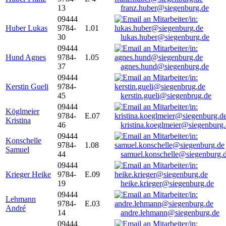
13
franz.huber@siegenburg.de
09444
Huber Lukas
9784-
1.01
30
lukas.huber@siegenburg.de
09444
Hund Agnes
9784-
1.05
37
agnes.hund@siegenburg.de
09444
Kerstin Gueli
9784-
45
kerstin.gueli@siegenbrug.de
09444
Köglmeier
9784-
E.07
Kristina
46
kristina.koeglmeier@siegenburg
09444
Konschelle
9784-
1.08
Samuel
44
samuel.konschelle@siegenburg.
09444
Krieger Heike
9784-
E.09
19
heike.krieger@siegenburg.de
09444
Lehmann
9784-
E.03
André
14
andre.lehmann@siegenburg.de
09444