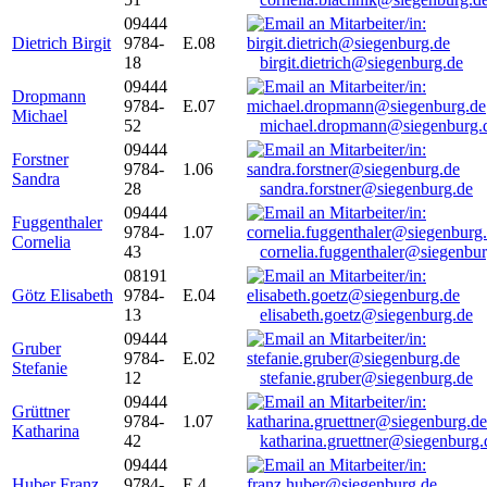
09444
Dietrich Birgit
9784-
E.08
18
birgit.dietrich@siegenburg.de
09444
Dropmann
9784-
E.07
Michael
52
michael.dropmann@siegenburg.
09444
Forstner
9784-
1.06
Sandra
28
sandra.forstner@siegenburg.de
09444
Fuggenthaler
9784-
1.07
Cornelia
43
cornelia.fuggenthaler@siegenbu
08191
Götz Elisabeth
9784-
E.04
13
elisabeth.goetz@siegenburg.de
09444
Gruber
9784-
E.02
Stefanie
12
stefanie.gruber@siegenburg.de
09444
Grüttner
9784-
1.07
Katharina
42
katharina.gruettner@siegenburg.
09444
Huber Franz
9784-
E 4