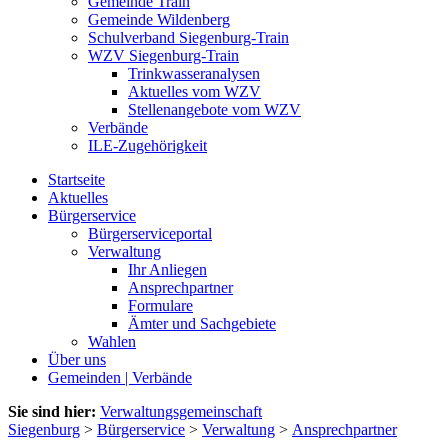
Gemeinde Train
Gemeinde Wildenberg
Schulverband Siegenburg-Train
WZV Siegenburg-Train
Trinkwasseranalysen
Aktuelles vom WZV
Stellenangebote vom WZV
Verbände
ILE-Zugehörigkeit
Startseite
Aktuelles
Bürgerservice
Bürgerserviceportal
Verwaltung
Ihr Anliegen
Ansprechpartner
Formulare
Ämter und Sachgebiete
Wahlen
Über uns
Gemeinden | Verbände
Sie sind hier:
Verwaltungsgemeinschaft
Siegenburg
>
Bürgerservice
>
Verwaltung
>
Ansprechpartner