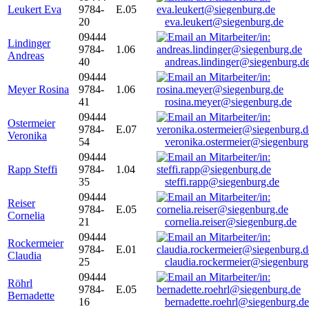
Leukert Eva
9784-
E.05
20
eva.leukert@siegenburg.de
09444
Lindinger
9784-
1.06
Andreas
40
andreas.lindinger@siegenburg.d
09444
Meyer Rosina
9784-
1.06
41
rosina.meyer@siegenburg.de
09444
Ostermeier
9784-
E.07
Veronika
54
veronika.ostermeier@siegenburg
09444
Rapp Steffi
9784-
1.04
35
steffi.rapp@siegenburg.de
09444
Reiser
9784-
E.05
Cornelia
21
cornelia.reiser@siegenburg.de
09444
Rockermeier
9784-
E.01
Claudia
25
claudia.rockermeier@siegenburg
09444
Röhrl
9784-
E.05
Bernadette
16
bernadette.roehrl@siegenburg.de