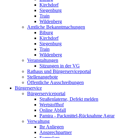
Kirchdorf
Siegenburg
Train
Wildenberg
Amtliche Bekanntmachungen
Biburg
Kirchdorf
Siegenburg
Train
Wildenberg
Veranstaltungen
Sitzungen in der VG
Rathaus und Bürgerserviceportal
Stellenangebote
Öffentliche Ausschreibungen
Bürgerservice
Bürgerserviceportal
Straßenlaterne, Defekt melden
Wertstoffhof
Online Abfall
Pamira - Packmittel-Rücknahme Agrar
Verwaltung
Ihr Anliegen
Ansprechpartner
Formulare