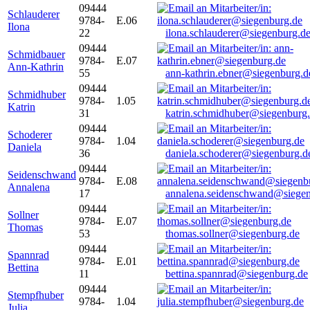
09444
Schlauderer
9784-
E.06
Ilona
22
ilona.schlauderer@siegenburg.d
09444
Schmidbauer
9784-
E.07
Ann-Kathrin
55
ann-kathrin.ebner@siegenburg.d
09444
Schmidhuber
9784-
1.05
Katrin
31
katrin.schmidhuber@siegenburg
09444
Schoderer
9784-
1.04
Daniela
36
daniela.schoderer@siegenburg.d
09444
Seidenschwand
9784-
E.08
Annalena
17
annalena.seidenschwand@siegen
09444
Sollner
9784-
E.07
Thomas
53
thomas.sollner@siegenburg.de
09444
Spannrad
9784-
E.01
Bettina
11
bettina.spannrad@siegenburg.de
09444
Stempfhuber
9784-
1.04
Julia