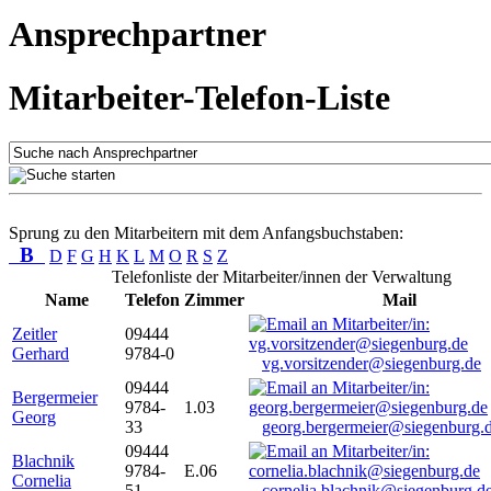
Ansprechpartner
Mitarbeiter-Telefon-Liste
Sprung zu den Mitarbeitern mit dem Anfangsbuchstaben:
B
D
F
G
H
K
L
M
O
R
S
Z
Telefonliste der Mitarbeiter/innen der Verwaltung
Name
Telefon
Zimmer
Mail
Zeitler
09444
Gerhard
9784-0
vg.vorsitzender@siegenburg.de
09444
Bergermeier
9784-
1.03
Georg
33
georg.bergermeier@siegenburg.
09444
Blachnik
9784-
E.06
Cornelia
51
cornelia.blachnik@siegenburg.d