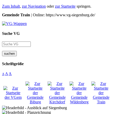
Zum Inhalt
,
zur Navigation
oder
zur Startseite
springen.
Gemeinde Train
| Online: https://www.vg-siegenburg.de/
Suche VG
suchen
Schriftgröße
A
A
A