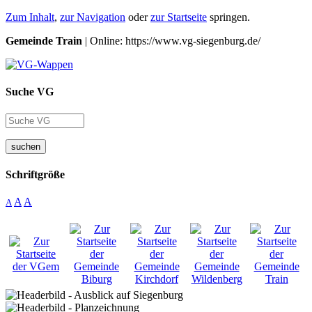
Zum Inhalt
,
zur Navigation
oder
zur Startseite
springen.
Gemeinde Train
| Online: https://www.vg-siegenburg.de/
Suche VG
suchen
Schriftgröße
A
A
A