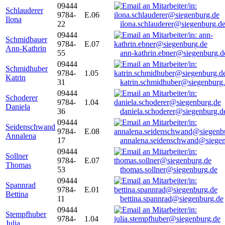
09444
Schlauderer
9784-
E.06
Ilona
22
ilona.schlauderer@siegenburg.d
09444
Schmidbauer
9784-
E.07
Ann-Kathrin
55
ann-kathrin.ebner@siegenburg.d
09444
Schmidhuber
9784-
1.05
Katrin
31
katrin.schmidhuber@siegenburg
09444
Schoderer
9784-
1.04
Daniela
36
daniela.schoderer@siegenburg.d
09444
Seidenschwand
9784-
E.08
Annalena
17
annalena.seidenschwand@siegen
09444
Sollner
9784-
E.07
Thomas
53
thomas.sollner@siegenburg.de
09444
Spannrad
9784-
E.01
Bettina
11
bettina.spannrad@siegenburg.de
09444
Stempfhuber
9784-
1.04
Julia