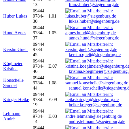
13
franz.huber@siegenburg.de
09444
Huber Lukas
9784-
1.01
30
lukas.huber@siegenburg.de
09444
Hund Agnes
9784-
1.05
37
agnes.hund@siegenburg.de
09444
Kerstin Gueli
9784-
45
kerstin.gueli@siegenbrug.de
09444
Köglmeier
9784-
E.07
Kristina
46
kristina.koeglmeier@siegenburg
09444
Konschelle
9784-
1.08
Samuel
44
samuel.konschelle@siegenburg.
09444
Krieger Heike
9784-
E.09
19
heike.krieger@siegenburg.de
09444
Lehmann
9784-
E.03
André
14
andre.lehmann@siegenburg.de
09444