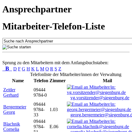
Ansprechpartner
Mitarbeiter-Telefon-Liste
Sprung zu den Mitarbeitern mit dem Anfangsbuchstaben:
B
D
F
G
H
K
L
M
O
R
S
Z
Telefonliste der Mitarbeiter/innen der Verwaltung
Name
Telefon
Zimmer
Mail
Zeitler
09444
Gerhard
9784-0
vg.vorsitzender@siegenburg.de
09444
Bergermeier
9784-
1.03
Georg
33
georg.bergermeier@siegenburg.
09444
Blachnik
9784-
E.06
Cornelia
51
cornelia.blachnik@siegenburg.d