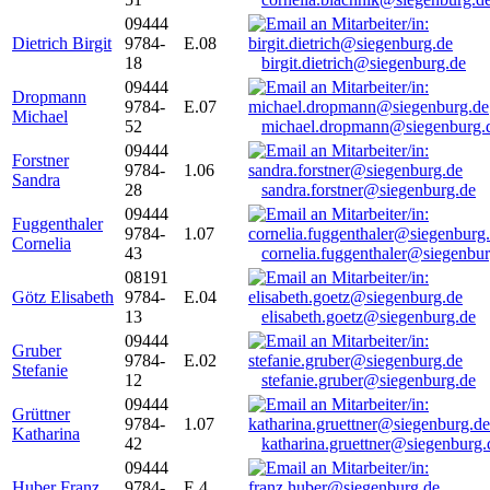
09444
Dietrich Birgit
9784-
E.08
18
birgit.dietrich@siegenburg.de
09444
Dropmann
9784-
E.07
Michael
52
michael.dropmann@siegenburg.
09444
Forstner
9784-
1.06
Sandra
28
sandra.forstner@siegenburg.de
09444
Fuggenthaler
9784-
1.07
Cornelia
43
cornelia.fuggenthaler@siegenbu
08191
Götz Elisabeth
9784-
E.04
13
elisabeth.goetz@siegenburg.de
09444
Gruber
9784-
E.02
Stefanie
12
stefanie.gruber@siegenburg.de
09444
Grüttner
9784-
1.07
Katharina
42
katharina.gruettner@siegenburg.
09444
Huber Franz
9784-
E 4