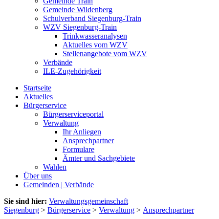
Gemeinde Train
Gemeinde Wildenberg
Schulverband Siegenburg-Train
WZV Siegenburg-Train
Trinkwasseranalysen
Aktuelles vom WZV
Stellenangebote vom WZV
Verbände
ILE-Zugehörigkeit
Startseite
Aktuelles
Bürgerservice
Bürgerserviceportal
Verwaltung
Ihr Anliegen
Ansprechpartner
Formulare
Ämter und Sachgebiete
Wahlen
Über uns
Gemeinden | Verbände
Sie sind hier:
Verwaltungsgemeinschaft
Siegenburg
>
Bürgerservice
>
Verwaltung
>
Ansprechpartner