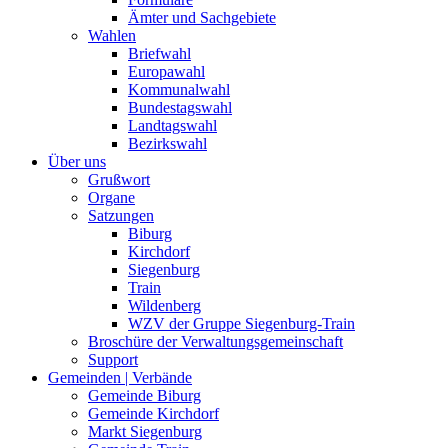
Ämter und Sachgebiete
Wahlen
Briefwahl
Europawahl
Kommunalwahl
Bundestagswahl
Landtagswahl
Bezirkswahl
Über uns
Grußwort
Organe
Satzungen
Biburg
Kirchdorf
Siegenburg
Train
Wildenberg
WZV der Gruppe Siegenburg-Train
Broschüre der Verwaltungsgemeinschaft
Support
Gemeinden | Verbände
Gemeinde Biburg
Gemeinde Kirchdorf
Markt Siegenburg