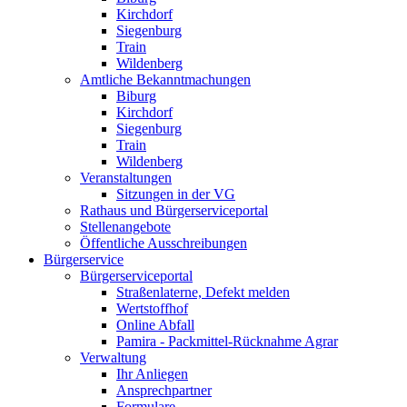
Kirchdorf
Siegenburg
Train
Wildenberg
Amtliche Bekanntmachungen
Biburg
Kirchdorf
Siegenburg
Train
Wildenberg
Veranstaltungen
Sitzungen in der VG
Rathaus und Bürgerserviceportal
Stellenangebote
Öffentliche Ausschreibungen
Bürgerservice
Bürgerserviceportal
Straßenlaterne, Defekt melden
Wertstoffhof
Online Abfall
Pamira - Packmittel-Rücknahme Agrar
Verwaltung
Ihr Anliegen
Ansprechpartner
Formulare