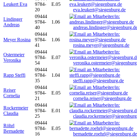
Leukert Eva
9784-
E.05
20
eva.leukert@siegenburg.de
09444
Lindinger
9784-
1.06
Andreas
40
andreas.lindinger@siegenburg.d
09444
Meyer Rosina
9784-
1.06
41
rosina.meyer@siegenburg.de
09444
Ostermeier
9784-
E.07
Veronika
54
veronika.ostermeier@siegenburg
09444
Rapp Steffi
9784-
1.04
35
steffi.rapp@siegenburg.de
09444
Reiser
9784-
E.05
Cornelia
21
cornelia.reiser@siegenburg.de
09444
Rockermeier
9784-
E.01
Claudia
25
claudia.rockermeier@siegenburg
09444
Röhrl
9784-
E.05
Bernadette
16
bernadette.roehrl@siegenburg.de