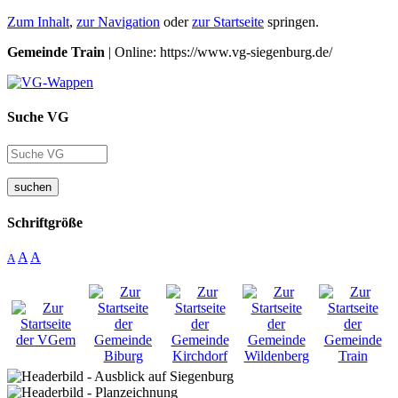
Zum Inhalt
,
zur Navigation
oder
zur Startseite
springen.
Gemeinde Train
| Online: https://www.vg-siegenburg.de/
Suche VG
suchen
Schriftgröße
A
A
A