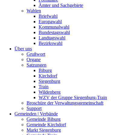
Ämter und Sachgebiete
Wahlen
Briefwahl
Europawahl
Kommunalwahl
Bundestagswahl
Landtagswahl
Bezirkswahl
Über uns
Grußwort
Organe
Satzungen
Biburg
Kirchdorf
Siegenburg
Train
Wildenberg
WZV der Gruppe Siegenburg-Train
Broschüre der Verwaltungsgemeinschaft
Support
Gemeinden | Verbände
Gemeinde Biburg
Gemeinde Kirchdorf
Markt Siegenburg