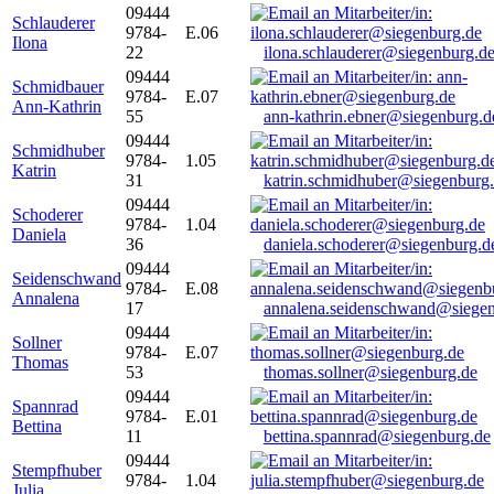
09444
Schlauderer
9784-
E.06
Ilona
22
ilona.schlauderer@siegenburg.d
09444
Schmidbauer
9784-
E.07
Ann-Kathrin
55
ann-kathrin.ebner@siegenburg.d
09444
Schmidhuber
9784-
1.05
Katrin
31
katrin.schmidhuber@siegenburg
09444
Schoderer
9784-
1.04
Daniela
36
daniela.schoderer@siegenburg.d
09444
Seidenschwand
9784-
E.08
Annalena
17
annalena.seidenschwand@siegen
09444
Sollner
9784-
E.07
Thomas
53
thomas.sollner@siegenburg.de
09444
Spannrad
9784-
E.01
Bettina
11
bettina.spannrad@siegenburg.de
09444
Stempfhuber
9784-
1.04
Julia