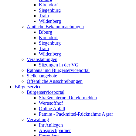
Kirchdorf
Siegenburg
Train
Wildenberg
Amtliche Bekanntmachungen
Biburg
Kirchdorf
Siegenburg
Train
Wildenberg
Veranstaltungen
Sitzungen in der VG
Rathaus und Bürgerserviceportal
Stellenangebote
Öffentliche Ausschreibungen
Bürgerservice
Bürgerserviceportal
Straßenlaterne, Defekt melden
Wertstoffhof
Online Abfall
Pamira - Packmittel-Rücknahme Agrar
Verwaltung
Ihr Anliegen
Ansprechpartner
Formulare