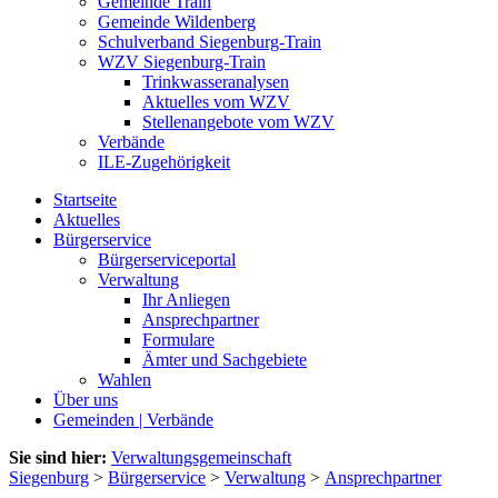
Gemeinde Train
Gemeinde Wildenberg
Schulverband Siegenburg-Train
WZV Siegenburg-Train
Trinkwasseranalysen
Aktuelles vom WZV
Stellenangebote vom WZV
Verbände
ILE-Zugehörigkeit
Startseite
Aktuelles
Bürgerservice
Bürgerserviceportal
Verwaltung
Ihr Anliegen
Ansprechpartner
Formulare
Ämter und Sachgebiete
Wahlen
Über uns
Gemeinden | Verbände
Sie sind hier:
Verwaltungsgemeinschaft
Siegenburg
>
Bürgerservice
>
Verwaltung
>
Ansprechpartner