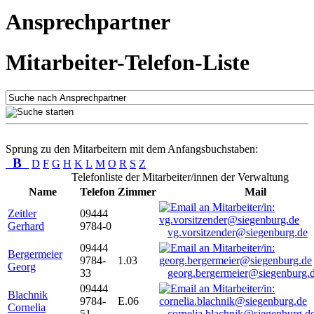
Ansprechpartner
Mitarbeiter-Telefon-Liste
Sprung zu den Mitarbeitern mit dem Anfangsbuchstaben:
B
D
F
G
H
K
L
M
O
R
S
Z
Telefonliste der Mitarbeiter/innen der Verwaltung
Name
Telefon
Zimmer
Mail
Zeitler
09444
Gerhard
9784-0
vg.vorsitzender@siegenburg.de
09444
Bergermeier
9784-
1.03
Georg
33
georg.bergermeier@siegenburg.
09444
Blachnik
9784-
E.06
Cornelia
51
cornelia.blachnik@siegenburg.d