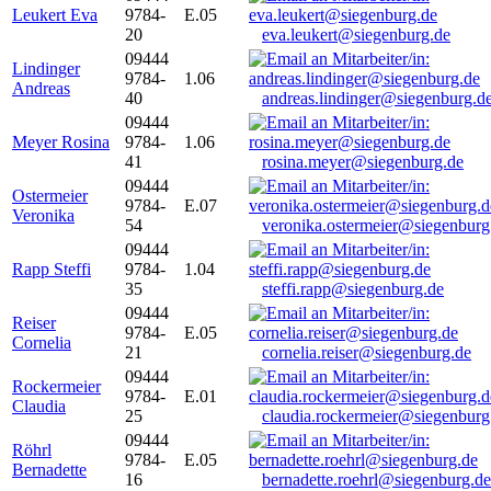
Leukert Eva
9784-
E.05
20
eva.leukert@siegenburg.de
09444
Lindinger
9784-
1.06
Andreas
40
andreas.lindinger@siegenburg.d
09444
Meyer Rosina
9784-
1.06
41
rosina.meyer@siegenburg.de
09444
Ostermeier
9784-
E.07
Veronika
54
veronika.ostermeier@siegenburg
09444
Rapp Steffi
9784-
1.04
35
steffi.rapp@siegenburg.de
09444
Reiser
9784-
E.05
Cornelia
21
cornelia.reiser@siegenburg.de
09444
Rockermeier
9784-
E.01
Claudia
25
claudia.rockermeier@siegenburg
09444
Röhrl
9784-
E.05
Bernadette
16
bernadette.roehrl@siegenburg.de