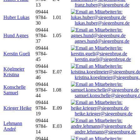
13
franz.huber@siegenburg.de
09444
Huber Lukas
9784-
1.01
30
lukas.huber@siegenburg.de
09444
Hund Agnes
9784-
1.05
37
agnes.hund@siegenburg.de
09444
Kerstin Gueli
9784-
45
kerstin.gueli@siegenbrug.de
09444
Köglmeier
9784-
E.07
Kristina
46
kristina.koeglmeier@siegenburg
09444
Konschelle
9784-
1.08
Samuel
44
samuel.konschelle@siegenburg.
09444
Krieger Heike
9784-
E.09
19
heike.krieger@siegenburg.de
09444
Lehmann
9784-
E.03
André
14
andre.lehmann@siegenburg.de
09444