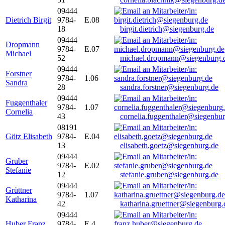
09444
Dietrich Birgit
9784-
E.08
18
birgit.dietrich@siegenburg.de
09444
Dropmann
9784-
E.07
Michael
52
michael.dropmann@siegenburg.
09444
Forstner
9784-
1.06
Sandra
28
sandra.forstner@siegenburg.de
09444
Fuggenthaler
9784-
1.07
Cornelia
43
cornelia.fuggenthaler@siegenbu
08191
Götz Elisabeth
9784-
E.04
13
elisabeth.goetz@siegenburg.de
09444
Gruber
9784-
E.02
Stefanie
12
stefanie.gruber@siegenburg.de
09444
Grüttner
9784-
1.07
Katharina
42
katharina.gruettner@siegenburg.
09444
Huber Franz
9784-
E 4