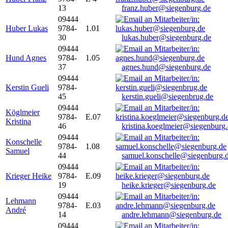
13
franz.huber@siegenburg.de
09444
Huber Lukas
9784-
1.01
30
lukas.huber@siegenburg.de
09444
Hund Agnes
9784-
1.05
37
agnes.hund@siegenburg.de
09444
Kerstin Gueli
9784-
45
kerstin.gueli@siegenbrug.de
09444
Köglmeier
9784-
E.07
Kristina
46
kristina.koeglmeier@siegenburg
09444
Konschelle
9784-
1.08
Samuel
44
samuel.konschelle@siegenburg.
09444
Krieger Heike
9784-
E.09
19
heike.krieger@siegenburg.de
09444
Lehmann
9784-
E.03
André
14
andre.lehmann@siegenburg.de
09444