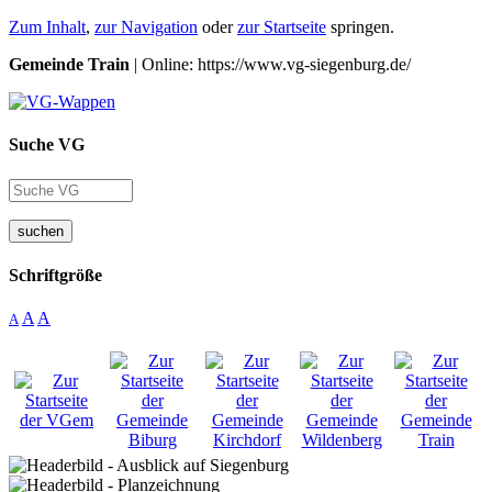
Zum Inhalt
,
zur Navigation
oder
zur Startseite
springen.
Gemeinde Train
| Online: https://www.vg-siegenburg.de/
Suche VG
suchen
Schriftgröße
A
A
A