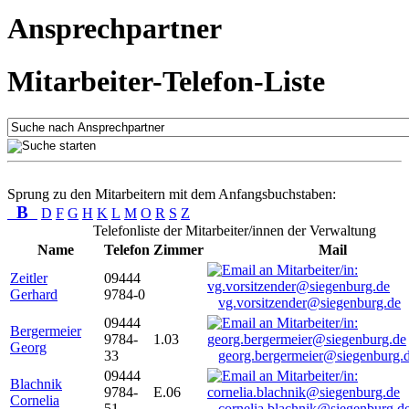
Ansprechpartner
Mitarbeiter-Telefon-Liste
Sprung zu den Mitarbeitern mit dem Anfangsbuchstaben:
B
D
F
G
H
K
L
M
O
R
S
Z
Telefonliste der Mitarbeiter/innen der Verwaltung
Name
Telefon
Zimmer
Mail
Zeitler
09444
Gerhard
9784-0
vg.vorsitzender@siegenburg.de
09444
Bergermeier
9784-
1.03
Georg
33
georg.bergermeier@siegenburg.
09444
Blachnik
9784-
E.06
Cornelia
51
cornelia.blachnik@siegenburg.d