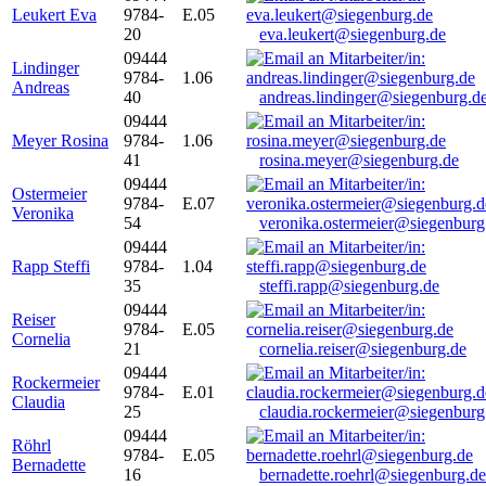
Leukert Eva
9784-
E.05
20
eva.leukert@siegenburg.de
09444
Lindinger
9784-
1.06
Andreas
40
andreas.lindinger@siegenburg.d
09444
Meyer Rosina
9784-
1.06
41
rosina.meyer@siegenburg.de
09444
Ostermeier
9784-
E.07
Veronika
54
veronika.ostermeier@siegenburg
09444
Rapp Steffi
9784-
1.04
35
steffi.rapp@siegenburg.de
09444
Reiser
9784-
E.05
Cornelia
21
cornelia.reiser@siegenburg.de
09444
Rockermeier
9784-
E.01
Claudia
25
claudia.rockermeier@siegenburg
09444
Röhrl
9784-
E.05
Bernadette
16
bernadette.roehrl@siegenburg.de