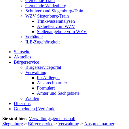
Gemeinde Train
Gemeinde Wildenberg
Schulverband Siegenburg-Train
WZV Siegenburg-Train
Trinkwasseranalysen
Aktuelles vom WZV
Stellenangebote vom WZV
Verbände
ILE-Zugehörigkeit
Startseite
Aktuelles
Bürgerservice
Bürgerserviceportal
Verwaltung
Ihr Anliegen
Ansprechpartner
Formulare
Ämter und Sachgebiete
Wahlen
Über uns
Gemeinden | Verbände
Sie sind hier:
Verwaltungsgemeinschaft
Siegenburg
>
Bürgerservice
>
Verwaltung
>
Ansprechpartner