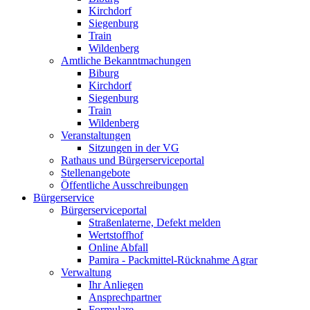
Kirchdorf
Siegenburg
Train
Wildenberg
Amtliche Bekanntmachungen
Biburg
Kirchdorf
Siegenburg
Train
Wildenberg
Veranstaltungen
Sitzungen in der VG
Rathaus und Bürgerserviceportal
Stellenangebote
Öffentliche Ausschreibungen
Bürgerservice
Bürgerserviceportal
Straßenlaterne, Defekt melden
Wertstoffhof
Online Abfall
Pamira - Packmittel-Rücknahme Agrar
Verwaltung
Ihr Anliegen
Ansprechpartner
Formulare