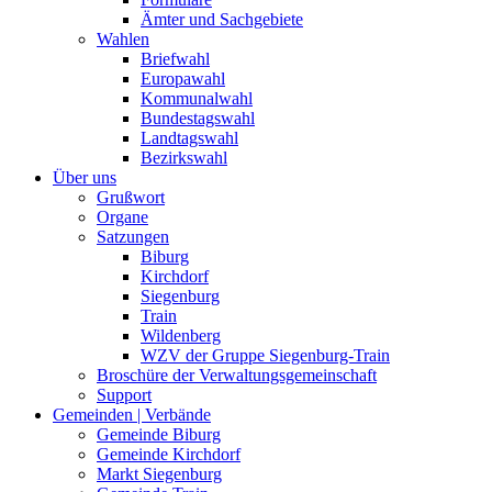
Ämter und Sachgebiete
Wahlen
Briefwahl
Europawahl
Kommunalwahl
Bundestagswahl
Landtagswahl
Bezirkswahl
Über uns
Grußwort
Organe
Satzungen
Biburg
Kirchdorf
Siegenburg
Train
Wildenberg
WZV der Gruppe Siegenburg-Train
Broschüre der Verwaltungsgemeinschaft
Support
Gemeinden | Verbände
Gemeinde Biburg
Gemeinde Kirchdorf
Markt Siegenburg