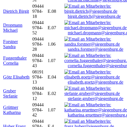
09444
Dietrich Birgit
9784-
E.08
18
birgit.dietrich@siegenburg.de
09444
Dropmann
9784-
E.07
Michael
52
michael.dropmann@siegenburg.
09444
Forstner
9784-
1.06
Sandra
28
sandra.forstner@siegenburg.de
09444
Fuggenthaler
9784-
1.07
Cornelia
43
cornelia.fuggenthaler@siegenbu
08191
Götz Elisabeth
9784-
E.04
13
elisabeth.goetz@siegenburg.de
09444
Gruber
9784-
E.02
Stefanie
12
stefanie.gruber@siegenburg.de
09444
Grüttner
9784-
1.07
Katharina
42
katharina.gruettner@siegenburg.
09444
Huber Franz
9784-
E 4