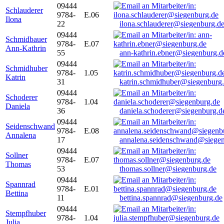
09444
Schlauderer
9784-
E.06
Ilona
22
ilona.schlauderer@siegenburg.d
09444
Schmidbauer
9784-
E.07
Ann-Kathrin
55
ann-kathrin.ebner@siegenburg.d
09444
Schmidhuber
9784-
1.05
Katrin
31
katrin.schmidhuber@siegenburg
09444
Schoderer
9784-
1.04
Daniela
36
daniela.schoderer@siegenburg.d
09444
Seidenschwand
9784-
E.08
Annalena
17
annalena.seidenschwand@siegen
09444
Sollner
9784-
E.07
Thomas
53
thomas.sollner@siegenburg.de
09444
Spannrad
9784-
E.01
Bettina
11
bettina.spannrad@siegenburg.de
09444
Stempfhuber
9784-
1.04
Julia