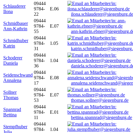
09444
Schlauderer
9784-
E.06
Ilona
22
ilona.schlauderer@siegenburg.d
09444
Schmidbauer
9784-
E.07
Ann-Kathrin
55
ann-kathrin.ebner@siegenburg.d
09444
Schmidhuber
9784-
1.05
Katrin
31
katrin.schmidhuber@siegenburg
09444
Schoderer
9784-
1.04
Daniela
36
daniela.schoderer@siegenburg.d
09444
Seidenschwand
9784-
E.08
Annalena
17
annalena.seidenschwand@siegen
09444
Sollner
9784-
E.07
Thomas
53
thomas.sollner@siegenburg.de
09444
Spannrad
9784-
E.01
Bettina
11
bettina.spannrad@siegenburg.de
09444
Stempfhuber
9784-
1.04
Julia