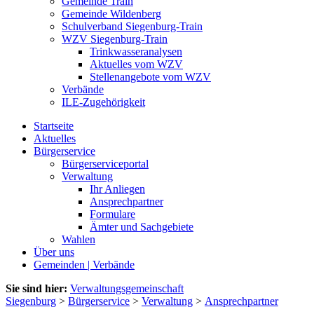
Gemeinde Train
Gemeinde Wildenberg
Schulverband Siegenburg-Train
WZV Siegenburg-Train
Trinkwasseranalysen
Aktuelles vom WZV
Stellenangebote vom WZV
Verbände
ILE-Zugehörigkeit
Startseite
Aktuelles
Bürgerservice
Bürgerserviceportal
Verwaltung
Ihr Anliegen
Ansprechpartner
Formulare
Ämter und Sachgebiete
Wahlen
Über uns
Gemeinden | Verbände
Sie sind hier:
Verwaltungsgemeinschaft
Siegenburg
>
Bürgerservice
>
Verwaltung
>
Ansprechpartner