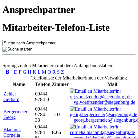
Ansprechpartner
Mitarbeiter-Telefon-Liste
Sprung zu den Mitarbeitern mit dem Anfangsbuchstaben:
B
D
F
G
H
K
L
M
O
R
S
Z
Telefonliste der Mitarbeiter/innen der Verwaltung
Name
Telefon
Zimmer
Mail
Zeitler
09444
Gerhard
9784-0
vg.vorsitzender@siegenburg.de
09444
Bergermeier
9784-
1.03
Georg
33
georg.bergermeier@siegenburg.
09444
Blachnik
9784-
E.06
Cornelia
51
cornelia.blachnik@siegenburg.d