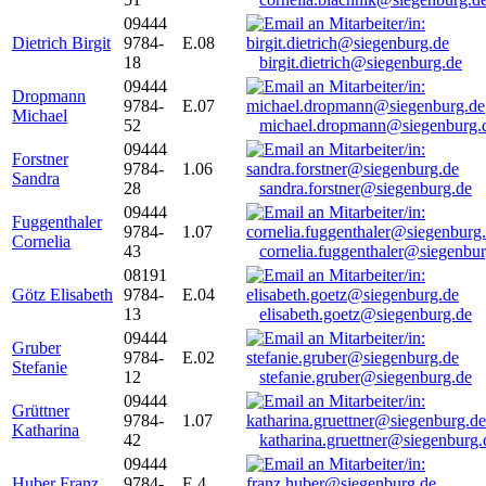
09444
Dietrich Birgit
9784-
E.08
18
birgit.dietrich@siegenburg.de
09444
Dropmann
9784-
E.07
Michael
52
michael.dropmann@siegenburg.
09444
Forstner
9784-
1.06
Sandra
28
sandra.forstner@siegenburg.de
09444
Fuggenthaler
9784-
1.07
Cornelia
43
cornelia.fuggenthaler@siegenbu
08191
Götz Elisabeth
9784-
E.04
13
elisabeth.goetz@siegenburg.de
09444
Gruber
9784-
E.02
Stefanie
12
stefanie.gruber@siegenburg.de
09444
Grüttner
9784-
1.07
Katharina
42
katharina.gruettner@siegenburg.
09444
Huber Franz
9784-
E 4