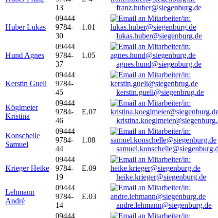
13
franz.huber@siegenburg.de
09444
Huber Lukas
9784-
1.01
30
lukas.huber@siegenburg.de
09444
Hund Agnes
9784-
1.05
37
agnes.hund@siegenburg.de
09444
Kerstin Gueli
9784-
45
kerstin.gueli@siegenbrug.de
09444
Köglmeier
9784-
E.07
Kristina
46
kristina.koeglmeier@siegenburg
09444
Konschelle
9784-
1.08
Samuel
44
samuel.konschelle@siegenburg.
09444
Krieger Heike
9784-
E.09
19
heike.krieger@siegenburg.de
09444
Lehmann
9784-
E.03
André
14
andre.lehmann@siegenburg.de
09444