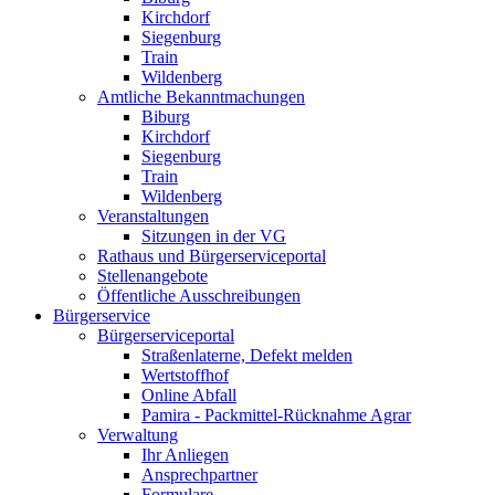
Kirchdorf
Siegenburg
Train
Wildenberg
Amtliche Bekanntmachungen
Biburg
Kirchdorf
Siegenburg
Train
Wildenberg
Veranstaltungen
Sitzungen in der VG
Rathaus und Bürgerserviceportal
Stellenangebote
Öffentliche Ausschreibungen
Bürgerservice
Bürgerserviceportal
Straßenlaterne, Defekt melden
Wertstoffhof
Online Abfall
Pamira - Packmittel-Rücknahme Agrar
Verwaltung
Ihr Anliegen
Ansprechpartner
Formulare