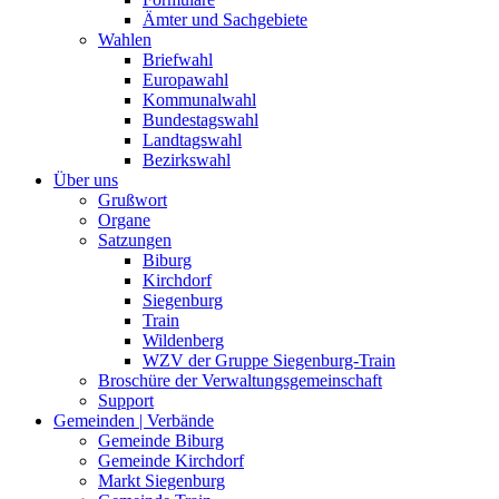
Ämter und Sachgebiete
Wahlen
Briefwahl
Europawahl
Kommunalwahl
Bundestagswahl
Landtagswahl
Bezirkswahl
Über uns
Grußwort
Organe
Satzungen
Biburg
Kirchdorf
Siegenburg
Train
Wildenberg
WZV der Gruppe Siegenburg-Train
Broschüre der Verwaltungsgemeinschaft
Support
Gemeinden | Verbände
Gemeinde Biburg
Gemeinde Kirchdorf
Markt Siegenburg