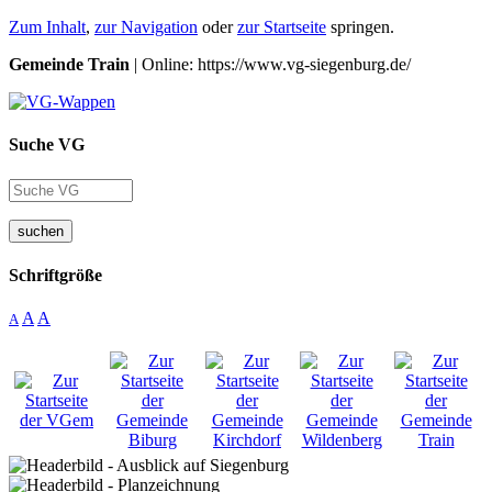
Zum Inhalt
,
zur Navigation
oder
zur Startseite
springen.
Gemeinde Train
| Online: https://www.vg-siegenburg.de/
Suche VG
suchen
Schriftgröße
A
A
A