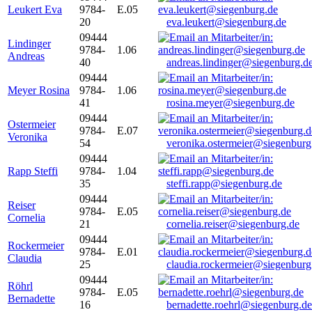
Leukert Eva
9784-
E.05
20
eva.leukert@siegenburg.de
09444
Lindinger
9784-
1.06
Andreas
40
andreas.lindinger@siegenburg.d
09444
Meyer Rosina
9784-
1.06
41
rosina.meyer@siegenburg.de
09444
Ostermeier
9784-
E.07
Veronika
54
veronika.ostermeier@siegenburg
09444
Rapp Steffi
9784-
1.04
35
steffi.rapp@siegenburg.de
09444
Reiser
9784-
E.05
Cornelia
21
cornelia.reiser@siegenburg.de
09444
Rockermeier
9784-
E.01
Claudia
25
claudia.rockermeier@siegenburg
09444
Röhrl
9784-
E.05
Bernadette
16
bernadette.roehrl@siegenburg.de