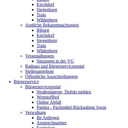
Kirchdorf
Siegenburg
Train
Wildenberg
Amtliche Bekanntmachungen
Biburg
Kirchdorf
Siegenburg
Train
Wildenberg
Veranstaltungen
Sitzungen in der VG
Rathaus und Bürgerserviceportal
Stellenangebote
Öffentliche Ausschreibungen
Bürgerservice
Bürgerserviceportal
Straßenlaterne, Defekt melden
Wertstoffhof
Online Abfall
Pamira - Packmittel-Rücknahme Agrar
Verwaltung
Ihr Anliegen
Ansprechpartner
Formulare