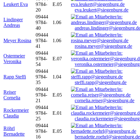
Leukert Eva
9784-
E.05
20
eva.leukert@siegenburg.de
09444
Lindinger
9784-
1.06
Andreas
40
andreas.lindinger@siegenburg.d
09444
Meyer Rosina
9784-
1.06
41
rosina.meyer@siegenburg.de
09444
Ostermeier
9784-
E.07
Veronika
54
veronika.ostermeier@siegenburg
09444
Rapp Steffi
9784-
1.04
35
steffi.rapp@siegenburg.de
09444
Reiser
9784-
E.05
Cornelia
21
cornelia.reiser@siegenburg.de
09444
Rockermeier
9784-
E.01
Claudia
25
claudia.rockermeier@siegenburg
09444
Röhrl
9784-
E.05
Bernadette
16
bernadette.roehrl@siegenburg.de