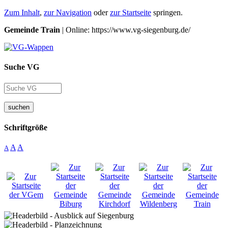
Zum Inhalt
,
zur Navigation
oder
zur Startseite
springen.
Gemeinde Train
| Online: https://www.vg-siegenburg.de/
Suche VG
suchen
Schriftgröße
A
A
A