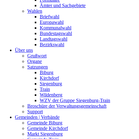
Ämter und Sachgebiete
Wahlen
Briefwahl
Europawahl
Kommunalwahl
Bundestagswahl
Landtagswahl
Bezirkswahl
Über uns
Grußwort
Organe
Satzungen
Biburg
Kirchdorf
Siegenburg
Train
Wildenberg
WZV der Gruppe Siegenburg-Train
Broschüre der Verwaltungsgemeinschaft
Support
Gemeinden | Verbände
Gemeinde Biburg
Gemeinde Kirchdorf
Markt Siegenburg