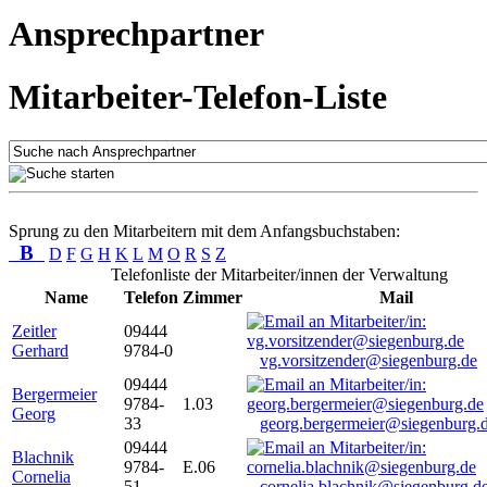
Ansprechpartner
Mitarbeiter-Telefon-Liste
Sprung zu den Mitarbeitern mit dem Anfangsbuchstaben:
B
D
F
G
H
K
L
M
O
R
S
Z
Telefonliste der Mitarbeiter/innen der Verwaltung
Name
Telefon
Zimmer
Mail
Zeitler
09444
Gerhard
9784-0
vg.vorsitzender@siegenburg.de
09444
Bergermeier
9784-
1.03
Georg
33
georg.bergermeier@siegenburg.
09444
Blachnik
9784-
E.06
Cornelia
51
cornelia.blachnik@siegenburg.d