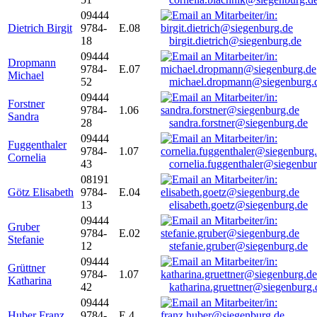
09444
Dietrich Birgit
9784-
E.08
18
birgit.dietrich@siegenburg.de
09444
Dropmann
9784-
E.07
Michael
52
michael.dropmann@siegenburg.
09444
Forstner
9784-
1.06
Sandra
28
sandra.forstner@siegenburg.de
09444
Fuggenthaler
9784-
1.07
Cornelia
43
cornelia.fuggenthaler@siegenbu
08191
Götz Elisabeth
9784-
E.04
13
elisabeth.goetz@siegenburg.de
09444
Gruber
9784-
E.02
Stefanie
12
stefanie.gruber@siegenburg.de
09444
Grüttner
9784-
1.07
Katharina
42
katharina.gruettner@siegenburg.
09444
Huber Franz
9784-
E 4