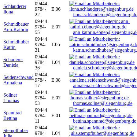
09444
Schlauderer
9784-
E.06
Ilona
22
ilona.schlauderer@siegenburg.d
09444
Schmidbauer
9784-
E.07
Ann-Kathrin
55
ann-kathrin.ebner@siegenburg.d
09444
Schmidhuber
9784-
1.05
Katrin
31
katrin.schmidhuber@siegenburg
09444
Schoderer
9784-
1.04
Daniela
36
daniela.schoderer@siegenburg.d
09444
Seidenschwand
9784-
E.08
Annalena
17
annalena.seidenschwand@siegen
09444
Sollner
9784-
E.07
Thomas
53
thomas.sollner@siegenburg.de
09444
Spannrad
9784-
E.01
Bettina
11
bettina.spannrad@siegenburg.de
09444
Stempfhuber
9784-
1.04
Julia