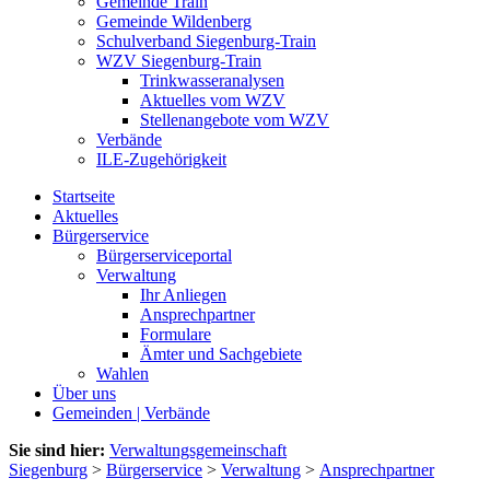
Gemeinde Train
Gemeinde Wildenberg
Schulverband Siegenburg-Train
WZV Siegenburg-Train
Trinkwasseranalysen
Aktuelles vom WZV
Stellenangebote vom WZV
Verbände
ILE-Zugehörigkeit
Startseite
Aktuelles
Bürgerservice
Bürgerserviceportal
Verwaltung
Ihr Anliegen
Ansprechpartner
Formulare
Ämter und Sachgebiete
Wahlen
Über uns
Gemeinden | Verbände
Sie sind hier:
Verwaltungsgemeinschaft
Siegenburg
>
Bürgerservice
>
Verwaltung
>
Ansprechpartner