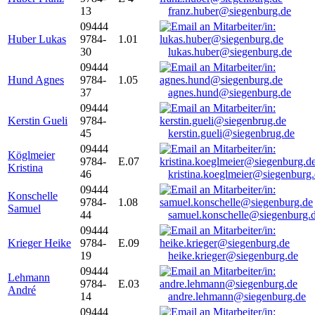
13
franz.huber@siegenburg.de
09444
Huber Lukas
9784-
1.01
30
lukas.huber@siegenburg.de
09444
Hund Agnes
9784-
1.05
37
agnes.hund@siegenburg.de
09444
Kerstin Gueli
9784-
45
kerstin.gueli@siegenbrug.de
09444
Köglmeier
9784-
E.07
Kristina
46
kristina.koeglmeier@siegenburg
09444
Konschelle
9784-
1.08
Samuel
44
samuel.konschelle@siegenburg.
09444
Krieger Heike
9784-
E.09
19
heike.krieger@siegenburg.de
09444
Lehmann
9784-
E.03
André
14
andre.lehmann@siegenburg.de
09444