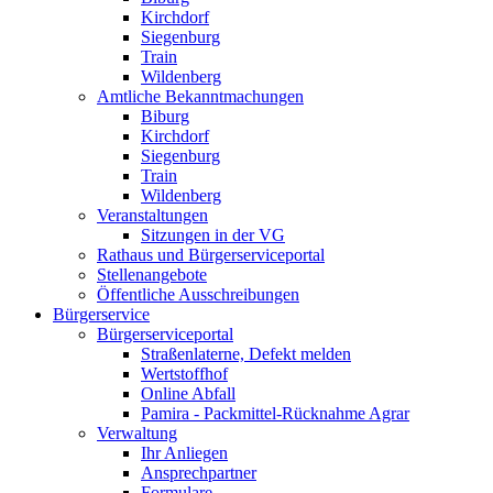
Kirchdorf
Siegenburg
Train
Wildenberg
Amtliche Bekanntmachungen
Biburg
Kirchdorf
Siegenburg
Train
Wildenberg
Veranstaltungen
Sitzungen in der VG
Rathaus und Bürgerserviceportal
Stellenangebote
Öffentliche Ausschreibungen
Bürgerservice
Bürgerserviceportal
Straßenlaterne, Defekt melden
Wertstoffhof
Online Abfall
Pamira - Packmittel-Rücknahme Agrar
Verwaltung
Ihr Anliegen
Ansprechpartner
Formulare