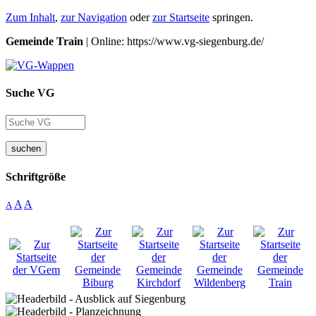
Zum Inhalt
,
zur Navigation
oder
zur Startseite
springen.
Gemeinde Train
| Online: https://www.vg-siegenburg.de/
Suche VG
suchen
Schriftgröße
A
A
A