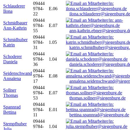
09444
Schlauderer
9784-
E.06
Ilona
22
ilona.schlauderer@siegenburg.d
09444
Schmidbauer
9784-
E.07
Ann-Kathrin
55
ann-kathrin.ebner@siegenburg.d
09444
Schmidhuber
9784-
1.05
Katrin
31
katrin.schmidhuber@siegenburg
09444
Schoderer
9784-
1.04
Daniela
36
daniela.schoderer@siegenburg.d
09444
Seidenschwand
9784-
E.08
Annalena
17
annalena.seidenschwand@siegen
09444
Sollner
9784-
E.07
Thomas
53
thomas.sollner@siegenburg.de
09444
Spannrad
9784-
E.01
Bettina
11
bettina.spannrad@siegenburg.de
09444
Stempfhuber
9784-
1.04
Julia