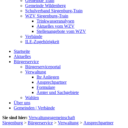
Gemeinde Train
Gemeinde Wildenberg
Schulverband Siegenburg-Train
WZV Siegenburg-Train
Trinkwasseranalysen
Aktuelles vom WZV
Stellenangebote vom WZV
Verbände
ILE-Zugehörigkeit
Startseite
Aktuelles
Bürgerservice
Bürgerserviceportal
Verwaltung
Ihr Anliegen
Ansprechpartner
Formulare
Ämter und Sachgebiete
Wahlen
Über uns
Gemeinden | Verbände
Sie sind hier:
Verwaltungsgemeinschaft
Siegenburg
>
Bürgerservice
>
Verwaltung
>
Ansprechpartner