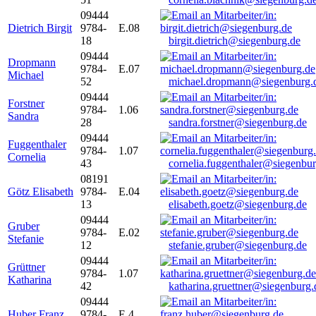
09444
Dietrich Birgit
9784-
E.08
18
birgit.dietrich@siegenburg.de
09444
Dropmann
9784-
E.07
Michael
52
michael.dropmann@siegenburg.
09444
Forstner
9784-
1.06
Sandra
28
sandra.forstner@siegenburg.de
09444
Fuggenthaler
9784-
1.07
Cornelia
43
cornelia.fuggenthaler@siegenbu
08191
Götz Elisabeth
9784-
E.04
13
elisabeth.goetz@siegenburg.de
09444
Gruber
9784-
E.02
Stefanie
12
stefanie.gruber@siegenburg.de
09444
Grüttner
9784-
1.07
Katharina
42
katharina.gruettner@siegenburg.
09444
Huber Franz
9784-
E 4