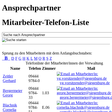
Ansprechpartner
Mitarbeiter-Telefon-Liste
Sprung zu den Mitarbeitern mit dem Anfangsbuchstaben:
B
D
F
G
H
K
L
M
O
R
S
Z
Telefonliste der Mitarbeiter/innen der Verwaltung
Name
Telefon
Zimmer
Mail
Zeitler
09444
Gerhard
9784-0
vg.vorsitzender@siegenburg.de
09444
Bergermeier
9784-
1.03
Georg
33
georg.bergermeier@siegenburg.
09444
Blachnik
9784-
E.06
Cornelia
51
cornelia.blachnik@siegenburg.d