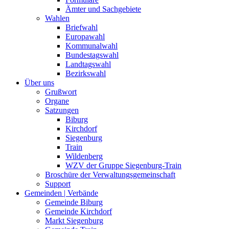
Ämter und Sachgebiete
Wahlen
Briefwahl
Europawahl
Kommunalwahl
Bundestagswahl
Landtagswahl
Bezirkswahl
Über uns
Grußwort
Organe
Satzungen
Biburg
Kirchdorf
Siegenburg
Train
Wildenberg
WZV der Gruppe Siegenburg-Train
Broschüre der Verwaltungsgemeinschaft
Support
Gemeinden | Verbände
Gemeinde Biburg
Gemeinde Kirchdorf
Markt Siegenburg