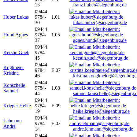
13
franz.huber@siegenburg.de
09444
Huber Lukas
9784-
1.01
30
lukas.huber@siegenburg.de
09444
Hund Agnes
9784-
1.05
37
agnes.hund@siegenburg.de
09444
Kerstin Gueli
9784-
45
kerstin.gueli@siegenbrug.de
09444
Köglmeier
9784-
E.07
Kristina
46
kristina.koeglmeier@siegenburg
09444
Konschelle
9784-
1.08
Samuel
44
samuel.konschelle@siegenburg.
09444
Krieger Heike
9784-
E.09
19
heike.krieger@siegenburg.de
09444
Lehmann
9784-
E.03
André
14
andre.lehmann@siegenburg.de
09444