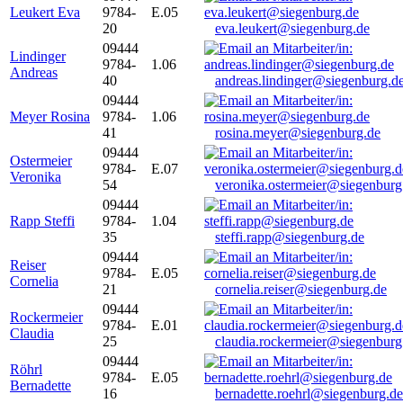
Leukert Eva
9784-
E.05
20
eva.leukert@siegenburg.de
09444
Lindinger
9784-
1.06
Andreas
40
andreas.lindinger@siegenburg.d
09444
Meyer Rosina
9784-
1.06
41
rosina.meyer@siegenburg.de
09444
Ostermeier
9784-
E.07
Veronika
54
veronika.ostermeier@siegenburg
09444
Rapp Steffi
9784-
1.04
35
steffi.rapp@siegenburg.de
09444
Reiser
9784-
E.05
Cornelia
21
cornelia.reiser@siegenburg.de
09444
Rockermeier
9784-
E.01
Claudia
25
claudia.rockermeier@siegenburg
09444
Röhrl
9784-
E.05
Bernadette
16
bernadette.roehrl@siegenburg.de