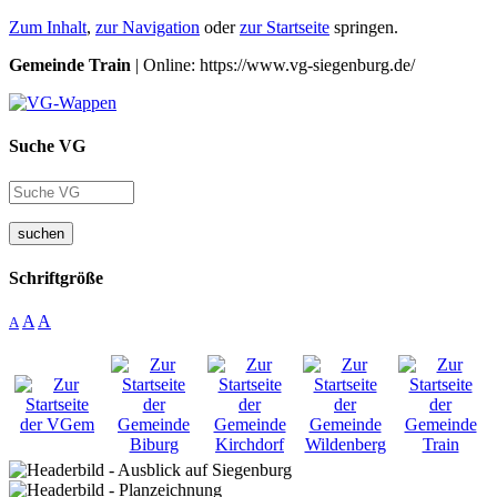
Zum Inhalt
,
zur Navigation
oder
zur Startseite
springen.
Gemeinde Train
| Online: https://www.vg-siegenburg.de/
Suche VG
suchen
Schriftgröße
A
A
A