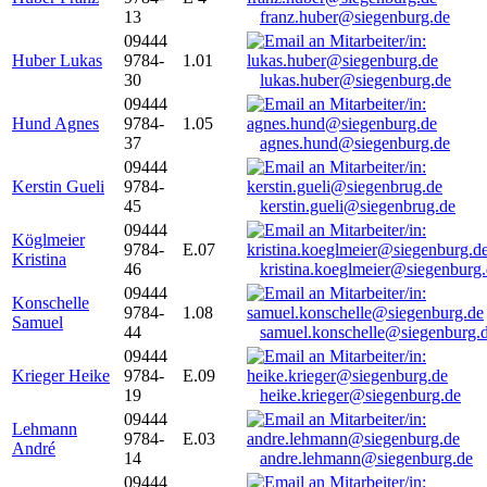
13
franz.huber@siegenburg.de
09444
Huber Lukas
9784-
1.01
30
lukas.huber@siegenburg.de
09444
Hund Agnes
9784-
1.05
37
agnes.hund@siegenburg.de
09444
Kerstin Gueli
9784-
45
kerstin.gueli@siegenbrug.de
09444
Köglmeier
9784-
E.07
Kristina
46
kristina.koeglmeier@siegenburg
09444
Konschelle
9784-
1.08
Samuel
44
samuel.konschelle@siegenburg.
09444
Krieger Heike
9784-
E.09
19
heike.krieger@siegenburg.de
09444
Lehmann
9784-
E.03
André
14
andre.lehmann@siegenburg.de
09444