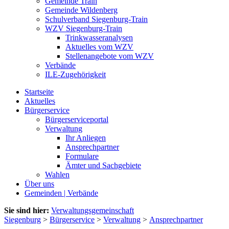
Gemeinde Train
Gemeinde Wildenberg
Schulverband Siegenburg-Train
WZV Siegenburg-Train
Trinkwasseranalysen
Aktuelles vom WZV
Stellenangebote vom WZV
Verbände
ILE-Zugehörigkeit
Startseite
Aktuelles
Bürgerservice
Bürgerserviceportal
Verwaltung
Ihr Anliegen
Ansprechpartner
Formulare
Ämter und Sachgebiete
Wahlen
Über uns
Gemeinden | Verbände
Sie sind hier:
Verwaltungsgemeinschaft
Siegenburg
>
Bürgerservice
>
Verwaltung
>
Ansprechpartner