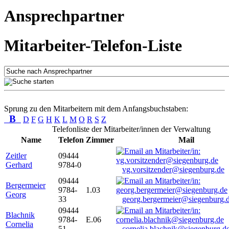
Ansprechpartner
Mitarbeiter-Telefon-Liste
Sprung zu den Mitarbeitern mit dem Anfangsbuchstaben:
B
D
F
G
H
K
L
M
O
R
S
Z
Telefonliste der Mitarbeiter/innen der Verwaltung
Name
Telefon
Zimmer
Mail
Zeitler
09444
Gerhard
9784-0
vg.vorsitzender@siegenburg.de
09444
Bergermeier
9784-
1.03
Georg
33
georg.bergermeier@siegenburg.
09444
Blachnik
9784-
E.06
Cornelia
51
cornelia.blachnik@siegenburg.d