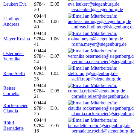
Leukert Eva
9784-
E.05
20
eva.leukert@siegenburg.de
09444
Lindinger
9784-
1.06
Andreas
40
andreas.lindinger@siegenburg.d
09444
Meyer Rosina
9784-
1.06
41
rosina.meyer@siegenburg.de
09444
Ostermeier
9784-
E.07
Veronika
54
veronika.ostermeier@siegenburg
09444
Rapp Steffi
9784-
1.04
35
steffi.rapp@siegenburg.de
09444
Reiser
9784-
E.05
Cornelia
21
cornelia.reiser@siegenburg.de
09444
Rockermeier
9784-
E.01
Claudia
25
claudia.rockermeier@siegenburg
09444
Röhrl
9784-
E.05
Bernadette
16
bernadette.roehrl@siegenburg.de