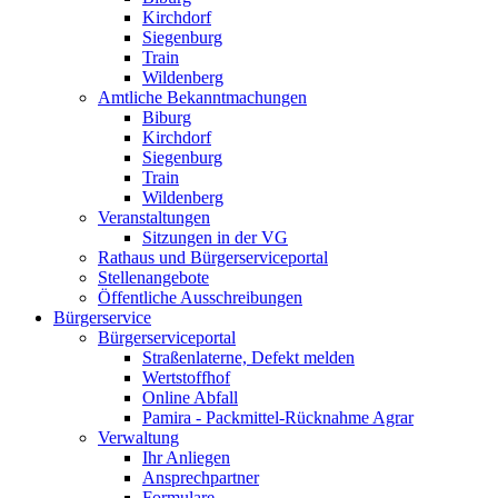
Kirchdorf
Siegenburg
Train
Wildenberg
Amtliche Bekanntmachungen
Biburg
Kirchdorf
Siegenburg
Train
Wildenberg
Veranstaltungen
Sitzungen in der VG
Rathaus und Bürgerserviceportal
Stellenangebote
Öffentliche Ausschreibungen
Bürgerservice
Bürgerserviceportal
Straßenlaterne, Defekt melden
Wertstoffhof
Online Abfall
Pamira - Packmittel-Rücknahme Agrar
Verwaltung
Ihr Anliegen
Ansprechpartner
Formulare