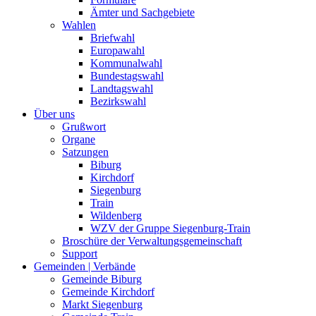
Ämter und Sachgebiete
Wahlen
Briefwahl
Europawahl
Kommunalwahl
Bundestagswahl
Landtagswahl
Bezirkswahl
Über uns
Grußwort
Organe
Satzungen
Biburg
Kirchdorf
Siegenburg
Train
Wildenberg
WZV der Gruppe Siegenburg-Train
Broschüre der Verwaltungsgemeinschaft
Support
Gemeinden | Verbände
Gemeinde Biburg
Gemeinde Kirchdorf
Markt Siegenburg