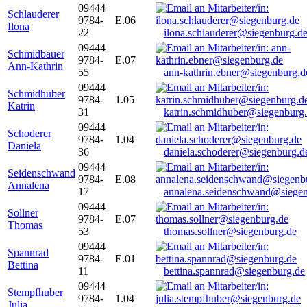
09444
Schlauderer
9784-
E.06
Ilona
22
ilona.schlauderer@siegenburg.d
09444
Schmidbauer
9784-
E.07
Ann-Kathrin
55
ann-kathrin.ebner@siegenburg.d
09444
Schmidhuber
9784-
1.05
Katrin
31
katrin.schmidhuber@siegenburg
09444
Schoderer
9784-
1.04
Daniela
36
daniela.schoderer@siegenburg.d
09444
Seidenschwand
9784-
E.08
Annalena
17
annalena.seidenschwand@siegen
09444
Sollner
9784-
E.07
Thomas
53
thomas.sollner@siegenburg.de
09444
Spannrad
9784-
E.01
Bettina
11
bettina.spannrad@siegenburg.de
09444
Stempfhuber
9784-
1.04
Julia