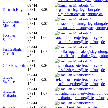
09444
Dietrich Birgit
9784-
E.08
18
birgit.dietrich@siegenburg.de
09444
Dropmann
9784-
E.07
Michael
52
michael.dropmann@siegenburg.
09444
Forstner
9784-
1.06
Sandra
28
sandra.forstner@siegenburg.de
09444
Fuggenthaler
9784-
1.07
Cornelia
43
cornelia.fuggenthaler@siegenbu
08191
Götz Elisabeth
9784-
E.04
13
elisabeth.goetz@siegenburg.de
09444
Gruber
9784-
E.02
Stefanie
12
stefanie.gruber@siegenburg.de
09444
Grüttner
9784-
1.07
Katharina
42
katharina.gruettner@siegenburg.
09444
Huber Franz
9784-
E 4