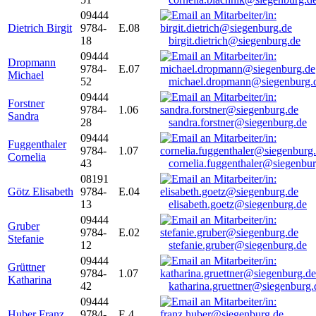
09444
Dietrich Birgit
9784-
E.08
18
birgit.dietrich@siegenburg.de
09444
Dropmann
9784-
E.07
Michael
52
michael.dropmann@siegenburg.
09444
Forstner
9784-
1.06
Sandra
28
sandra.forstner@siegenburg.de
09444
Fuggenthaler
9784-
1.07
Cornelia
43
cornelia.fuggenthaler@siegenbu
08191
Götz Elisabeth
9784-
E.04
13
elisabeth.goetz@siegenburg.de
09444
Gruber
9784-
E.02
Stefanie
12
stefanie.gruber@siegenburg.de
09444
Grüttner
9784-
1.07
Katharina
42
katharina.gruettner@siegenburg.
09444
Huber Franz
9784-
E 4