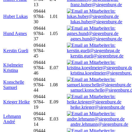
13
franz.huber@siegenburg.de
09444
Huber Lukas
9784-
1.01
30
lukas.huber@siegenburg.de
09444
Hund Agnes
9784-
1.05
37
agnes.hund@siegenburg.de
09444
Kerstin Gueli
9784-
45
kerstin.gueli@siegenbrug.de
09444
Köglmeier
9784-
E.07
Kristina
46
kristina.koeglmeier@siegenburg
09444
Konschelle
9784-
1.08
Samuel
44
samuel.konschelle@siegenburg.
09444
Krieger Heike
9784-
E.09
19
heike.krieger@siegenburg.de
09444
Lehmann
9784-
E.03
André
14
andre.lehmann@siegenburg.de
09444