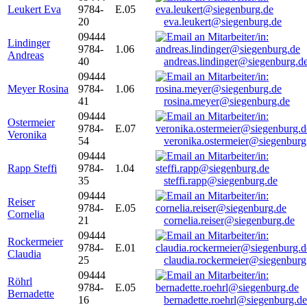
Leukert Eva
9784-
E.05
20
eva.leukert@siegenburg.de
09444
Lindinger
9784-
1.06
Andreas
40
andreas.lindinger@siegenburg.d
09444
Meyer Rosina
9784-
1.06
41
rosina.meyer@siegenburg.de
09444
Ostermeier
9784-
E.07
Veronika
54
veronika.ostermeier@siegenburg
09444
Rapp Steffi
9784-
1.04
35
steffi.rapp@siegenburg.de
09444
Reiser
9784-
E.05
Cornelia
21
cornelia.reiser@siegenburg.de
09444
Rockermeier
9784-
E.01
Claudia
25
claudia.rockermeier@siegenburg
09444
Röhrl
9784-
E.05
Bernadette
16
bernadette.roehrl@siegenburg.de