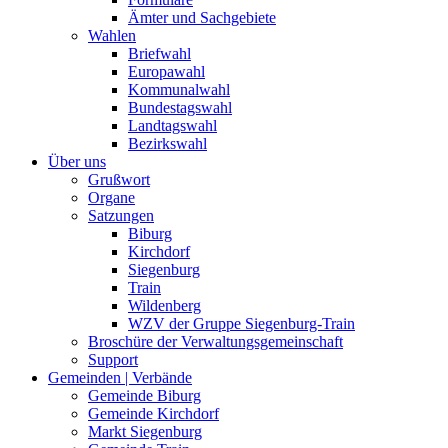
Ämter und Sachgebiete
Wahlen
Briefwahl
Europawahl
Kommunalwahl
Bundestagswahl
Landtagswahl
Bezirkswahl
Über uns
Grußwort
Organe
Satzungen
Biburg
Kirchdorf
Siegenburg
Train
Wildenberg
WZV der Gruppe Siegenburg-Train
Broschüre der Verwaltungsgemeinschaft
Support
Gemeinden | Verbände
Gemeinde Biburg
Gemeinde Kirchdorf
Markt Siegenburg