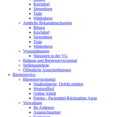
Kirchdorf
Siegenburg
Train
Wildenberg
Amtliche Bekanntmachungen
Biburg
Kirchdorf
Siegenburg
Train
Wildenberg
Veranstaltungen
Sitzungen in der VG
Rathaus und Bürgerserviceportal
Stellenangebote
Öffentliche Ausschreibungen
Bürgerservice
Bürgerserviceportal
Straßenlaterne, Defekt melden
Wertstoffhof
Online Abfall
Pamira - Packmittel-Rücknahme Agrar
Verwaltung
Ihr Anliegen
Ansprechpartner
Formulare