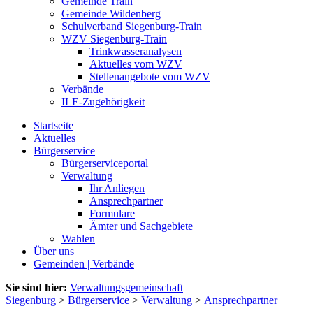
Gemeinde Train
Gemeinde Wildenberg
Schulverband Siegenburg-Train
WZV Siegenburg-Train
Trinkwasseranalysen
Aktuelles vom WZV
Stellenangebote vom WZV
Verbände
ILE-Zugehörigkeit
Startseite
Aktuelles
Bürgerservice
Bürgerserviceportal
Verwaltung
Ihr Anliegen
Ansprechpartner
Formulare
Ämter und Sachgebiete
Wahlen
Über uns
Gemeinden | Verbände
Sie sind hier:
Verwaltungsgemeinschaft
Siegenburg
>
Bürgerservice
>
Verwaltung
>
Ansprechpartner