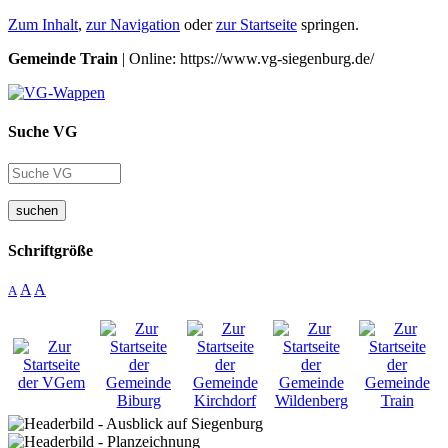
Zum Inhalt
,
zur Navigation
oder
zur Startseite
springen.
Gemeinde Train
| Online: https://www.vg-siegenburg.de/
Suche VG
suchen
Schriftgröße
A
A
A