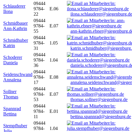
09444
Schlauderer
9784-
E.06
Ilona
22
ilona.schlauderer@siegenburg.d
09444
Schmidbauer
9784-
E.07
Ann-Kathrin
55
ann-kathrin.ebner@siegenburg.d
09444
Schmidhuber
9784-
1.05
Katrin
31
katrin.schmidhuber@siegenburg
09444
Schoderer
9784-
1.04
Daniela
36
daniela.schoderer@siegenburg.d
09444
Seidenschwand
9784-
E.08
Annalena
17
annalena.seidenschwand@siegen
09444
Sollner
9784-
E.07
Thomas
53
thomas.sollner@siegenburg.de
09444
Spannrad
9784-
E.01
Bettina
11
bettina.spannrad@siegenburg.de
09444
Stempfhuber
9784-
1.04
Julia