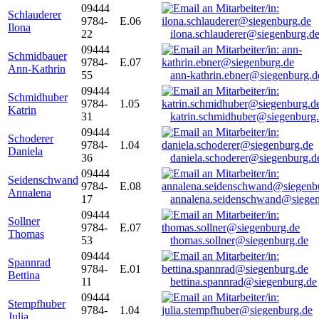
09444
Schlauderer
9784-
E.06
Ilona
22
ilona.schlauderer@siegenburg.d
09444
Schmidbauer
9784-
E.07
Ann-Kathrin
55
ann-kathrin.ebner@siegenburg.d
09444
Schmidhuber
9784-
1.05
Katrin
31
katrin.schmidhuber@siegenburg
09444
Schoderer
9784-
1.04
Daniela
36
daniela.schoderer@siegenburg.d
09444
Seidenschwand
9784-
E.08
Annalena
17
annalena.seidenschwand@siegen
09444
Sollner
9784-
E.07
Thomas
53
thomas.sollner@siegenburg.de
09444
Spannrad
9784-
E.01
Bettina
11
bettina.spannrad@siegenburg.de
09444
Stempfhuber
9784-
1.04
Julia