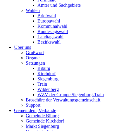
Ämter und Sachgebiete
Wahlen
Briefwahl
Europawahl
Kommunalwahl
Bundestagswahl
Landtagswahl
Bezirkswahl
Über uns
Grußwort
Organe
Satzungen
Biburg
Kirchdorf
Siegenburg
Train
Wildenberg
WZV der Gruppe Siegenburg-Train
Broschüre der Verwaltungsgemeinschaft
Support
Gemeinden | Verbände
Gemeinde Biburg
Gemeinde Kirchdorf
Markt Siegenburg