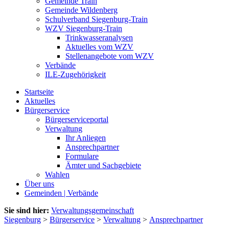
Gemeinde Train
Gemeinde Wildenberg
Schulverband Siegenburg-Train
WZV Siegenburg-Train
Trinkwasseranalysen
Aktuelles vom WZV
Stellenangebote vom WZV
Verbände
ILE-Zugehörigkeit
Startseite
Aktuelles
Bürgerservice
Bürgerserviceportal
Verwaltung
Ihr Anliegen
Ansprechpartner
Formulare
Ämter und Sachgebiete
Wahlen
Über uns
Gemeinden | Verbände
Sie sind hier:
Verwaltungsgemeinschaft
Siegenburg
>
Bürgerservice
>
Verwaltung
>
Ansprechpartner