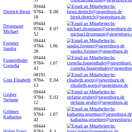
09444
Dietrich Birgit
9784-
E.08
18
birgit.dietrich@siegenburg.de
09444
Dropmann
9784-
E.07
Michael
52
michael.dropmann@siegenburg.
09444
Forstner
9784-
1.06
Sandra
28
sandra.forstner@siegenburg.de
09444
Fuggenthaler
9784-
1.07
Cornelia
43
cornelia.fuggenthaler@siegenbu
08191
Götz Elisabeth
9784-
E.04
13
elisabeth.goetz@siegenburg.de
09444
Gruber
9784-
E.02
Stefanie
12
stefanie.gruber@siegenburg.de
09444
Grüttner
9784-
1.07
Katharina
42
katharina.gruettner@siegenburg.
09444
Huber Franz
9784-
E 4