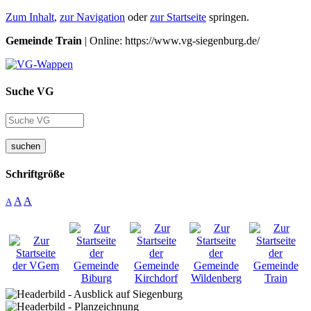
Zum Inhalt
,
zur Navigation
oder
zur Startseite
springen.
Gemeinde Train
| Online: https://www.vg-siegenburg.de/
Suche VG
suchen
Schriftgröße
A
A
A