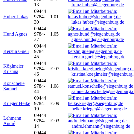
13
franz.huber@siegenburg.de
09444
Huber Lukas
9784-
1.01
30
lukas.huber@siegenburg.de
09444
Hund Agnes
9784-
1.05
37
agnes.hund@siegenburg.de
09444
Kerstin Gueli
9784-
45
kerstin.gueli@siegenbrug.de
09444
Köglmeier
9784-
E.07
Kristina
46
kristina.koeglmeier@siegenburg
09444
Konschelle
9784-
1.08
Samuel
44
samuel.konschelle@siegenburg.
09444
Krieger Heike
9784-
E.09
19
heike.krieger@siegenburg.de
09444
Lehmann
9784-
E.03
André
14
andre.lehmann@siegenburg.de
09444