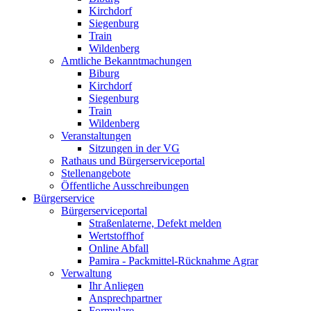
Kirchdorf
Siegenburg
Train
Wildenberg
Amtliche Bekanntmachungen
Biburg
Kirchdorf
Siegenburg
Train
Wildenberg
Veranstaltungen
Sitzungen in der VG
Rathaus und Bürgerserviceportal
Stellenangebote
Öffentliche Ausschreibungen
Bürgerservice
Bürgerserviceportal
Straßenlaterne, Defekt melden
Wertstoffhof
Online Abfall
Pamira - Packmittel-Rücknahme Agrar
Verwaltung
Ihr Anliegen
Ansprechpartner
Formulare