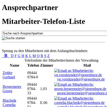
Ansprechpartner
Mitarbeiter-Telefon-Liste
Sprung zu den Mitarbeitern mit dem Anfangsbuchstaben:
B
D
F
G
H
K
L
M
O
R
S
Z
Telefonliste der Mitarbeiter/innen der Verwaltung
Name
Telefon
Zimmer
Mail
Zeitler
09444
Gerhard
9784-0
vg.vorsitzender@siegenburg.de
09444
Bergermeier
9784-
1.03
Georg
33
georg.bergermeier@siegenburg.
09444
Blachnik
9784-
E.06
Cornelia
51
cornelia.blachnik@siegenburg.d