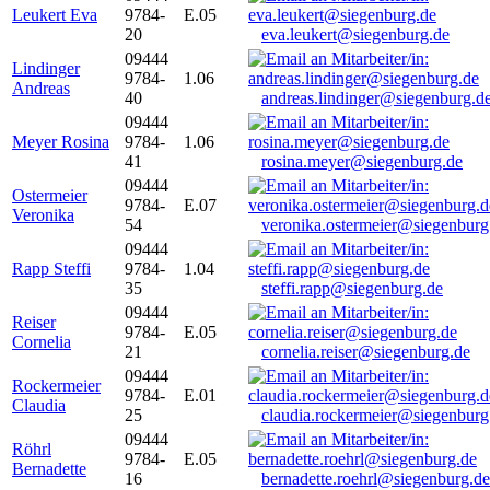
Leukert Eva
9784-
E.05
20
eva.leukert@siegenburg.de
09444
Lindinger
9784-
1.06
Andreas
40
andreas.lindinger@siegenburg.d
09444
Meyer Rosina
9784-
1.06
41
rosina.meyer@siegenburg.de
09444
Ostermeier
9784-
E.07
Veronika
54
veronika.ostermeier@siegenburg
09444
Rapp Steffi
9784-
1.04
35
steffi.rapp@siegenburg.de
09444
Reiser
9784-
E.05
Cornelia
21
cornelia.reiser@siegenburg.de
09444
Rockermeier
9784-
E.01
Claudia
25
claudia.rockermeier@siegenburg
09444
Röhrl
9784-
E.05
Bernadette
16
bernadette.roehrl@siegenburg.de