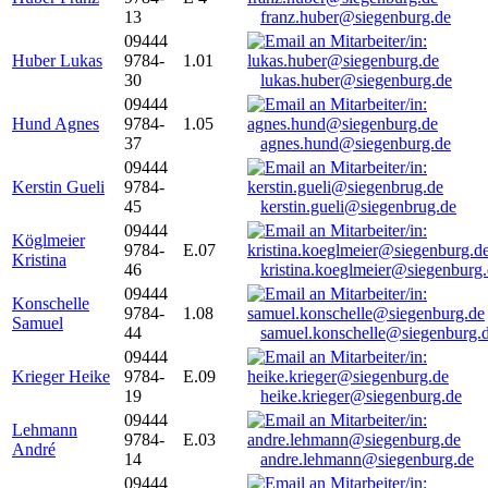
13
franz.huber@siegenburg.de
09444
Huber Lukas
9784-
1.01
30
lukas.huber@siegenburg.de
09444
Hund Agnes
9784-
1.05
37
agnes.hund@siegenburg.de
09444
Kerstin Gueli
9784-
45
kerstin.gueli@siegenbrug.de
09444
Köglmeier
9784-
E.07
Kristina
46
kristina.koeglmeier@siegenburg
09444
Konschelle
9784-
1.08
Samuel
44
samuel.konschelle@siegenburg.
09444
Krieger Heike
9784-
E.09
19
heike.krieger@siegenburg.de
09444
Lehmann
9784-
E.03
André
14
andre.lehmann@siegenburg.de
09444