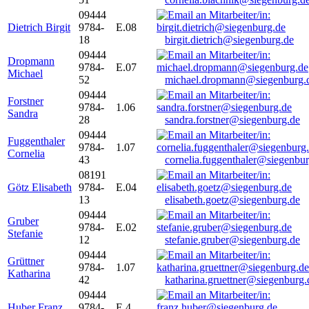
09444
Dietrich Birgit
9784-
E.08
18
birgit.dietrich@siegenburg.de
09444
Dropmann
9784-
E.07
Michael
52
michael.dropmann@siegenburg.
09444
Forstner
9784-
1.06
Sandra
28
sandra.forstner@siegenburg.de
09444
Fuggenthaler
9784-
1.07
Cornelia
43
cornelia.fuggenthaler@siegenbu
08191
Götz Elisabeth
9784-
E.04
13
elisabeth.goetz@siegenburg.de
09444
Gruber
9784-
E.02
Stefanie
12
stefanie.gruber@siegenburg.de
09444
Grüttner
9784-
1.07
Katharina
42
katharina.gruettner@siegenburg.
09444
Huber Franz
9784-
E 4