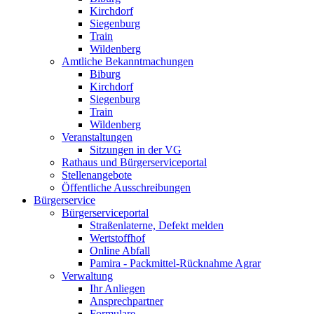
Kirchdorf
Siegenburg
Train
Wildenberg
Amtliche Bekanntmachungen
Biburg
Kirchdorf
Siegenburg
Train
Wildenberg
Veranstaltungen
Sitzungen in der VG
Rathaus und Bürgerserviceportal
Stellenangebote
Öffentliche Ausschreibungen
Bürgerservice
Bürgerserviceportal
Straßenlaterne, Defekt melden
Wertstoffhof
Online Abfall
Pamira - Packmittel-Rücknahme Agrar
Verwaltung
Ihr Anliegen
Ansprechpartner
Formulare