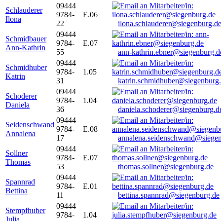
09444
Schlauderer
9784-
E.06
Ilona
22
ilona.schlauderer@siegenburg.d
09444
Schmidbauer
9784-
E.07
Ann-Kathrin
55
ann-kathrin.ebner@siegenburg.d
09444
Schmidhuber
9784-
1.05
Katrin
31
katrin.schmidhuber@siegenburg
09444
Schoderer
9784-
1.04
Daniela
36
daniela.schoderer@siegenburg.d
09444
Seidenschwand
9784-
E.08
Annalena
17
annalena.seidenschwand@siegen
09444
Sollner
9784-
E.07
Thomas
53
thomas.sollner@siegenburg.de
09444
Spannrad
9784-
E.01
Bettina
11
bettina.spannrad@siegenburg.de
09444
Stempfhuber
9784-
1.04
Julia