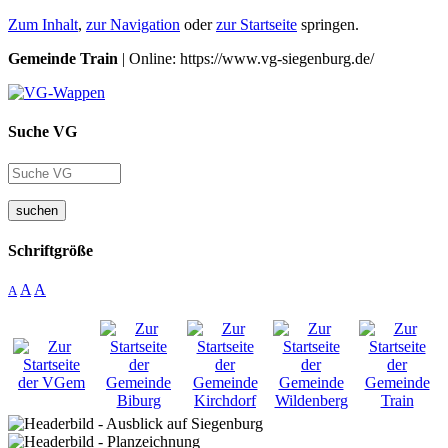
Zum Inhalt
,
zur Navigation
oder
zur Startseite
springen.
Gemeinde Train
| Online: https://www.vg-siegenburg.de/
Suche VG
suchen
Schriftgröße
A
A
A