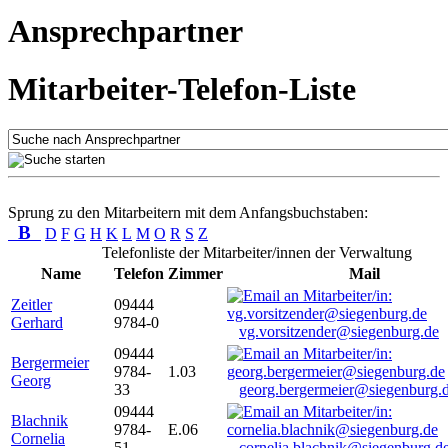
Ansprechpartner
Mitarbeiter-Telefon-Liste
Sprung zu den Mitarbeitern mit dem Anfangsbuchstaben:
B
D
F
G
H
K
L
M
O
R
S
Z
Telefonliste der Mitarbeiter/innen der Verwaltung
Name
Telefon
Zimmer
Mail
Zeitler
09444
Gerhard
9784-0
vg.vorsitzender@siegenburg.de
09444
Bergermeier
9784-
1.03
Georg
33
georg.bergermeier@siegenburg.
09444
Blachnik
9784-
E.06
Cornelia
51
cornelia.blachnik@siegenburg.d