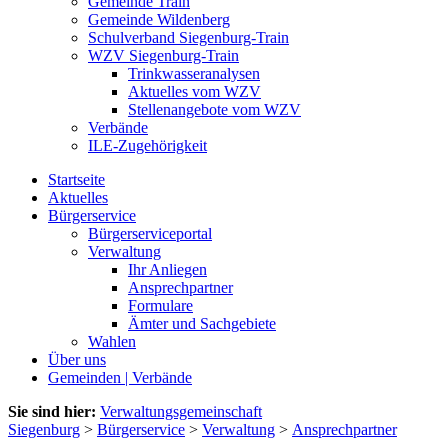
Gemeinde Train
Gemeinde Wildenberg
Schulverband Siegenburg-Train
WZV Siegenburg-Train
Trinkwasseranalysen
Aktuelles vom WZV
Stellenangebote vom WZV
Verbände
ILE-Zugehörigkeit
Startseite
Aktuelles
Bürgerservice
Bürgerserviceportal
Verwaltung
Ihr Anliegen
Ansprechpartner
Formulare
Ämter und Sachgebiete
Wahlen
Über uns
Gemeinden | Verbände
Sie sind hier:
Verwaltungsgemeinschaft
Siegenburg
>
Bürgerservice
>
Verwaltung
>
Ansprechpartner