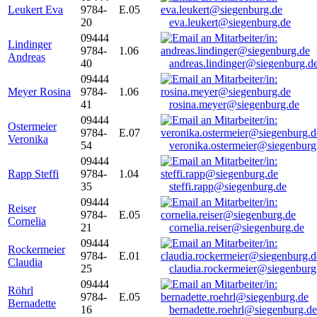
Leukert Eva
9784-
E.05
20
eva.leukert@siegenburg.de
09444
Lindinger
9784-
1.06
Andreas
40
andreas.lindinger@siegenburg.d
09444
Meyer Rosina
9784-
1.06
41
rosina.meyer@siegenburg.de
09444
Ostermeier
9784-
E.07
Veronika
54
veronika.ostermeier@siegenburg
09444
Rapp Steffi
9784-
1.04
35
steffi.rapp@siegenburg.de
09444
Reiser
9784-
E.05
Cornelia
21
cornelia.reiser@siegenburg.de
09444
Rockermeier
9784-
E.01
Claudia
25
claudia.rockermeier@siegenburg
09444
Röhrl
9784-
E.05
Bernadette
16
bernadette.roehrl@siegenburg.de