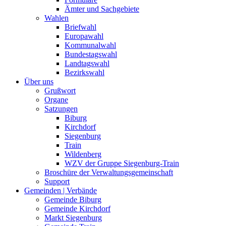
Ämter und Sachgebiete
Wahlen
Briefwahl
Europawahl
Kommunalwahl
Bundestagswahl
Landtagswahl
Bezirkswahl
Über uns
Grußwort
Organe
Satzungen
Biburg
Kirchdorf
Siegenburg
Train
Wildenberg
WZV der Gruppe Siegenburg-Train
Broschüre der Verwaltungsgemeinschaft
Support
Gemeinden | Verbände
Gemeinde Biburg
Gemeinde Kirchdorf
Markt Siegenburg