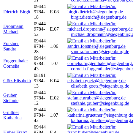
09444
Dietrich Birgit
9784-
E.08
18
birgit.dietrich@siegenburg.de
09444
Dropmann
9784-
E.07
Michael
52
michael.dropmann@siegenburg.
09444
Forstner
9784-
1.06
Sandra
28
sandra.forstner@siegenburg.de
09444
Fuggenthaler
9784-
1.07
Cornelia
43
cornelia.fuggenthaler@siegenbu
08191
Götz Elisabeth
9784-
E.04
13
elisabeth.goetz@siegenburg.de
09444
Gruber
9784-
E.02
Stefanie
12
stefanie.gruber@siegenburg.de
09444
Grüttner
9784-
1.07
Katharina
42
katharina.gruettner@siegenburg.
09444
Huber Franz
9784-
E 4