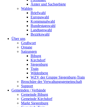
Ämter und Sachgebiete
Wahlen
Briefwahl
Europawahl
Kommunalwahl
Bundestagswahl
Landtagswahl
Bezirkswahl
Über uns
Grußwort
Organe
Satzungen
Biburg
Kirchdorf
Siegenburg
Train
Wildenberg
WZV der Gruppe Siegenburg-Train
Broschüre der Verwaltungsgemeinschaft
Support
Gemeinden | Verbände
Gemeinde Biburg
Gemeinde Kirchdorf
Markt Siegenburg