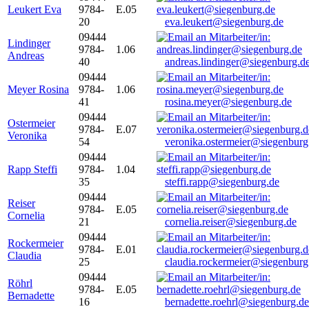
Leukert Eva
9784-
E.05
20
eva.leukert@siegenburg.de
09444
Lindinger
9784-
1.06
Andreas
40
andreas.lindinger@siegenburg.d
09444
Meyer Rosina
9784-
1.06
41
rosina.meyer@siegenburg.de
09444
Ostermeier
9784-
E.07
Veronika
54
veronika.ostermeier@siegenburg
09444
Rapp Steffi
9784-
1.04
35
steffi.rapp@siegenburg.de
09444
Reiser
9784-
E.05
Cornelia
21
cornelia.reiser@siegenburg.de
09444
Rockermeier
9784-
E.01
Claudia
25
claudia.rockermeier@siegenburg
09444
Röhrl
9784-
E.05
Bernadette
16
bernadette.roehrl@siegenburg.de