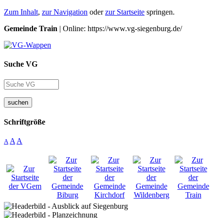
Zum Inhalt
,
zur Navigation
oder
zur Startseite
springen.
Gemeinde Train
| Online: https://www.vg-siegenburg.de/
Suche VG
suchen
Schriftgröße
A
A
A