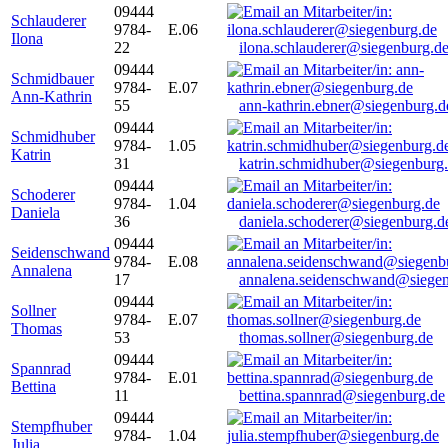
09444
Schlauderer
9784-
E.06
Ilona
22
ilona.schlauderer@siegenburg.d
09444
Schmidbauer
9784-
E.07
Ann-Kathrin
55
ann-kathrin.ebner@siegenburg.d
09444
Schmidhuber
9784-
1.05
Katrin
31
katrin.schmidhuber@siegenburg
09444
Schoderer
9784-
1.04
Daniela
36
daniela.schoderer@siegenburg.d
09444
Seidenschwand
9784-
E.08
Annalena
17
annalena.seidenschwand@siegen
09444
Sollner
9784-
E.07
Thomas
53
thomas.sollner@siegenburg.de
09444
Spannrad
9784-
E.01
Bettina
11
bettina.spannrad@siegenburg.de
09444
Stempfhuber
9784-
1.04
Julia