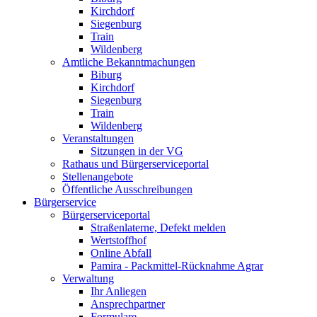
Kirchdorf
Siegenburg
Train
Wildenberg
Amtliche Bekanntmachungen
Biburg
Kirchdorf
Siegenburg
Train
Wildenberg
Veranstaltungen
Sitzungen in der VG
Rathaus und Bürgerserviceportal
Stellenangebote
Öffentliche Ausschreibungen
Bürgerservice
Bürgerserviceportal
Straßenlaterne, Defekt melden
Wertstoffhof
Online Abfall
Pamira - Packmittel-Rücknahme Agrar
Verwaltung
Ihr Anliegen
Ansprechpartner
Formulare