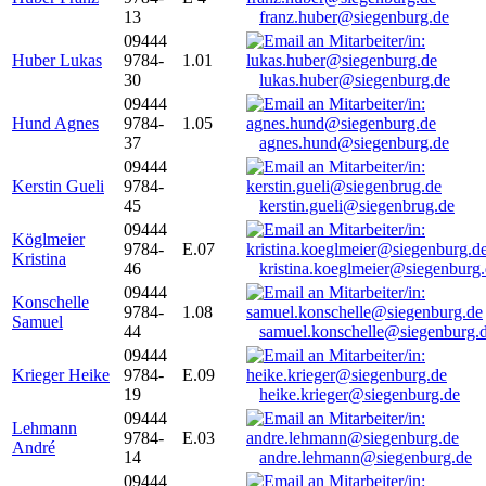
13
franz.huber@siegenburg.de
09444
Huber Lukas
9784-
1.01
30
lukas.huber@siegenburg.de
09444
Hund Agnes
9784-
1.05
37
agnes.hund@siegenburg.de
09444
Kerstin Gueli
9784-
45
kerstin.gueli@siegenbrug.de
09444
Köglmeier
9784-
E.07
Kristina
46
kristina.koeglmeier@siegenburg
09444
Konschelle
9784-
1.08
Samuel
44
samuel.konschelle@siegenburg.
09444
Krieger Heike
9784-
E.09
19
heike.krieger@siegenburg.de
09444
Lehmann
9784-
E.03
André
14
andre.lehmann@siegenburg.de
09444