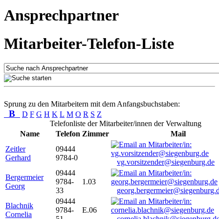
Ansprechpartner
Mitarbeiter-Telefon-Liste
Sprung zu den Mitarbeitern mit dem Anfangsbuchstaben:
B
D
F
G
H
K
L
M
O
R
S
Z
Telefonliste der Mitarbeiter/innen der Verwaltung
Name
Telefon
Zimmer
Mail
Zeitler
09444
Gerhard
9784-0
vg.vorsitzender@siegenburg.de
09444
Bergermeier
9784-
1.03
Georg
33
georg.bergermeier@siegenburg.
09444
Blachnik
9784-
E.06
Cornelia
51
cornelia.blachnik@siegenburg.d