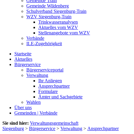
Gemeinde Train
Gemeinde Wildenberg
Schulverband Siegenburg-Train
WZV Siegenburg-Train
Trinkwasseranalysen
Aktuelles vom WZV
Stellenangebote vom WZV
Verbände
ILE-Zugehörigkeit
Startseite
Aktuelles
Bürgerservice
Bürgerserviceportal
Verwaltung
Ihr Anliegen
Ansprechpartner
Formulare
Ämter und Sachgebiete
Wahlen
Über uns
Gemeinden | Verbände
Sie sind hier:
Verwaltungsgemeinschaft
Siegenburg
>
Bürgerservice
>
Verwaltung
>
Ansprechpartner