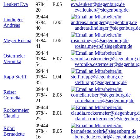
Leukert Eva
9784-
E.05
20
eva.leukert@siegenburg.de
09444
Lindinger
9784-
1.06
Andreas
40
andreas.lindinger@siegenburg.d
09444
Meyer Rosina
9784-
1.06
41
rosina.meyer@siegenburg.de
09444
Ostermeier
9784-
E.07
Veronika
54
veronika.ostermeier@siegenburg
09444
Rapp Steffi
9784-
1.04
35
steffi.rapp@siegenburg.de
09444
Reiser
9784-
E.05
Cornelia
21
cornelia.reiser@siegenburg.de
09444
Rockermeier
9784-
E.01
Claudia
25
claudia.rockermeier@siegenburg
09444
Röhrl
9784-
E.05
Bernadette
16
bernadette.roehrl@siegenburg.de