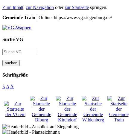
Zum Inhalt
,
zur Navigation
oder
zur Startseite
springen.
Gemeinde Train
| Online: https://www.vg-siegenburg.de/
Suche VG
suchen
Schriftgröße
A
A
A