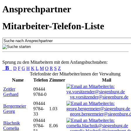
Ansprechpartner
Mitarbeiter-Telefon-Liste
Sprung zu den Mitarbeitern mit dem Anfangsbuchstaben:
B
D
F
G
H
K
L
M
O
R
S
Z
Telefonliste der Mitarbeiter/innen der Verwaltung
Name
Telefon
Zimmer
Mail
Zeitler
09444
Gerhard
9784-0
vg.vorsitzender@siegenburg.de
09444
Bergermeier
9784-
1.03
Georg
33
georg.bergermeier@siegenburg.
09444
Blachnik
9784-
E.06
Cornelia
51
cornelia.blachnik@siegenburg.d