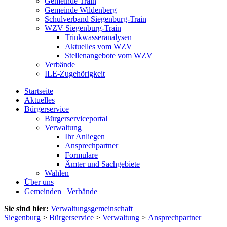
Gemeinde Train
Gemeinde Wildenberg
Schulverband Siegenburg-Train
WZV Siegenburg-Train
Trinkwasseranalysen
Aktuelles vom WZV
Stellenangebote vom WZV
Verbände
ILE-Zugehörigkeit
Startseite
Aktuelles
Bürgerservice
Bürgerserviceportal
Verwaltung
Ihr Anliegen
Ansprechpartner
Formulare
Ämter und Sachgebiete
Wahlen
Über uns
Gemeinden | Verbände
Sie sind hier:
Verwaltungsgemeinschaft
Siegenburg
>
Bürgerservice
>
Verwaltung
>
Ansprechpartner