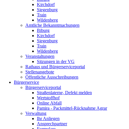
Kirchdorf
Siegenburg
Train
Wildenberg
Amtliche Bekanntmachungen
Biburg
Kirchdorf
Siegenburg
Train
Wildenberg
Veranstaltungen
Sitzungen in der VG
Rathaus und Bürgerserviceportal
Stellenangebote
Öffentliche Ausschreibungen
Bürgerservice
Bürgerserviceportal
Straßenlaterne, Defekt melden
Wertstoffhof
Online Abfall
Pamira - Packmittel-Rücknahme Agrar
Verwaltung
Ihr Anliegen
Ansprechpartner
Formulare