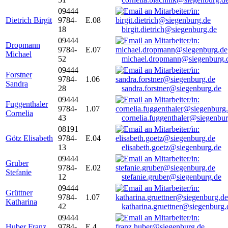
09444
Dietrich Birgit
9784-
E.08
18
birgit.dietrich@siegenburg.de
09444
Dropmann
9784-
E.07
Michael
52
michael.dropmann@siegenburg.
09444
Forstner
9784-
1.06
Sandra
28
sandra.forstner@siegenburg.de
09444
Fuggenthaler
9784-
1.07
Cornelia
43
cornelia.fuggenthaler@siegenbu
08191
Götz Elisabeth
9784-
E.04
13
elisabeth.goetz@siegenburg.de
09444
Gruber
9784-
E.02
Stefanie
12
stefanie.gruber@siegenburg.de
09444
Grüttner
9784-
1.07
Katharina
42
katharina.gruettner@siegenburg.
09444
Huber Franz
9784-
E 4