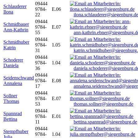
09444
Schlauderer
9784-
E.06
Ilona
22
ilona.schlauderer@siegenburg.d
09444
Schmidbauer
9784-
E.07
Ann-Kathrin
55
ann-kathrin.ebner@siegenburg.d
09444
Schmidhuber
9784-
1.05
Katrin
31
katrin.schmidhuber@siegenburg
09444
Schoderer
9784-
1.04
Daniela
36
daniela.schoderer@siegenburg.d
09444
Seidenschwand
9784-
E.08
Annalena
17
annalena.seidenschwand@siegen
09444
Sollner
9784-
E.07
Thomas
53
thomas.sollner@siegenburg.de
09444
Spannrad
9784-
E.01
Bettina
11
bettina.spannrad@siegenburg.de
09444
Stempfhuber
9784-
1.04
Julia