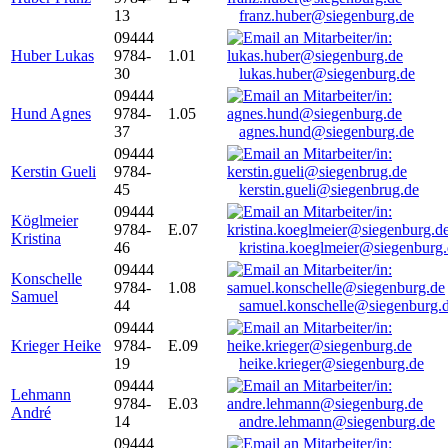
13
franz.huber@siegenburg.de
09444
Huber Lukas
9784-
1.01
30
lukas.huber@siegenburg.de
09444
Hund Agnes
9784-
1.05
37
agnes.hund@siegenburg.de
09444
Kerstin Gueli
9784-
45
kerstin.gueli@siegenbrug.de
09444
Köglmeier
9784-
E.07
Kristina
46
kristina.koeglmeier@siegenburg
09444
Konschelle
9784-
1.08
Samuel
44
samuel.konschelle@siegenburg.
09444
Krieger Heike
9784-
E.09
19
heike.krieger@siegenburg.de
09444
Lehmann
9784-
E.03
André
14
andre.lehmann@siegenburg.de
09444