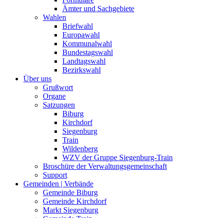
Ämter und Sachgebiete
Wahlen
Briefwahl
Europawahl
Kommunalwahl
Bundestagswahl
Landtagswahl
Bezirkswahl
Über uns
Grußwort
Organe
Satzungen
Biburg
Kirchdorf
Siegenburg
Train
Wildenberg
WZV der Gruppe Siegenburg-Train
Broschüre der Verwaltungsgemeinschaft
Support
Gemeinden | Verbände
Gemeinde Biburg
Gemeinde Kirchdorf
Markt Siegenburg