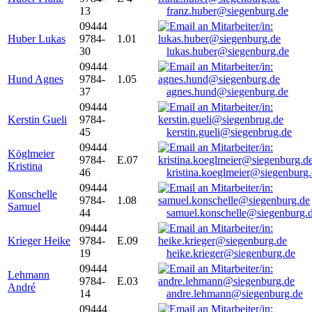
13
franz.huber@siegenburg.de
09444
Huber Lukas
9784-
1.01
30
lukas.huber@siegenburg.de
09444
Hund Agnes
9784-
1.05
37
agnes.hund@siegenburg.de
09444
Kerstin Gueli
9784-
45
kerstin.gueli@siegenbrug.de
09444
Köglmeier
9784-
E.07
Kristina
46
kristina.koeglmeier@siegenburg
09444
Konschelle
9784-
1.08
Samuel
44
samuel.konschelle@siegenburg.
09444
Krieger Heike
9784-
E.09
19
heike.krieger@siegenburg.de
09444
Lehmann
9784-
E.03
André
14
andre.lehmann@siegenburg.de
09444