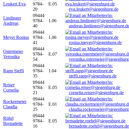
Leukert Eva
9784-
E.05
20
eva.leukert@siegenburg.de
09444
Lindinger
9784-
1.06
Andreas
40
andreas.lindinger@siegenburg.d
09444
Meyer Rosina
9784-
1.06
41
rosina.meyer@siegenburg.de
09444
Ostermeier
9784-
E.07
Veronika
54
veronika.ostermeier@siegenburg
09444
Rapp Steffi
9784-
1.04
35
steffi.rapp@siegenburg.de
09444
Reiser
9784-
E.05
Cornelia
21
cornelia.reiser@siegenburg.de
09444
Rockermeier
9784-
E.01
Claudia
25
claudia.rockermeier@siegenburg
09444
Röhrl
9784-
E.05
Bernadette
16
bernadette.roehrl@siegenburg.de