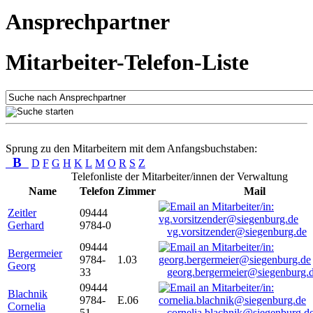
Ansprechpartner
Mitarbeiter-Telefon-Liste
Sprung zu den Mitarbeitern mit dem Anfangsbuchstaben:
B
D
F
G
H
K
L
M
O
R
S
Z
Telefonliste der Mitarbeiter/innen der Verwaltung
Name
Telefon
Zimmer
Mail
Zeitler
09444
Gerhard
9784-0
vg.vorsitzender@siegenburg.de
09444
Bergermeier
9784-
1.03
Georg
33
georg.bergermeier@siegenburg.
09444
Blachnik
9784-
E.06
Cornelia
51
cornelia.blachnik@siegenburg.d