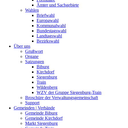
Ämter und Sachgebiete
Wahlen
Briefwahl
Europawahl
Kommunalwahl
Bundestagswahl
Landtagswahl
Bezirkswahl
Über uns
Grußwort
Organe
Satzungen
Biburg
Kirchdorf
Siegenburg
Train
Wildenberg
WZV der Gruppe Siegenburg-Train
Broschüre der Verwaltungsgemeinschaft
Support
Gemeinden | Verbände
Gemeinde Biburg
Gemeinde Kirchdorf
Markt Siegenburg