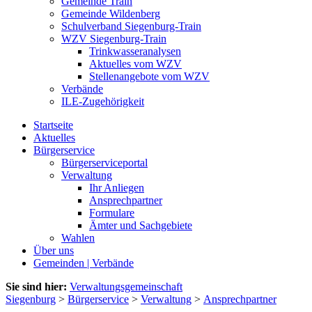
Gemeinde Train
Gemeinde Wildenberg
Schulverband Siegenburg-Train
WZV Siegenburg-Train
Trinkwasseranalysen
Aktuelles vom WZV
Stellenangebote vom WZV
Verbände
ILE-Zugehörigkeit
Startseite
Aktuelles
Bürgerservice
Bürgerserviceportal
Verwaltung
Ihr Anliegen
Ansprechpartner
Formulare
Ämter und Sachgebiete
Wahlen
Über uns
Gemeinden | Verbände
Sie sind hier:
Verwaltungsgemeinschaft
Siegenburg
>
Bürgerservice
>
Verwaltung
>
Ansprechpartner