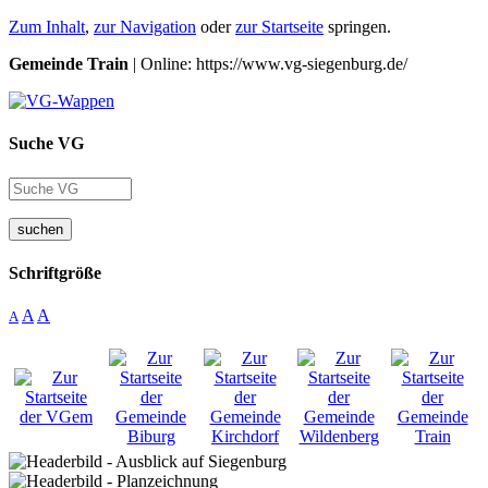
Zum Inhalt
,
zur Navigation
oder
zur Startseite
springen.
Gemeinde Train
| Online: https://www.vg-siegenburg.de/
Suche VG
suchen
Schriftgröße
A
A
A