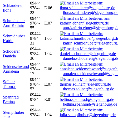
09444
Schlauderer
9784-
E.06
Ilona
22
ilona.schlauderer@siegenburg.d
09444
Schmidbauer
9784-
E.07
Ann-Kathrin
55
ann-kathrin.ebner@siegenburg.d
09444
Schmidhuber
9784-
1.05
Katrin
31
katrin.schmidhuber@siegenburg
09444
Schoderer
9784-
1.04
Daniela
36
daniela.schoderer@siegenburg.d
09444
Seidenschwand
9784-
E.08
Annalena
17
annalena.seidenschwand@siegen
09444
Sollner
9784-
E.07
Thomas
53
thomas.sollner@siegenburg.de
09444
Spannrad
9784-
E.01
Bettina
11
bettina.spannrad@siegenburg.de
09444
Stempfhuber
9784-
1.04
Julia