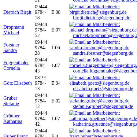
09444
Dietrich Birgit
9784-
E.08
18
birgit.dietrich@siegenburg.de
09444
Dropmann
9784-
E.07
Michael
52
michael.dropmann@siegenburg.
09444
Forstner
9784-
1.06
Sandra
28
sandra.forstner@siegenburg.de
09444
Fuggenthaler
9784-
1.07
Cornelia
43
cornelia.fuggenthaler@siegenbu
08191
Götz Elisabeth
9784-
E.04
13
elisabeth.goetz@siegenburg.de
09444
Gruber
9784-
E.02
Stefanie
12
stefanie.gruber@siegenburg.de
09444
Grüttner
9784-
1.07
Katharina
42
katharina.gruettner@siegenburg.
09444
Huber Franz
9784-
E 4