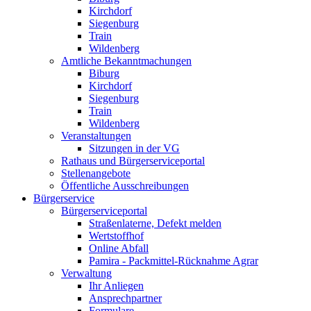
Kirchdorf
Siegenburg
Train
Wildenberg
Amtliche Bekanntmachungen
Biburg
Kirchdorf
Siegenburg
Train
Wildenberg
Veranstaltungen
Sitzungen in der VG
Rathaus und Bürgerserviceportal
Stellenangebote
Öffentliche Ausschreibungen
Bürgerservice
Bürgerserviceportal
Straßenlaterne, Defekt melden
Wertstoffhof
Online Abfall
Pamira - Packmittel-Rücknahme Agrar
Verwaltung
Ihr Anliegen
Ansprechpartner
Formulare