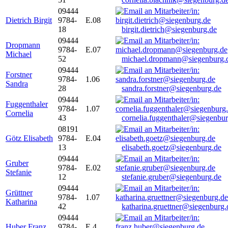
09444
Dietrich Birgit
9784-
E.08
18
birgit.dietrich@siegenburg.de
09444
Dropmann
9784-
E.07
Michael
52
michael.dropmann@siegenburg.
09444
Forstner
9784-
1.06
Sandra
28
sandra.forstner@siegenburg.de
09444
Fuggenthaler
9784-
1.07
Cornelia
43
cornelia.fuggenthaler@siegenbu
08191
Götz Elisabeth
9784-
E.04
13
elisabeth.goetz@siegenburg.de
09444
Gruber
9784-
E.02
Stefanie
12
stefanie.gruber@siegenburg.de
09444
Grüttner
9784-
1.07
Katharina
42
katharina.gruettner@siegenburg.
09444
Huber Franz
9784-
E 4