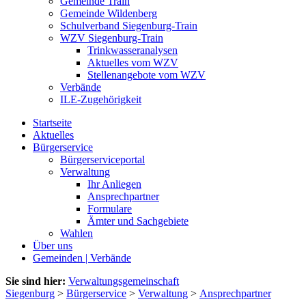
Gemeinde Train
Gemeinde Wildenberg
Schulverband Siegenburg-Train
WZV Siegenburg-Train
Trinkwasseranalysen
Aktuelles vom WZV
Stellenangebote vom WZV
Verbände
ILE-Zugehörigkeit
Startseite
Aktuelles
Bürgerservice
Bürgerserviceportal
Verwaltung
Ihr Anliegen
Ansprechpartner
Formulare
Ämter und Sachgebiete
Wahlen
Über uns
Gemeinden | Verbände
Sie sind hier:
Verwaltungsgemeinschaft
Siegenburg
>
Bürgerservice
>
Verwaltung
>
Ansprechpartner