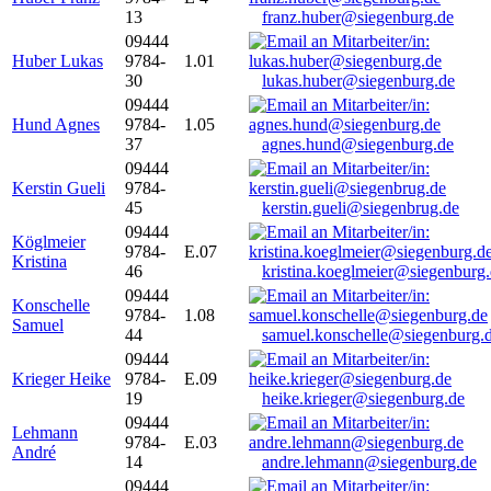
13
franz.huber@siegenburg.de
09444
Huber Lukas
9784-
1.01
30
lukas.huber@siegenburg.de
09444
Hund Agnes
9784-
1.05
37
agnes.hund@siegenburg.de
09444
Kerstin Gueli
9784-
45
kerstin.gueli@siegenbrug.de
09444
Köglmeier
9784-
E.07
Kristina
46
kristina.koeglmeier@siegenburg
09444
Konschelle
9784-
1.08
Samuel
44
samuel.konschelle@siegenburg.
09444
Krieger Heike
9784-
E.09
19
heike.krieger@siegenburg.de
09444
Lehmann
9784-
E.03
André
14
andre.lehmann@siegenburg.de
09444