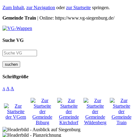
Zum Inhalt
,
zur Navigation
oder
zur Startseite
springen.
Gemeinde Train
| Online: https://www.vg-siegenburg.de/
Suche VG
suchen
Schriftgröße
A
A
A