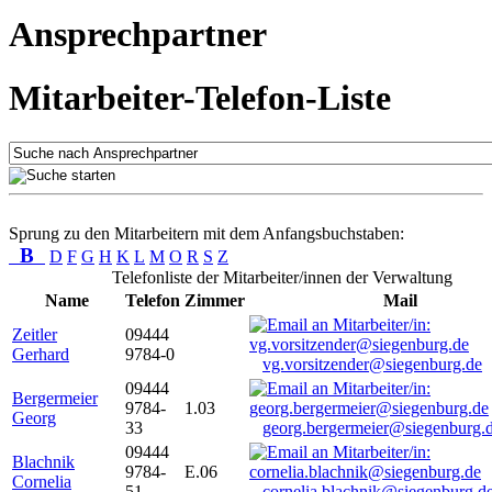
Ansprechpartner
Mitarbeiter-Telefon-Liste
Sprung zu den Mitarbeitern mit dem Anfangsbuchstaben:
B
D
F
G
H
K
L
M
O
R
S
Z
Telefonliste der Mitarbeiter/innen der Verwaltung
Name
Telefon
Zimmer
Mail
Zeitler
09444
Gerhard
9784-0
vg.vorsitzender@siegenburg.de
09444
Bergermeier
9784-
1.03
Georg
33
georg.bergermeier@siegenburg.
09444
Blachnik
9784-
E.06
Cornelia
51
cornelia.blachnik@siegenburg.d