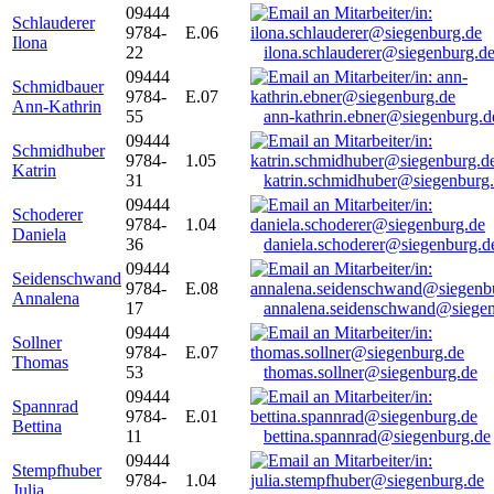
09444
Schlauderer
9784-
E.06
Ilona
22
ilona.schlauderer@siegenburg.d
09444
Schmidbauer
9784-
E.07
Ann-Kathrin
55
ann-kathrin.ebner@siegenburg.d
09444
Schmidhuber
9784-
1.05
Katrin
31
katrin.schmidhuber@siegenburg
09444
Schoderer
9784-
1.04
Daniela
36
daniela.schoderer@siegenburg.d
09444
Seidenschwand
9784-
E.08
Annalena
17
annalena.seidenschwand@siegen
09444
Sollner
9784-
E.07
Thomas
53
thomas.sollner@siegenburg.de
09444
Spannrad
9784-
E.01
Bettina
11
bettina.spannrad@siegenburg.de
09444
Stempfhuber
9784-
1.04
Julia