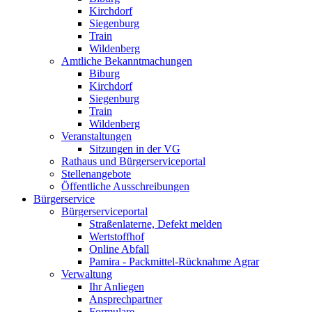
Kirchdorf
Siegenburg
Train
Wildenberg
Amtliche Bekanntmachungen
Biburg
Kirchdorf
Siegenburg
Train
Wildenberg
Veranstaltungen
Sitzungen in der VG
Rathaus und Bürgerserviceportal
Stellenangebote
Öffentliche Ausschreibungen
Bürgerservice
Bürgerserviceportal
Straßenlaterne, Defekt melden
Wertstoffhof
Online Abfall
Pamira - Packmittel-Rücknahme Agrar
Verwaltung
Ihr Anliegen
Ansprechpartner
Formulare