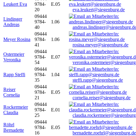
Leukert Eva
9784-
E.05
20
eva.leukert@siegenburg.de
09444
Lindinger
9784-
1.06
Andreas
40
andreas.lindinger@siegenburg.d
09444
Meyer Rosina
9784-
1.06
41
rosina.meyer@siegenburg.de
09444
Ostermeier
9784-
E.07
Veronika
54
veronika.ostermeier@siegenburg
09444
Rapp Steffi
9784-
1.04
35
steffi.rapp@siegenburg.de
09444
Reiser
9784-
E.05
Cornelia
21
cornelia.reiser@siegenburg.de
09444
Rockermeier
9784-
E.01
Claudia
25
claudia.rockermeier@siegenburg
09444
Röhrl
9784-
E.05
Bernadette
16
bernadette.roehrl@siegenburg.de