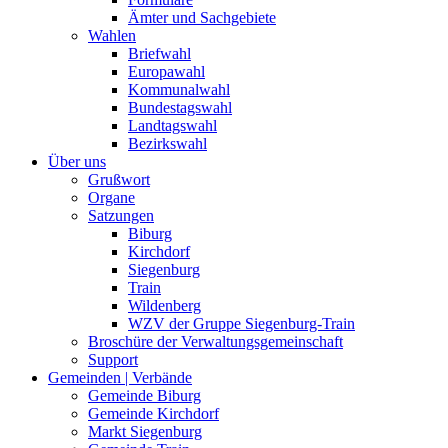
Ämter und Sachgebiete
Wahlen
Briefwahl
Europawahl
Kommunalwahl
Bundestagswahl
Landtagswahl
Bezirkswahl
Über uns
Grußwort
Organe
Satzungen
Biburg
Kirchdorf
Siegenburg
Train
Wildenberg
WZV der Gruppe Siegenburg-Train
Broschüre der Verwaltungsgemeinschaft
Support
Gemeinden | Verbände
Gemeinde Biburg
Gemeinde Kirchdorf
Markt Siegenburg