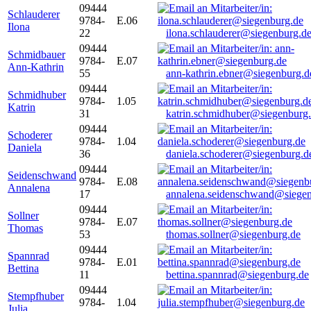
09444
Schlauderer
9784-
E.06
Ilona
22
ilona.schlauderer@siegenburg.d
09444
Schmidbauer
9784-
E.07
Ann-Kathrin
55
ann-kathrin.ebner@siegenburg.d
09444
Schmidhuber
9784-
1.05
Katrin
31
katrin.schmidhuber@siegenburg
09444
Schoderer
9784-
1.04
Daniela
36
daniela.schoderer@siegenburg.d
09444
Seidenschwand
9784-
E.08
Annalena
17
annalena.seidenschwand@siegen
09444
Sollner
9784-
E.07
Thomas
53
thomas.sollner@siegenburg.de
09444
Spannrad
9784-
E.01
Bettina
11
bettina.spannrad@siegenburg.de
09444
Stempfhuber
9784-
1.04
Julia