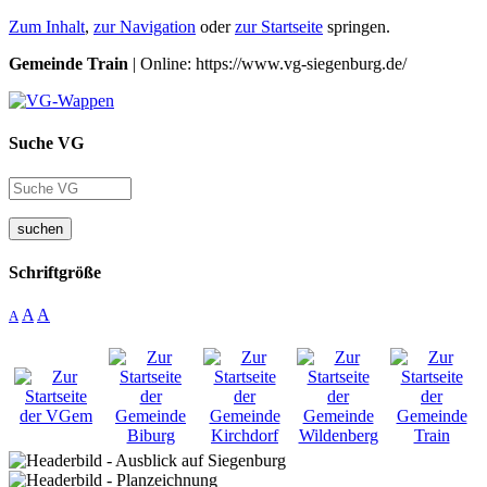
Zum Inhalt
,
zur Navigation
oder
zur Startseite
springen.
Gemeinde Train
| Online: https://www.vg-siegenburg.de/
Suche VG
suchen
Schriftgröße
A
A
A