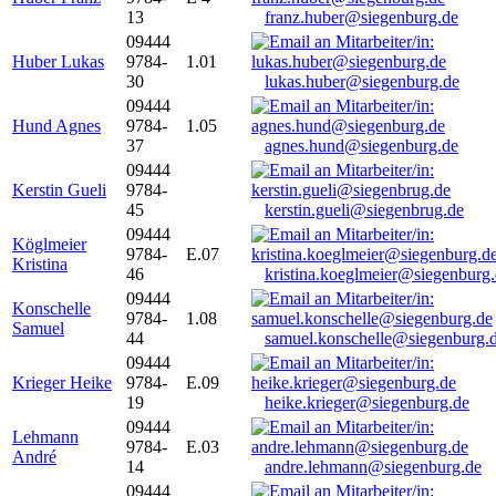
13
franz.huber@siegenburg.de
09444
Huber Lukas
9784-
1.01
30
lukas.huber@siegenburg.de
09444
Hund Agnes
9784-
1.05
37
agnes.hund@siegenburg.de
09444
Kerstin Gueli
9784-
45
kerstin.gueli@siegenbrug.de
09444
Köglmeier
9784-
E.07
Kristina
46
kristina.koeglmeier@siegenburg
09444
Konschelle
9784-
1.08
Samuel
44
samuel.konschelle@siegenburg.
09444
Krieger Heike
9784-
E.09
19
heike.krieger@siegenburg.de
09444
Lehmann
9784-
E.03
André
14
andre.lehmann@siegenburg.de
09444