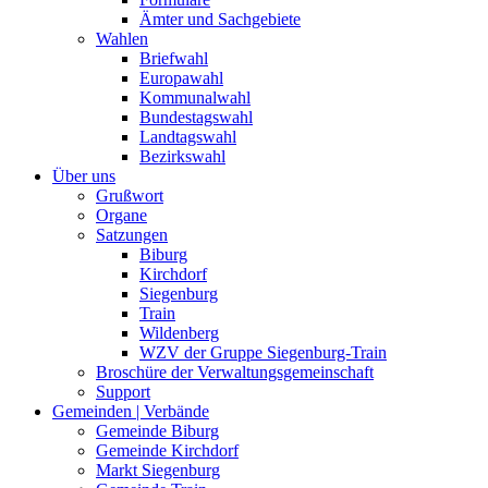
Ämter und Sachgebiete
Wahlen
Briefwahl
Europawahl
Kommunalwahl
Bundestagswahl
Landtagswahl
Bezirkswahl
Über uns
Grußwort
Organe
Satzungen
Biburg
Kirchdorf
Siegenburg
Train
Wildenberg
WZV der Gruppe Siegenburg-Train
Broschüre der Verwaltungsgemeinschaft
Support
Gemeinden | Verbände
Gemeinde Biburg
Gemeinde Kirchdorf
Markt Siegenburg