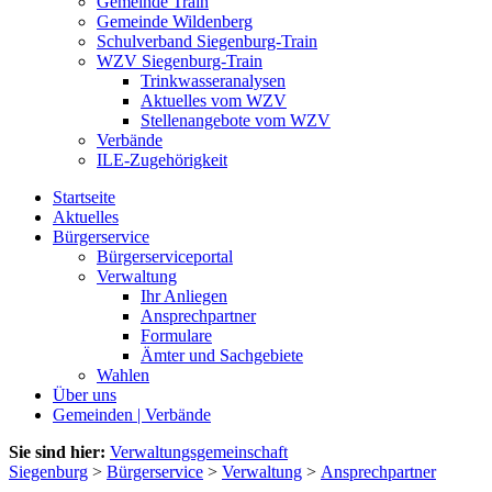
Gemeinde Train
Gemeinde Wildenberg
Schulverband Siegenburg-Train
WZV Siegenburg-Train
Trinkwasseranalysen
Aktuelles vom WZV
Stellenangebote vom WZV
Verbände
ILE-Zugehörigkeit
Startseite
Aktuelles
Bürgerservice
Bürgerserviceportal
Verwaltung
Ihr Anliegen
Ansprechpartner
Formulare
Ämter und Sachgebiete
Wahlen
Über uns
Gemeinden | Verbände
Sie sind hier:
Verwaltungsgemeinschaft
Siegenburg
>
Bürgerservice
>
Verwaltung
>
Ansprechpartner