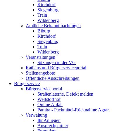
Kirchdorf
Siegenburg
Train
Wildenberg
Amtliche Bekanntmachungen
Biburg
Kirchdorf
Siegenburg
Train
Wildenberg
Veranstaltungen
Sitzungen in der VG
Rathaus und Bürgerserviceportal
Stellenangebote
Öffentliche Ausschreibungen
Bürgerservice
Bürgerserviceportal
Straßenlaterne, Defekt melden
Wertstoffhof
Online Abfall
Pamira - Packmittel-Rücknahme Agrar
Verwaltung
Ihr Anliegen
Ansprechpartner
Formulare