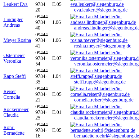
Leukert Eva
9784-
E.05
20
eva.leukert@siegenburg.de
09444
Lindinger
9784-
1.06
Andreas
40
andreas.lindinger@siegenburg.d
09444
Meyer Rosina
9784-
1.06
41
rosina.meyer@siegenburg.de
09444
Ostermeier
9784-
E.07
Veronika
54
veronika.ostermeier@siegenburg
09444
Rapp Steffi
9784-
1.04
35
steffi.rapp@siegenburg.de
09444
Reiser
9784-
E.05
Cornelia
21
cornelia.reiser@siegenburg.de
09444
Rockermeier
9784-
E.01
Claudia
25
claudia.rockermeier@siegenburg
09444
Röhrl
9784-
E.05
Bernadette
16
bernadette.roehrl@siegenburg.de