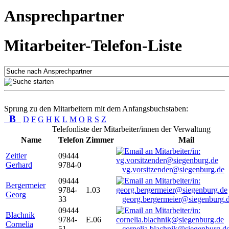
Ansprechpartner
Mitarbeiter-Telefon-Liste
Sprung zu den Mitarbeitern mit dem Anfangsbuchstaben:
B
D
F
G
H
K
L
M
O
R
S
Z
Telefonliste der Mitarbeiter/innen der Verwaltung
Name
Telefon
Zimmer
Mail
Zeitler
09444
Gerhard
9784-0
vg.vorsitzender@siegenburg.de
09444
Bergermeier
9784-
1.03
Georg
33
georg.bergermeier@siegenburg.
09444
Blachnik
9784-
E.06
Cornelia
51
cornelia.blachnik@siegenburg.d