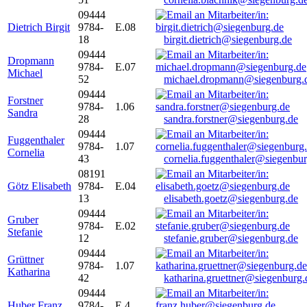
09444
Dietrich Birgit
9784-
E.08
18
birgit.dietrich@siegenburg.de
09444
Dropmann
9784-
E.07
Michael
52
michael.dropmann@siegenburg.
09444
Forstner
9784-
1.06
Sandra
28
sandra.forstner@siegenburg.de
09444
Fuggenthaler
9784-
1.07
Cornelia
43
cornelia.fuggenthaler@siegenbu
08191
Götz Elisabeth
9784-
E.04
13
elisabeth.goetz@siegenburg.de
09444
Gruber
9784-
E.02
Stefanie
12
stefanie.gruber@siegenburg.de
09444
Grüttner
9784-
1.07
Katharina
42
katharina.gruettner@siegenburg.
09444
Huber Franz
9784-
E 4